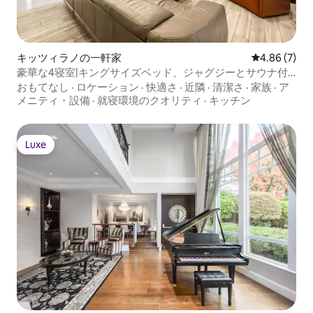
キッツィラノの一軒家
レビュー7件
4.86 (7)
豪華な4寝室|キングサイズベッド、ジャグジーとサウナ付
き|屋上
おもてなし
·
ロケーション
·
快適さ
·
近隣
·
清潔さ
·
家族
·
ア
メニティ・設備
·
就寝環境のクオリティ
·
キッチン
Luxe
Luxe