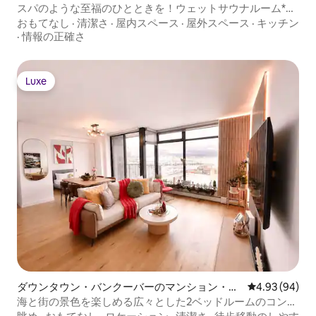
スパのような至福のひとときを！ウェットサウナルーム*ガ
レージ
おもてなし
·
清潔さ
·
屋内スペース
·
屋外スペース
·
キッチン
·
情報の正確さ
Luxe
Luxe
ダウンタウン・バンクーバーのマンション・ア
レビュー94件
4.93 (94)
パート
海と街の景色を楽しめる広々とした2ベッドルームのコンド
ミニアム