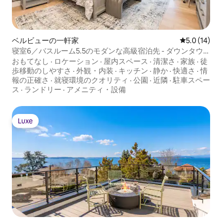
ベルビューの一軒家
レビュー14
5.0 (14)
寝室6／バスルーム5.5のモダンな高級宿泊先 - ダウンタウ
ンまで徒歩圏内
おもてなし
·
ロケーション
·
屋内スペース
·
清潔さ
·
家族
·
徒
歩移動のしやすさ
·
外観・内装
·
キッチン
·
静か
·
快適さ
·
情
報の正確さ
·
就寝環境のクオリティ
·
公園
·
近隣
·
駐車スペー
ス
·
ランドリー
·
アメニティ・設備
Luxe
Luxe