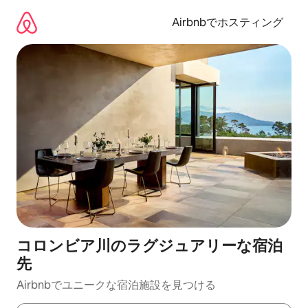
コ
ン
Airbnbでホスティング
テ
ン
ツ
に
ス
キ
ッ
プ
コロンビア川のラグジュアリーな宿泊
先
Airbnbでユニークな宿泊施設を見つける