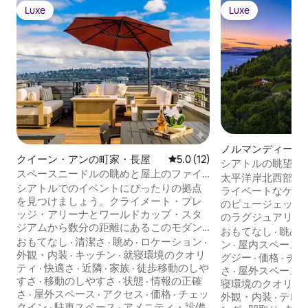
Luxe
Luxe
Luxe
Luxe
ノルマンディーパ
クイーン・アンの町家・長屋
レビュー12件、5つ星中5.0
5.0 (12)
シアトルの眺望が
スペースニードルの眺めと屋上のファイ
ー付きのラグジュ
太平洋岸北西部の素
ヤーピット（駐車場付き）
シアトルでのイベントにぴったりの拠点
ョンの宿泊先！
ライベートなゲート
を見つけましょう。クライメート・プレ
のピュージェット
ッジ・アリーナとワールドカップ・スタ
のラグジュアリー
ジアムから数分の距離にあるこのモダン
す。ガラスの壁、
おもてなし
·
眺め
·
な隠れ家は、6名様が宿泊可能で、地元の
おもてなし
·
清潔さ
·
眺め
·
ロケーション
·
キ、居心地の良い
ン
·
屋内スペース
·
デザイナーによる見事な美しさが特徴で
外観・内装
·
キッチン
·
就寝環境のクオリ
い夕日を眺めるた
グジー
·
価格
·
チェ
す。広々とした屋上では、スペースニー
ティ
·
快適さ
·
近隣
·
家族
·
徒歩移動のしや
出します。4ベッド
さ
·
屋外スペース
·
ドルとサウス・レイク・ユニオンの景色
すさ
·
移動のしやすさ
·
状態
·
情報の正確
8 ～10人が宿泊
寝環境のクオリテ
を満喫しながら、ファイヤーピットとバ
さ
·
屋外スペース
·
アクセス
·
価格
·
チェッ
イドの屋外温室テ
外観・内装
·
テレ
ーベキューを楽しみ、くつろぐことがで
クイン
·
駐車スペース
·
アメニティ・設備