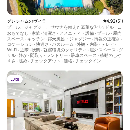
グレシャムのヴィラ
レビュー51件
4.92 (51)
プール、ジャグジー、サウナを備えた豪華な7ベッドルーム
ヴィラ
おもてなし
·
家族
·
清潔さ
·
アメニティ・設備
·
プール
·
屋内
スペース
·
キッチン
·
露天風呂・ジャグジー
·
情報の正確さ
·
ロケーション
·
快適さ
·
バスルーム
·
外観・内装
·
テレビ
·
Wi-Fi
·
近隣
·
状態
·
就寝環境のクオリティ
·
屋外スペース
·
グ
リル
·
静か
·
間取り
·
ランドリー
·
駐車スペース
·
移動のしや
すさ
·
眺め
·
チェックアウト
·
価格
·
チェックイン
Luxe
Luxe