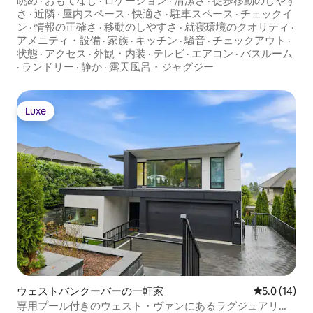
眺め
·
おもてなし
·
ロケーション
·
清潔さ
·
徒歩移動のしやす
さ
·
近隣
·
屋内スペース
·
快適さ
·
駐車スペース
·
チェックイ
ン
·
情報の正確さ
·
移動のしやすさ
·
就寝環境のクオリティ
·
アメニティ・設備
·
家族
·
キッチン
·
騒音
·
チェックアウト
·
状態
·
アクセス
·
外観・内装
·
テレビ
·
エアコン
·
バスルーム
·
ランドリー
·
静か
·
露天風呂・ジャグジー
Luxe
Luxe
ウェストバンクーバーの一軒家
レビュー14
5.0 (14)
専用プール付きのウェスト・ヴァンにあるラグジュアリー