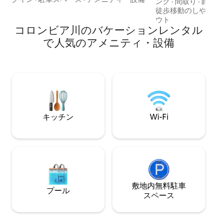
とジャグジーもあ
ング
·
間取り
·
静か
きます。専用の駐車スペースがあるた
高いこの物件は、
徒歩移動のしやす
め、この街で最も困難な問題である駐車
ンチックな逃避行
ウト
場探しを回避できます。充実した設備の
コロンビア川のバケーションレンタル
プル、小さなエグ
シェフ仕様のキッチン、2つのワークステ
に最適です。シアト
で人気のアメニティ・設備
ーション、巨大テレビが揃ったこの宿泊
分です。
先は、シアトルでの滞在で最もおすすめ
の宿泊先です！
キッチン
Wi-Fi
敷地内無料駐⁠車
プール
ス⁠ペ⁠ー⁠ス