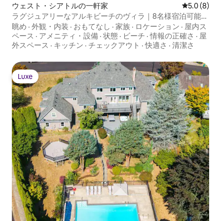
ウェスト・シアトルの一軒家
レビュー8
5.0 (8)
ラグジュアリーなアルキビーチのヴィラ｜8名様宿泊可能｜
360度の屋上
眺め
·
外観・内装
·
おもてなし
·
家族
·
ロケーション
·
屋内ス
ペース
·
アメニティ・設備
·
状態
·
ビーチ
·
情報の正確さ
·
屋
外スペース
·
キッチン
·
チェックアウト
·
快適さ
·
清潔さ
Luxe
Luxe