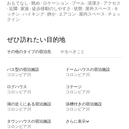
な4ベッドルームの家
おもてなし
·
眺め
·
ロケーション
·
プール
·
清潔さ
·
アクセス
·
近隣
·
家族
·
徒歩移動のしやすさ
·
状態
·
屋外スペース
·
キ
ッチン
·
ハイキング
·
静か
·
エアコン
·
屋内スペース
·
チェッ
クイン
ぜひ訪⁠れ⁠た⁠い目⁠的⁠地
その他のタ⁠イ⁠プ⁠の宿⁠泊⁠先
やるべきこと
バス型の宿泊施設
ドームハウスの宿泊施設
コロンビア川
コロンビア川
ログハウス
コテージ
コロンビア川
コロンビア川
湖の近くにある宿泊施設
浴槽付きの宿泊施設
コロンビア川
コロンビア川
タウンハウスの宿泊施設
さらに表示
コロンビア川