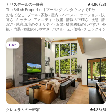
カリスデールの一軒家
レビュー28件
4.96 (28)
The British Properties | プール•ダウンタウンまで11分
おもてなし
·
プール
·
家族
·
屋内スペース
·
ロケーション
·
快
適さ
·
キッチン
·
アメニティ・設備
·
情報の正確さ
·
状態
·
清
潔さ
·
就寝環境のクオリティ
·
近隣
·
徒歩移動のしやすさ
·
外
観・内装
·
移動のしやすさ
·
バスルーム
·
価格
·
チェックイン
Luxe
Luxe
クレエラムの一軒家
レビュー6件
4.83 (6)