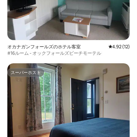
オカナガンフォールズのホテル客室
レビュー12件
4.92 (12)
#16ルーム - オックフォールズビーチモーテル
スーパーホスト
スーパーホスト