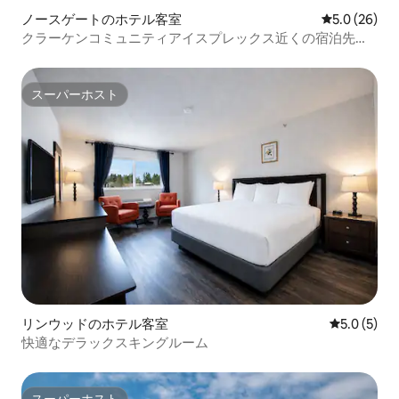
ノースゲートのホテル客室
レビュー26
5.0 (26)
クラーケンコミュニティアイスプレックス近くの宿泊先
（朝食＆プール付き）
スーパーホスト
スーパーホスト
リンウッドのホテル客室
レビュー5
5.0 (5)
快適なデラックスキングルーム
スーパーホスト