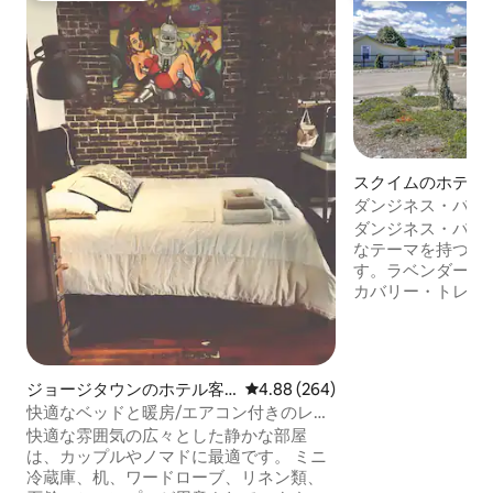
スクイムのホテル
ダンジネス・バレー
ク・ディスカバリ
ダンジネス・バレ
なテーマを持つ4
す。ラベンダー、
カバリー・トレイ
レセントの客室は、
ティングとして掲
近く、ディスカバ
0.4km、オール
ジョージタウンのホテル客
レビュー264件、5つ星中4.88
4.88 (264)
キムまでわずか8
室
快適なベッドと暖房/エアコン付きのレン
アンジェレスまで
ガロフト
快適な雰囲気の広々とした静かな部屋
イキング、サイク
は、カップルやノマドに最適です。 ミニ
ます。 隣にはオ
冷蔵庫、机、ワードローブ、リネン類、
り、素晴らしい食