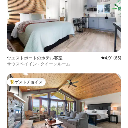
ウエストポートのホテル客室
レビュー65件
4.91 (65)
サウスベイイン - クイーンルーム
ゲストチョイス
大好評のゲストチョイスです。