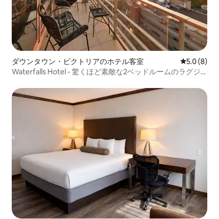
ダウンタウン・ビクトリアのホテル客室
レビュー8
5.0 (8)
Waterfalls Hotel - 驚くほど素敵な2ベッドルームのラグジ
ュアリーコンドミニアム