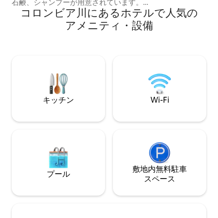
石鹸、シャンプーが用意されています。
ます。 宿の正面
コロンビア川にあるホ⁠テ⁠ル⁠で人⁠気⁠の
冒険の一日の終わりに快適なベッドをお
クパーク全体にア
楽しみください。124番バスのすぐそば
図があります。
ア⁠メ⁠ニ⁠テ⁠ィ⁠・設⁠備
で、ダウンタウンやスタジアムまで数分
です。このエリアは、シアトルのジョー
ジタウンのアート地区にあり、たくさん
の食べ物、エンターテイメントなどがあ
ります。# FIFAワールドカップ、#スペー
スニードル #Lumen、#Tmobile park、
#Mariners、
#pikeplacemarket#Downtown Seattle、
キッチン
Wi-Fi
#Seattle Kraken #Seattle Storm #Reign
敷地内無料駐⁠車
プール
ス⁠ペ⁠ー⁠ス