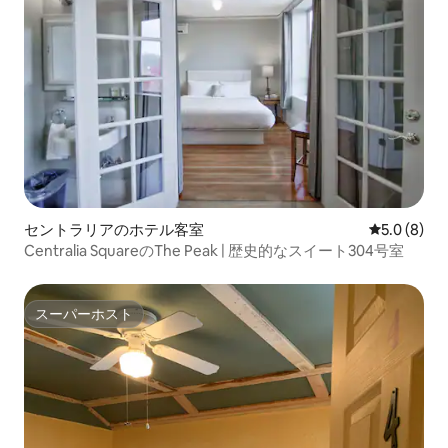
セントラリアのホテル客室
レビュー8
5.0 (8)
Centralia SquareのThe Peak | 歴史的なスイート304号室
スーパーホスト
スーパーホスト