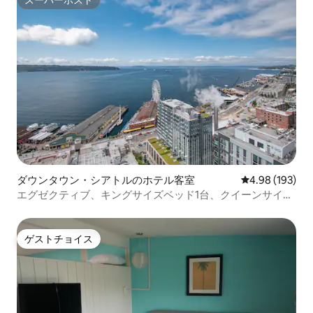
スーパーホスト
ダウンタウン・シアトルのホテル客室
レビュー193件
4.98 (193)
エグゼクティブ、キングサイズベッド1台、クイーンサイズ
ベッド2台、オーシャンビュー、Pike Penthouse
ゲストチョイス
ゲストチョイス