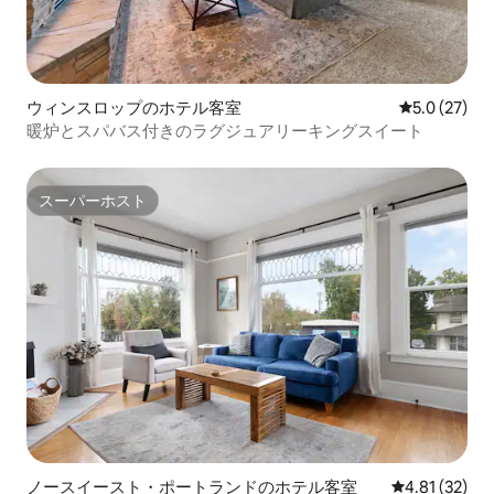
ウィンスロップのホテル客室
レビュー27
5.0 (27)
暖炉とスパバス付きのラグジュアリーキングスイート
スーパーホスト
スーパーホスト
ノースイースト・ポートランドのホテル客室
レビュー32件
4.81 (32)