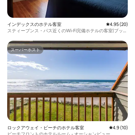
インデックスのホテル客室
レビュー20件
4.95 (20)
スティーブンス・パス近くのWi-Fi完備ホテルの客室|ブッシ
ュハウス
スーパーホスト
スーパーホスト
ロックアウェイ・ビーチのホテル客室
レビュー10
4.9 (10)
ビーチフロントのホテルルーム - オーシャンビュー