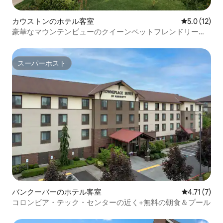
カウストンのホテル客室
レビュー12
5.0 (12)
豪華なマウンテンビューのクイーンペットフレンドリール
ーム＃4
スーパーホスト
スーパーホスト
バンクーバーのホテル客室
レビュー7件
4.71 (7)
コロンビア・テック・センターの近く+無料の朝食＆プール