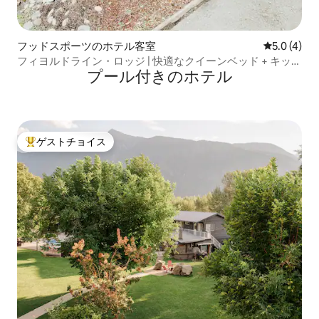
フッドスポーツのホテル客室
レビュー4
5.0 (4)
フィヨルドライン・ロッジ | 快適なクイーンベッド + キッチ
プール付きのホ⁠テ⁠ル
ン + 暖炉
ゲストチョイス
大好評のゲストチョイスです。