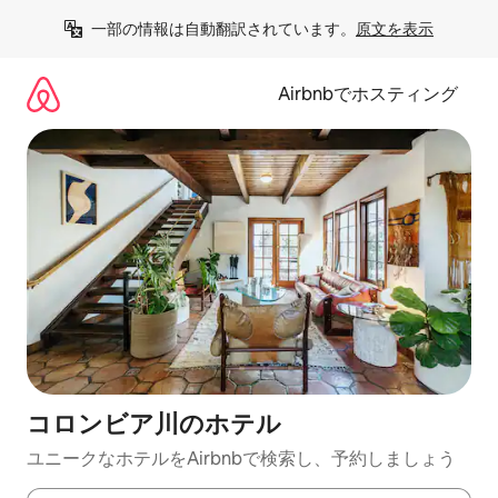
コ
一部の情報は自動翻訳されています。
原文を表示
ン
テ
ン
Airbnbでホスティング
ツ
に
ス
キ
ッ
プ
コロンビア川のホ⁠テ⁠ル
ユニークなホ⁠テ⁠ル⁠をAirbnb⁠で検⁠索⁠し⁠、予⁠約し⁠ま⁠し⁠ょ⁠う