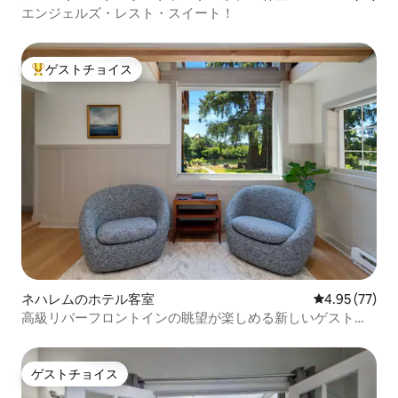
エンジェルズ・レスト・スイート！
ゲストチョイス
大好評のゲストチョイスです。
ネハレムのホテル客室
レビュー77件
4.95 (77)
高級リバーフロントインの眺望が楽しめる新しいゲストル
ーム
ゲストチョイス
ゲストチョイス