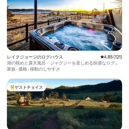
レイクジョージのログハウス
レビュー121
4.85 (121)
湖の眺めと露天風呂・ジャグジーを楽しめる快適なログハ
ウス
家族
·
価格
·
移動のしやすさ
ゲストチョイス
大好評のゲストチョイスです。