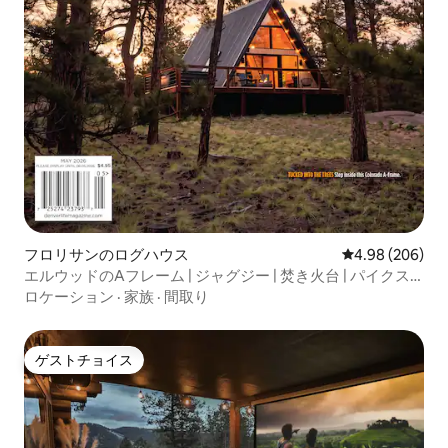
フロリサンのログハウス
レビュー206件
4.98 (206)
エルウッドのAフレーム | ジャグジー | 焚き火台 | パイクス
ピーク
ロケーション
·
家族
·
間取り
ゲストチョイス
ゲストチョイス