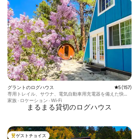
グラントのログハウス
レビュー1
5 (157)
専用トレイル、サウナ、電気自動車用充電器を備えた快適
なシャレー
家族
·
ロケーション
·
Wi-Fi
まるまる貸切のログハウス
ゲストチョイス
大好評のゲストチョイスです。