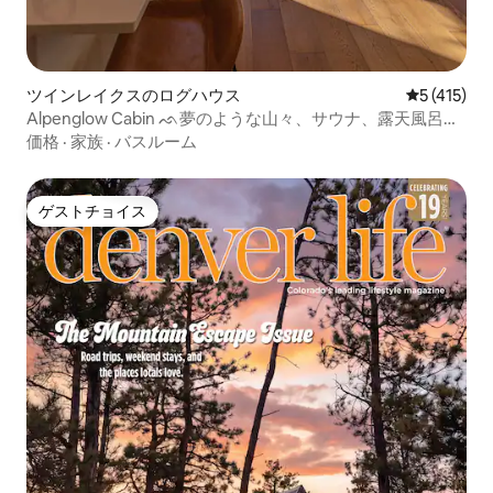
ツインレイクスのログハウス
レビュー4
5 (415)
Alpenglow Cabin ᨒ夢のような山々、サウナ、露天風呂・
ジャグジー
価格
·
家族
·
バスルーム
ゲストチョイス
ゲストチョイス