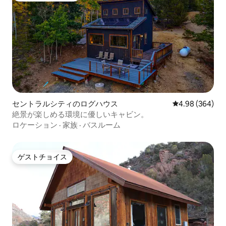
セントラルシティのログハウス
レビュー364件
4.98 (364)
絶景が楽しめる環境に優しいキャビン。
ロケーション
·
家族
·
バスルーム
ゲストチョイス
ゲストチョイス