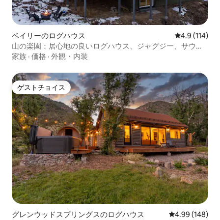
ベイリーのログハウス
レビュー114
4.9 (114)
山の楽園：居心地の良いログハウス、ジャグジー、サウ
ナ、絶景
家族
·
価格
·
外観・内装
ゲストチョイス
ゲストチョイス
グレンウッドスプリングスのログハウス
レビュー148件
4.99 (148)