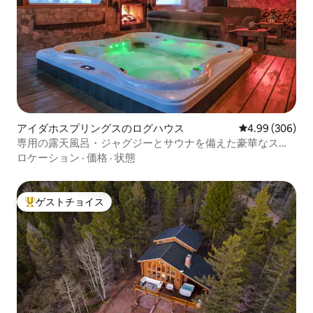
アイダホスプリングスのログハウス
レビュー306件
4.99 (306)
専用の露天風呂・ジャグジーとサウナを備えた豪華なスパ
リトリート
ロケーション
·
価格
·
状態
ゲストチョイス
大好評のゲストチョイスです。