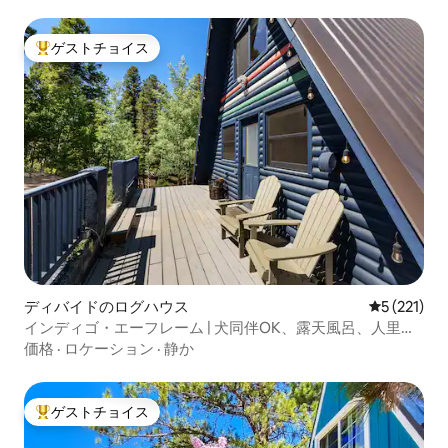
ゲストチョイス
大好評のゲストチョイスです。
ディバイドのログハウス
レビュー2
5 (221)
インディゴ・エーフレーム | 犬同伴OK、露天風呂、人里離
れた
価格
·
ロケーション
·
静か
ゲストチョイス
大好評のゲストチョイスです。