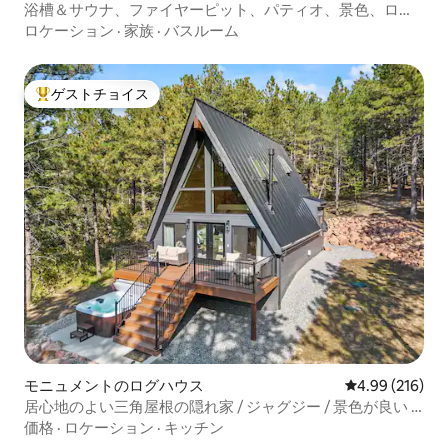
浴槽＆サウナ、ファイヤーピット、パティオ、景色、ロマ
ンチック
ロケーション
·
家族
·
バスルーム
ゲストチョイス
大好評のゲストチョイスです。
モニュメントのログハウス
レビュー216件
4.99 (216)
居心地のよい三角屋根の隠れ家 / ジャグジー / 景色が良い /
コロラド州モニュメント
価格
·
ロケーション
·
キッチン