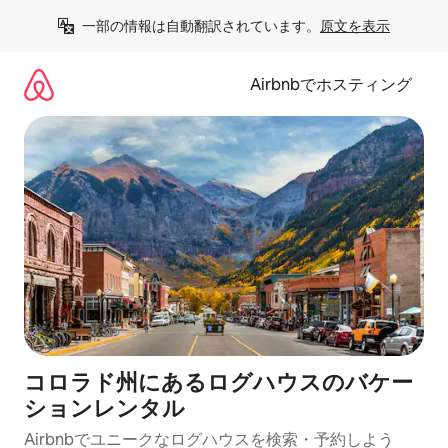
コ
一部の情報は自動翻訳されています。
原文を表示
ン
テ
ン
Airbnbでホスティング
ツ
に
ス
キ
ッ
プ
コロラド州にあるログハウスのバケー
ションレンタル
Airbnbでユニークなログハウスを検索・予約しよう