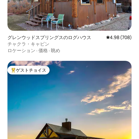
グレンウッドスプリングスのログハウス
レビュー708件
4.98 (708)
チャクラ・キャビン
ロケーション
·
価格
·
眺め
ゲストチョイス
大好評のゲストチョイスです。