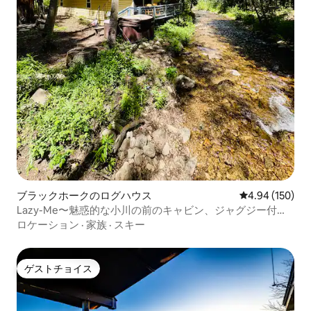
ブラックホークのログハウス
レビュー150件
4.94 (150)
Lazy-Me〜魅惑的な小川の前のキャビン、ジャグジー付
き！
ロケーション
·
家族
·
スキー
ゲストチョイス
ゲストチョイス