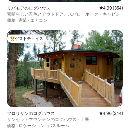
リバモアのログハウス
レビュー354件
4.99 (354)
素晴らしい景色とアウトドア、スパローホーク・キャビン
価格
·
家族
·
エアコン
ゲストチョイス
大好評のゲストチョイスです。
フロリサンのログハウス
レビュー244件
4.96 (244)
サンセットマウンテンのログハウス - 上層
価格
·
ロケーション
·
バスルーム