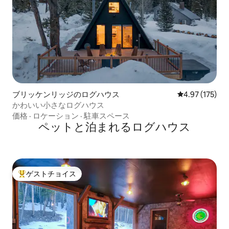
ブリッケンリッジのログハウス
レビュー175件
4.97 (175)
かわいい小さなログハウス
価格
·
ロケーション
·
駐車スペース
ペットと泊まれるログハウス
ゲストチョイス
大好評のゲストチョイスです。