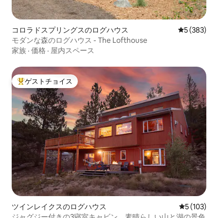
コロラドスプリングスのログハウス
レビュー38
5 (383)
モダンな森のログハウス - The Lofthouse
家族
·
価格
·
屋内スペース
ゲストチョイス
大好評のゲストチョイスです。
ツインレイクスのログハウス
レビュー10
5 (103)
ジャグジー付きの3寝室キャビン、素晴らしい山と湖の景色