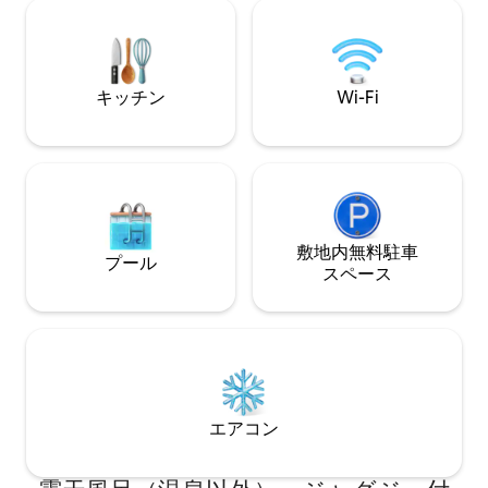
たはプラグを抜く 
ト—山の町とアドベンチ
吸して、大切なも
ょう。♡「保存」
いキャビンでの滞
キッチン
Wi-Fi
す
敷地内無料駐⁠車
プール
ス⁠ペ⁠ー⁠ス
エアコン