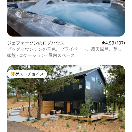
ジェファーソンのログハウス
レビュー107件
4.99 (107)
ビッグマウンテンの景色、プライベート、露天風呂、焚き
火台
家族
·
ロケーション
·
屋内スペース
ゲストチョイス
大好評のゲストチョイスです。