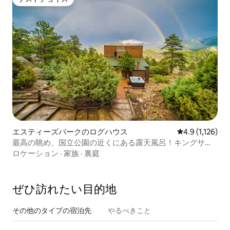
ゲストチョイス
エスティーズパークのログハウス
レビュー1,12
4.9 (1,126)
最高の眺め、国立公園の近くにある露天風呂！キングサイ
ズベッド！
ロケーション
·
家族
·
裏庭
ぜひ訪⁠れ⁠た⁠い目⁠的⁠地
その他のタ⁠イ⁠プ⁠の宿⁠泊⁠先
やるべきこと