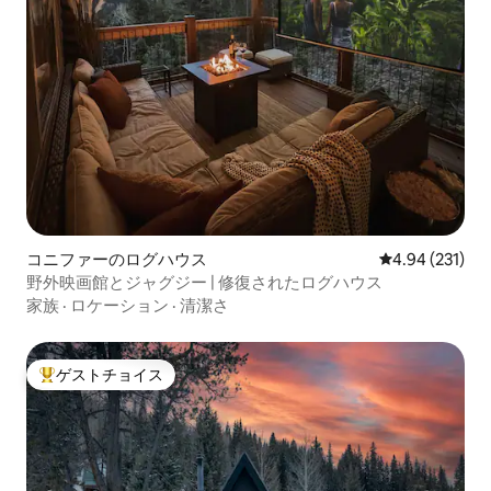
コニファーのログハウス
レビュー231件
4.94 (231)
野外映画館とジャグジー | 修復されたログハウス
家族
·
ロケーション
·
清潔さ
ゲストチョイス
大好評のゲストチョイスです。