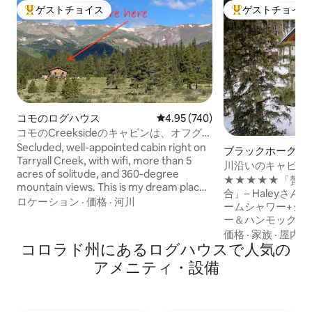
ゲストチョイス
ゲストチョイス
大好評のゲストチョイスです。
大好評のゲストチ
コモのログハウス
レビュー740件、5つ星中4.95
4.95 (740)
コモのCreeksideのキャビンは、オフグリ
ッドで、最高の眺めが楽しめます！
Secluded, well-appointed cabin right on
ブラックホークの
Tarryall Creek, with wifi, more than 5
ス
川沿いのキャビン
acres of solitude, and 360-degree
台、スチームシャ
★★★★★「贅沢
mountain views. This is my dream place
合」– Haleyさん 💦スパバスルーム–スチ
to escape, unwind, and listen to the
ロケーション
·
価格
·
河川
ームシャワー+ジェ
creek. It's remote and quiet, but
ー＆ハンモック –
accessible year-round: 2 hours from
いだり、木々の中で
価格
·
家族
·
屋内ス
DIA, 1.5 hours from downtown Denver,
コロラド州にあるログハウスで人気の
ろげます – 焚き
and 50-mins from Breckenridge. Large
ル、暖炉、床暖房 
アメニティ・設備
kitchen (w/ fridge and antique stove),
るエアコン 🐾ペ
barnwood accents, huge 400sf deck,
レイル、パックンプ
and historic decor from Como's gold
高速Wi-Fi –ス
rush. Dogs welcome, too.