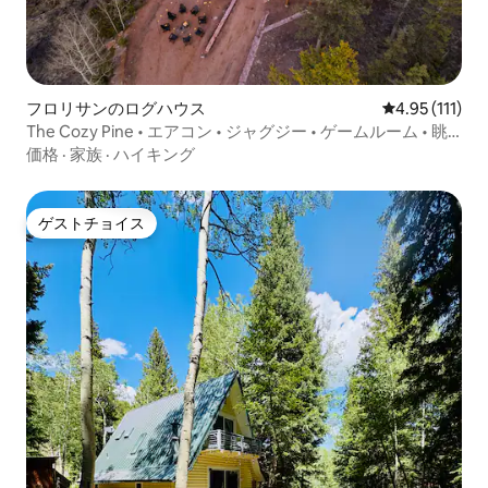
フロリサンのログハウス
レビュー111
4.95 (111)
The Cozy Pine • エアコン • ジャグジー • ゲームルーム • 眺
望
価格
·
家族
·
ハイキング
ゲストチョイス
ゲストチョイス