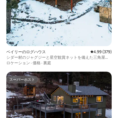
ベイリーのログハウス
レビュー379件
4.99 (379)
シダー材のジャグジーと星空観賞ネットを備えた三角屋根
のキャビン
ロケーション
·
価格
·
裏庭
スーパーホスト
スーパーホスト