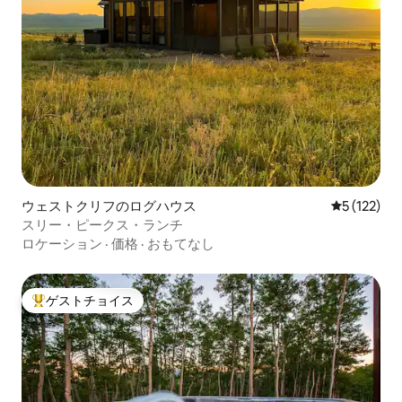
ウェストクリフのログハウス
レビュー1
5 (122)
スリー・ピークス・ランチ
ロケーション
·
価格
·
おもてなし
ゲストチョイス
大好評のゲストチョイスです。