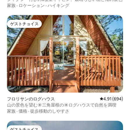
家族
·
ロケーション
·
ハイキング
ゲストチョイス
ゲストチョイス
フロリサンのログハウス
レビュー694件
4.91 (694)
山の景色を望む☀三角屋根の☀ログハウスで自然を満喫
家族
·
価格
·
徒歩移動のしやすさ
ゲストチョイス