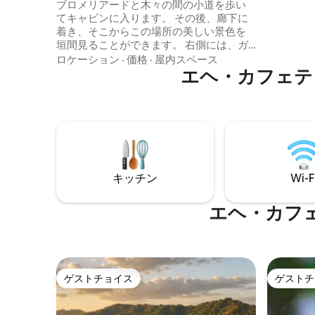
ブロメリアードと木々の間の小道を歩い
フィニテ
てキャビンに入ります。 その後、廊下に
たキッチン ✔
着き、そこからこの場所の美しい景色を
朝食（✔オプ
垣間見ることができます。 右側には、ガ
つながり
スコンロ、電子レンジ、冷蔵庫、コーヒ
ロケーション
·
価格
·
屋内スペース
宿泊先で
ーメーカーを備えたモダンなキッチンが
エヘ・カフェテ
あります。 また、キッチンには調理のた
めの基本的な要素が備わっています。 キ
ッチンには2人乗りの朝食バーもあり、同
じ農場の季節の果物と卵が入った無料の
バスケットがあります。 その後、クイー
ンサイズベッドと55インチの薄型テレビ
を備えたお部屋があります。 テレビで
キッチン
Wi-F
は、約10の全国チャンネルを確認でき、
Netflixにアクセスできます。 また、お部
屋にはクローゼットと服を整理するため
エヘ・カフ
のフックがあります。 お部屋の隣には、
ダブルシンクを備えたモダンなバスルー
ムがあり、シャンプー、コンディショナ
ー、液体ボディソープが備わっていま
す。 シャワーにはお湯があります。 部屋
ゲストチョイス
ゲストチ
ゲストチョイス
ゲストチ
の外にはリビングルームがあります。 こ
こでは、ソファから山と夕日を快適に眺
めることができます。 このお部屋は、織