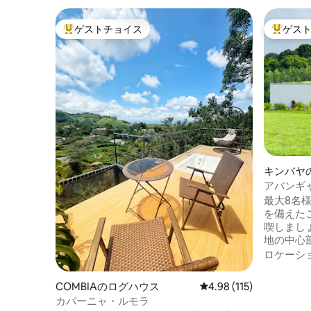
ゲストチョイス
ゲス
大好評のゲストチョイスです。
大好評の
キンバヤ
アバンギ
近い
最大8名
を備えた
喫しまし
地の中心
フェやパ
ロケーシ
らしい森
ないひとと
COMBIAのログハウス
レビュー115件、5つ星
4.98 (115)
るまる貸
カバーニャ・ルモラ
✔ ニック