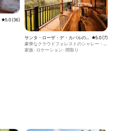
レビュー36件、5つ星中5.0つ星の平均評価
5.0 (36)
サンタ・ローザ・デ・カバルの
レビュー7件、5つ星
5.0 (7)
コテージ
豪華なクラウドフォレストのシャレー・
バードウォッチング・川
家族
·
ロケーション
·
間取り