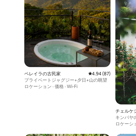
物と手作りの要素で装飾されており、電
気暖炉とサウンドシステムが備わってい
ます。 屋外エリアには、ジャグジー、カ
タマランメッシュ、屋外ダイニングルー
ム、山の最も美しい景色があります。
ペレイラの古民家
レビュー87件、5つ星中
4.94 (87)
プライベートジャグジー+夕日+山の眺望
ロケーション
·
価格
·
Wi-Fi
チェルケ
キンバヤ
ロケーシ