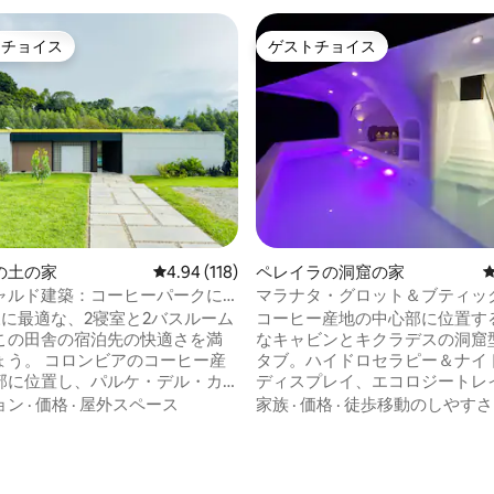
トチョイス
ゲストチョイス
ゲストチョイスです。
ゲストチョイス
の土の家
レビュー118件、5つ星中4.94つ星の平均評価
4.94 (118)
ペレイラの洞窟の家
ャルド建築：コーヒーパークに
マラナタ・グロット＆ブティッ
ロセラピー
様に最適な、2寝室と2バスルーム
コーヒー産地の中心部に位置す
この田舎の宿泊先の快適さを満
なキャビンとキクラデスの洞窟
ょう。 コロンビアのコーヒー産
タブ。ハイドロセラピー＆ナイ
部に位置し、パルケ・デル・カ
ディスプレイ、エコロジートレ
ナカからわずか数分です。 素晴
ードウォッチング、蝶、野生動
ョン
·
価格
·
屋外スペース
家族
·
価格
·
徒歩移動のしやすさ
の景色を眺めながら、忘れられ
海のパノラマビュー、日の出、
きをお楽しみください。 ✔ ま
日。 国際空港まで22分 - Expofuturoまで
中4.98つ星の平均評価
切でご利用いただけます アイコ
20分 ウクマリ動物園まで22分 -
なデザイン ✔ ジャグジーとイン
ス・デル・マール・モールまで2