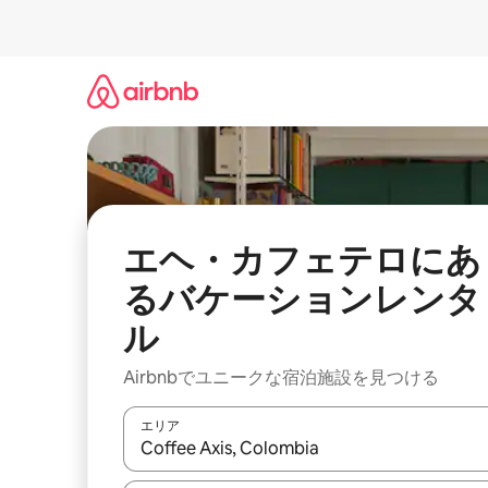
コ
ン
テ
ン
ツ
に
ス
キ
ッ
プ
エヘ・カフェテロにあ
るバケーションレンタ
ル
Airbnbでユニークな宿泊施設を見つける
エリア
検索結果が表示されたら、上下の矢印キーを使っ