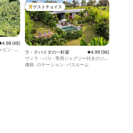
ゲストチョイス
大好評のゲストチョイスです。
レビュー48件、5つ星中4.98つ星の平均評価
4.98 (48)
ン - ア
ラ・テバイダの一軒家
レビュー96件、5つ星
4.99 (96)
ヴィラ・バリ - 専用ジャグジー付きのジャ
ングルの隠れ家
価格
·
ロケーション
·
バスルーム