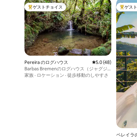
ゲストチョイス
ゲス
大好評のゲストチョイスです。
大好評の
Pereira のログハウス
レビュー48件、5つ星
5.0 (48)
Barbas Bremenのログハウス（ジャグジ
ー、滝、焚き火台付き）
家族
·
ロケーション
·
徒歩移動のしやすさ
ペレイラ