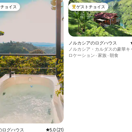
トチョイス
ゲストチョイス
ゲストチョイスです。
大好評のゲストチョイスです。
ノルカシアのログハウス
ノルカシア・カルダスの豪華キャビ
マニ貯水池
ロケーション
·
家族
·
朝食
中5.0つ星の平均評価
のログハウス
レビュー21件、5つ星中5.0つ星の平均評価
5.0 (21)