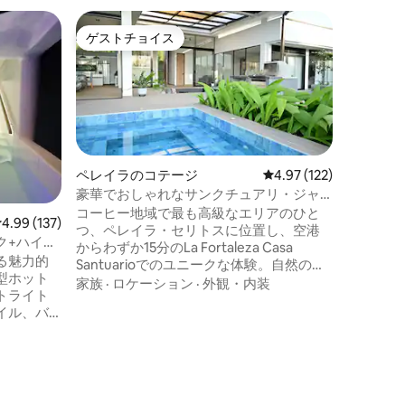
フィラン
ゲストチョイス
ゲスト
ゲストチョイス
ゲスト
ス
Nube
ーム体験
自然に囲
で、素敵
然の美し
れないほ
をお楽し
家族
·
価
特別な人
りとつな
ペレイラのコテージ
レビュー122件、5つ星
4.97 (122)
景色と夕
豪華でおしゃれなサンクチュアリ・ジャ
たドーム
グジー＆竹
コーヒー地域で最も高級なエリアのひと
レビュー137件、5つ星中4.99つ星の平均評価
4.99 (137)
やカタマ
つ、ペレイラ・セリトスに位置し、空港
しょう。
ク+ハイド
からわずか15分のLa Fortaleza Casa
滞在は、
る魅力的
Santuarioでのユニークな体験。自然の静
しです。
型ホット
けさと、レストラン、ショッピングセン
家族
·
ロケーション
·
外観・内装
トライト
ター、観光名所への素早いアクセスの完
イル、バ
璧なバランスを提供します。自然に囲ま
物、竹の
れた温水ジャグジー、星空の下のファイ
多彩な夕
ヤーピット、窯焼きピザオーブン、バー
ベキューエリア、忘れられない夕日をお
 セリト
楽しみください。休息、人とのつなが
5分 フィ
り、自然の真の聖域。ペット可。