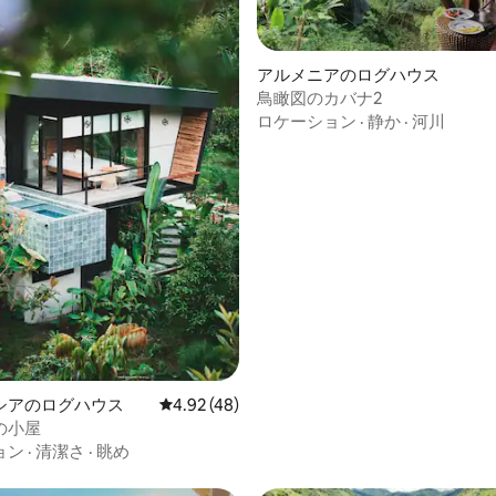
アルメニアのログハウス
鳥瞰図のカバナ2
ロケーション
·
静か
·
河川
4.94つ星の平均評価
シアのログハウス
レビュー48件、5つ星中4.92つ星の平均評価
4.92 (48)
の小屋
ョン
·
清潔さ
·
眺め