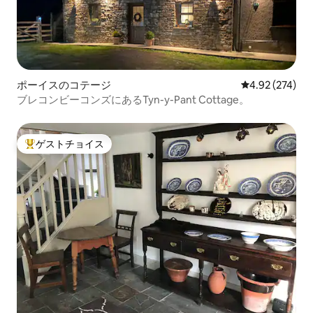
ポーイスのコテージ
レビュー274件
4.92 (274)
ブレコンビーコンズにあるTyn-y-Pant Cottage。
ゲストチョイス
大好評のゲストチョイスです。