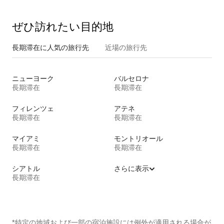
ぜひ訪⁠れ⁠た⁠い目⁠的⁠地
長期滞在に人気の旅行先
近場の旅行先
ニューヨーク
バルセロナ
長期滞在
長期滞在
フィレンツェ
アテネ
長期滞在
長期滞在
マイアミ
モントリオール
長期滞在
長期滞在
シアトル
さらに表示
長期滞在
*特定の地域および一部の宿泊施設には例外が適用される場合が