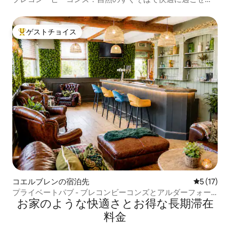
す。
ゲストチョイス
大好評のゲストチョイスです。
コエルブレンの宿泊先
レビュー1
5 (17)
プライベートパブ - ブレコンビーコンズとアルダーフォー
お家のような快⁠適⁠さ⁠とお⁠得⁠な長⁠期⁠滞⁠在
ルズでのグループ滞在
料⁠金