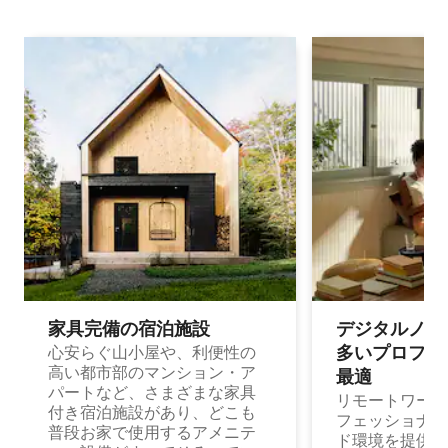
家具完備の宿⁠泊⁠施⁠設
デジタルノマド
多⁠いプ⁠ロ⁠フ⁠ェ⁠
心安らぐ山小屋や、利便性の
高い都市部のマンション・ア
最⁠適
パートなど、さまざまな家具
リモートワーク
付き宿泊施設があり、どこも
フェッショナル
普段お家で使用するアメニテ
ド環境を提供する