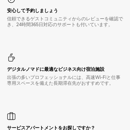
安心して予約しましょう
信頼できるゲストコミュニティからのレビューを確認で
き、24時間365日対応のサポートも付いています。
デジタルノマド⁠に最⁠適⁠なビ⁠ジ⁠ネ⁠ス⁠向⁠け宿⁠泊⁠施⁠設
出張の多いプロフェッショナルには、高速Wi-Fiと仕事
専用スペースを備えた長期滞在先がおすすめです。
サービスアパートメントをお探しですか？