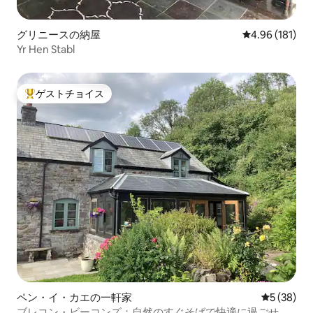
グリニースの納屋
レビュー181件
4.96 (181)
Yr Hen Stabl
ゲストチョイス
大好評のゲストチョイスです。
ペン・イ・カエの一軒家
レビュー3
5 (38)
ブレコン・ビーコンズ：自然のすぐそばで快適に過ごせま