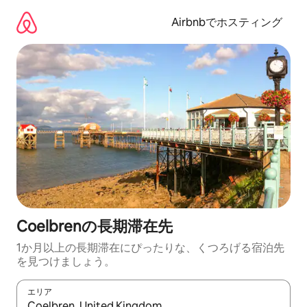
コ
ン
Airbnbでホスティング
テ
ン
ツ
に
ス
キ
ッ
プ
Coelbrenの長期滞在先
1か月以上の長期滞在にぴったりな、くつろげる宿泊先
を見つけましょう。
エリア
検索結果が表示されたら、上下の矢印キーを使って移動するか、