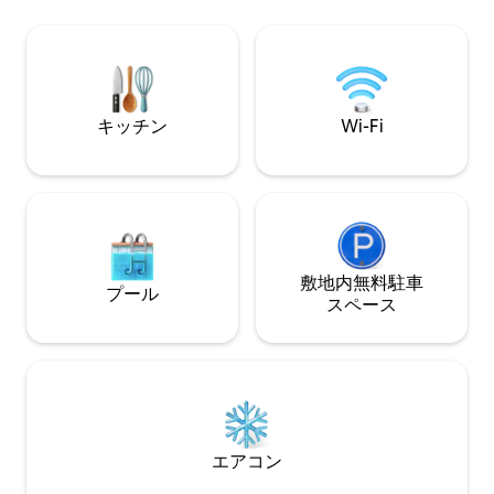
の寝具と特別な心遣いで滞在を格上げし
グジーを備えた広
ます。 焚き火のそばのアディロンダック
です。宿泊施設か
チェアでリラックスしてください。 ハン
とができます。太
モックから星を眺めましょう。 大きな庭
級なバスルームに
と豪華なスポーツ用芝生で、たくさんの
ト/ビデとビクト
屋外ゲームをお楽しみください。ようこ
が備わっています
キッチン
Wi-Fi
そ！
敷地内無料駐⁠車
プール
ス⁠ペ⁠ー⁠ス
エアコン