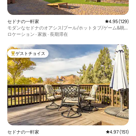
セドナの一軒家
レビュー129件
4.95 (129)
モダンなセドナのオアシス|プール/ホットタブ/ゲーム&眺
望
ロケーション
·
家族
·
長期滞在
ゲストチョイス
大好評のゲストチョイスです。
セドナの一軒家
レビュー151
4.97 (151)