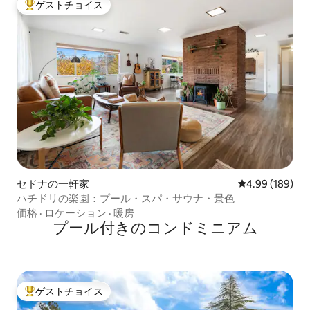
ゲストチョイス
大好評のゲストチョイスです。
セドナの一軒家
レビュー189件
4.99 (189)
ハチドリの楽園：プール・スパ・サウナ・景色
価格
·
ロケーション
·
暖房
プール付きのコンドミニアム
ゲストチョイス
大好評のゲストチョイスです。