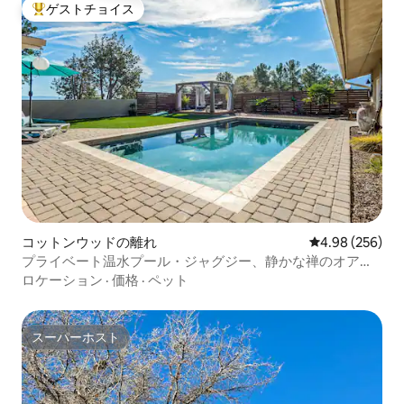
ゲストチョイス
大好評のゲストチョイスです。
コットンウッドの離れ
レビュー256件
4.98 (256)
プライベート温水プール・ジャグジー、静かな禅のオアシ
ス
ロケーション
·
価格
·
ペット
スーパーホスト
スーパーホスト