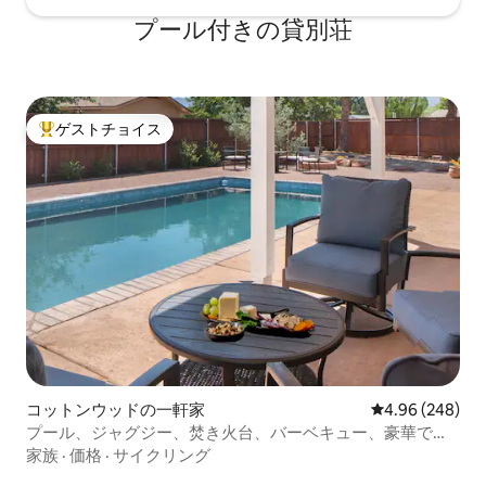
プール付きの貸別荘
ゲストチョイス
大好評のゲストチョイスです。
コットンウッドの一軒家
レビュー248件
4.96 (248)
プール、ジャグジー、焚き火台、バーベキュー、豪華で
広々とした空間
家族
·
価格
·
サイクリング