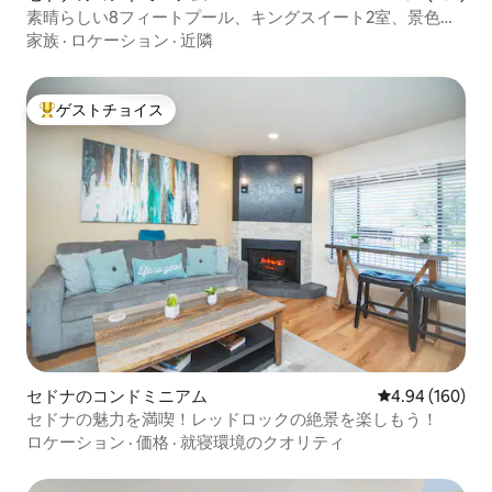
素晴らしい8フィートプール、キングスイート2室、景色、
ハイキング！
家族
·
ロケーション
·
近隣
ゲストチョイス
大好評のゲストチョイスです。
セドナのコンドミニアム
レビュー160件
4.94 (160)
セドナの魅力を満喫！レッドロックの絶景を楽しもう！
ロケーション
·
価格
·
就寝環境のクオリティ