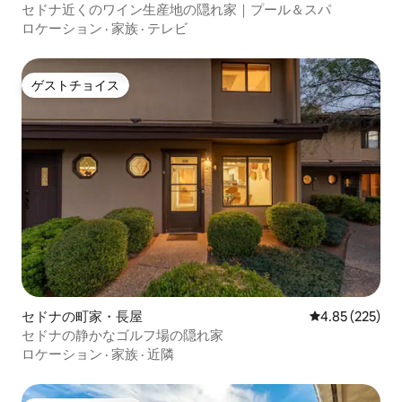
セドナ近くのワイン生産地の隠れ家｜プール＆スパ
ロケーション
·
家族
·
テレビ
ゲストチョイス
ゲストチョイス
セドナの町家・長屋
レビュー225件
4.85 (225)
セドナの静かなゴルフ場の隠れ家
ロケーション
·
家族
·
近隣