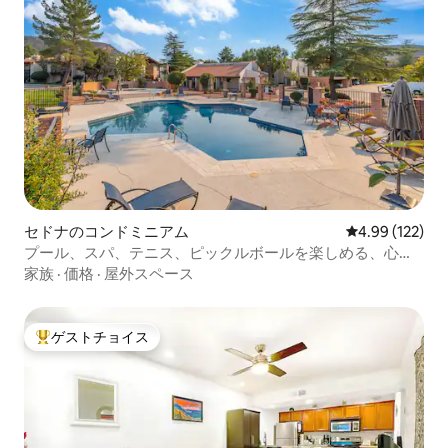
セドナのコンドミニアム
レビュー122件
4.99 (122)
プール、スパ、テニス、ピックルボールを楽しめる、心安
らぐ旅
家族
·
価格
·
屋外スペース
ゲストチョイス
大好評のゲストチョイスです。