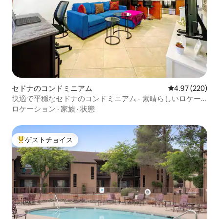
セドナのコンドミニアム
レビュー220件
4.97 (220)
快適で平穏なセドナのコンドミニアム - 素晴らしいロケー
ション
ロケーション
·
家族
·
状態
ゲストチョイス
大好評のゲストチョイスです。