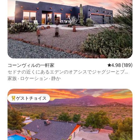
コーンヴィルの一軒家
レビュー189件
4.98 (189)
セドナの近くにあるエデンのオアシスでジャグジーとプー
ルがあります。
家族
·
ロケーション
·
静か
ゲストチョイス
大好評のゲストチョイスです。