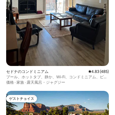
セドナのコンドミニアム
レビュー485件
4.83 (485)
プール、ホットタブ、静か、Wi-Fi、コンドミニアム、ピッ
クルボール。
価格
·
家族
·
露天風呂・ジャグジー
ゲストチョイス
ゲストチョイス