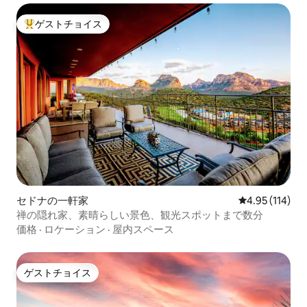
ゲストチョイス
大好評のゲストチョイスです。
セドナの一軒家
レビュー114件
4.95 (114)
禅の隠れ家、素晴らしい景色、観光スポットまで数分
価格
·
ロケーション
·
屋内スペース
ゲストチョイス
ゲストチョイス