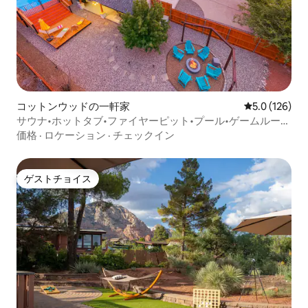
コットンウッドの一軒家
レビュー126
5.0 (126)
サウナ•ホットタブ•ファイヤーピット•プール•ゲームルーム
•静寂•景色
価格
·
ロケーション
·
チェックイン
ゲストチョイス
ゲストチョイス