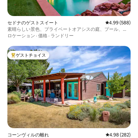
セドナのゲストスイート
レビュー588件
4.99 (588)
素晴らしい景色、プライベートオアシスの庭、プール、ジ
ャグジー。
ロケーション
·
価格
·
ランドリー
ゲストチョイス
大好評のゲストチョイスです。
コーンヴィルの離れ
レビュー282件
4.98 (282)