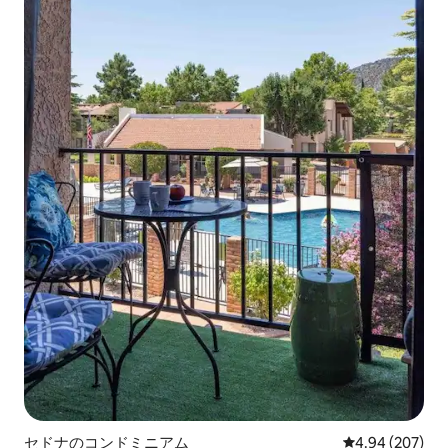
セドナのコンドミニアム
レビュー207件
4.94 (207)