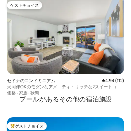
ゲストチョイス
ゲストチョイス
セドナのコンドミニアム
レビュー112件
4.94 (112)
犬同伴OKのモダンなアメニティ・リッチな2スイートコン
ドミニアム
価格
·
家族
·
状態
プールがあるその他の宿泊施設
ゲストチョイス
大好評のゲストチョイスです。