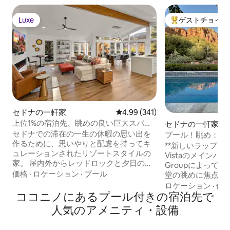
Luxe
ゲストチョイス
Luxe
大好評のゲストチ
セドナの一軒家
レビュー341件、5つ星中4.99
4.99 (341)
上位1%の宿泊先、眺めの良い巨大スパ、
セドナの一軒家
キング3台、ラグジュアリー
セドナでの滞在の一生の休暇の思い出を
プール！眺め：レ
作るために、思いやりと配慮を持ってキ
ジャグジー、EV充
**新しいラッププール2
ュレーションされたリゾートスタイルの
Vistaのメインハウス
家。 屋内外からレッドロックと夕日の景
Groupによって
色をお楽しみください！ 巨大なテレビと
価格
·
ロケーション
·
プール
堂の眺めに焦点を
デラックスバーベキューがそろっていま
べての部屋からの
ロケーション
·
価
す！ 12フィート以上のハイドロプールス
ココニノにあるプール付きの宿泊先で
充電器。チャペル
パのLED照明の水に浸かったり、泳いだ
ペル、ブロークン
人気のアメニティ・設備
りできます。 クリスタルをテーマにした
ン、ホグヘブンの
キングベッドルームが3部屋あり、5つ星
歩すぐ。素晴らし