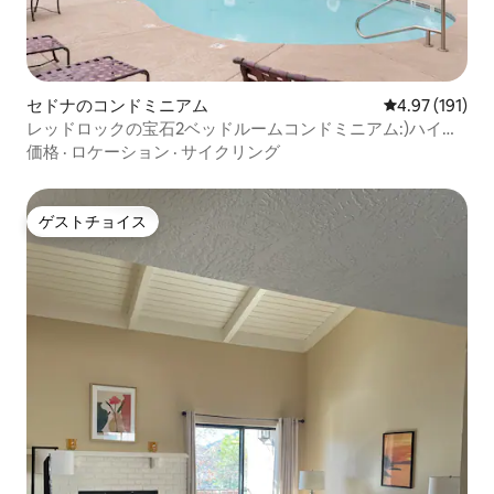
セドナのコンドミニアム
レビュー191件
4.97 (191)
レッドロックの宝石2ベッドルームコンドミニアム:)ハイキ
ングとレストランに近い
価格
·
ロケーション
·
サイクリング
ゲストチョイス
ゲストチョイス