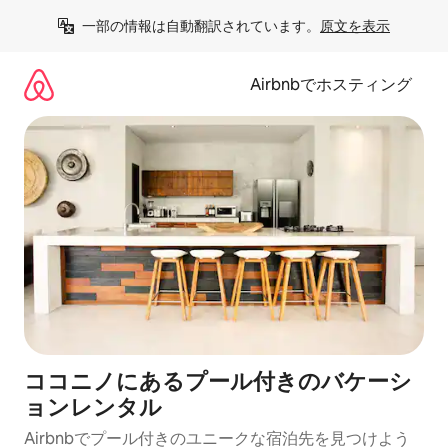
コ
一部の情報は自動翻訳されています。
原文を表示
ン
テ
ン
Airbnbでホスティング
ツ
に
ス
キ
ッ
プ
ココニノにあるプール付きのバケーシ
ョンレンタル
Airbnbでプール付きのユニークな宿泊先を見つけよう