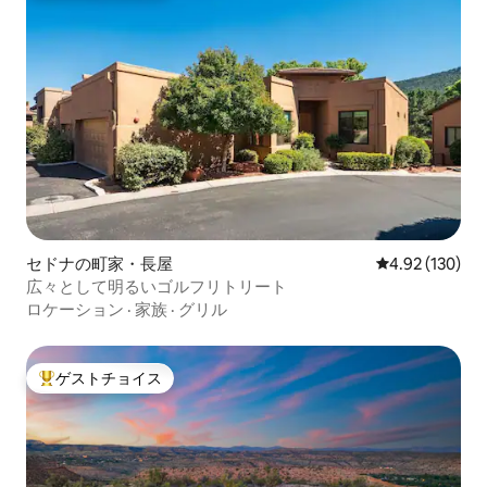
セドナの町家・長屋
レビュー130件
4.92 (130)
広々として明るいゴルフリトリート
ロケーション
·
家族
·
グリル
ゲストチョイス
大好評のゲストチョイスです。