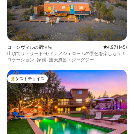
コーンヴィルの宿泊先
レビュー145件
4.97 (145)
山頂でリトリート-セドナ／ジェロームの景色を楽しもう！
ロケーション
·
家族
·
露天風呂・ジャグジー
ゲストチョイス
大好評のゲストチョイスです。