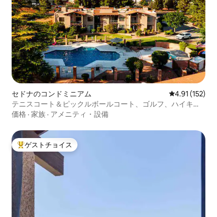
セドナのコンドミニアム
レビュー152
4.91 (152)
テニスコート＆ピックルボールコート、ゴルフ、ハイキン
グ、プール
価格
·
家族
·
アメニティ・設備
ゲストチョイス
大好評のゲストチョイスです。