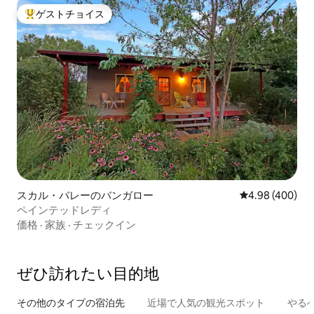
ゲストチョイス
大好評のゲストチョイスです。
スカル・バレーのバンガロー
レビュー400件
4.98 (400)
ペインテッドレディ
価格
·
家族
·
チェックイン
ぜひ訪⁠れ⁠た⁠い目⁠的⁠地
その他のタ⁠イ⁠プ⁠の宿⁠泊⁠先
近場で人気の観光スポット
やる