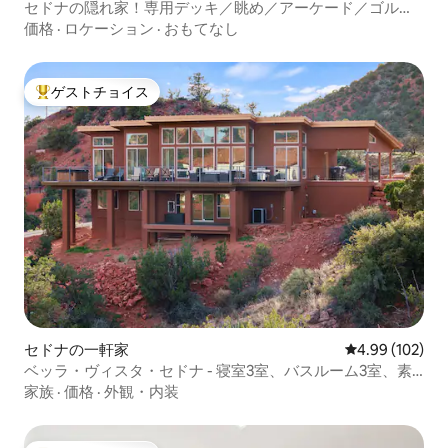
セドナの隠れ家！専用デッキ／眺め／アーケード／ゴルフ
／スパ
価格
·
ロケーション
·
おもてなし
ゲストチョイス
大好評のゲストチョイスです。
セドナの一軒家
レビュー102件
4.99 (102)
ベッラ・ヴィスタ・セドナ - 寝室3室、バスルーム3室、素
晴らしい眺め
家族
·
価格
·
外観・内装