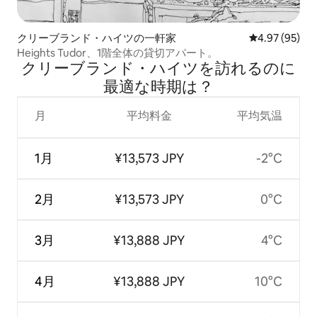
クリーブランド・ハイツの一軒家
レビュー95件
4.97 (95)
Heights Tudor、1階全体の貸切アパート。
クリーブランド・ハイツを訪⁠れ⁠るの⁠に
最⁠適⁠な時⁠期⁠は⁠？
月
平均料金
平均気温
1月
¥13,573 JPY
-2°C
2月
¥13,573 JPY
0°C
3月
¥13,888 JPY
4°C
4月
¥13,888 JPY
10°C