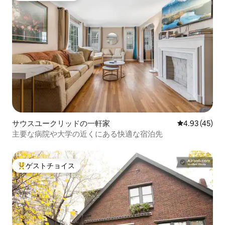
サウスユークリッドの一軒家
レビュー45件
4.93 (45)
主要な病院や大学の近くにある快適な宿泊先
ゲストチョイス
大好評のゲストチョイスです。