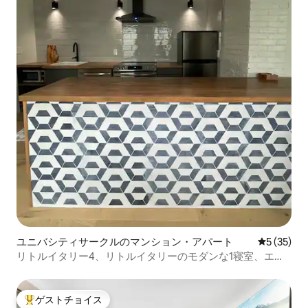
ユニバシティサークルのマンション・アパート
レビュー3
5 (35)
リトルイタリー4、リトルイタリーのモダンな1寝室、エア
コン完備
ゲストチョイス
大好評のゲストチョイスです。