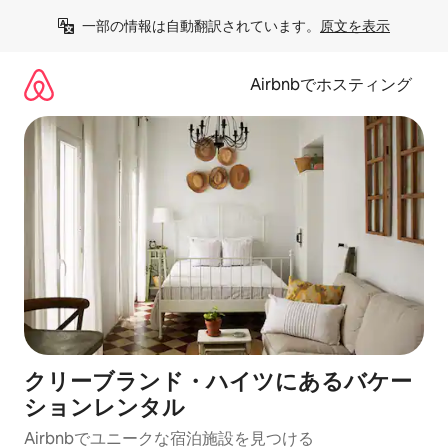
コ
一部の情報は自動翻訳されています。
原文を表示
ン
テ
ン
Airbnbでホスティング
ツ
に
ス
キ
ッ
プ
クリーブランド・ハイツにあるバケー
ションレンタル
Airbnbでユニークな宿泊施設を見つける