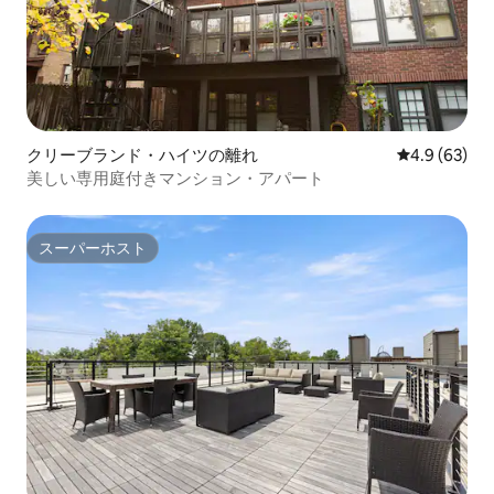
クリーブランド・ハイツの離れ
レビュー63
4.9 (63)
美しい専用庭付きマンション・アパート
スーパーホスト
スーパーホスト