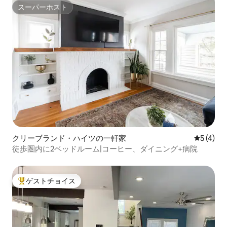
スーパーホスト
スーパーホスト
クリーブランド・ハイツの一軒家
レビュー
5 (4)
徒歩圏内に2ベッドルーム|コーヒー、ダイニング+病院
ゲストチョイス
大好評のゲストチョイスです。