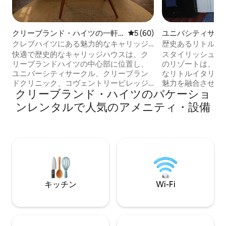
クリーブランド・ハイツの一軒
レビュー60件、5つ星中5つ
5 (60)
ユニバシティサー
家
軒家
クレブハイツにある魅力的なキャリッジ
歴史あるリトルイ
ハウス
ートメント
快適で歴史的なキャリッジハウスは、ク
スタイリッシュな
リーブランドハイツの中心部に位置し、
のリゾートは、モ
ユニバーシティサークル、クリーブラン
なリトルイタリー
ドクリニック、コヴェントリービレッジ
魅力を融合させています。 
クリーブランド・ハイツのバケーショ
に近いです。 インテリアは生涯をかけて
ストラン、賑やか
経験を積んだインテリアデザイナーによ
す。 ウェイドオーバルパークは近くの文
ンレンタルで人気のアメニティ・設備
って愛情を込めてデザインされており、
化的な中心地で、
さまざまなスタイルの要素をシームレス
と植物園がありま
に組み合わせて、ユニークで魅力的な雰
ン・リザーブ、ク
囲気を演出しています。 アパートは、最
ック、大学病院へ
新のモダンなアメニティと、全体に思い
す。美しいレイク
やりのあるおもてなしで、できるだけ快
行けるし、ダウン
適にお過ごしいただけるように設計され
交通機関も便利で
ています。 キャリッジハウス内での喫煙
滞在にも最適です
キッチン
Wi-Fi
またはベーピングは禁止です。
お楽しみください