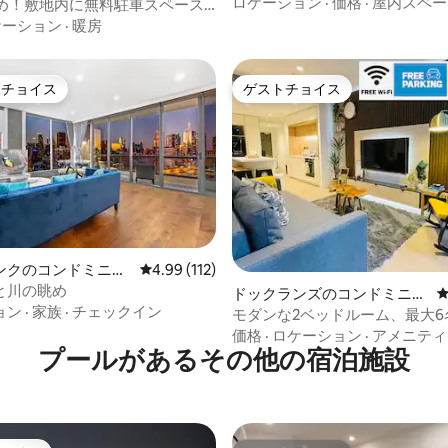
ドルーム、CBDの眺望 | プー
ロケーション
·
価格
·
屋内スペー
眺め！敷地内に無料駐車スペース1
ウナ
ケーション
·
暖房
トチョイス
ゲストチョイス
ゲストチョイスです。
ゲストチョイス
ンクのコンドミニア
レビュー112件、5つ星中4.99つ星の平均評価
4.99 (112)
と川の眺め
中4.9つ星の平均評価
ドックランズのコンドミニア
ョン
·
家族
·
チェックイン
ム
モダンな2ベッドルーム、最大6
@CBD中心部+無料駐車場
価格
·
ロケーション
·
アメニティ
プールがあるその他の宿泊施設