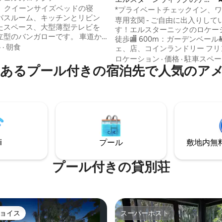
aは、クイーンサイズベッドの寝
トスイート
*プライベートチェックイン、
バスルーム、キッチンとリビン
+スイート。電車まで徒歩*
専用玄関 - ご自由に出入りして
たスペース、大型薄型テレビを
す！エルスターニックのロケー
型のバンガローです。 車道か
徒歩🏬 600m：ガーデンベール
セスがあります。 電車／ト
格
·
朝食
ェ、店、コインランドリー フリンダー
歩圏内です。 - 電車でメルボル
ス・ストリート駅まで🚂18分 -
ロケーション
·
価格
·
駐車スペー
ケット・グラウンド（MCG）/中
あるプール付きの宿泊先で人気のア
大学まで🚌30分 🚘 レンタカー
地区（CBD）まで約30分。 -
- エルウッドビーチまで🏖2.5 
クごとに路面電車が停車するた
トンビーチまで電車で3駅 アメニティ： ク
で約1時間です。 木々に囲ま
イーンサイズベッド🛌 1台 レ
通りにある安全な駐車場。 徒
付き🛀専用バスルーム 💻 デス
素敵なカフェやレストランがあ
Wi-Fi 夏は温水プールをご🏊
ます。 ☕️ やかん、マグカップ、コーヒー
／コンディショナー、ヘアドラ
と紅茶の用具（キッチンとラン
アイロン／アイロン台などの提
i
プール
敷地内無料駐
ありません）
れます。
プール付きの貸別荘
ョイス
スーパーホスト
ョイス
スーパーホスト