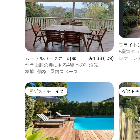
ブライト
家
5寝室の
れ家
ロケーシ
ムーラルバークの一軒家
レビュー109件、5つ星
4.88 (109)
ヤラ山脈の麓にある4寝室の宿泊先
家族
·
価格
·
屋内スペース
ゲストチョイス
ゲストチ
大好評のゲストチョイスです。
ゲストチ