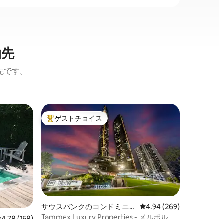
泊先
先です。
メルボル
ゲストチョイス
ゲス
大好評のゲストチョイスです。
大好評
メルボル
色を楽し
メルボル
あり、絶
リアスペ
す。 私たちは、ロケーション、ビュー、
デザイン
価格
·
ロ
のを提供
アパート
ンポリア
サウスバンクのコンドミニ
レビュー269件、5つ星
4.94 (269)
など、メ
アム
Tammex Luxury Properties - メルボルン
レビュー158件、5つ星中4.78つ星の平均評価
4.78 (158)
こに持つ