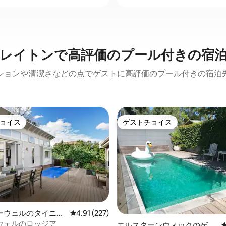
レイトンで高評価のプール付きの宿
ションや清潔さなどの点でゲストに高評価のプール付きの宿泊
ョイス
ゲストチョイス
ョイス
ゲストチョイス
ーウェルのタイニー
レビュー227件、5つ星中4.91つ星の平均評価
4.91 (227)
ウェルのロッジア
中4.93つ星の平均評価
エルスターンウィックのゲス