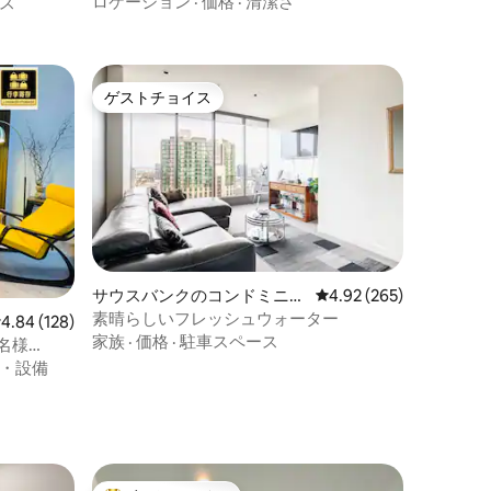
ル、スパ、サ
ロケーション
·
価格
·
清潔さ
ス
ゲストチョイス
ゲストチョイス
サウスバンクのコンドミニア
レビュー265件、5つ星
4.92 (265)
ム
素晴らしいフレッシュウォーター
レビュー128件、5つ星中4.84つ星の平均評価
4.84 (128)
家族
·
価格
·
駐車スペース
名様
・設備