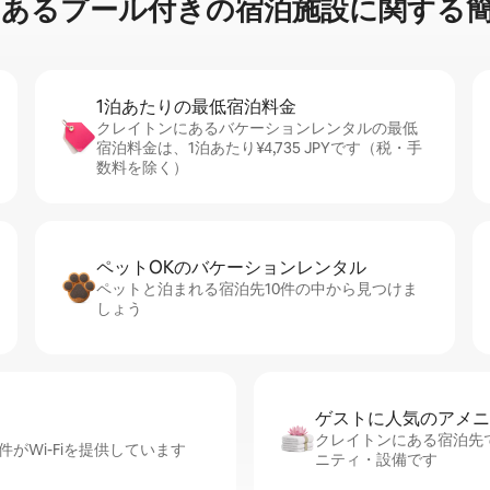
るプ⁠ー⁠ル⁠付⁠き⁠の宿⁠泊⁠施⁠設⁠に関⁠す⁠る簡⁠
1泊あたりの最⁠低⁠宿⁠泊⁠料⁠金
クレイトンにあるバケーションレンタルの最低
宿泊料金は、1泊あたり¥4,735 JPYです（税・手
数料を除く）
ペットOKのバ⁠ケ⁠ー⁠シ⁠ョ⁠ンレ⁠ン⁠タ⁠ル
ペットと泊まれる宿泊先10件の中から見つけま
しょう
ゲストに人⁠気⁠のア⁠メ⁠ニ
クレイトンにある宿泊先で
がWi-Fiを提供しています
ニティ・設備です