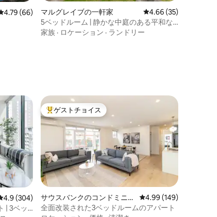
マルグレイブの一軒家
レビュー35件、5つ星
4.66 (35)
レビュー66件、5つ星中4.79つ星の平均評価
4.79 (66)
5ベッドルーム | 静かな中庭のある平和な
隠れ家
家族
·
ロケーション
·
ランドリー
ゲストチョイス
大好評のゲストチョイスです。
サウスバンクのコンドミニア
レビュー149件、5つ星
4.99 (149)
レビュー304件、5つ星中4.9つ星の平均評価
4.9 (304)
ム
全面改装された3ベッドルームのアパート
| 3ベッ