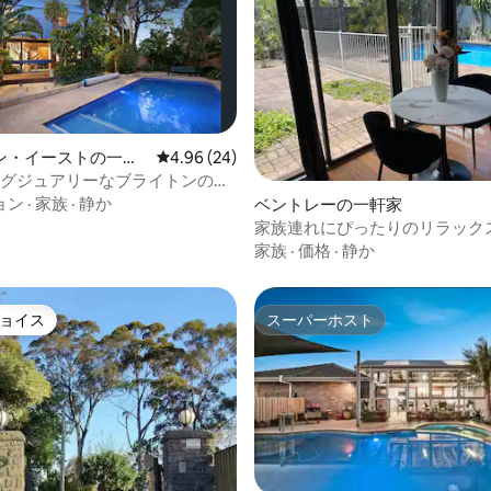
ン・イーストの一軒
レビュー24件、5つ星中4.96つ星の平均評価
4.96 (24)
ラグジュアリーなブライトンの隠
ョン
·
家族
·
静か
中4.88つ星の平均評価
ベントレーの一軒家
家族連れにぴったりのリラック
オアシス–プールと緑豊かな庭
家族
·
価格
·
静か
ョイス
スーパーホスト
ョイス
スーパーホスト