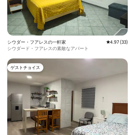
シウダー・フアレスの一軒家
レビュー33件
4.97 (33)
シウダード・フアレスの素敵なアパート
ゲストチョイス
ゲストチョイス