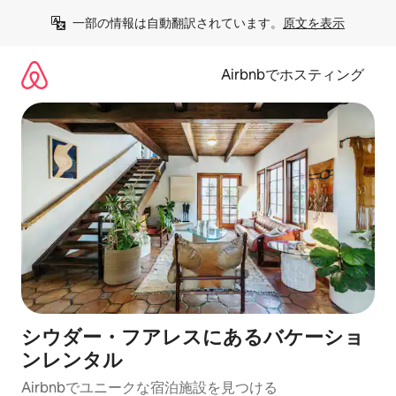
コ
一部の情報は自動翻訳されています。
原文を表示
ン
テ
ン
Airbnbでホスティング
ツ
に
ス
キ
ッ
プ
シウダー・フアレスにあるバケーショ
ンレンタル
Airbnbでユニークな宿泊施設を見つける