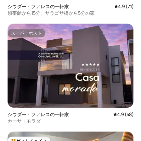
シウダー・フアレスの一軒家
レビュー71
4.9 (71)
領事館から15分、サラゴサ橋から5分の家
スーパーホスト
スーパーホスト
シウダー・フアレスの一軒家
レビュー58
4.9 (58)
カーサ・モラダ
ゲストチョイス