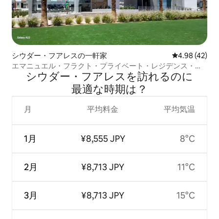
シウダー・フアレスの一軒家
レビュー42件
4.98 (42)
エマニュエル・フラクト・プライベート・レジデンス・グ
シウダー・フアレスを訪⁠れ⁠るの⁠に
ラウンドフロア
最⁠適⁠な時⁠期⁠は⁠？
月
平均料金
平均気温
1月
¥8,555 JPY
8°C
2月
¥8,713 JPY
11°C
3月
¥8,713 JPY
15°C