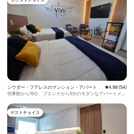
大好評のゲストチョイスです。
シウダー・フアレスのマンション・アパート
レビュー54件
4.98 (54)
領事館から15分、プエンテから5分のモダンなアパートメン
ト
ゲストチョイス
ゲストチョイス