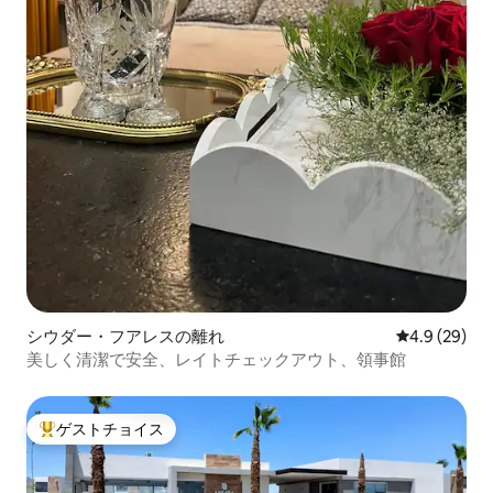
シウダー・フアレスの離れ
レビュー29
4.9 (29)
美しく清潔で安全、レイトチェックアウト、領事館
ゲストチョイス
大好評のゲストチョイスです。