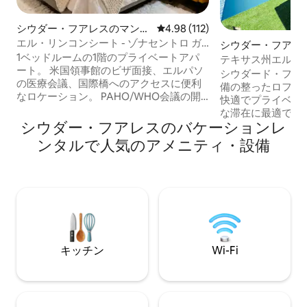
シウダー・フアレスのマンシ
レビュー112件、5つ星中4.98
4.98 (112)
ョン・アパート
エル・リンコンシート - ゾナセントロ ガ
シウダー・フアレ
レージ領事館 25分
1ベッドルームの1階のプライベートアパ
ョン・アパート
テキサス州エルパソ
ート。 米国領事館のビザ面接、エルパソ
（テキサス州）か
シウダード・フア
の医療会議、国際橋へのアクセスに便利
備の整ったロフト
なロケーション。 PAHO/WHO会議の開
快適でプライベー
催会場。 机と人間工学に基づいた椅子、
な滞在に最適です。 テキサス州エル
国際ビデオ通話用の60Mbps Wi-Fi。 メイ
シウダー・フアレスのバケーションレ
への国境検問所からわ
ンゲートから5フィートの独立した玄関。
お部屋は、現代的
ンタルで人気のアメニティ・設備
ゲートからは、お客様の宿泊施設とは接
明、湖の景色が特
触のない、別の2階のユニットにアクセス
雰囲気を作り出します。 さら
できます。コンパクトカー用の屋根付き
や休憩に最適な共
専用駐車場：幅7.5フィート x 長さ14.7フ
ティ・設備もご利用
ィート x 高さ6.5フィート。日当や会社の
レスで快適さと便
払い戻し用の請求書をご用意できます。
に最適な選択肢で
キッチン
Wi-Fi