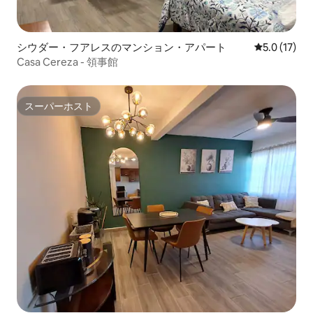
シウダー・フアレスのマンション・アパート
レビュー17
5.0 (17)
Casa Cereza - 領事館
スーパーホスト
スーパーホスト