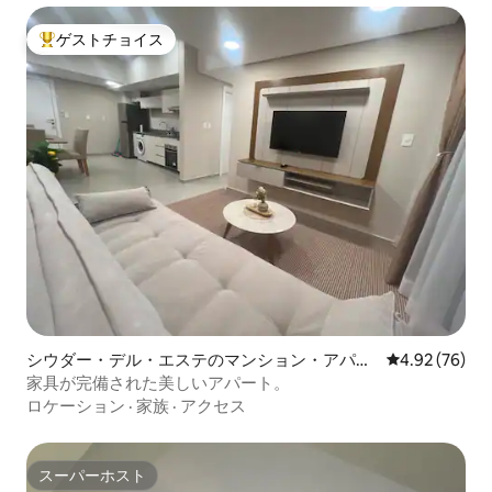
ゲストチョイス
大好評のゲストチョイスです。
シウダー・デル・エステのマンション・アパー
レビュー76件
4.92 (76)
ト
家具が完備された美しいアパート。
ロケーション
·
家族
·
アクセス
スーパーホスト
スーパーホスト