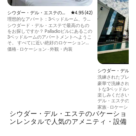
シウダー・デル・エステのマ
レビュー42件、5つ星中4.95
4.95 (42)
ンション・アパート
理想的なアパート：3ベッドルーム、ラグ
ジュアリー、ロケーション
シウダード・デル・エステで最高のもの
をお探しですか？ Palladioビルにあるこの
3ベッドルームのアパートメントへようこ
そ。 すべてに近い絶好のロケーション：
- Shopping Arenasまで1分 - マクドナルド
価格
·
ロケーション
·
外観・内装
まで2分 - ビギー エクスプレスとリネアル
イタイプ公園まで 3 分 - ラバンドリア・ジ
ョヘイまで5分 👖🧺 - シウダード・デル・
シウダー・デル・
エステの中心部から5分 当施設には専用駐
ション・アパート
洗練されたプレミア
車場と24時間体制のセキュリティがあり
レジデンシャルク
ます。
豪華で洗練された
トな3ベッドルー
楽しみください。
デル・エステの活
か**10分**の、
家族
·
ロケーショ
シウダー・デル・エステのバケーショ
適さ、スタイル、
されたこのスペー
ンレンタルで人気のアメニティ・設備
友人同士、出張の
用エリアを備えた
ズのプール。テニス