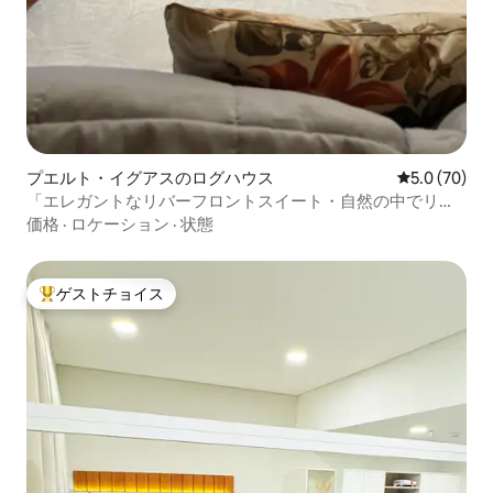
プエルト・イグアスのログハウス
レビュー70
5.0 (70)
「エレガントなリバーフロントスイート・自然の中でリラ
ックス」
価格
·
ロケーション
·
状態
ゲストチョイス
大好評のゲストチョイスです。