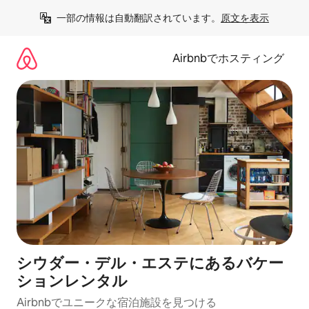
コ
一部の情報は自動翻訳されています。
原文を表示
ン
テ
ン
Airbnbでホスティング
ツ
に
ス
キ
ッ
プ
シウダー・デル・エステにあるバケー
ションレンタル
Airbnbでユニークな宿泊施設を見つける