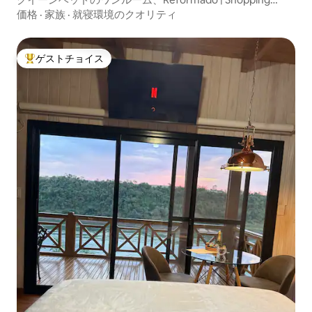
Chinaまで600m
価格
·
家族
·
就寝環境のクオリティ
ゲストチョイス
大好評のゲストチョイスです。