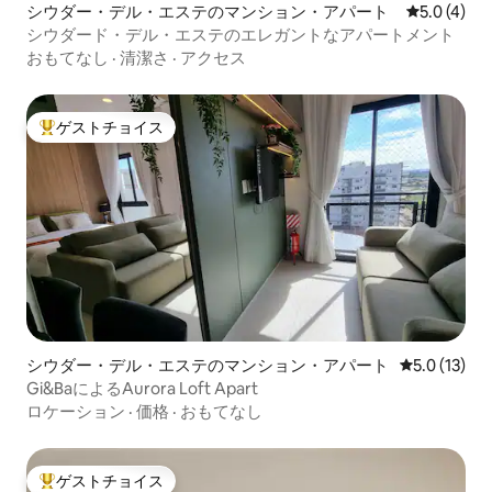
シウダー・デル・エステのマンション・アパート
レビュー4
5.0 (4)
シウダード・デル・エステのエレガントなアパートメント
おもてなし
·
清潔さ
·
アクセス
ゲストチョイス
大好評のゲストチョイスです。
シウダー・デル・エステのマンション・アパート
レビュー13
5.0 (13)
Gi&BaによるAurora Loft Apart
ロケーション
·
価格
·
おもてなし
ゲストチョイス
大好評のゲストチョイスです。