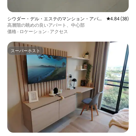
シウダー・デル・エステのマンション・アパー
レビュー38件
4.84 (38)
ト
高層階の眺めの良いアパート、中心部
価格
·
ロケーション
·
アクセス
スーパーホスト
スーパーホスト