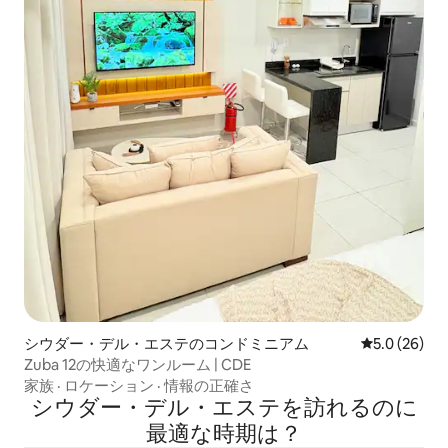
シウダー・デル・エステのコンドミニアム
レビュー26
5.0 (26)
Zuba 12の快適なワンルーム | CDE
家族
·
ロケーション
·
情報の正確さ
シウダー・デル・エステを訪⁠れ⁠るの⁠に
最⁠適⁠な時⁠期⁠は⁠？