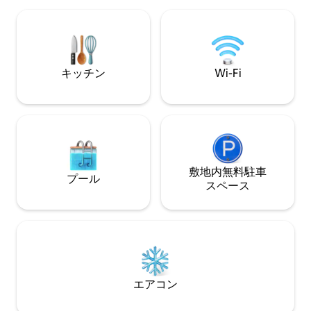
ニス🏀バスケットボ
ケーション、すべ
キッチン
Wi-Fi
敷地内無料駐⁠車
プール
ス⁠ペ⁠ー⁠ス
エアコン