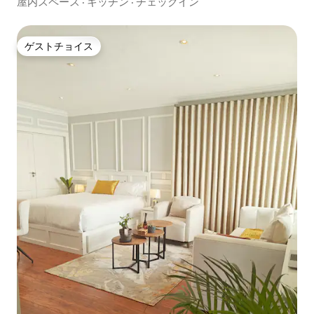
た宿泊先
屋内スペース
·
キッチン
·
チェックイン
ゲストチョイス
ゲストチョイス