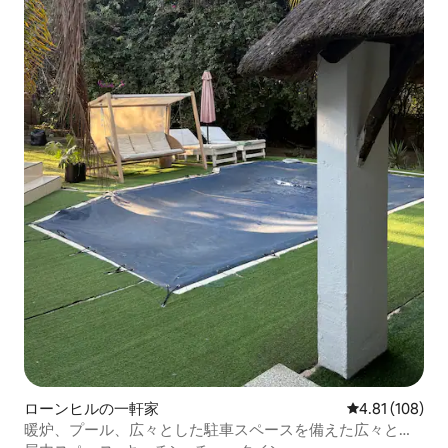
ローンヒルの一軒家
レビュー108件
4.81 (108)
暖炉、プール、広々とした駐車スペースを備えた広々とし