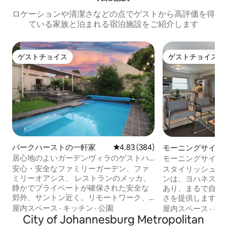
ロケーションや清潔さなどの点でゲストから高評価を得
ている家族と泊まれる宿泊施設をご紹介します
ゲストチョイス
ゲストチョイス
ゲストチョイス
ゲストチョイス
パークハーストの一軒家
レビュー384件、5つ星中4.83
4.83 (384)
モーニングサイド
ョン・アパート
居心地のよいガーデンヴィラのゲストハ
モーニングサイド
ウス、Parkhurst
安心・安全なファミリーガーデン、ファ
スタイリッシュで
ミリーオアシス、 レストランのメッカ、
ンは、ヨハネスブ
静かでプライベートが確保された安全な
あり、まるで自宅
郊外、サントン近く。リモートワーク、
さを提供します。 家具が完備された71㎡
エクササイズ、緑豊かな周辺環境、バー
の2ベッドルーム
屋内スペース
·
キッチン
·
公園
屋内スペース
·
キ
ドウォッチング 専用パティオと温水プー
City of Johannesburg Metropolitan
サイズベッドを備
ル。24時間年中無休の電力供給。 超高速
ムと、シャワーと