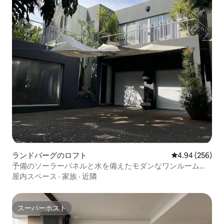
ランドバーグのロフト
レビュー256件
4.94 (256)
予備のソーラーパネルと水を備えたモダンなワンルームア
パートメント
屋内スペース
·
家族
·
近隣
スーパーホスト
スーパーホスト