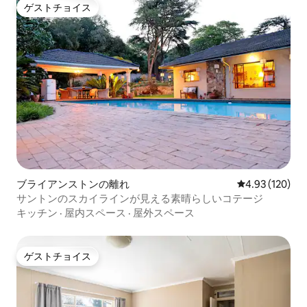
ゲストチョイス
ゲストチョイス
ブライアンストンの離れ
レビュー120件
4.93 (120)
サントンのスカイラインが見える素晴らしいコテージ
キッチン
·
屋内スペース
·
屋外スペース
ゲストチョイス
ゲストチョイス