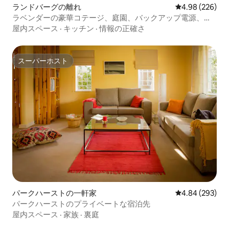
ランドバーグの離れ
レビュー226件
4.98 (226)
ラベンダーの豪華コテージ、庭園、バックアップ電源、
H20
屋内スペース
·
キッチン
·
情報の正確さ
スーパーホスト
スーパーホスト
パークハーストの一軒家
レビュー293件
4.84 (293)
パークハーストのプライベートな宿泊先
屋内スペース
·
家族
·
裏庭