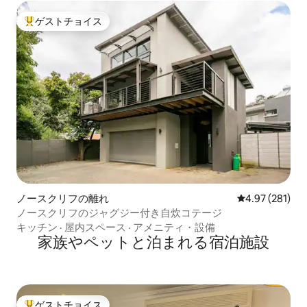
ゲストチョイス
大好評のゲストチョイスです。
ノースクリフの離れ
レビュー281件
4.97 (281)
ノースクリフのジャグジー付き自炊コテージ
キッチン
·
屋内スペース
·
アメニティ・設備
家族やペットと泊まれる宿泊施設
ゲストチョイス