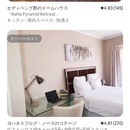
セディベング郡のドームハウス
レビュー145件
4.83 (145)
「RaHa Pyramid Retreat」
キッチン
·
屋内スペース
·
快適さ
スーパーホスト
スーパーホスト
ヨハネスブルグ・ノースのコテージ
レビュー270件
4.81 (270)
ゲストハウス@チャーチ5号•JHB北部•高級スタジオ