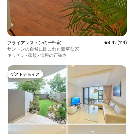
ブライアンストンの一軒家
レビュー119件
4.92 (119)
サントンの自然に囲まれた豪華な家
キッチン
·
家族
·
情報の正確さ
ゲストチョイス
ゲストチョイス