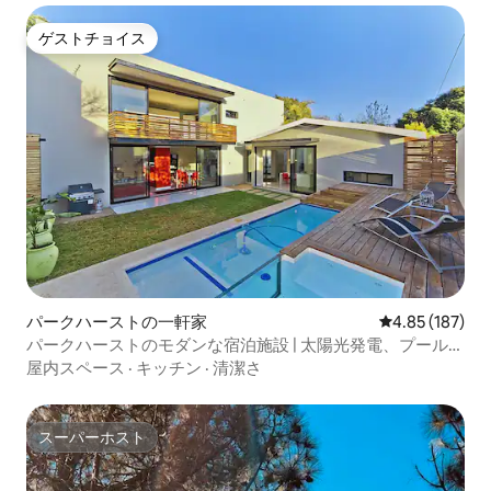
ゲストチョイス
ゲストチョイス
パークハーストの一軒家
レビュー187件
4.85 (187)
パークハーストのモダンな宿泊施設 | 太陽光発電、プール、
ジャグジー
屋内スペース
·
キッチン
·
清潔さ
スーパーホスト
スーパーホスト