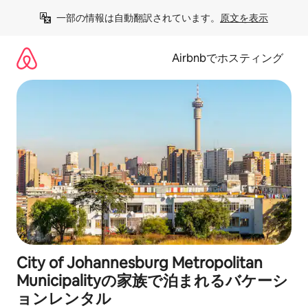
コ
一部の情報は自動翻訳されています。
原文を表示
ン
テ
ン
Airbnbでホスティング
ツ
に
ス
キ
ッ
プ
City of Johannesburg Metropolitan
Municipalityの家族で泊まれるバケーシ
ョンレンタル