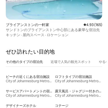
ブライアンストンの一軒家
レビュー165件
4.93 (165)
サンドトンのブライアンストン中心部にある豪華な宿泊先
キッチン
·
屋内スペース
·
ロケーション
ぜひ訪⁠れ⁠た⁠い目⁠的⁠地
その他のタ⁠イ⁠プ⁠の宿⁠泊⁠先
近場で人気の観光スポット
やる
ビーチの近くにある宿泊施設
ロフトタイプの宿泊施設
City of Johannesburg Metropolitan Municipality
City of Johannesburg Metropolitan Municipality
サービスアパートメントの宿泊施設
露天風呂・ジャグジー付きの宿泊施設
City of Johannesburg Metropolitan Municipality
City of Johannesburg Metropolitan Municipality
デザイナーズホテル
コテージ