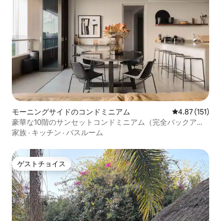
モーニングサイドのコンドミニアム
レビュー151
4.87 (151)
豪華な10階のサンセットコンドミニアム（完全バックアッ
プ電源）
家族
·
キッチン
·
バスルーム
ゲストチョイス
ゲストチョイス