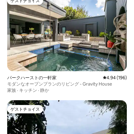
ゲストチョイス
ゲストチョイス
パークハーストの一軒家
レビュー196件
4.94 (196)
モダンなオープンプランのリビング - Gravity House
家族
·
キッチン
·
静か
ゲストチョイス
ゲストチョイス