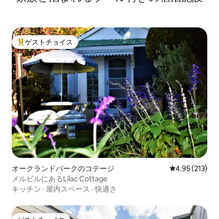
ゲストチョイス
大好評のゲストチョイスです。
オークランドパークのコテージ
レビュー213件
4.95 (213)
メルビルにあるLilac Cottage
キッチン
·
屋内スペース
·
快適さ