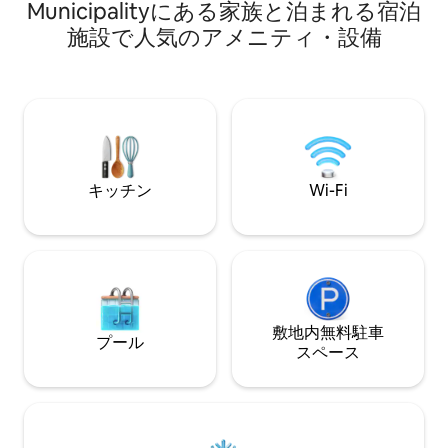
Municipalityにある家族と泊まれる宿泊
の無制限Wi-Fi ゲストは最大6名まで キン
バスルームがあります。 2つ目
施設で人気のアメニティ・設備
グサイズベッド1台 - 寝室1室、専用ジャグ
ダブルベッド1台
ジーバス付き クイーンベッド1台 - ベッド
ームにはバスタブがあり
2台 お子様用のシングルベッド2台（モバ
家電を備えた設備
イル1台、ラウンジに1台） ベビー用品完
ウンジ、ダイニン
備 - 新生児用ベビーベッド、ベビーバ
コニーがあります。Ne
ス、ハイチェアなど 寝室にエアコン
Showmax、Amazo
Netflix 武装対応🚓 敷地内にオーナーのコ
身のログイン）が
テージがあります。
レビ、専用ワーク
キッチン
Wi-Fi
敷地内無料駐⁠車
プール
ス⁠ペ⁠ー⁠ス