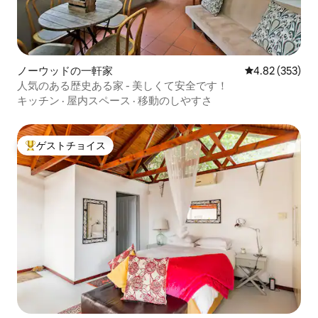
ノーウッドの一軒家
レビュー353件
4.82 (353)
人気のある歴史ある家 - 美しくて安全です！
キッチン
·
屋内スペース
·
移動のしやすさ
ゲストチョイス
大好評のゲストチョイスです。