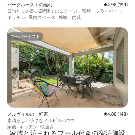
パークハーストの離れ
レビュー199件
4.98 (199)
日当たりの良い2階建てのコテージ、禁煙、プライベート
キッチン
·
屋内スペース
·
外観・内装
スーパーホスト
スーパーホスト
メルヴィルの一軒家
レビュー148件
4.88 (148)
素晴らしい小さなメルビルハウス
家族
·
キッチン
·
快適さ
家族と泊まれるプール付きの宿泊施設