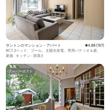
サントンのマンション・アパート
レビュー157件
4.88 (157)
BC7. 2ベッド、プール。太陽光発電。専用パティオ＆庭。
家族
·
キッチン
·
清潔さ
スーパーホスト
スーパーホスト