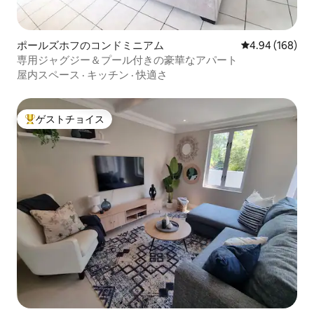
ポールズホフのコンドミニアム
レビュー168件
4.94 (168)
専用ジャグジー＆プール付きの豪華なアパート
屋内スペース
·
キッチン
·
快適さ
ゲストチョイス
大好評のゲストチョイスです。