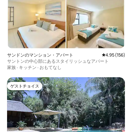
サンドンのマンション・アパート
レビュー156件
4.95 (156)
サントンの中心部にあるスタイリッシュなアパート
家族
·
キッチン
·
おもてなし
ゲストチョイス
ゲストチョイス