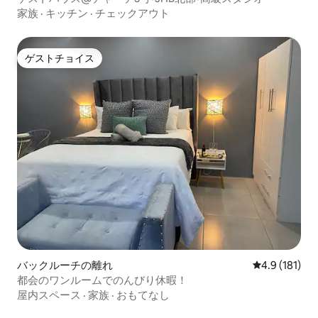
家族
·
キッチン
·
チェックアウト
ゲストチョイス
ゲストチョイス
バックルーチの離れ
レビュー181
4.9 (181)
都会のワンルームでのんびり休暇！
屋内スペース
·
家族
·
おもてなし