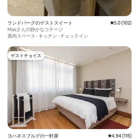
ランドバーグのゲストスイート
レビュー102
5.0 (102)
Maxさんの静かなコテージ
屋内スペース
·
キッチン
·
チェックイン
ゲストチョイス
ゲストチョイス
ヨハネスブルグの一軒家
レビュー115件
4.94 (115)