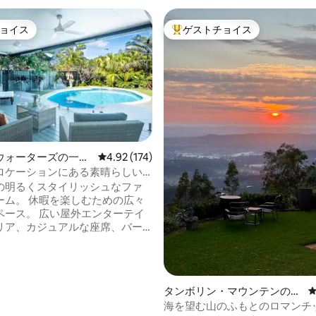
ョイス
ゲストチョイス
ョイス
大好評のゲストチョイスです。
4.98つ星の平均評価
ウォーターズの一軒
レビュー174件、5つ星中4.92つ星の平均評価
4.92 (174)
ロケーションにある素晴らしい4
泊先
の明るくスタイリッシュなファ
ーム。 休暇を楽しむための広々
ペース。 広い屋外エンターテイ
リア、カジュアルな座席、バー
、きらめくプールのそばのサン
ャー。 屋内外のフローが素晴ら
ールエリアに直接アクセスでき
ベッドルーム。 ビーチまで徒歩圏
タンボリン・マウンテンの離
的なエリアで、人気の観光地へ
れ
海を望む山のふもとのロマンチ
線上にあります。壮大なバーリ