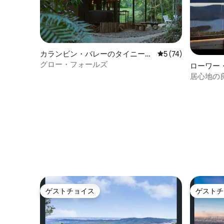
カランビン・バレーのタイニーハ
レビュー74件、5
5 (74)
ウス
グロー・フォールズ
ローワー
居心地の
ゲストチョイス
ゲストチ
ゲストチョイス
ゲストチ