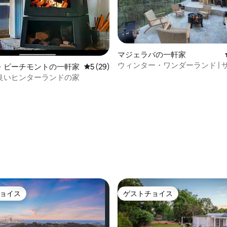
つ星中5つ星の平均評価
マジェラバの一軒家
ウィンター・ワンダーランド | 
・ビーチモントの一軒家
レビュー29件、5つ星中5つ星の平均評価
5 (29)
ャグジー・焚き火台・GC
良いヒンターランドの家
ョイス
ゲストチョイス
ョイス
ゲストチョイス