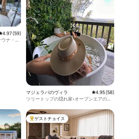
レビュー59件、5つ星中4.97つ星の平均評価
4.97 (59)
サウナ・ジ
マジェラバのヴィラ
レビュー58件、5つ星
4.95 (58)
ツリートップの隠れ家•オープンエアのお
風呂•内陸部の眺望
ゲストチョイス
大好評のゲストチョイスです。