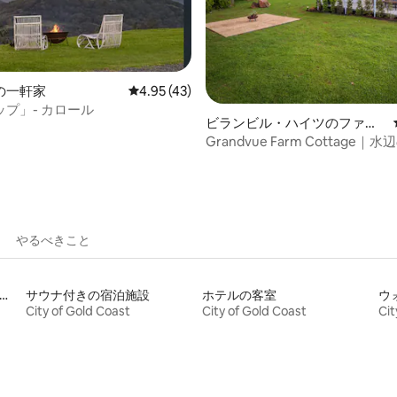
中4.9つ星の平均評価
の一軒家
レビュー43件、5つ星中4.95つ星の平均評価
4.95 (43)
プ」- カロール
ビランビル・ハイツのファー
ムステイ
Grandvue Farm Cottage
マ眺望
やるべきこと
子から移乗できるベッドがある宿泊施設
サウナ付きの宿泊施設
ホテルの客室
City of Gold Coast
City of Gold Coast
Cit