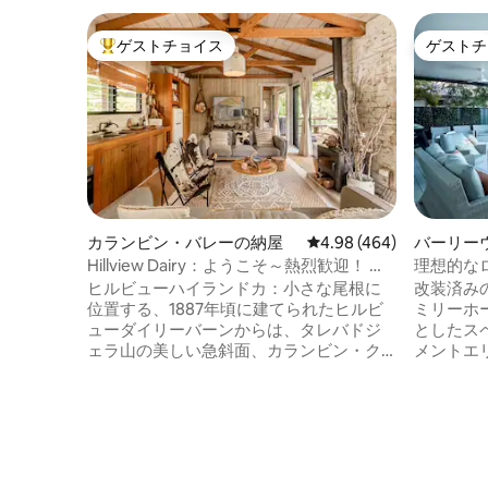
ゲストチョイス
ゲストチ
大好評のゲストチョイスです。
ゲストチ
カランビン・バレーの納屋
レビュー464件、5つ星中
4.98 (464)
バーリー
家
Hillview Dairy：ようこそ～熱烈歓迎！ ハ
理想的な
イランド牧場の牛たち
寝室の宿
ヒルビューハイランドカ：小さな尾根に
改装済み
位置する、1887年頃に建てられたヒルビ
ミリーホ
ューダイリーバーンからは、タレバドジ
としたス
ェラ山の美しい急斜面、カランビン・ク
メントエ
リーク、農業地帯の谷間の風景が一望で
ベキュー
きます。 🐮 毎日の牛の給餌と 🐴 午後4時
ラウンジ
の馬の給餌。 🐓 ニワトリ 🐶 農場の犬
しい。プ
🧑‍🌾 当農場の果樹園で新鮮な果物を採れ
る3つの
ます 短期宿泊事業許可番号：GCCC
内の魅力
PCA/2023/228 100年以上にわたり、Old
のバス路