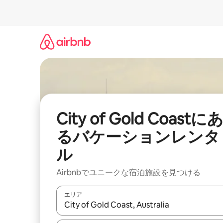
コ
ン
テ
ン
ツ
に
ス
キ
ッ
プ
City of Gold Coastに
るバケーションレンタ
ル
Airbnbでユニークな宿泊施設を見つける
エリア
検索結果が表示されたら、上下の矢印キーを使っ