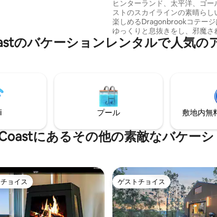
れ家
ヒンターランド、太平洋、ゴー
まで5分で、そこにはすべてが揃
ストのスカイラインの素晴らし
。 ベッド4台（2スイート） 3
楽しめるDragonbrookコテー
 プール Wi-Fi すべてのお部屋に
ゆっくりと息抜きをし、邪魔さ
裏通りの駐車場- 4台分。
old Coastのバケーションレンタルで人
緒に過ごすのに最適な隠れ家です。
音に浸り、野生のコアラ、パデ
ン、ウェッジテール・イーグル
ィクート、そして小川に生息す
ター・ドラゴンを探しましょう
面にあるガゼボの下で、星空と
とワイングラスをお楽しみくだ
ンボリンのワイナリー、ハイキ
i
プール
敷地内無料駐
イル、市場、息をのむような景
める展望台を訪れましょう。
 Gold Coastにあるその他の素敵なバケ
トチョイス
ゲストチョイス
ゲストチョイスです。
ゲストチョイス