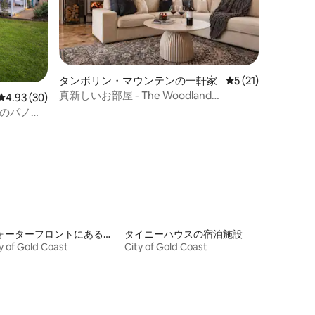
タンボリン・マウンテンの一軒家
レビュー21件、5
5 (21)
真新しいお部屋 - The Woodland
レビュー30件、5つ星中4.93つ星の平均評価
4.93 (30)
Residence
｜水辺のパノラ
ウォーターフロントにある宿泊施設
タイニーハウスの宿泊施設
y of Gold Coast
City of Gold Coast