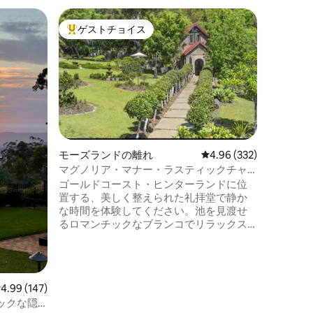
タンボリ
ゲストチョイス
スーパ
大好評のゲストチョイスです。
スーパ
グハウス
Hinter
ストラン
ゴールド
ニークな
歩圏内で
材で作ら
た18エー
ベッドル
ドと、独
えたバス
モーズランドの離れ
レビュー332件、5つ星
4.96 (332)
目のバス
マグノリア・マナー・ラスティックチャ
ンジ、書
ペル
ゴールドコースト・ヒンターランドに位
ッドリネ
置する、美しく整えられた礼拝堂で静か
ニング、
な時間を体験してください。池を見渡せ
熱帯雨林
るロマンチックなブランコでリラックス
行けます
し、美しい夕日を眺めましょう。焚き火
のそばでくつろいだり、クラウフットバ
スタブに浸かってリラックスしたりしま
しょう。中二階にはクイーンサイズのベ
レビュー147件、5つ星中4.99つ星の平均評価
4.99 (147)
ッドと引き出し式のシングルデイベッド
ックな隠
があり、2つ目の寝室には、キングサイズ