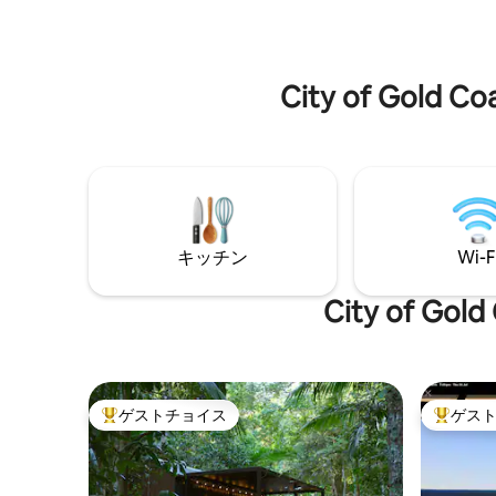
Dairy Balesは、壮大なゴールドコース
ーヘッズ
ト・ヒンターランドにある繁栄する酪農
っています
場の一部として存在してきました。周囲
バスルーム
は広大な農地に囲まれています。
エアコン 
City of G
キッチン
Wi-F
City of
ゲストチョイス
ゲス
大好評のゲストチョイスです。
大好評の