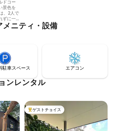
のベッドまたはシングルベッド2台など、
ルドコー
柔軟な寝具の配置が可能です。追加のロ
い景色を
ールアウェイベッドとポータコットがご
ジは、2人で
利用いただけます。
れずに一
気のアメニティ・設備
 森の
ィメロ
、バンデ
るウォー
。山の斜
のんびり
さい。タ
ングトレ
⁠車ス⁠ペ⁠ー⁠ス
エアコン
色が楽し
ーションレンタル
ゲストチョイス
大好評のゲストチョイスです。