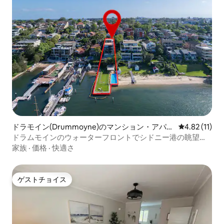
ドラモイン(Drummoyne)のマンション・アパー
レビュー11件
4.82 (11)
ト
ドラムモインのウォーターフロントでシドニー港の眺望を
楽しもう
家族
·
価格
·
快適さ
ゲストチョイス
ゲストチョイス