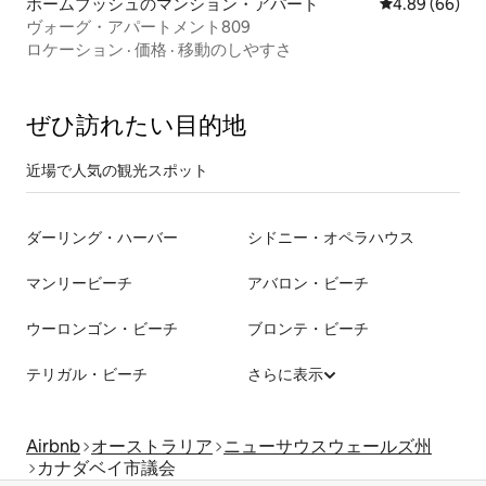
ホームブッシュのマンション・アパート
レビュー66件
4.89 (66)
ヴォーグ・アパートメント809
ロケーション
·
価格
·
移動のしやすさ
ぜひ訪⁠れ⁠た⁠い目⁠的⁠地
近場で人気の観光スポット
ダーリング・ハーバー
シドニー・オペラハウス
マンリービーチ
アバロン・ビーチ
ウーロンゴン・ビーチ
ブロンテ・ビーチ
テリガル・ビーチ
さらに表示
Airbnb
オーストラリア
ニューサウスウェールズ州
カナダベイ市議会