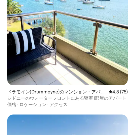
ドラモイン(Drummoyne)のマンション・アパー
レビュー75
4.8 (75)
ト
シドニーのウォーターフロントにある寝室1部屋のアパート
価格
·
ロケーション
·
アクセス