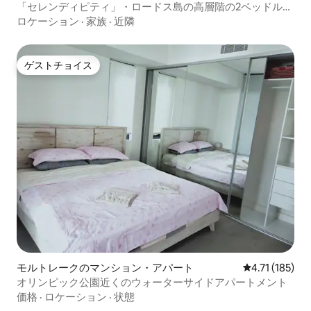
「セレンディピティ」・ロードス島の高層階の2ベッドルー
ムアパート
ロケーション
·
家族
·
近隣
ゲストチョイス
ゲストチョイス
モルトレークのマンション・アパート
レビュー185
4.71 (185)
オリンピック公園近くのウォーターサイドアパートメント
価格
·
ロケーション
·
状態