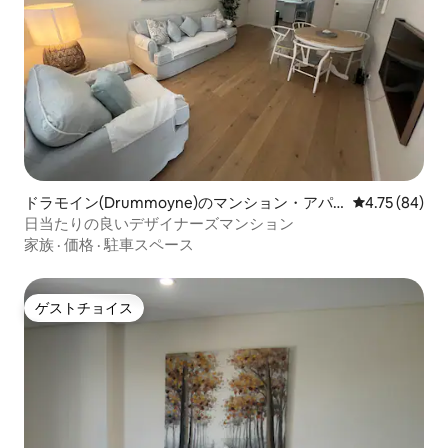
ドラモイン(Drummoyne)のマンション・アパ
レビュー84件
4.75 (84)
ート
日当たりの良いデザイナーズマンション
家族
·
価格
·
駐車スペース
ゲストチョイス
ゲストチョイス