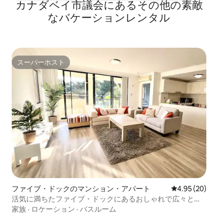
カナダベイ市議会にあるその他の素敵
なバケーションレンタル
スーパーホスト
スーパーホスト
ファイブ・ドックのマンション・アパート
レビュー20件
4.95 (20)
活気に満ちたファイブ・ドックにあるおしゃれで広々とし
たマンション・アパート
家族
·
ロケーション
·
バスルーム