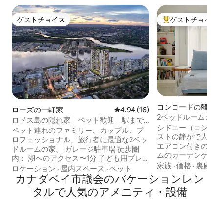
ゲストチョイス
ゲストチョイス
ゲストチョイス
大好評のゲストチ
コンコードの離れ
ローズの一軒家
レビュー16件、5つ星中4.94
4.94 (16)
2ベッドルームガ
ロドス島の隠れ家｜ペット歓迎｜駅まで
ンナーウェスト・
シドニー（コンコ
徒歩
ペット連れのファミリー、カップル、プ
ストの静かで人里
ロフェッショナル、旅行者に最適な2ベッ
エアコン付きの居
ドルームの家。 ガレージ駐車場 徒歩圏
ムのガーデンゲストハウ
内： 湖へのアクセス〜1分 子ども用プレ
広々とした宿泊施
家族
·
価格
·
裏庭
イグラウンドまで約5分 ココダトラック＆
ロケーション
·
屋内スペース
·
ペット
具が備わっています。 シドニーC
オフリースパークまで最大5分 鉄道駅まで
カナダベイ市議会のバケーションレン
10km。 シドニー・オリンピック公園まで
約10分 バス停まで1 ～2分 車で行ける距
タルで人気のアメニティ・設備
車で10分。 大き
離： ローズセントラルまで約5分 主要な
いるときは、安心
ショッピングセンターまで約10分 アコー
に、オリンピックパ
ルスタジアムまで約10分 DFOホームブッ