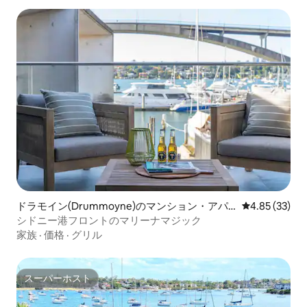
ドラモイン(Drummoyne)のマンション・アパ
レビュー33件
4.85 (33)
ート
シドニー港フロントのマリーナマジック
家族
·
価格
·
グリル
スーパーホスト
スーパーホスト