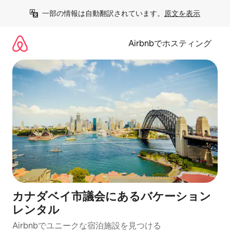
コ
一部の情報は自動翻訳されています。
原文を表示
ン
テ
ン
Airbnbでホスティング
ツ
に
ス
キ
ッ
プ
カナダベイ市議会にあるバケーション
レンタル
Airbnbでユニークな宿泊施設を見つける