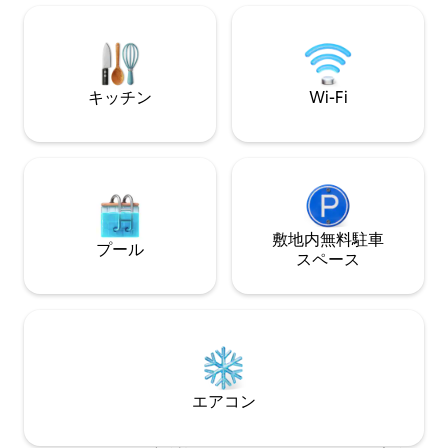
ご利用いただくこ
シュまで約10分 全室エアコン、設備の整
メジャーズベイ通
ったキッチン、1.5バスルーム、洗濯機、
ィールドの人気レ
乾燥機、食器洗い機、コーヒーマシンな
徒歩15分です。 
どがすべて備わっています
ります。
キッチン
Wi-Fi
敷地内無料駐⁠車
プール
ス⁠ペ⁠ー⁠ス
エアコン