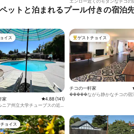
エンロー近くのモダンなチコの隠れ
ベッドルーム＋庭
ペットと泊まれるプール付きの宿泊
ョイス
ゲストチョイス
ョイス
大好評のゲストチョイスです。
チコの一軒家
�����ながら静かなチコの宿
中4.91つ星の平均評価
軒家
レビュー141件、5つ星中4.88つ星の平均評価
4.88 (141)
ルニア州立大学チューブスの近
、ビーチをテーマにしたプール
適な全ハードウッド
トチョイス
ゲストチョイスです。