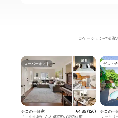
ロケーションや清潔
スーパーホスト
ゲストチ
スーパーホスト
ゲストチ
チコの一軒家
レビュー126件、5つ星
4.89 (126)
チコの一
チコ中心街にある4寝室の貸切住宅
ファミリ