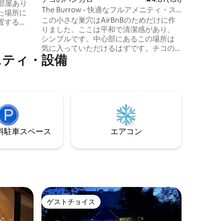
部屋あり
楽しめま
The Burrow - 快適なフルアメニティ・ス
た場所に
くさんあ
タジオ
この小さな巣穴はAirBnBのためだけに作
置する
のに最適
りました。ここは平和で清潔感があり、
、チコ州立
魅力的で
シンプルです。中心部にあるこの場所は
り便利で
気に入っていただけるはずです。チコの
ニティ・設備
素晴らしい場所まで徒歩15分で行けます。
在1回あた
旅のお供として、フルキッチンやバス、
支払いい
🛁強力な暖房とエアコンなど、欠かせな
単にお聞
いアメニティ・設備に焦点を当てまし
ができて
た！短期滞在にも長期滞在にも最適で、
。犬は2匹
素晴らしい洗濯機があります。 ドアのす
ありませ
ぐ外にある専用駐車スペースと専用パテ
ィオをお楽しみください。 何かお困りで
⁠車ス⁠ペ⁠ー⁠ス
エアコン
すか？私たちは1ブロック先に住んでいま
す 👍🏼
ゲストチョイス
ゲストチョイス