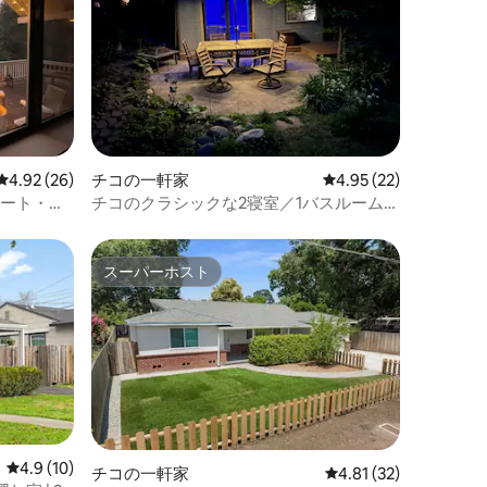
レビュー26件、5つ星中4.92つ星の平均評価
4.92 (26)
チコの一軒家
レビュー22件、5つ星
4.95 (22)
ュート・ク
チコのクラシックな2寝室／1バスルームの
一軒家 - ダウンタウンからすぐ！
スーパーホスト
スーパーホスト
レビュー10件、5つ星中4.9つ星の平均評価
4.9 (10)
チコの一軒家
レビュー32件、5つ星
4.81 (32)