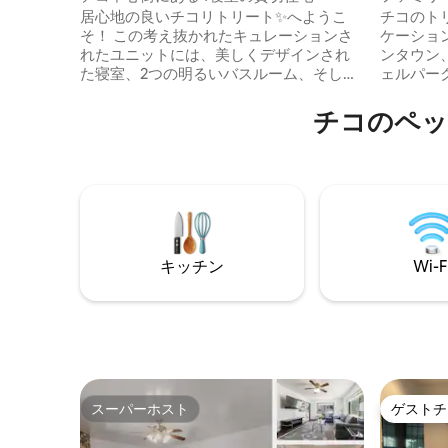
ッケー・
居心地の良いチコリトリート✨へようこ
チコのトリ
そ！ この考え抜かれたキュレーションさ
ケーション、
れたユニットには、美しくデザインされ
ンタウン
た寝室、2つの明るいバスルーム、そして
ェルパー
全体的に温かく居心地の良いディテール
レスで安
が備わっています。 大家族やグループに
ールの日
チコのペッ
最適で、リラックスしたり、つながった
ん） 卒業祝いや家族連れに最適です！寝
り、リフレッシュしたりするのに十分な
室3室、
スペースがあります。 新鮮なコーヒーを
このバケ
飲んだり、贅沢な寝具を楽しんだり、高
適してい
速Wi - Fiでストリーミングを楽しんだりし
並ぶ必要はありま
て、朝をスタートしましょう。 ダウンタ
のスマー
ウンからわずか数分のところにあるこの
Netflix
宿泊先は、快適さと利便性を融合させ、
をストリ
キッチン
Wi-F
真に思い出に残る滞在を提供していま
す。
スーパーホスト
ゲストチ
スーパーホスト
ゲストチ