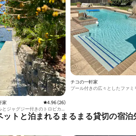
4.65つ星の平均評価
チコの一軒家
プール付きの広々としたファミ
の宿泊先
軒家
レビュー26件、5つ星中4.96つ星の平均評価
4.96 (26)
ルとジャグジー付きのトロピカ
ペットと泊まれるまるまる貸切の宿泊
ス