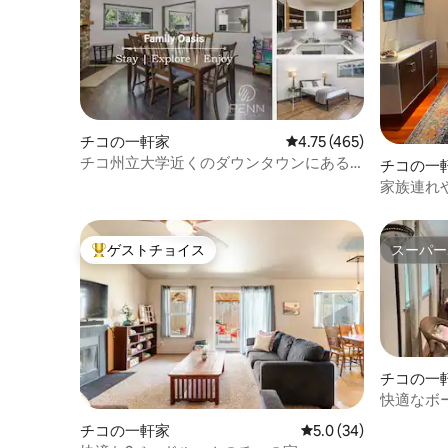
チコの一軒家
レビュー465件、5つ星
4.75 (465)
チコ州立大学近くのダウンタウンにある
チコの一
夢のような家、専用庭付き
家族連れ
ンタウン
ゲストチョイス
スーパー
大好評のゲストチョイスです。
スーパー
チコの一
快適なボ
チコの一軒家
レビュー34件、5つ星
5.0 (34)