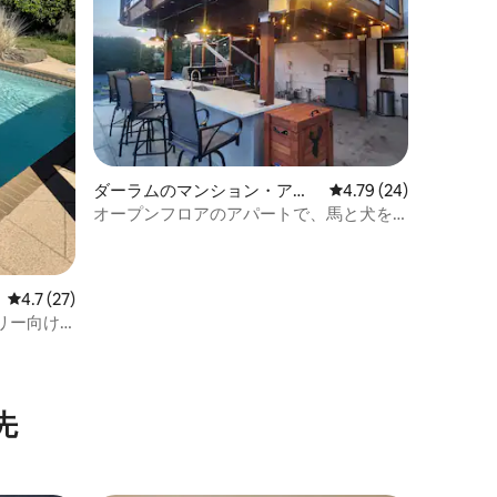
ダーラムのマンション・アパ
レビュー24件、5つ星
4.79 (24)
ート
オープンフロアのアパートで、馬と犬を
連れてきてください
レビュー27件、5つ星中4.7つ星の平均評価
4.7 (27)
リー向け
先