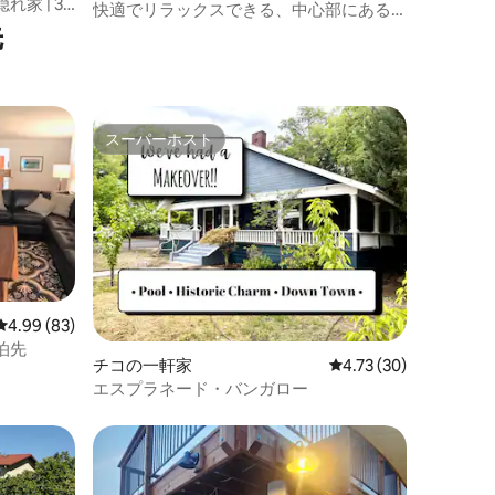
家 | 3
快適でリラックスできる、中心部にある4
先
寝室/2バスルームの宿泊先
スーパーホスト
スーパーホスト
レビュー83件、5つ星中4.99つ星の平均評価
4.99 (83)
泊先
チコの一軒家
レビュー30件、5つ星
4.73 (30)
エスプラネード・バンガロー