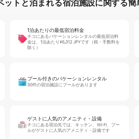
ッ⁠ト⁠と泊⁠ま⁠れ⁠る宿⁠泊⁠施⁠設⁠に関⁠す⁠る簡⁠
1泊あたりの最⁠低⁠宿⁠泊⁠料⁠金
チコにあるバケーションレンタルの最低宿泊料
金は、1泊あたり¥6,312 JPYです（税・手数料を
除く）
プール付きのバ⁠ケ⁠ー⁠シ⁠ョ⁠ンレ⁠ン⁠タ⁠ル
30件の宿泊施設にプールがあります
ゲストに人⁠気⁠のア⁠メ⁠ニ⁠テ⁠ィ・設⁠備
チコにある宿泊先では、キッチン、Wi-Fi、プー
ルがゲストに人気のアメニティ・設備です