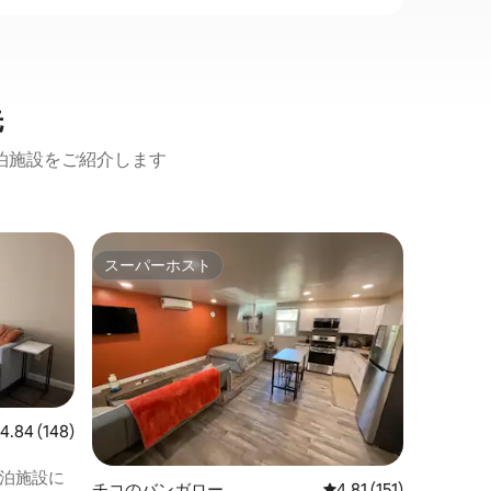
先
泊施設をご紹介します
チコの一
スーパーホスト
ゲスト
スーパーホスト
ゲスト
マンショ
チコのダ
ッドウェ
級住宅街
建てられ
の邸宅で
にアップ
家の魅力
レビュー148件、5つ星中4.84つ星の平均評価
4.84 (148)
います。
は、デュ
宿泊施設に
チコのバンガロー
レビュー151件、5つ星
4.81 (151)
わってお