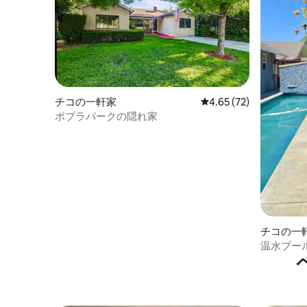
チコの一軒家
レビュー72件、5つ星中
4.65 (72)
ポプラパークの隠れ家
チコの一
温水プー
ルオアシ