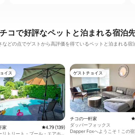
チコで好評なペットと泊まれる宿泊
さなどの点でゲストから高評価を得ているペットと泊まれる宿
ョイス
ゲストチョイス
ョイス
ゲストチョイス
チコの一軒家
ダッパーフォックス
中4.89つ星の平均評価
軒家
レビュー139件、5つ星中4.79つ星の平均評価
4.79 (139)
Dapper Foxへようこそ！この
ーリトリート・プール・エアホ