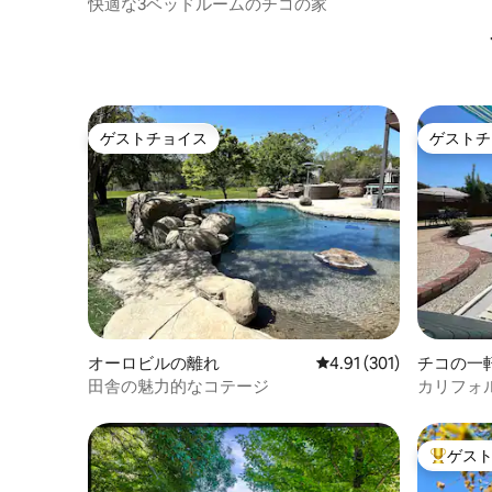
快適な3ベッドルームのチコの家
ゲストチョイス
ゲストチ
ゲストチョイス
ゲストチ
オーロビルの離れ
レビュー301件、5つ星
4.91 (301)
チコの一
田舎の魅力的なコテージ
カリフォ
くにある
付きの快
ゲス
大好評の