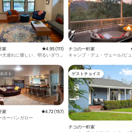
中4.75つ星の平均評価
軒家
レビュー111件、5つ星中4.95つ星の平均評価
4.95 (111)
チコの一軒家
や犬連れに優しい、明るいダウ
キャンプ・デュ・ヴェール/ビ
のバンガロー
リーク・キャニオン
ホスト
ゲストチョイス
ホスト
ゲストチョイス
軒家
レビュー157件、5つ星中4.72つ星の平均評価
4.72 (157)
ーホーバンガロー
中5.0つ星の平均評価
チコの一軒家