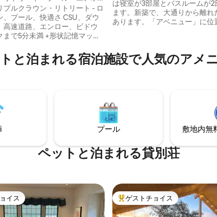
は寝室が3部屋とバスルームが2
キングスイート
プルクラウン・リトリート - ロ
ます。新築で、大通りから離れ
プール、快適さ CSU、ダウ
あります。「アベニュー」に位
、高速道路、エンロー、ビドウ
Dapper Foxは、エンロー病院
クまで5分未満 +形状記憶マット
大学、ダウンタウンの近くにあ
心してお休みください +毎日がプ
す。 ここは犬同伴OKの宿泊施設です（ペ
（プールは温水ではありませ
トと泊まれる宿泊施設で人気のアメ
ットも人です）。ご予約後、滞
り75ドルの清掃料金が追加でお
フルバスルーム3つの広々とした
ただきます。ペットについて簡
ーションホームは、家族連れに
かせください。トイレのしつけ
ます。もう二度とバスルームで
いて、お行儀よくお願いします
せん。 当宿泊施設の3台
までです。フェンス付きの庭は
トテレビのいずれかで、
ん。
、Disneyチャンネル、ESPN、Hulu
ーミングできます。
i
プール
敷地内無料駐
ペットと泊まれる貸別荘
ョイス
ゲストチョイス
ョイス
大好評のゲストチョイスです。