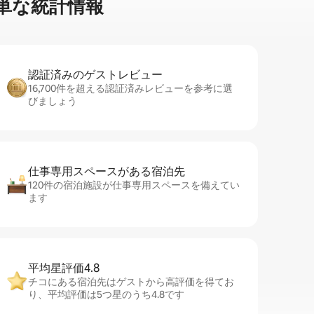
単⁠な統⁠計⁠情⁠報
認証済みのゲ⁠ス⁠ト⁠レ⁠ビ⁠ュ⁠ー
16,700件を超える認証済みレビューを参考に選
びましょう
仕事専用ス⁠ペ⁠ー⁠スがあ⁠る宿⁠泊⁠先
120件の宿泊施設が仕事専用スペースを備えてい
ます
平均星評価4.8
チコにある宿泊先はゲストから高評価を得てお
り、平均評価は5つ星のうち4.8です