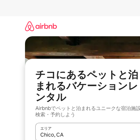
コ
ン
テ
ン
ツ
に
ス
キ
ッ
プ
チコにあるペットと泊
まれるバケーションレ
ンタル
Airbnbでペットと泊まれるユニークな宿泊施
検索・予約しよう
エリア
検索結果が表示されたら、上下の矢印キーを使っ