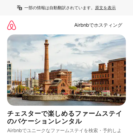
コ
一部の情報は自動翻訳されています。
原文を表示
ン
テ
ン
Airbnbでホスティング
ツ
に
ス
キ
ッ
プ
チェスターで楽しめるファームステイ
のバケーションレンタル
Airbnbでユニークなファームステイを検索・予約しよ