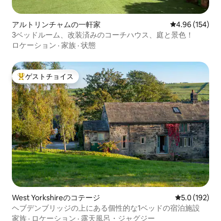
アルトリンチャムの一軒家
レビュー154件
4.96 (154)
3ベッドルーム、改装済みのコーチハウス、庭と景色！
ロケーション
·
家族
·
状態
ゲストチョイス
大好評のゲストチョイスです。
West Yorkshireのコテージ
レビュー192
5.0 (192)
ヘブデンブリッジの上にある個性的な1ベッドの宿泊施設
家族
·
ロケーション
·
露天風呂・ジャグジー