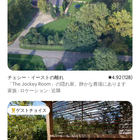
チェシー・イーストの離れ
レビュー128件
4.92 (128)
「The Jockey Room」の隠れ家。静かな農場にあります
家族
·
ロケーション
·
近隣
ゲストチョイス
大好評のゲストチョイスです。