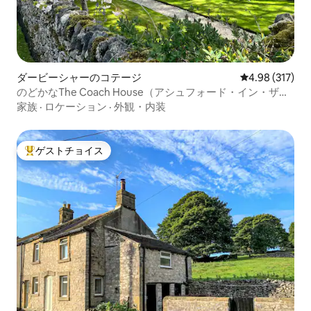
ダービーシャーのコテージ
レビュー317件
4.98 (317)
のどかなThe Coach House（アシュフォード・イン・ザ・
ウォーター）
家族
·
ロケーション
·
外観・内装
ゲストチョイス
大好評のゲストチョイスです。