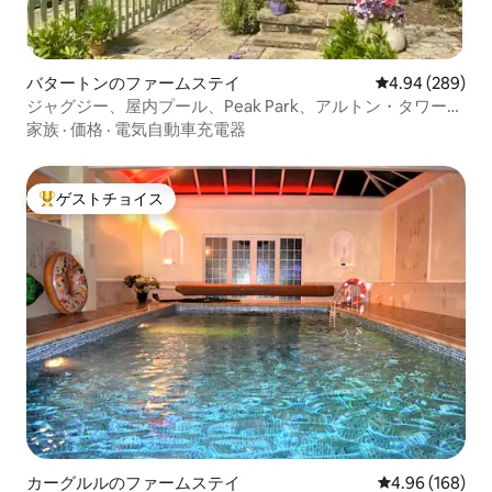
バタートンのファームステイ
レビュー289件
4.94 (289)
ジャグジー、屋内プール、Peak Park、アルトン・タワーズ
まで15分
家族
·
価格
·
電気自動車充電器
ゲストチョイス
大好評のゲストチョイスです。
カーグルルのファームステイ
レビュー168件
4.96 (168)