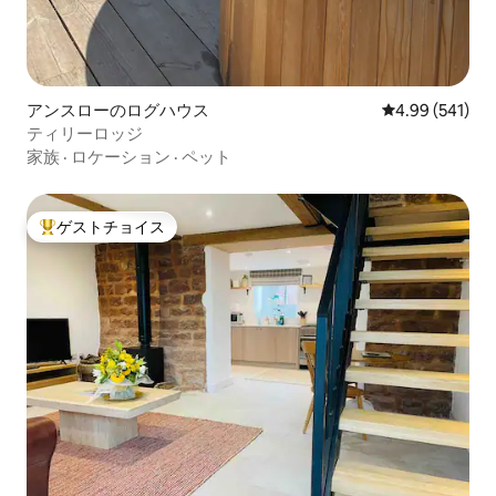
アンスローのログハウス
レビュー541件
4.99 (541)
ティリーロッジ
家族
·
ロケーション
·
ペット
ゲストチョイス
大好評のゲストチョイスです。