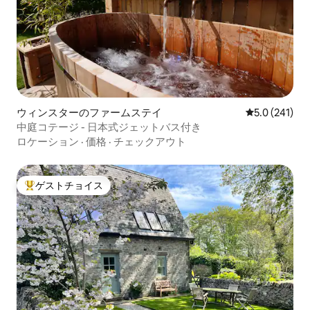
ウィンスターのファームステイ
レビュー241
5.0 (241)
中庭コテージ - 日本式ジェットバス付き
ロケーション
·
価格
·
チェックアウト
ゲストチョイス
大好評のゲストチョイスです。