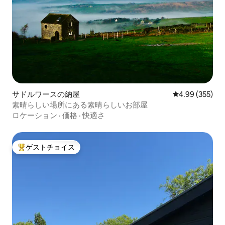
サドルワースの納屋
レビュー355件
4.99 (355)
素晴らしい場所にある素晴らしいお部屋
ロケーション
·
価格
·
快適さ
ゲストチョイス
大好評のゲストチョイスです。