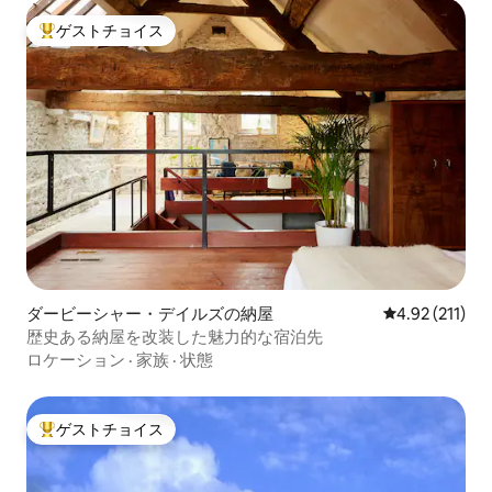
ゲストチョイス
大好評のゲストチョイスです。
ダービーシャー・デイルズの納屋
レビュー211
4.92 (211)
歴史ある納屋を改装した魅力的な宿泊先
ロケーション
·
家族
·
状態
ゲストチョイス
大好評のゲストチョイスです。