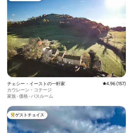
チェシー・イーストの一軒家
レビュー157件
4.96 (157)
カウレーン・コテージ
家族
·
価格
·
バスルーム
ゲストチョイス
大好評のゲストチョイスです。