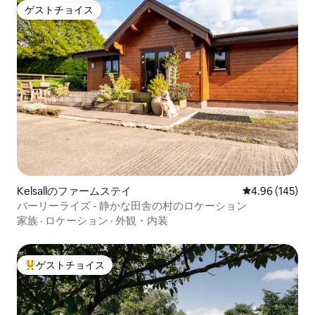
ゲストチョイス
ゲストチョイス
Kelsallのファームステイ
レビュー145件
4.96 (145)
バーリーライズ - 静かな田舎の村のロケーション
家族
·
ロケーション
·
外観・内装
ゲストチョイス
大好評のゲストチョイスです。