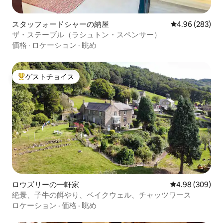
スタッフォードシャーの納屋
レビュー283件
4.96 (283)
ザ・ステーブル（ラシュトン・スペンサー）
価格
·
ロケーション
·
眺め
ゲストチョイス
大好評のゲストチョイスです。
ロウズリーの一軒家
レビュー309件
4.98 (309)
絶景、子牛の餌やり、ベイクウェル、チャッツワース
ロケーション
·
価格
·
眺め