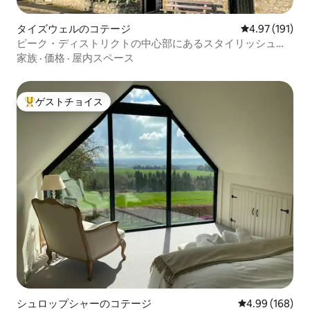
タイズウェルのコテージ
レビュー191件
4.97 (191)
ピーク・ディストリクトの中心部にあるスタイリッシュな
隠れ家
家族
·
価格
·
屋内スペース
ゲストチョイス
大好評のゲストチョイスです。
シュロップシャーのコテージ
レビュー168件
4.99 (168)