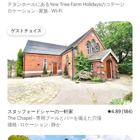
テタンホールにあるYew Tree Farm Holidaysのコテージ
ロケーション
·
家族
·
Wi-Fi
ゲストチョイス
ゲストチョイス
スタッフォードシャーの一軒家
レビュー184件
4.89 (184)
The Chapel - 専用プールとバーを備えた穴場
価格
·
ロケーション
·
静か