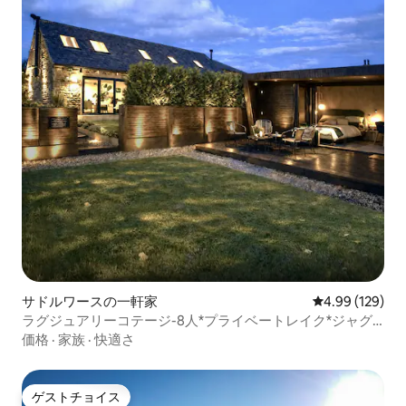
サドルワースの一軒家
レビュー129件
4.99 (129)
ラグジュアリーコテージ-8人*プライベートレイク*ジャグ
ジー*動物
価格
·
家族
·
快適さ
ゲストチョイス
ゲストチョイス