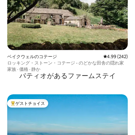
ベイクウェルのコテージ
レビュー242件
4.99 (242)
ロッキング・ストーン・コテージ - のどかな田舎の隠れ家
家族
·
価格
·
静か
パティオがあるファームステイ
ゲストチョイス
大好評のゲストチョイスです。