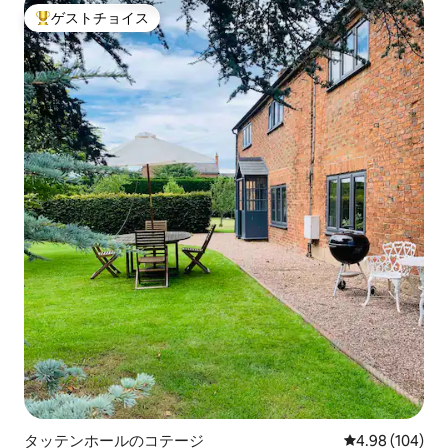
ゲストチョイス
大好評のゲストチョイスです。
タッテンホールのコテージ
レビュー104件
4.98 (104)