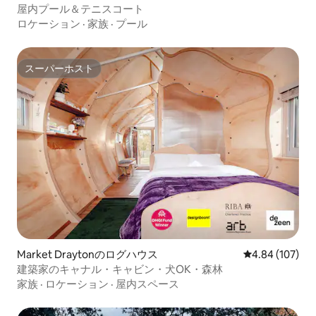
屋内プール＆テニスコート
ロケーション
·
家族
·
プール
スーパーホスト
スーパーホスト
Market Draytonのログハウス
レビュー107件
4.84 (107)
建築家のキャナル・キャビン・犬OK・森林
家族
·
ロケーション
·
屋内スペース