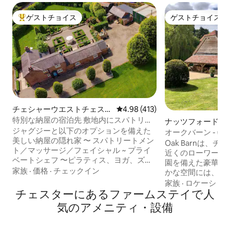
ゲストチョイス
ゲストチョイス
大好評のゲストチョイスです。
ゲストチョイス
チェシャーウエストチェスタ
レビュー413件、5つ星中4.98
4.98 (413)
ーの納屋
特別な納屋の宿泊先 敷地内にスパトリー
ナッツフォードの
トメントとシェフサービスあり
ジャグジーと以下のオプションを備えた
オークバーン - 
美しい納屋の隠れ家 〜 スパトリートメン
屋を改装
Oak Barnは、
ト／マッサージ／フェイシャル ~ プライ
近くのローワーピ
ベートシェフ 〜ピラティス、ヨガ、ズン
園を備えた豪華な
バ 歴史的なオールトン・スミシーの敷地
家族
·
価格
·
チェックイン
かな空間には、シ
内にあり、カップル、ご家族、グループ
整ったキッチンを
家族
·
ロケーショ
におすすめです。美しいチェシャの田舎
チェスターにあるファームステイで人
ムがあり、カップ
にあるオールトン・パーク・レースコー
すことができます。 徒歩圏内には2つ
気のアメニティ・設備
スに近い場所にあります。近くには美し
ブと品揃えの良い
い森林散策コースや田舎のパブがありま
的なナッツフォー
す。 改装された納屋は、スミシーから奥