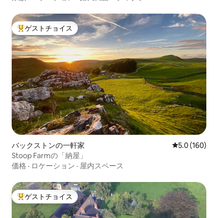
ゲストチョイス
大好評のゲストチョイスです。
バックストンの一軒家
レビュー160
5.0 (160)
Stoop Farmの「納屋」
価格
·
ロケーション
·
屋内スペース
ゲストチョイス
大好評のゲストチョイスです。