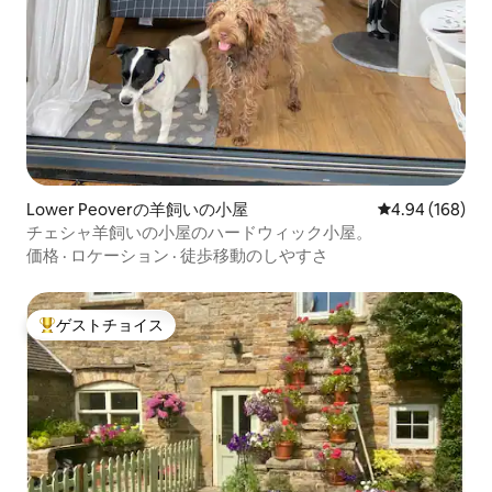
Lower Peoverの羊飼いの小屋
レビュー168件
4.94 (168)
チェシャ羊飼いの小屋のハードウィック小屋。
価格
·
ロケーション
·
徒歩移動のしやすさ
ゲストチョイス
大好評のゲストチョイスです。