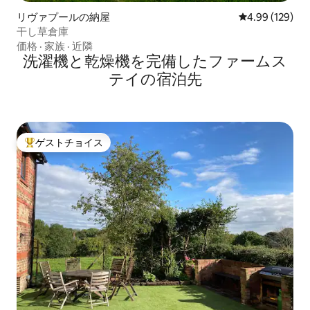
リヴァプールの納屋
レビュー129件
4.99 (129)
干し草倉庫
価格
·
家族
·
近隣
洗濯機と乾燥機を完備したファームス
テイの宿泊先
ゲストチョイス
大好評のゲストチョイスです。