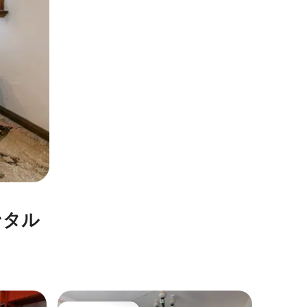
ンタル
キーウの