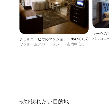
キーウの
ト
バルコニ
チェルニーヒウのマンショ
レビュー52件、5つ星中
4.98 (52)
Borysa Hr
ン・アパート
ワンルームアパートメント（市内中心
部）
ぜひ訪⁠れ⁠た⁠い目⁠的⁠地