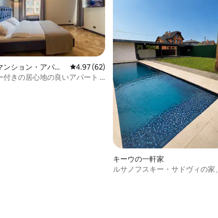
マンション・アパー
レビュー62件、5つ星中4.97つ星の平均評価
4.97 (62)
ー付きの居心地の良いアパート -
4.98つ星の平均評価
inchenka 4 (id 291)
キーウの一軒家
ルサノフスキー・サドヴィの家
ドルまで10分です