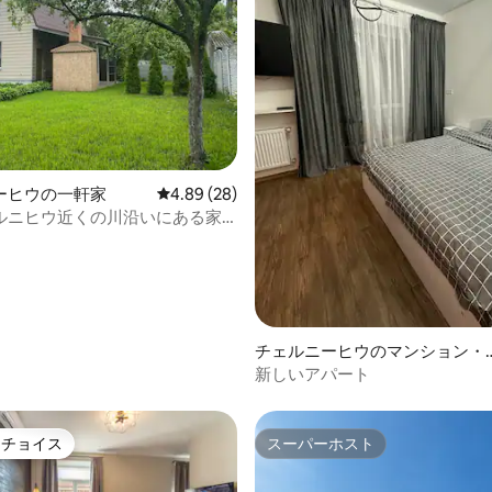
つ星中5つ星の平均評価
ーヒウの一軒家
レビュー28件、5つ星中4.89つ星の平均評価
4.89 (28)
ルニヒウ近くの川沿いにある家
コテージ
チェルニーヒウのマンション・
パート
新しいアパート
トチョイス
スーパーホスト
ゲストチョイスです。
スーパーホスト