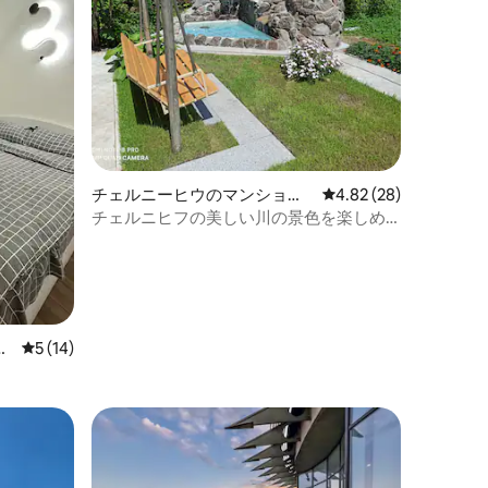
チェルニーヒウのマンショ
レビュー28件、5つ星
4.82 (28)
ン・アパート
チェルニヒフの美しい川の景色を楽しめ
る一軒家
ア
レビュー14件、5つ星中5つ星の平均評価
5 (14)