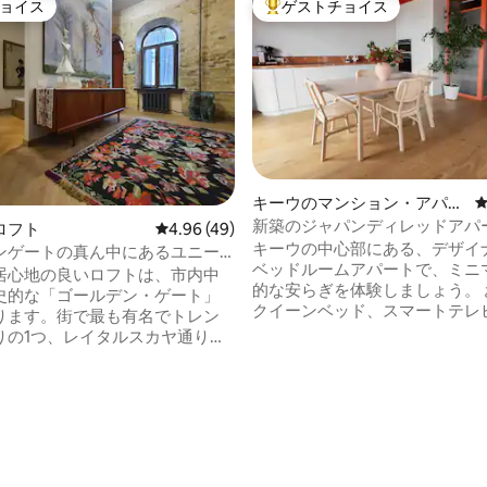
ョイス
ゲストチョイス
ョイス
大好評のゲストチョイスです。
キーウのマンション・アパー
ト
新築のジャパンディレッドアパ
ロフト
レビュー49件、5つ星中4.96つ星の平均評価
4.96 (49)
ト
キーウの中心部にある、デザイ
ンゲートの真ん中にあるユニー
ベッドルームアパートで、ミニ
ロフト
居心地の良いロフトは、市内中
的な安らぎを体験しましょう。 お部屋：
史的な「ゴールデン・ゲート」
クイーンベッド、スマートテレ
ります。街で最も有名でトレン
コン、高速Wi-Fi。 キッチン：コーヒー／
りの1つ、レイタルスカヤ通りに
紅茶完備。 立地：ウニベルシテート地下
。通りに面した日当たりの良い
鉄駅とシェフチェンコ公園の近
ー。建築の記念碑。 スタイリッ
新築の建物。静かでありながら
ザインには、ウクライナの民芸
カフェから数歩の距離にあります。
要素が含まれており、インテリ
長：専用バルコニー、街の眺望
与えています。 壁の高さは
セルフチェックイン。 ✨ 清潔
南側に大きなアーチ型の窓があ
つ星中5つ星の平均評価
地も抜群です。今すぐ、ユニー
かで自由な気分を味わえます。