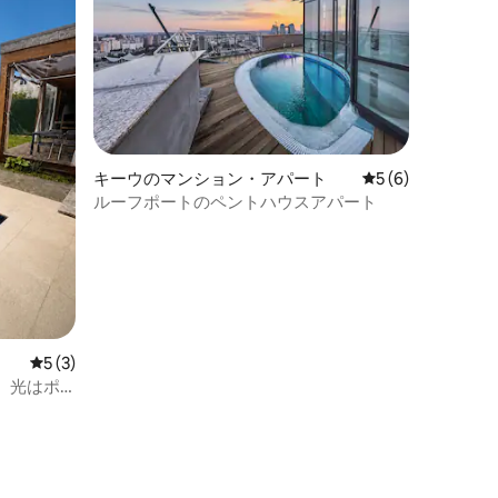
キーウのマンション・アパート
レビュー6件、5
5 (6)
ルーフポートのペントハウスアパート
レビュー3件、5つ星中5つ星の平均評価
5 (3)
、光はポ