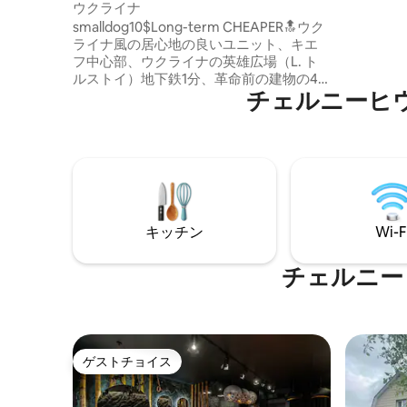
ウクライナ
モダンな
smalldog10$Long-term CHEAPER🔝ウク
すべて揃
ライナ風の居心地の良いユニット、キエ
は素敵な
フ中心部、ウクライナの英雄広場（L. ト
ルストイ）地下鉄1分、革命前の建物の4
チェルニーヒ
階、H 4m 飲料水（浸透）、アパートの排
気換気、エアコン、光ファイバーWiFi、ボ
イラー、IHクッキングヒーター、レンジ
フード、食器、ミニ冷蔵庫、食器、洗濯
乾燥機、リネン、衛生シャワー、整形外
科用マットレス 地下鉄ウクライナ英雄広
場（L. Tolstoy ）近くのTCGulliver、
Khreshchatyk、Arena City、レストラ
キッチン
Wi-F
ン、植物園
チェルニー
ゲストチョイス
ゲストチョイス