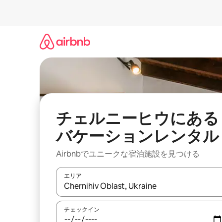
コ
ン
テ
ン
ツ
に
ス
キ
ッ
プ
チェルニーヒウにある
バケーションレンタル
Airbnbでユニークな宿泊施設を見つける
エリア
検索結果が表示されたら、上下の矢印キーを使っ
チェックイン