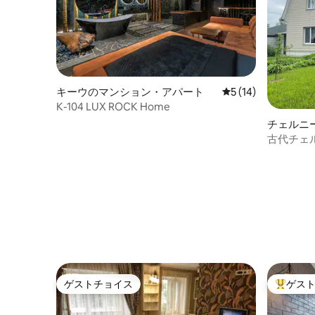
キーウのマンション・アパート
レビュー14件、5
5 (14)
К-104 LUX ROCK Home
チェルニ
古代チェ
族経営の
ゲストチョイス
ゲス
ゲストチョイス
大好評の