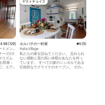
ゲストチョイス
ゲスト
ゲストチョイス
ゲスト
パノラマ
シス、オ
17階か
心地の良い
は、絵の
ニエプル
な住宅複
す。ここ
リング、
ます。ビ
レビュー129件、5つ星中4.98つ星の平均評価
4.98 (129)
ホルバチの一軒家
レビュー9件、5
5 (9)
ットがあ
ートメン
Hata.Village
ェ、レス
ナーズの1
私たちの家を訪ねてください。 忘れられ
す。ここ
マリズム
ない感動と質の高い休暇があなたを待っ
豊かで手
ています。 すべての家のシンボルである
す。
ビ、エア
伝統的なウクライナのオーブン。 その大
きさに驚く百年樹のオーク。 森は、その
美味しい食べ物を惜しみなく提供しま
くにある
す。 敷地内には、焚き火で料理をするた
、人気の
めのエリア、休憩所、夏のシャワーを備
 特
えたガゼボがあります。 家にはキッチ
、簡単な
ン、バスルーム、リビングルーム、そし
で静か、立
て4人を快適に収容できる寝室がありま
クなジャ
す。 場所：ホルバチ村はコゼレツ市の近