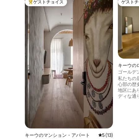
ゲストチョイス
ゲストチ
大好評のゲストチョイスです。
ゲストチ
キーウの
ゴールデ
クなG 8
私たちの
心部の歴
地区にあ
ディな通
あります
バルコニ
シュなデ
品の装飾
アに温かみを
4mで、
キーウのマンション・アパート
レビュー13件、5
5 (13)
り、軽や