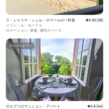
ラ・シャリテ・シュル・ロワールの一軒家
レビュー38件
4.95 (38)
メゾン・ル・セードル
ロケーション
·
家族
·
屋内スペース
スーパーホスト
スーパーホスト
サルブリのマンション・アパート
レビュー64
4.8 (64)