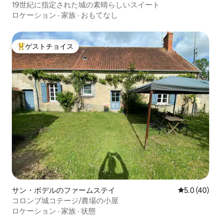
19世紀に指定された城の素晴らしいスイート
ロケーション
·
家族
·
おもてなし
ゲストチョイス
大好評のゲストチョイスです。
サン・ボデルのファームステイ
レビュー40
5.0 (40)
コロンブ城コテージ/農場の小屋
ロケーション
·
家族
·
状態