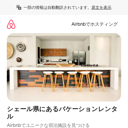
コ
一部の情報は自動翻訳されています。
原文を表示
ン
テ
ン
Airbnbでホスティング
ツ
に
ス
キ
ッ
プ
シェール県にあるバケーションレンタ
ル
Airbnbでユニークな宿泊施設を見つける