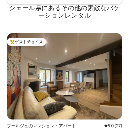
シェール県にあるその他の素敵なバケ
ーションレンタル
ゲストチョイス
大好評のゲストチョイスです。
ブールジュのマンション・アパート
レビュー27
5.0 (27)