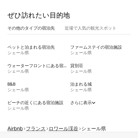
ぜひ訪⁠れ⁠た⁠い目⁠的⁠地
その他のタ⁠イ⁠プ⁠の宿⁠泊⁠先
近場で人気の観光スポット
ペットと泊まれる宿泊先
ファームステイの宿泊施設
シェール県
シェール県
ウォーターフロントにある宿泊施設
貸別荘
シェール県
シェール県
B&B
泊まれる城
シェール県
シェール県
ビーチの近くにある宿泊施設
さらに表示
シェール県
Airbnb
フランス
ロワール渓谷
シェール県