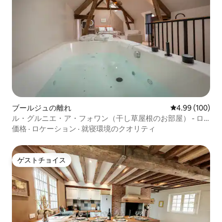
ブールジュの離れ
レビュー100件
4.99 (100)
ル・グルニエ・ア・フォワン（干し草屋根のお部屋） - ロ
マンティックルーム - バルネオ - エアコン
価格
·
ロケーション
·
就寝環境のクオリティ
ゲストチョイス
ゲストチョイス