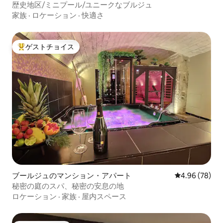
歴史地区/ミニプール/ユニークなブルジュ
家族
·
ロケーション
·
快適さ
ゲストチョイス
大好評のゲストチョイスです。
ブールジュのマンション・アパート
レビュー78件
4.96 (78)
秘密の庭のスパ、秘密の安息の地
ロケーション
·
家族
·
屋内スペース