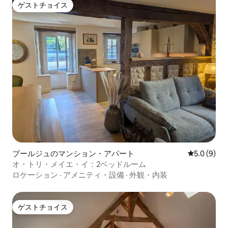
ゲストチョイス
ゲストチョイス
ブールジュのマンション・アパート
レビュー9
5.0 (9)
オ・トリ・メイエ・イ：2ベッドルーム
ロケーション
·
アメニティ・設備
·
外観・内装
ゲストチョイス
ゲストチョイス