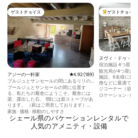
ゲストチョイス
ゲストチョイス
ゲストチョイス
大好評のゲストチ
ヌヴィ・ドゥ・ク
軒家
宿泊施設 4つ星 ヌヴィ・デュ・クロシェ
ール
観光局が4つ星に
アジーの一軒家
レビュー189件、5つ星中4.92
4.92 (189)
施設。6名様に最
ブルジュとサンセールの間にあるリリの
僚などに最適です
厩舎
ブールジュとサンセールの間に位置す
ジコーナー（追加
る、私たちの厩舎にようこそ。厩舎には
あるリビングルー
ロケーション
·
価
梁、露出した石、 1階には薪ストーブがあ
ンに面したダイニ
ります。 （薪はご用意しております）。
す。 1階にはダブ
昔ながらの魅力と現代的な魅力を組み合
家族
·
価格
·
移動のしやすさ
スルーム（シャワ
わせた、リラックスした滞在をお楽しみ
シェール県のバケーションレンタルで
す。 2階には広々
ください。 ブルジュの大聖堂、沼地、そ
ルシンク、シャワ
人気のアメニティ・設備
して反対側のサンセール、ワインとチー
コーナー付きの広
ズ：ル・シャヴィニョルを発見しましょ
ルームがあります