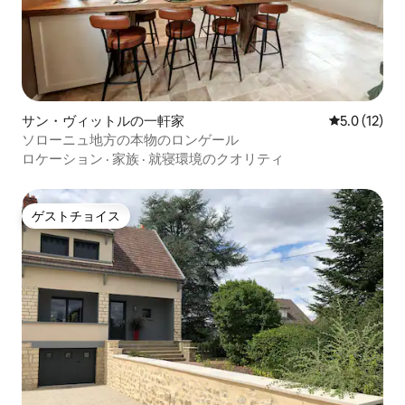
サン・ヴィットルの一軒家
レビュー12
5.0 (12)
ソローニュ地方の本物のロンゲール
ロケーション
·
家族
·
就寝環境のクオリティ
ゲストチョイス
ゲストチョイス