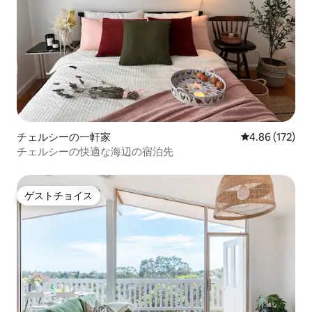
チェルシーの一軒家
レビュー172件
4.86 (172)
チェルシーの快適な海辺の宿泊先
ゲストチョイス
ゲストチョイス