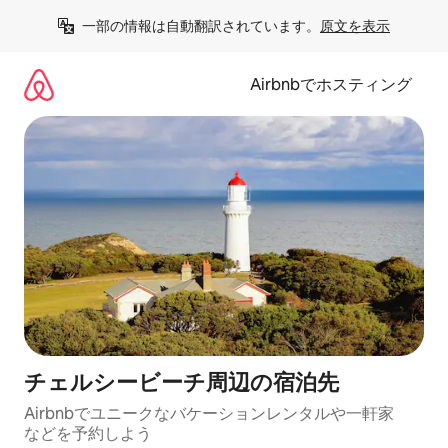
コ
一部の情報は自動翻訳されています。
原文を表示
ン
テ
ン
Airbnbでホスティング
ツ
に
ス
キ
ッ
プ
チェルシービーチ⁠周⁠辺⁠の宿⁠泊⁠先
Airbnbでユニークなバ⁠ケ⁠ー⁠シ⁠ョ⁠ンレ⁠ン⁠タ⁠ルや一⁠軒⁠家
な⁠ど⁠を予⁠約⁠し⁠よ⁠う