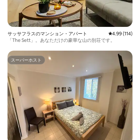
サッサフラスのマンション・アパート
レビュー114件
4.99 (114)
「The Sett」。あなただけの豪華な山の別荘です。
スーパーホスト
スーパーホスト