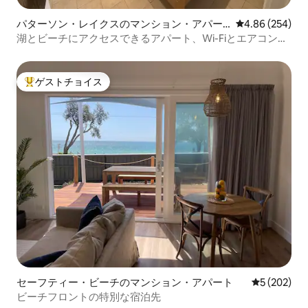
パターソン・レイクスのマンション・アパー
レビュー254件
4.86 (254)
ト
湖とビーチにアクセスできるアパート、Wi-Fiとエアコン付
き
ゲストチョイス
大好評のゲストチョイスです。
セーフティー・ビーチのマンション・アパート
レビュー20
5 (202)
ビーチフロントの特別な宿泊先