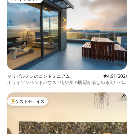
ゲストチョイス
マリビルノンのコンドミニアム
レビュー202件
4.91 (202)
ホライゾンペントハウス - 街や川の眺望が楽しめる広いバ
ルコニー
ゲストチョイス
大好評のゲストチョイスです。