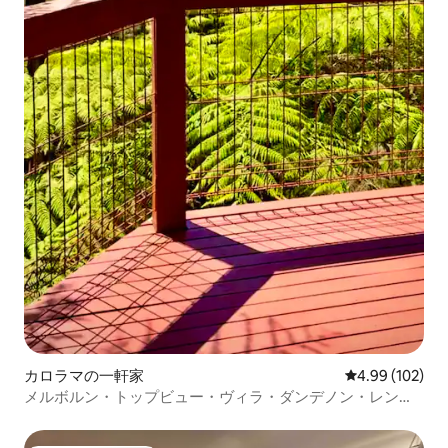
カロラマの一軒家
レビュー102件
4.99 (102)
メルボルン・トップビュー・ヴィラ・ダンデノン・レンジ
ズ・オーストラリア