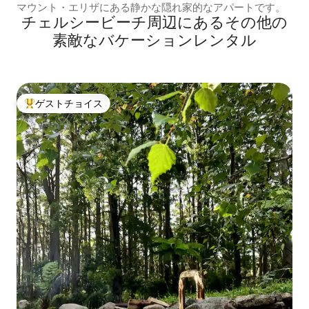
マウント・エリザにある静かな隠れ家的なアパートです。
チェルシービーチ⁠周⁠辺⁠に⁠あ⁠るそ⁠の⁠他⁠の
素⁠敵⁠なバ⁠ケ⁠ー⁠シ⁠ョ⁠ン⁠レ⁠ン⁠タ⁠ル
ゲストチョイス
大好評のゲストチョイスです。