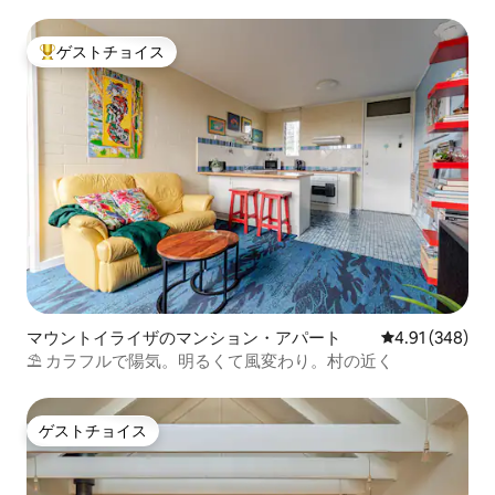
ゲストチョイス
大好評のゲストチョイスです。
マウントイライザのマンション・アパート
レビュー348件
4.91 (348)
⛱ カラフルで陽気。明るくて風変わり。村の近く
ゲストチョイス
ゲストチョイス