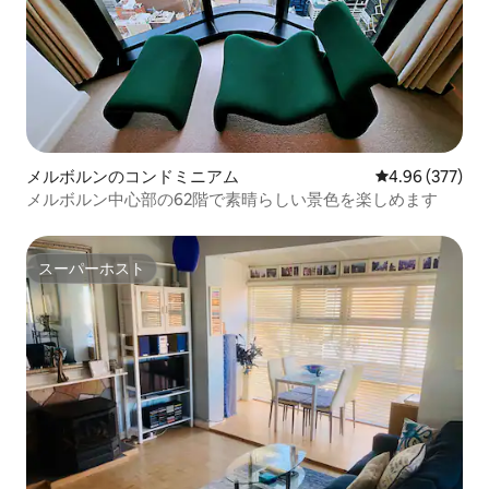
メルボルンのコンドミニアム
レビュー377件
4.96 (377)
メルボルン中心部の62階で素晴らしい景色を楽しめます
スーパーホスト
スーパーホスト