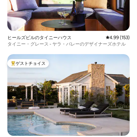
ヒールズビルのタイニーハウス
レビュー153件
4.99 (153)
タイニー・グレース - ヤラ・バレーのデザイナーズホテル
ゲストチョイス
大好評のゲストチョイスです。