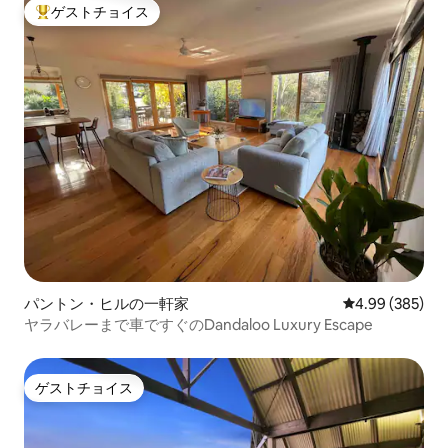
ゲストチョイス
大好評のゲストチョイスです。
パントン・ヒルの一軒家
レビュー385件
4.99 (385)
ヤラバレーまで車ですぐのDandaloo Luxury Escape
ゲストチョイス
ゲストチョイス