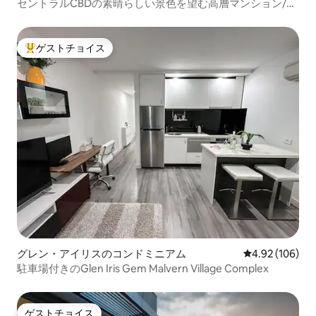
セントラルCBDの素晴らしい景色を望む高層マンション/ジ
ム/プール
ゲストチョイス
大好評のゲストチョイスです。
グレン・アイリスのコンドミニアム
レビュー106件
4.92 (106)
駐車場付きのGlen Iris Gem Malvern Village Complex
ゲストチョイス