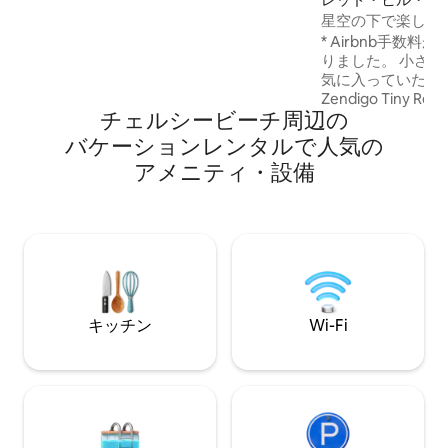
以内です。ヤラ・バレーは、地元のワイ
イニーハウス
星空の下で楽しめ
ナリーや市場まで車でわずか30分です。
らしい小さなお家
* Airbnb手数
設備・器具のそろったキッチン＆ランド
りました。 小さ
リー。素晴らしい露天風呂付き。
気に入っていただ
Zendigo Tiny 
チェルシービーチ⁠周⁠辺⁠の
ーのパノラマビュ
な演出で、滞在を
バ⁠ケ⁠ー⁠シ⁠ョ⁠ン⁠レ⁠ン⁠タ⁠ル⁠で人⁠気⁠の
ます。 プライベートデッキで温かいお風
ア⁠メ⁠ニ⁠テ⁠ィ⁠・⁠設⁠備
呂に浸かり、クイ
ださい。自然に囲
歴のある3つのワ
ター、国際的なワ
品」を提供するハ
で徒歩圏内です。
岸沿いの自然エリ
キッチン
Wi-Fi