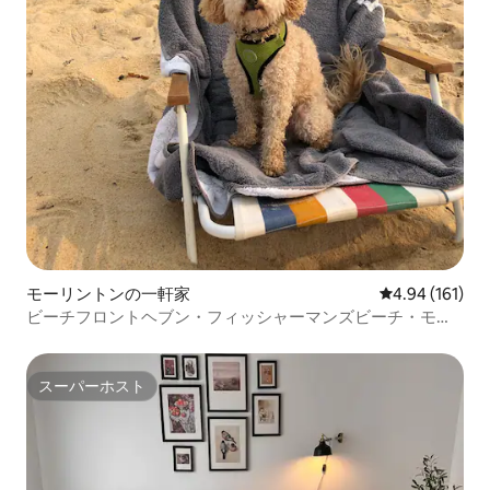
モーリントンの一軒家
レビュー161件
4.94 (161)
ビーチフロントヘブン・フィッシャーマンズビーチ・モー
ニントン
スーパーホスト
スーパーホスト