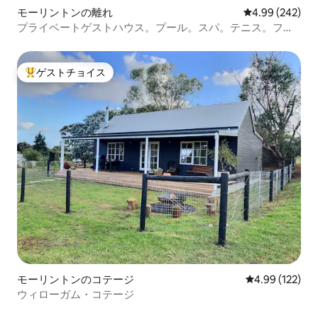
モーリントンの離れ
レビュー242件
4.99 (242)
プライベートゲストハウス。プール。スパ。テニス。ファ
イヤー
ゲストチョイス
大好評のゲストチョイスです。
モーリントンのコテージ
レビュー122件
4.99 (122)
ウィローガム・コテージ