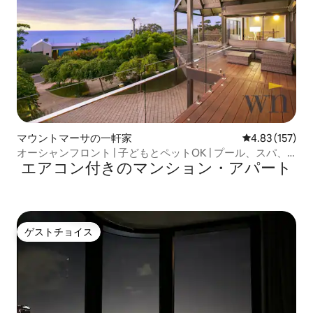
マウントマーサの一軒家
レビュー157件
4.83 (157)
オーシャンフロント | 子どもとペットOK | プール、スパ、
エアコン付きのマンション・アパート
バー、ジム
ゲストチョイス
ゲストチョイス