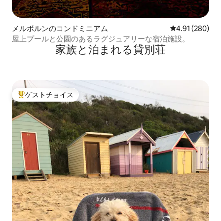
メルボルンのコンドミニアム
レビュー280件
4.91 (280)
屋上プールと公園のあるラグジュアリーな宿泊施設。
家族と泊まれる貸別荘
ゲストチョイス
大好評のゲストチョイスです。