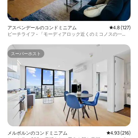
アスペンデールのコンドミニアム
レビュー127
4.8 (127)
ビーチライフ - 「モーディアロック近くのミコノスの一
角！」
スーパーホスト
スーパーホスト
メルボルンのコンドミニアム
レビュー216件
4.93 (216)