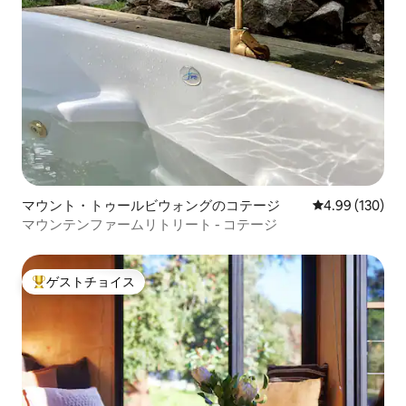
マウント・トゥールビウォングのコテージ
レビュー130件
4.99 (130)
マウンテンファームリトリート - コテージ
ゲストチョイス
大好評のゲストチョイスです。