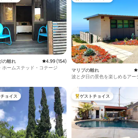
ゲストチョイスです。
大好評のゲストチョイスです。
中4.92つ星の平均評価
ガの離れ
レビュー154件、5つ星中4.99つ星の平均評価
4.99 (154)
・ホームステッド・コテージ
マリブの離れ
レ
波と夕日の景色を楽しめるアー
のための隠れ家。
トチョイス
ゲストチョイス
ゲストチョイスです。
大好評のゲストチョイスです。