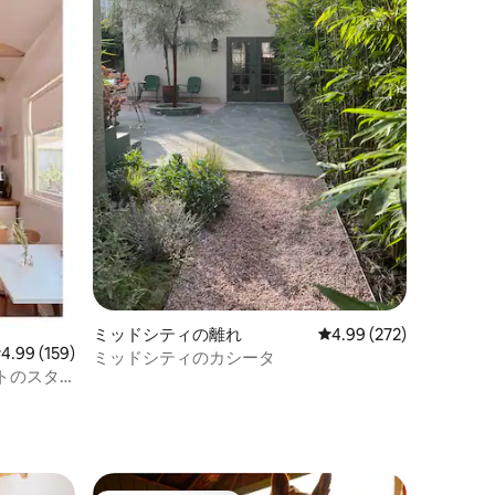
ミッドシティの離れ
レビュー272件、5つ星
4.99 (272)
レビュー159件、5つ星中4.99つ星の平均評価
4.99 (159)
ミッドシティのカシータ
トのスタ