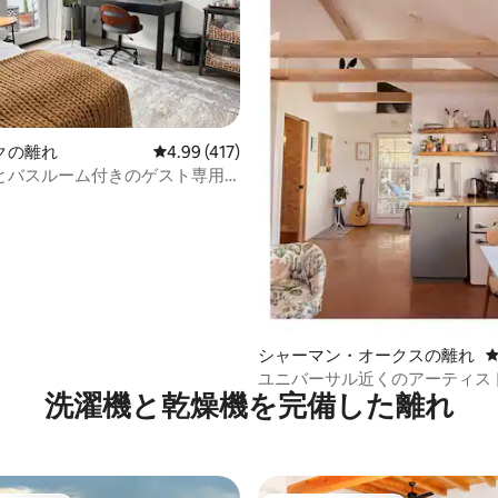
中4.98つ星の平均評価
クの離れ
レビュー417件、5つ星中4.99つ星の平均評価
4.99 (417)
とバスルーム付きのゲスト専用
シャーマン・オークスの離れ
ユニバーサル近くのアーティス
洗濯機と乾燥機を完備した離れ
ジオ