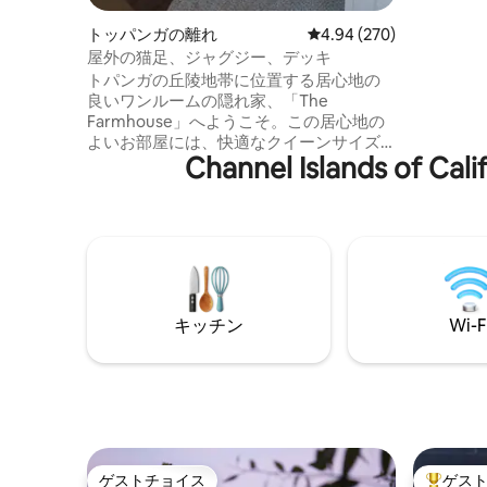
楽しむことがで
お問い合
トッパンガの離れ
レビュー270件、5つ星中
4.94 (270)
料金）。 直線距離で、PCHから1マイル、
屋外の猫足、ジャグジー、デッキ
ここまで約8分
トパンガの丘陵地帯に位置する居心地の
ございま
良いワンルームの隠れ家、「The
い。
Farmhouse」へようこそ。この居心地の
よいお部屋には、快適なクイーンサイズ
Channel Island
の天蓋付きベッド1台、専用バスルーム、
軽食用のミニキッチンが備わっていま
す。 お部屋からは、専用のデッキとパテ
ィオに出ることができ、鳥のさえずりに
目を覚ますのに最適です。さらに、小さ
な池や、木陰でリラックスして浸かれる
屋外のクローフットバスタブもありま
す。 カフェやレストラン、村のお店、絶
キッチン
Wi-F
景が楽しめるハイキングコース、マリブ
のビーチなど、地元の見どころへ簡単に
アクセスできます。
ゲストチョイス
ゲス