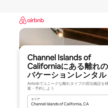
コ
ン
テ
ン
ツ
に
ス
キ
ッ
プ
Channel Islands of
Californiaにある離れ
バケーションレンタル
Airbnbでユニークな離れタイプの宿泊施設を
索・予約しよう
エリア
検索結果が表示されたら、上下の矢印キーを使っ