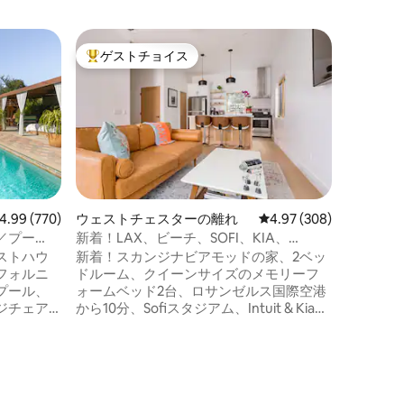
マリブの
ゲストチョイス
ゲス
大好評のゲストチョイスです。
大好評
マリブ沿
なゲスト
火災の被
リブがオ
高の景色
ストハウ
太平洋の
す。マリ
の家、ブ
で居心地
ビュー770件、5つ星中4.99つ星の平均評価
4.99 (770)
ウェストチェスターの離れ
レビュー308件、5つ星
4.97 (308)
この小さ
／プー
新着！LAX、ビーチ、SOFI、KIA、
一人旅の
Intuit、車いす
ストハウ
新着！スカンジナビアモッドの家、2ベッ
スティス
フォルニ
ドルーム、クイーンサイズのメモリーフ
り、ビー
プール、
ォームベッド2台、ロサンゼルス国際空港
心に位置
ジチェア
から10分、Sofiスタジアム、Intuit & Kia
がありま
に、すべ
Forum、博物館、ビーチ、車椅子でのア
さい。
ける隠れ
クセス可能、車いす/段差のない入り口と
ク庭園、
段差のないシャワー、主要な405号線から
まれた、
2ブロック、外出せずに自分で料理ができ
大麻の使
るようにすべてのキッチンアメニティを