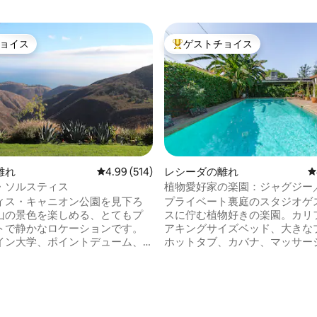
ョイス
ゲストチョイス
ョイス
大好評のゲストチョイスです。
離れ
レビュー514件、5つ星中4.99つ星の平均評価
4.99 (514)
レシーダの離れ
レ
・ソルスティス
植物愛好家の楽園：ジャグジー
ル、420大歓迎
ィス・キャニオン公園を見下ろ
プライベート裏庭のスタジオゲ
山の景色を楽しめる、とてもプ
スに佇む植物好きの楽園。カリ
トで静かなロケーションです。
アキングサイズベッド、大きな
イン大学、ポイントデューム、
ホットタブ、カバナ、マッサー
チ、シティセンター、レストラ
を備えた、他の人とシェアせず
ニングに近い、田園風景の静か
てを貸し切りでお楽しみいただ
す。 サーフィン、ハイ
家です！熱帯果樹、オーガニッ
地元のワイナリー訪問、または
アクアポニックスシステムに囲
びりして雰囲気と自然の風景を
真の植物の隠れ家的オアシス。