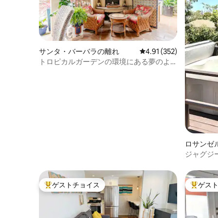
サンタ・バーバラの離れ
レビュー352件、5つ星
4.91 (352)
トロピカルガーデンの環境にある夢のよ
うな小さなコテージ
ロサンゼ
ジャグジ
ル、滝、
ゲストチョイス
ゲス
大好評のゲストチョイスです。
大好評の