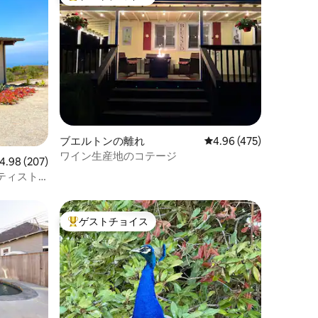
大好評のゲストチョイスです。
ブエルトンの離れ
レビュー475件、5つ星
4.96 (475)
ワイン生産地のコテージ
ビュー207件、5つ星中4.98つ星の平均評価
4.98 (207)
ティスト
ゲストチョイス
大好評のゲストチョイスです。