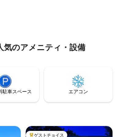
お申し付け
備えたフルキッチン、完全なプライバシ
培のプレ
ーと専用玄関を備えたフラット/ヴィラ全
す（在庫
体、55インチ薄型テレビ、超静かな家族
。ご予約の
向けエリア、家族連れや静かな仕事場所
だくよう
として最適。
泊施設で人気のアメニティ・設備
⁠車ス⁠ペ⁠ー⁠ス
エアコン
ゲストチョイス