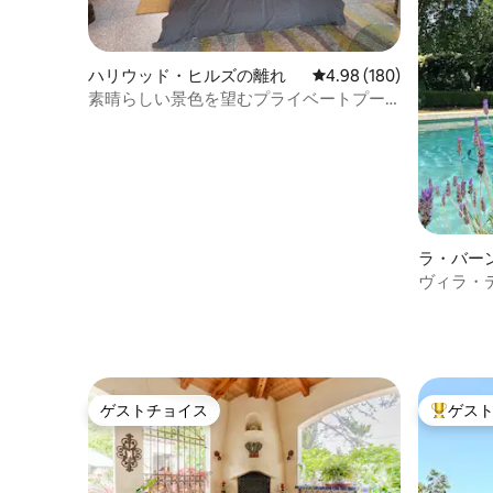
ハリウッド・ヒルズの離れ
レビュー180件、5つ星
4.98 (180)
素晴らしい景色を望むプライベートプー
ルサイドのカシータ！
ラ・バー
ヴィラ・
バーンに
ゲストチョイス
ゲス
ゲストチョイス
大好評の