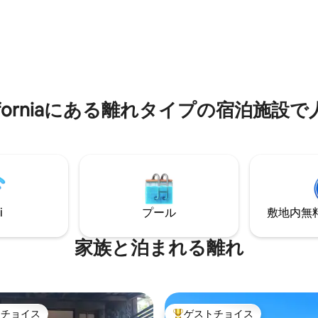
きます。 ペットについて
用可（屋外のみ）。「420」と
わせいただけます（ペット-追加
いただければ、オーガニック栽
4.94つ星の平均評価
ロールを無料でご提供いたしま
かかります。 ご不明な点が
状況によります）。最大2名様
したら、お問い合わせくださ
際にハウスルールをご確認いた
お願いいたします。
s of Californiaにある離れタイプの宿
i
プール
敷地内無料駐
家族と泊まれる離れ
トチョイス
ゲストチョイス