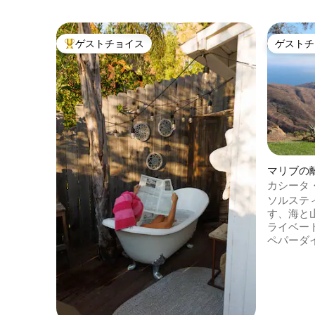
ゲストチョイス
ゲストチ
大好評のゲストチョイスです。
ゲストチ
マリブの
カシータ
ソルステ
す、海と
ライベー
ペパーダ
ズマビー
ン、ダイ
なエリアにありま
キング、
ただのん