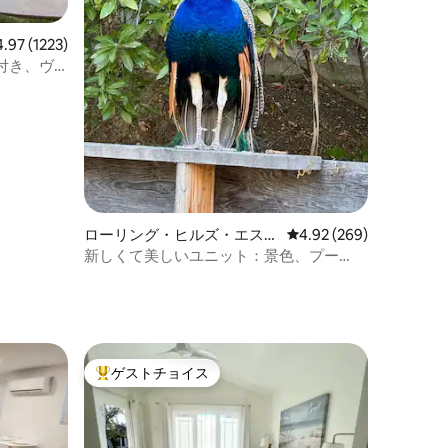
ビュー1223件、5つ星中4.97つ星の平均評価
4.97 (1223)
付き、ヴ
ローリング・ヒルズ・エステ
レビュー269件、5つ星
4.92 (269)
ーの離れ
新しくて美しいユニット：景色、プー
ル、専用デッキ
ゲストチョイス
大好評のゲストチョイスです。