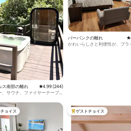
中4.91つ星の平均評価
バーバンクの離れ
レ
かわいらしさと利便性が、プラ
な快適さと出会う
ルス南部の離れ
レビュー244件、5つ星中4.99つ星の平均評価
4.99 (244)
ー、サウナ、ファイヤーテーブ
ソフィーの近く。
トチョイス
ゲストチョイス
ゲストチョイスです。
大好評のゲストチョイスです。