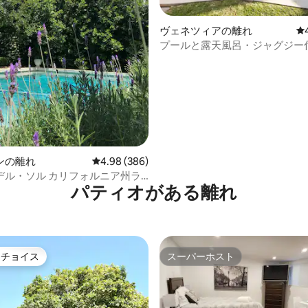
ヴェネツィアの離れ
レ
プールと露天風呂・ジャグジー
中4.98つ星の平均評価
ェニスビーチのゲストスタジオ
ンの離れ
レビュー386件、5つ星中4.98つ星の平均評価
4.98 (386)
デル・ソル カリフォルニア州ラ
パティオがある離れ
あるプライベートホーム
トチョイス
スーパーホスト
ゲストチョイスです。
スーパーホスト