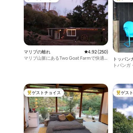
ゲストチョイス
大好評の
マリブの離れ
レビュー250件、5つ星
4.92 (250)
マリブ山脈にあるTwo Goat Farmで快適
トッパン
で魅力的な滞在を楽しもう
トパンガ
ゲストチョイス
ゲス
大好評のゲストチョイスです。
大好評の