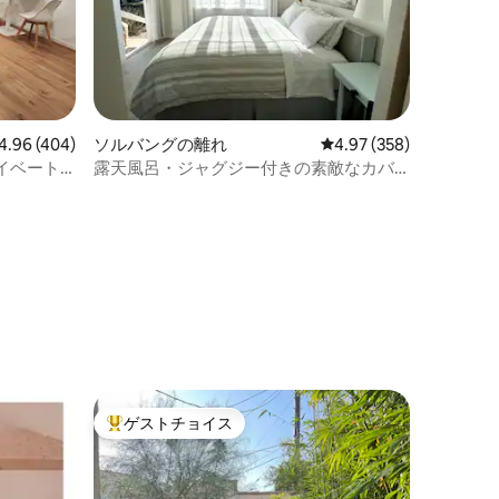
ビュー404件、5つ星中4.96つ星の平均評価
4.96 (404)
ソルバングの離れ
レビュー358件、5つ星
4.97 (358)
イベート
露天風呂・ジャグジー付きの素敵なカバ
ナ
ゲストチョイス
大好評のゲストチョイスです。