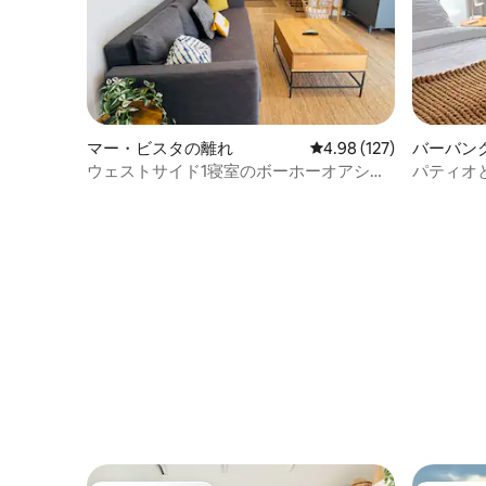
マー・ビスタの離れ
レビュー127件、5つ星
4.98 (127)
バーバン
ウェストサイド1寝室のボーホーオアシス
パティオ
LAXまで15分
部屋