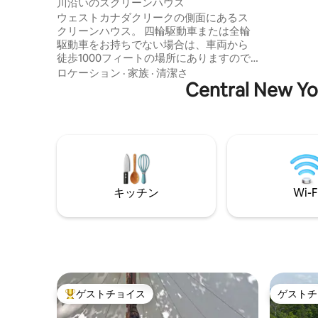
川沿いのスクリーンハウス
ションで
ウェストカナダクリークの側面にあるス
をかごに
クリーンハウス。 四輪駆動車または全輪
しめます
駆動車をお持ちでない場合は、車両から
で焚き火
徒歩1000フィートの場所にありますので
ょう。サ
ご注意ください。 敷地内には、10フィー
ロケーション
·
家族
·
清潔さ
り、カヌ
ト×10フィートのスクリーンハウス、ピク
Central 
でわずか
ニックテーブル、アウトハウス、ファイ
ヤーピット、椅子2脚がありますが、ベッ
ドはありません。 115エーカーの農場があ
り、小川沿いを探索したり、小川で泳い
だり、カヤックを持って行ったり、川を
下ったり、小川でマス釣りをしたりでき
ます。 夏の週末は川がチューバーで混雑
キッチン
Wi-F
する場合がありますのでご留意くださ
い。 Str-00021
ゲストチョイス
ゲストチ
大好評のゲストチョイスです。
ゲストチ