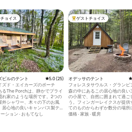
トチョイス
ゲストチョイス
ゲストチョイスです。
大好評のゲストチョイスです。
ズビルのテント
レビュー25件、5つ星中5.0つ星の平均評価
5.0 (25)
オデッサのテント
イズド・エイカーズのポーチ
フォレスタサウルス・グランピ
るThe Porchは、静かでプライ
森の中にあるこの居心地の良い
隠れ家のような場所です。2つの
の小屋で、自然に囲まれて過ご
屋外シャワー、木々の下のお風
う。フィンガーレイクスが提供
、居心地の良いキャンバス製テ
てのものからわずか数分の場所
。家族経営のホームステッドと
オフグリッドの森の中（電気、Wi
ケーション
·
おもてなし
価格
·
家族
·
暖房
5エーカーの敷地内にあり、周り
帯電話なし）でデジタルデトッ
花や庭園に囲まれ、正面には路
楽しみください。素晴らしいハ
中5.0つ星の平均評価
ームスタンドがあります。オプ
コース、滝、セネカ湖でのウォ