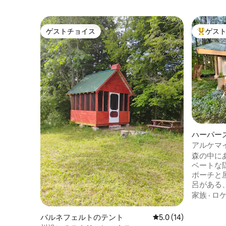
ゲストチョイス
ゲス
ゲストチョイス
大好評の
ハーパー
アルケマ
森の中にあ
ベートな
ポーチと
呂がある
ントです
家族
·
ロ
共有する
は野生の
バルネフェルトのテント
レビュー14件、5つ星
5.0 (14)
傍のファ