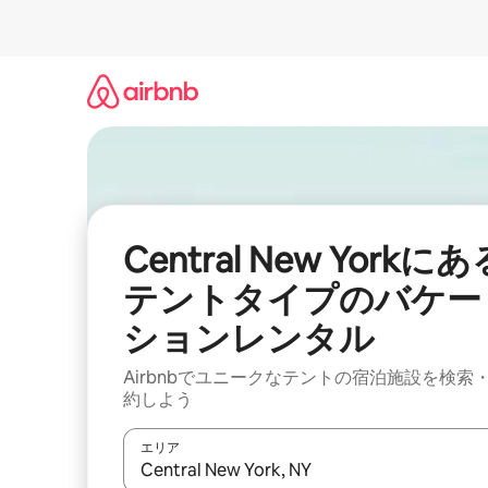
コ
ン
テ
ン
ツ
に
ス
キ
ッ
プ
Central New Yorkにあ
テントタイプのバケー
ションレンタル
Airbnbでユニークなテントの宿泊施設を検索
約しよう
エリア
検索結果が表示されたら、上下の矢印キーを使っ