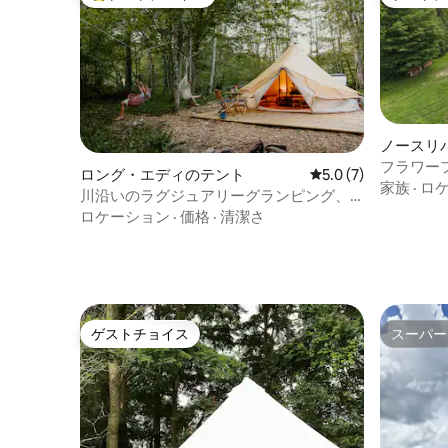
大好評のゲストチョイスです。
ゲストチ
ノースリ
フラワーフ
ロング・エディのテント
レビュー7件、5つ星
5.0 (7)
ンピング
家族
·
ロ
川沿いのラグジュアリーグランピング、
完全プライバシー、エアコン／浴槽／ハ
ロケーション
·
価格
·
清潔さ
イキング
ゲストチョイス
スーパー
ゲストチョイス
スーパー