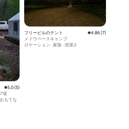
フリービルのテント
レビュー7件、5つ星中
4.86 (7)
メドウベースキャンプ
ロケーション
·
家族
·
清潔さ
レビュー5件、5つ星中5.0つ星の平均評価
5.0 (5)
プ場
おもてな