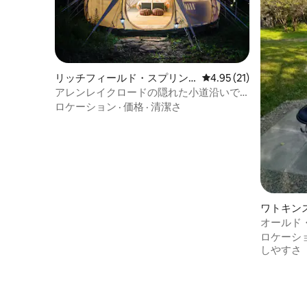
リッチフィールド・スプリン
レビュー21件、5つ星中
4.95 (21)
グスのテント
アレンレイクロードの隠れた小道沿いで
グランピング
ロケーション
·
価格
·
清潔さ
ワトキン
オールド
ロケーシ
しやすさ