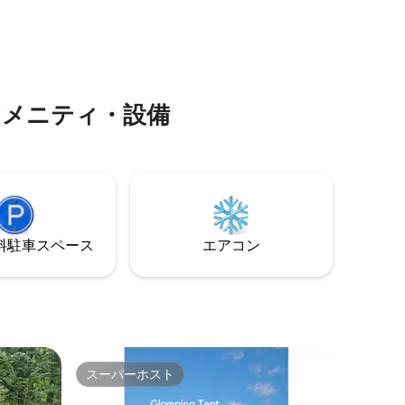
どのワイ
キンス・グレンから車ですぐの場所にあ
にありま
ります！Bobcat Bungalowは、4エーカー
きの本物
の敷地内にあり、太陽光発電と重力給水
大人2名＋
式の飲料水を利用し、設計の多くに再生
泊いただけ
素材を組み込んだオフグリッド体験を提
供しています。
のアメニティ・設備
⁠車ス⁠ペ⁠ー⁠ス
エアコン
スーパーホスト
スーパーホスト