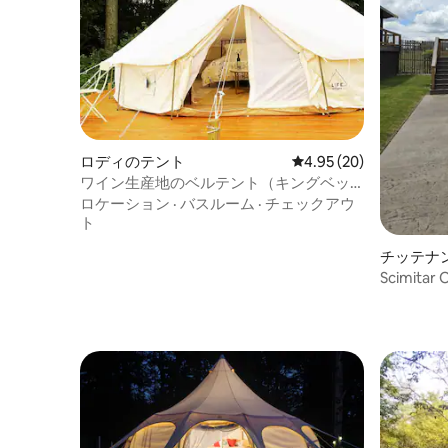
ロディのテント
レビュー20件、5つ星中
4.95 (20)
ワイン生産地のベルテント（キングベッ
ド付き）
ロケーション
·
バスルーム
·
チェックアウ
ト
チッテナ
Scimita