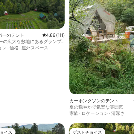
バーのテント
レビュー111件、5つ星中4.86つ星の平均評価
4.86 (111)
カーの広大な敷地にあるグランプ
ョン
·
価格
·
屋外スペース
中4.99つ星の平均評価
カーホンクソンのテント
夏の穏やかで気楽な雰囲気
家族
·
ロケーション
·
清潔さ
ョイス
ゲストチョイス