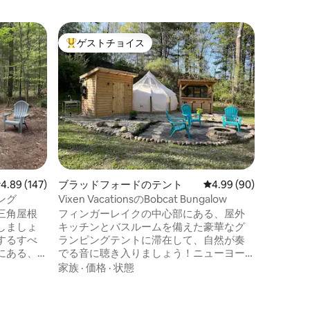
ラッシュ
ゲストチョイス
ゲスト
大好評のゲストチョイスです。
ゲスト
サバンナ
ンピング
私たちの
ァリテン
の大人に
20イン
ーマに沿
ロケーシ
を彷彿と
ィ
は、穏や
見渡せま
ことがで
レビュー147件、5つ星中4.89つ星の平均評価
4.89 (147)
ブラッドフォードのテント
レビュー90件、5つ星
4.99 (90)
ンピング
の焚き火
ング
Vixen VacationsのBobcat Bungalow
が良けれ
三角屋根
フィンガーレイクの中心部にある、屋外
元産の朝
しましょ
キッチンとバスルームを備えた豪華なグ
お楽しみ
するすべ
ランピングテントに滞在して、自然が奏
にある、
でる音に聴き入りましょう！ニューヨー
-Fi、携
ク州ブラッドフォードのラモカ湖とワネ
家族
·
価格
·
状態
クスをお
タ湖の近くにあり、狩猟、釣り、ハイキ
イキング
ング、ワイナリーの中心地にあります。
ータース
ニューヨーク州ハモンドスポートとワト