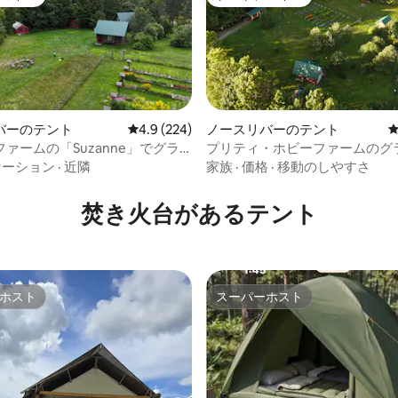
ョイス
ゲストチョイス
バーのテント
レビュー224件、5つ星中4.9つ星の平均評価
4.9 (224)
ノースリバーのテント
ァームの「Suzanne」でグラ
プリティ・ホビーファームのグ
中5.0つ星の平均評価
ング「リチャード」
ケーション
·
近隣
家族
·
価格
·
移動のしやすさ
焚き火台があるテント
ホスト
スーパーホスト
ホスト
スーパーホスト