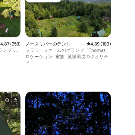
ゲストチョイス
レビュー253件、5つ星中4.87つ星の平均評価
4.87 (253)
ノースリバーのテント
レビュー189件、5つ星
4.89 (189)
ランプリ
フラワーファームのグランプ「Thomas」
ロケーション
·
家族
·
就寝環境のクオリテ
ィ