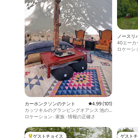
ノースリ
40エー
ベルニス
ロケーシ
カーホンクソンのテント
レビュー101件、5つ星
4.99 (101)
カッツキルのグランピングオアシス 池の
ほとりでの朝食付き
ロケーション
·
家族
·
情報の正確さ
ゲストチョイス
ゲストチ