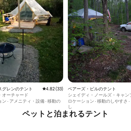
4.95つ星の平均評価
スグレンのテント
レビュー33件、5つ星中4.82つ星の平均評価
4.82 (33)
ベアーズ・ビルのテント
・オーチャード
シェイディ・ノールズ・キャン
ョン
·
アメニティ・設備
·
移動の
ロケーション
·
移動のしやすさ
·
し
ペットと泊まれるテント