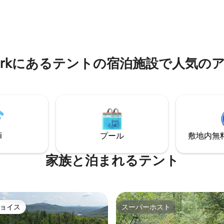
、農場ツアーや、収穫したもの
ポーツのほか、数え切れないほ
詰める体験、写真撮影などを楽
ナリー、醸造所、蒸留所が近く
。夜は、ストリングライトの下
す。このキャビンは、リネン付
台を囲み、ゲームを楽しみまし
のフルサイズベッドが1台あり、
スケハナ川を見渡せる場所にあ
ベビーベッド2台で快適にご宿
ーやカヤックを楽しめる場所ま
ます。 「その他の詳細」をお読みくださ
New Yorkにあるテントの宿泊施設で人気
数分です。
い。
i
プール
敷地内無料駐
家族と泊まれるテント
ョイス
スーパーホスト
ョイス
スーパーホスト