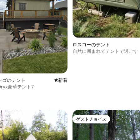
ロスコーのテント
4.95つ星の平均評価
自然に囲まれてテントで過ごす
ンゴのテント
新しい宿泊先
新着
r Oryx豪華テント7
ゲストチョイス
ゲストチョイス