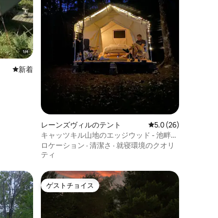
新しい宿泊先
新着
レーンズヴィルのテント
レビュー26件、5つ星
5.0 (26)
キャッツキル山地のエッジウッド - 池畔の
テント
ロケーション
·
清潔さ
·
就寝環境のクオリ
ティ
ゲストチョイス
ゲストチョイス