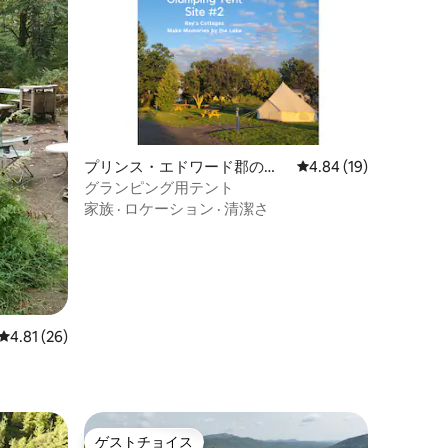
プリンス・エドワード郡のテ
レビュー19件、5つ星
4.84 (19)
ント
グランピング用テント
家族
·
ロケーション
·
清潔さ
レビュー26件、5つ星中4.81つ星の平均評価
4.81 (26)
ゲストチョイス