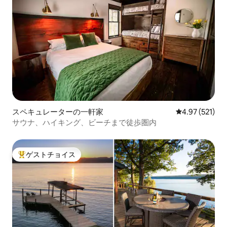
スペキュレーターの一軒家
レビュー521件
4.97 (521)
サウナ、ハイキング、ビーチまで徒歩圏内
ゲストチョイス
大好評のゲストチョイスです。