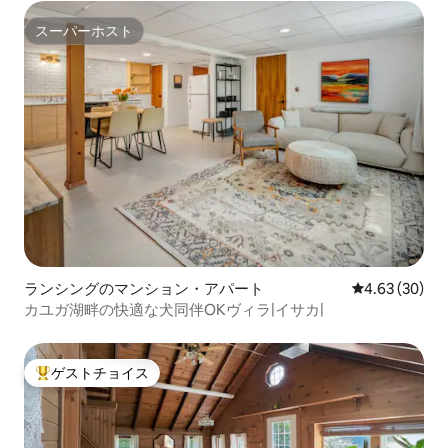
スーパーホスト
スーパーホスト
ランシングのマンション・アパート
レビュー30件
4.63 (30)
カユガ湖畔の快適な犬同伴OKヴィラ|イサカ|
ゲストチョイス
大好評のゲストチョイスです。