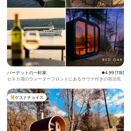
バーデットの一軒家
レビュー118件
4.99 (118)
セネカ湖のウォーターフロントにあるサウナ付きの宿泊先
ゲストチョイス
大好評のゲストチョイスです。