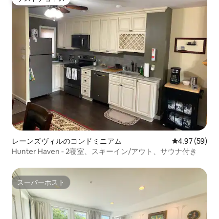
ゲストチョイス
レーンズヴィルのコンドミニアム
レビュー59件
4.97 (59)
Hunter Haven - 2寝室、スキーイン/アウト、サウナ付き
スーパーホスト
スーパーホスト