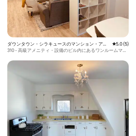
ダウンタウン・シラキュースのマンション・アパ
レビュー5
5.0 (5)
ート
310 - 高級アメニティ・設備のビル内にあるワンルームマン
ション