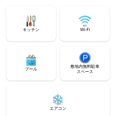
→ 素晴らしいおすすめ情報を提供してく
からわずか数分の
れる、頼りになる地元の補助ホスト！ 冬
燃やす露天風呂と
場は4WD/AWDで宿泊施設にアクセスす
子様連れ向けの宿
る必要があります。 今後の滞在のため
泊可能で、紅葉シ
に、お気に入りリストに追加してくださ
の滝でのハイキン
い！
冬場のスキー（車
キッチン
Wi-Fi
家です。リラック
い！
敷地内無料駐⁠車
プール
ス⁠ペ⁠ー⁠ス
エアコン