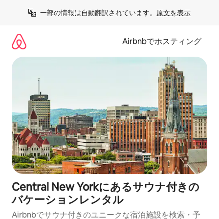
コ
一部の情報は自動翻訳されています。
原文を表示
ン
テ
ン
Airbnbでホスティング
ツ
に
ス
キ
ッ
プ
Central New Yorkにあるサウナ付きの
バケーションレンタル
Airbnbでサウナ付きのユニークな宿泊施設を検索・予