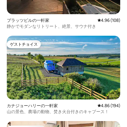
プラッツビルの一軒家
レビュー108件
4.96 (108)
静かでモダンなリトリート、絶景、サウナ付き
ゲストチョイス
ゲストチョイス
カナジョーハリーの一軒家
レビュー194件
4.86 (194)
山の景色、農場の動物、焚き火台付きのキャブース！