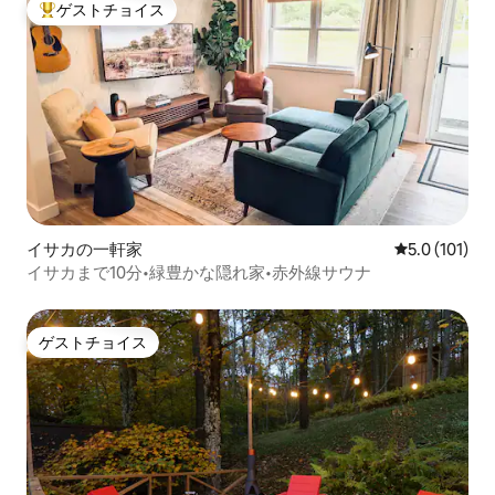
ゲストチョイス
大好評のゲストチョイスです。
イサカの一軒家
レビュー101
5.0 (101)
イサカまで10分•緑豊かな隠れ家•赤外線サウナ
ゲストチョイス
ゲストチョイス