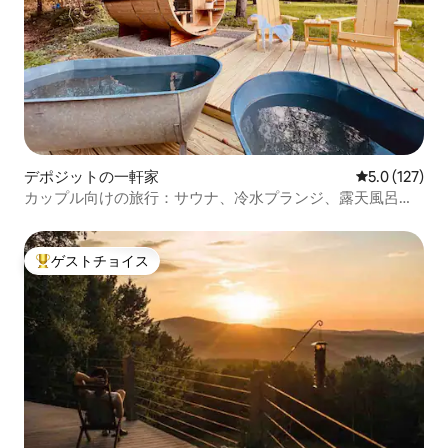
デポジットの一軒家
レビュー127
5.0 (127)
カップル向けの旅行：サウナ、冷水プランジ、露天風呂、
電動自転車
ゲストチョイス
大好評のゲストチョイスです。