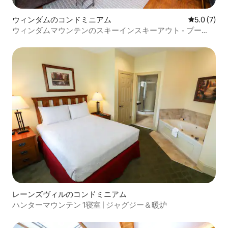
ウィンダムのコンドミニアム
レビュー7
5.0 (7)
ウィンダムマウンテンのスキーインスキーアウト - プー
ル、露天風呂・ジャグジー、ジム
レーンズヴィルのコンドミニアム
ハンターマウンテン 1寝室 | ジャグジー＆暖炉