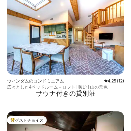
ウィンダムのコンドミニアム
レビュー12件
4.25 (12)
広々とした4ベッドルーム＋ロフト | 暖炉 | 山の景色
サウナ付きの貸別荘
ゲストチョイス
大好評のゲストチョイスです。