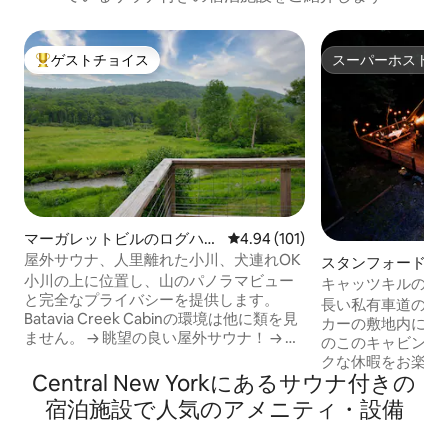
ゲストチョイス
スーパーホスト
大好評のゲストチョイスです。
スーパーホスト
マーガレットビルのログハウ
レビュー101件、5つ星中4.94
4.94 (101)
ス
屋外サウナ、人里離れた小川、犬連れOK
スタンフォードの
小川の上に位置し、山のパノラマビュー
キャッツキルの森
と完全なプライバシーを提供します。
ハウス：ジャグジ
長い私有車道の突
Batavia Creek Cabinの環境は他に類を見
カーの敷地内に建
ません。 → 眺望の良い屋外サウナ！ → 近
のこのキャビンで
くに釣り場、ハイキングコース、スキー
クな休暇をお楽し
リゾート 寝室→ 3部屋、キングベッド2
Central New Yorkにあるサウナ付きの
まれていながら、
台、オープンフロア → 屋内暖炉、強力な
女王」と呼ばれる
宿泊施設で人気のアメニティ・設備
Wi-Fi、ワークスペース2箇所 → 屋外ダイ
ヒーショップ、フ
ニング、ファイヤーピット、ガスグリル
レストラン、アン