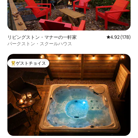
リビングストン・マナーの一軒家
レビュー178件
4.92 (178)
パークストン・スクールハウス
ゲストチョイス
大好評のゲストチョイスです。