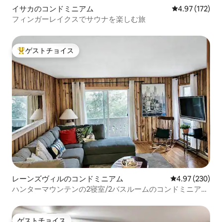
イサカのコンドミニアム
レビュー172件
4.97 (172)
フィンガーレイクスでサウナを楽しむ旅
ゲストチョイス
大好評のゲストチョイスです。
レーンズヴィルのコンドミニアム
レビュー230件
4.97 (230)
ハンターマウンテンの2寝室/2バスルームのコンドミニア
ム、サウナ、専用デッキ
ゲストチョイス