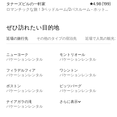
タナーズビルの一軒家
レビュー199件
4.98 (199)
ロマンチックな旅！3ベッドルーム/2バスルーム - ホットタ
ブ/サウナ/暖炉！
ぜひ訪⁠れ⁠た⁠い目⁠的⁠地
近場の旅行先
その他のタ⁠イ⁠プ⁠の宿⁠泊⁠先
近場で人気の観光
ニューヨーク
モントリオール
バケーションレンタル
バケーションレンタル
フィラデルフィア
ワシントン
バケーションレンタル
バケーションレンタル
ボストン
ピッツバーグ
バケーションレンタル
バケーションレンタル
ナイアガラの滝
さらに表示
バケーションレンタル