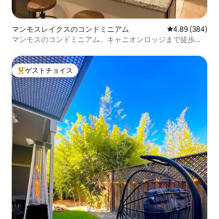
マンモスレイクスのコンドミニアム
レビュー384件
4.89 (384)
マンモスのコンドミニアム、キャニオンロッジまで徒歩、
ベッド2台、バスルーム2つ
ゲストチョイス
大好評のゲストチョイスです。