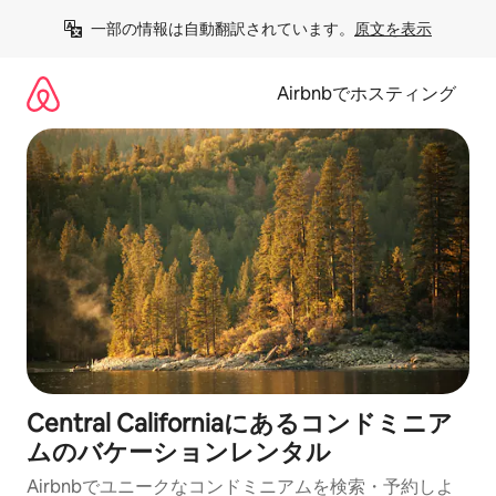
コ
一部の情報は自動翻訳されています。
原文を表示
ン
テ
ン
Airbnbでホスティング
ツ
に
ス
キ
ッ
プ
Central Californiaにあるコンドミニア
ムのバケーションレンタル
Airbnbでユニークなコンドミニアムを検索・予約しよ