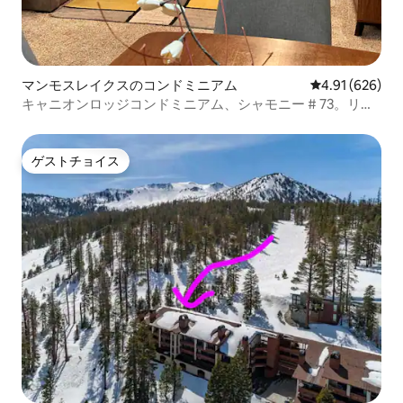
マンモスレイクスのコンドミニアム
レビュー626件
4.91 (626)
キャニオンロッジコンドミニアム、シャモニー # 73。リフ
トまで徒歩
ゲストチョイス
ゲストチョイス