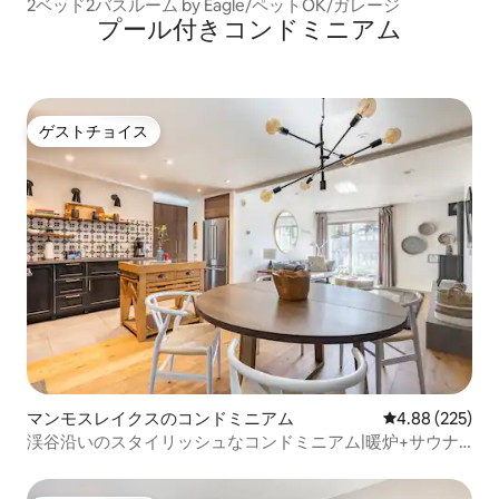
2ベッド2バスルーム by Eagle/ペットOK/ガレージ
プール付きコンドミニアム
ゲストチョイス
ゲストチョイス
マンモスレイクスのコンドミニアム
レビュー225件
4.88 (225)
渓谷沿いのスタイリッシュなコンドミニアム|暖炉+サウナ
アクセス