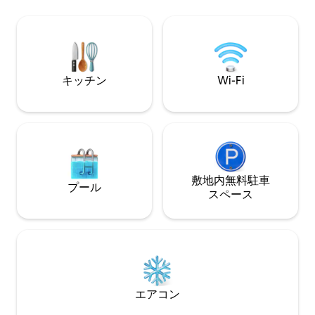
Fi、大画面テレビ
名様までご宿泊いただけます。 サンフラ
ル付きバックパティオ。 家族
ンシスコ中心部まで20分、サンフランシ
プル、女の子/男
スコ国際空港まで10分、BARTまで10分、I
定員6名。1台分
-280からサンノゼまで10分 専用駐車場付
の車のための土駐車場。 25歳
き。
ご利用いただけま
キッチン
Wi-Fi
敷地内無料駐⁠車
プール
ス⁠ペ⁠ー⁠ス
エアコン