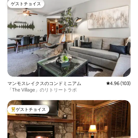
ゲストチョイス
ゲストチョイス
マンモスレイクスのコンドミニアム
レビュー103件
4.96 (103)
「The Village」のリトリートラボ
ゲストチョイス
大好評のゲストチョイスです。