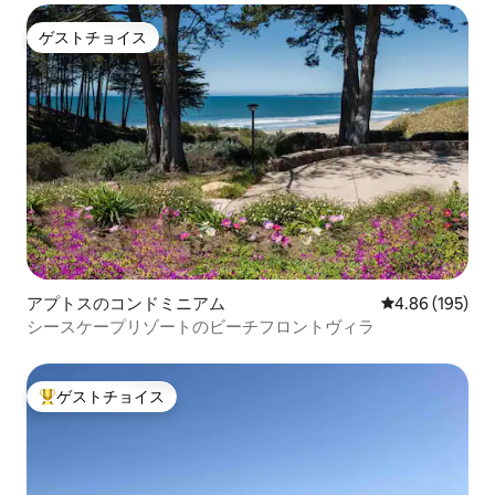
ゲストチョイス
ゲストチョイス
アプトスのコンドミニアム
レビュー195件
4.86 (195)
シースケープリゾートのビーチフロントヴィラ
ゲストチョイス
大好評のゲストチョイスです。