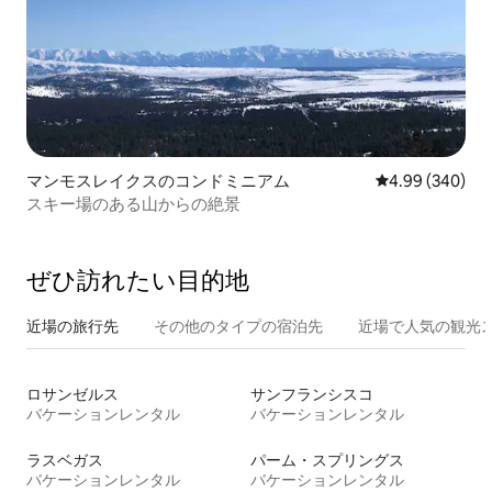
マンモスレイクスのコンドミニアム
レビュー340件
4.99 (340)
スキー場のある山からの絶景
ぜひ訪⁠れ⁠た⁠い目⁠的⁠地
近場の旅行先
その他のタ⁠イ⁠プ⁠の宿⁠泊⁠先
近場で人気の観光
ロサンゼルス
サンフランシスコ
バケーションレンタル
バケーションレンタル
ラスベガス
パーム・スプリングス
バケーションレンタル
バケーションレンタル