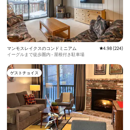
マンモスレイクスのコンドミニアム
レビュー224件
4.98 (224)
イーグルまで徒歩圏内 - 屋根付き駐車場
ゲストチョイス
ゲストチョイス