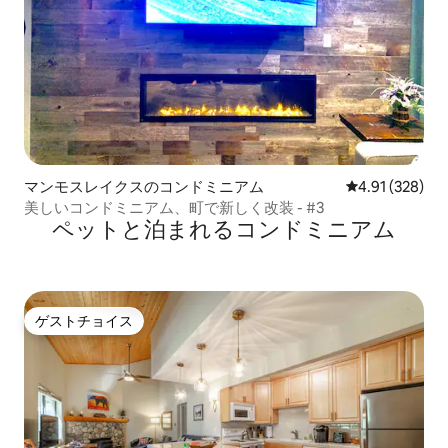
マンモスレイクスのコンドミニアム
レビュー328件
4.91 (328)
美しいコンドミニアム、町で新しく改装 - #3
ペットと泊まれるコンドミニアム
ゲストチョイス
ゲストチョイス