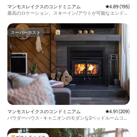
マンモスレイクスのコンドミニアム
レビュー195件
4.89 (195)
最高のロケーション、スキーイン/アウトが可能なエンドユ
ニット
スーパーホスト
スーパーホスト
マンモスレイクスのコンドミニアム
レビュー209件
4.91 (209)
パウダーハウス - キャニオンのモダンな2ベッドルームコン
ドミニアム