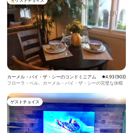
ゲストチョイス
大好評のゲストチョイスです。
カーメル・バイ・ザ・シーのコンドミニアム
レビュー903件
4.93 (903)
フローラ・ベル、カーメル・バイ・ザ・シーの完璧な休暇
ゲストチョイス
ゲストチョイス