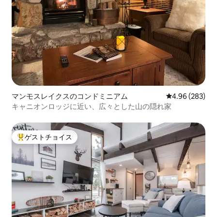
マンモスレイクスのコンドミニアム
レビュー283件
4.96 (283)
キャニオンロッジに近い、広々とした山の隠れ家
ゲストチョイス
大好評のゲストチョイスです。