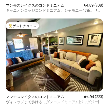
マンモスレイクスのコンドミニアム
レビュー708件
4.89 (708)
キャニオンロッジコンドミニアム、シャモニー47番。リフ
トまで徒歩
ゲストチョイス
大好評のゲストチョイスです。
マンモスレイクスのコンドミニアム
レビュー223件
4.94 (223)
ヴィレッジまで歩けるモダンコンドミニアム|ジャグジー|サ
ウナ