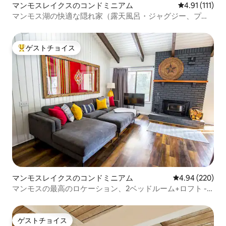
マンモスレイクスのコンドミニアム
レビュー111
4.91 (111)
マンモス湖の快適な隠れ家（露天風呂・ジャグジー、プー
ル付き）
ゲストチョイス
大好評のゲストチョイスです。
マンモスレイクスのコンドミニアム
レビュー220件
4.94 (220)
マンモスの最高のロケーション、2ベッドルーム+ロフト -
ビレッジまで徒歩圏内
ゲストチョイス
ゲストチョイス