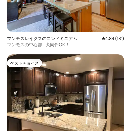
マンモスレイクスのコンドミニアム
レビュー131件
4.84 (131)
マンモスの中心部 - 犬同伴OK！
ゲストチョイス
ゲストチョイス