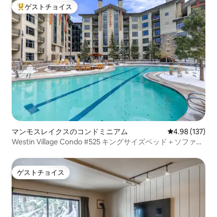
ゲストチョイス
大好評のゲストチョイスです。
マンモスレイクスのコンドミニアム
レビュー137件
4.98 (137)
Westin Village Condo #525 キングサイズベッド＋ソファ＋
プール＋暖炉
ゲストチョイス
ゲストチョイス