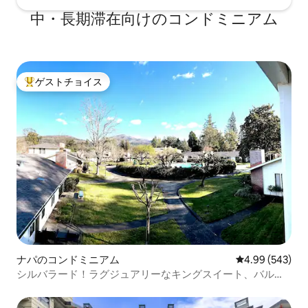
中・長期滞在向けのコンドミニアム
ゲストチョイス
大好評のゲストチョイスです。
ナパのコンドミニアム
レビュー543件
4.99 (543)
シルバラード！ラグジュアリーなキングスイート、バルコ
ニーからの山の眺め