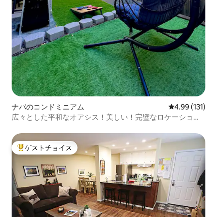
ナパのコンドミニアム
レビュー131件
4.99 (131)
広々とした平和なオアシス！美しい！完璧なロケーショ
ン！
ゲストチョイス
大好評のゲストチョイスです。