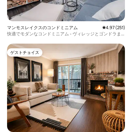
マンモスレイクスのコンドミニアム
レビュー251件
4.97 (251)
快適でモダンなコンドミニアム - ヴィレッジとゴンドラま
で徒歩
ゲストチョイス
ゲストチョイス