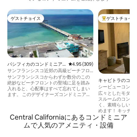
ゲストチョイス
ゲストチョイス
ゲストチョイス
大好評のゲストチ
パシフィカのコンドミニア
レビュー309件、5つ星中4.95
4.95 (309)
ム
サンフランシスコ近郊の高級ビーチフロ
ントコンドミニアム（Blue Wave 1）
サンフランシスコからわずか数分のこの
キャピトラのコン
絶妙なビーチフロントの聖域に足を踏み
ム
シービューコンドミ
入れると、心配事はすべて忘れてしまい
150歩！
広々としたモダン
ます。 このデザイナーズコンドミニアム
スルームのコンド
は、床から天井までのガラスを通して絶
く、素晴らしいオ
景のパノラマ太平洋ビューを楽しめるよ
めます！ キッチンバー、リビングルー
うに建てられています。 ガス暖炉と広い
Central Californiaにあるコンドミニア
ム、廊下から海を
テラスがあり、いつでも素晴らしい景色
す。ビーチ、カピ
を楽しめます。 バスルームには、特別に
ムで人気のアメニティ・設備
ショッピング、2
深いスパ浴槽が備わっています。 キング
で150歩です。 改装されたキッチン、Wi-
ベッド2台とツインエアベッド1台で最大5