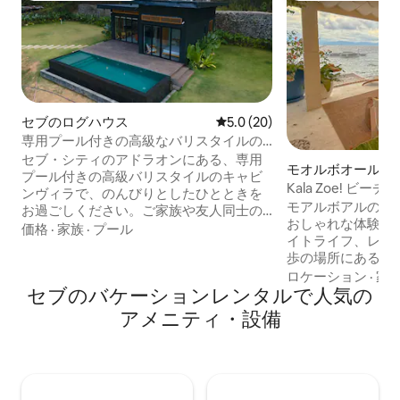
セブのログハウス
レビュー20件、5つ星中5.0
5.0 (20)
専用プール付きの高級なバリスタイルの
キャビンヴィラ
セブ・シティのアドラオンにある、専用
モオルボオールの
プール付きの高級バリスタイルのキャビ
Kala Zoe! ビー
ンヴィラで、のんびりとしたひとときを
モアルボアルのパ
お過ごしください。ご家族や友人同士の
おしゃれな体験をお
グループに最適なこの寝室2室のヴィラ
価格
·
家族
·
プール
イトライフ、レス
は、最大7名様までご宿泊いただけます
歩の場所にあるこ
（有料で最大10名様まで可能）。PS5、カ
ィラは、大人6名様
ロケーション
·
家
ラオケ（午後10時まで）、高速Wi-Fi、無
セブのバケーションレンタルで人気の
名様にぴったりです。 ビーチへ
料の朝食、飲み物、精製水を備えた、自
クセス、水辺を見
然に囲まれたゆったりとした隠れ家でお
アメニティ・設備
外ダイニング、屋
くつろぎください。都心からわずか数分
ビューラウンジス
のところにある、穏やかな旅をお楽しみ
さい。ヴィラには
ください。 #カラオケ #無料駐車場 # PS5
ッチンが完備わっています
# 150MbpsのWi-Fi # Netflix # Disney Plus
ッドルームには、
# 家の外でキャンプができます。 # 宿泊