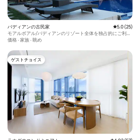
バディアンの古民家
レビュー25
5.0 (25)
モアルボアル/バディアンのリゾート全体を独占的にご利用
いただけます
価格
·
家族
·
眺め
ゲストチョイス
ゲストチョイス