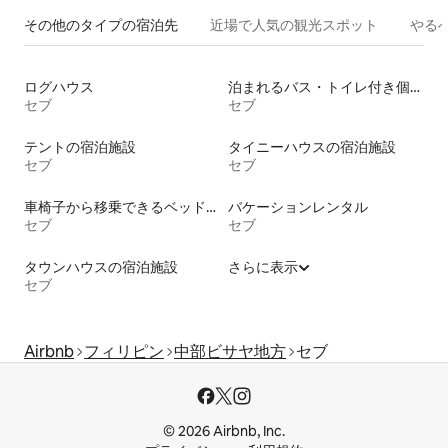
その他のタ⁠イ⁠プ⁠の宿⁠泊⁠先
近場で人気の観光スポット
やる
ログハウス
泊まれるバス・トイレ付き個室
セブ
セブ
テントの宿泊施設
タイニーハウスの宿泊施設
セブ
セブ
車椅子から移乗できるベッドがある宿泊施設
バケーションレンタル
セブ
セブ
タウンハウスの宿泊施設
さらに表示
セブ
Airbnb
フィリピン
中部ビサヤ地方
セブ
© 2026 Airbnb, Inc.