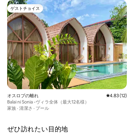
ゲストチョイス
ゲストチョイス
オスロブの離れ
レビュー12件
4.83 (12)
Balai ni Sonia -ヴィラ全体（最大12名様）
家族
·
清潔さ
·
プール
ぜひ訪⁠れ⁠た⁠い目⁠的⁠地