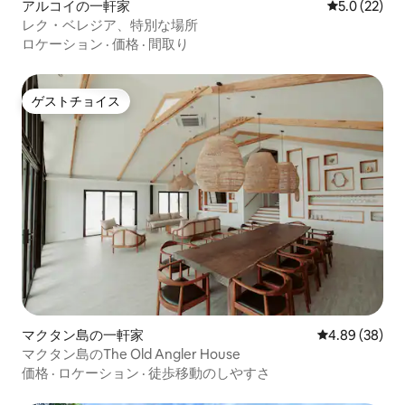
アルコイの一軒家
レビュー22
5.0 (22)
レク・ベレジア、特別な場所
ロケーション
·
価格
·
間取り
ゲストチョイス
ゲストチョイス
マクタン島の一軒家
レビュー38件
4.89 (38)
マクタン島のThe Old Angler House
価格
·
ロケーション
·
徒歩移動のしやすさ