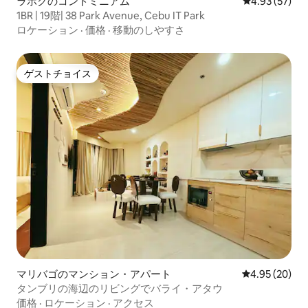
ラホグのコンドミニアム
レビュー57件
4.93 (57)
1BR | 19階| 38 Park Avenue, Cebu IT Park
ロケーション
·
価格
·
移動のしやすさ
ゲストチョイス
ゲストチョイス
マリバゴのマンション・アパート
レビュー20件
4.95 (20)
タンブリの海辺のリビングでバライ・アタウ
価格
·
ロケーション
·
アクセス