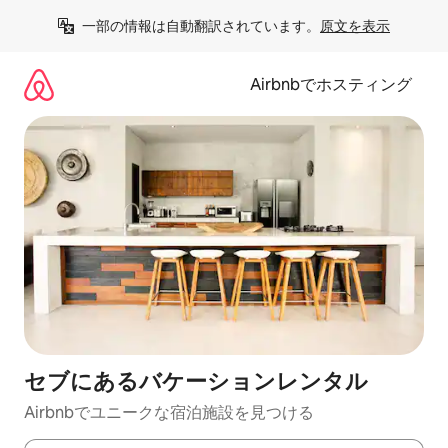
コ
一部の情報は自動翻訳されています。
原文を表示
ン
テ
ン
Airbnbでホスティング
ツ
に
ス
キ
ッ
プ
セブにあるバケーションレンタル
Airbnbでユニークな宿泊施設を見つける