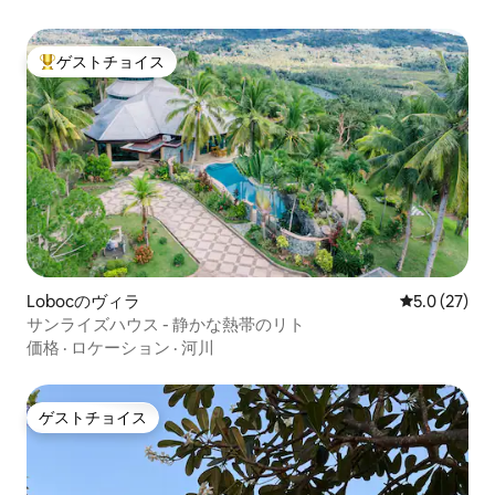
ゲストチョイス
大好評のゲストチョイスです。
Lobocのヴィラ
レビュー27
5.0 (27)
サンライズハウス - 静かな熱帯のリト
価格
·
ロケーション
·
河川
ゲストチョイス
ゲストチョイス