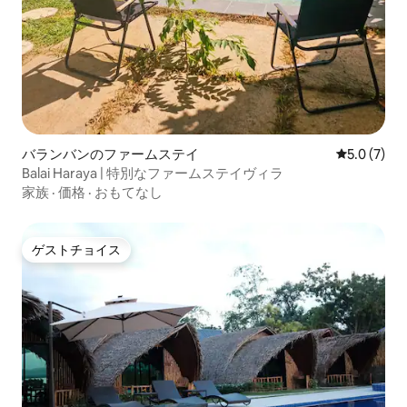
バランバンのファームステイ
レビュー7
5.0 (7)
Balai Haraya | 特別なファームステイヴィラ
家族
·
価格
·
おもてなし
ゲストチョイス
ゲストチョイス