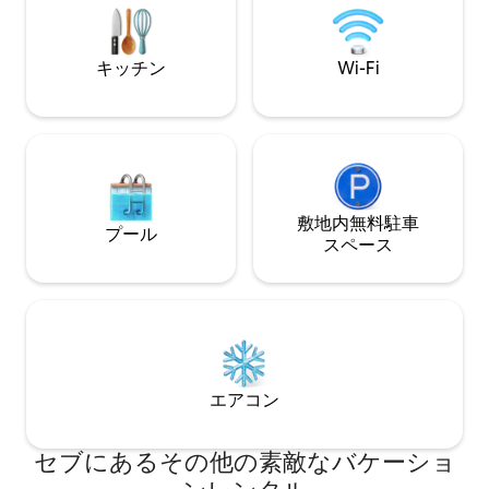
付いています。 2階のベッドルームは、4
施設内での喫煙厳禁
名様用で、専用バ
キッチン
Wi-Fi
敷地内無料駐⁠車
プール
ス⁠ペ⁠ー⁠ス
エアコン
セブにあるその他の素敵なバケーショ