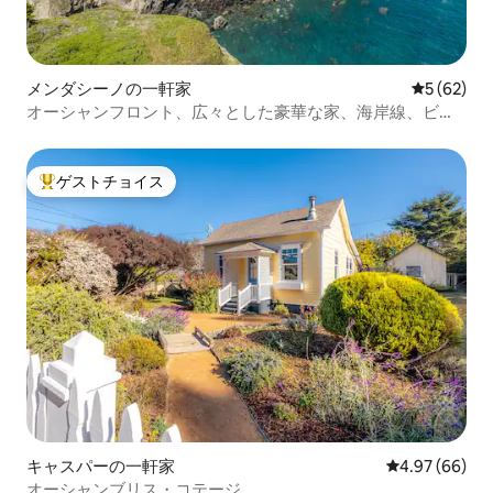
メンダシーノの一軒家
レビュー6
5 (62)
オーシャンフロント、広々とした豪華な家、海岸線、ビー
チ
ゲストチョイス
大好評のゲストチョイスです。
キャスパーの一軒家
レビュー66件
4.97 (66)
オーシャンブリス・コテージ