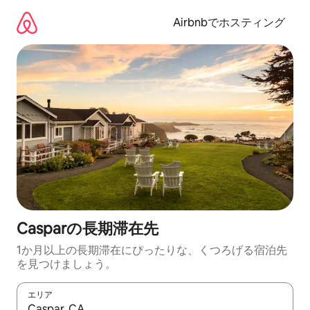
コ
ン
Airbnbでホスティング
テ
ン
ツ
に
ス
キ
ッ
プ
Casparの長期滞在先
1か月以上の長期滞在にぴったりな、くつろげる宿泊先
を見つけましょう。
エリア
検索結果が表示されたら、上下の矢印キーを使って移動するか、