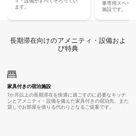
ィ・設備がすべてそろってい
事専用スペース
ます。
施設です。
長期滞在向け⁠のア⁠メ⁠ニ⁠テ⁠ィ⁠・設⁠備⁠およ
び特⁠典
家具付き⁠の宿⁠泊⁠施⁠設
1か月以上の長期滞在を快適に過ごすのに必要なキッチ
ンとアメニティ・設備を備えた家具付きの宿泊先。また
貸しでお部屋を借りる代わりとなるご提案です。