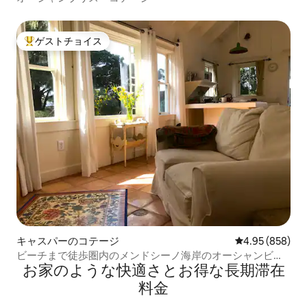
ゲストチョイス
大好評のゲストチョイスです。
キャスパーのコテージ
レビュー858件
4.95 (858)
ビーチまで徒歩圏内のメンドシーノ海岸のオーシャンビュ
お家のような快⁠適⁠さ⁠とお⁠得⁠な長⁠期⁠滞⁠在
ーコテージ。
料⁠金