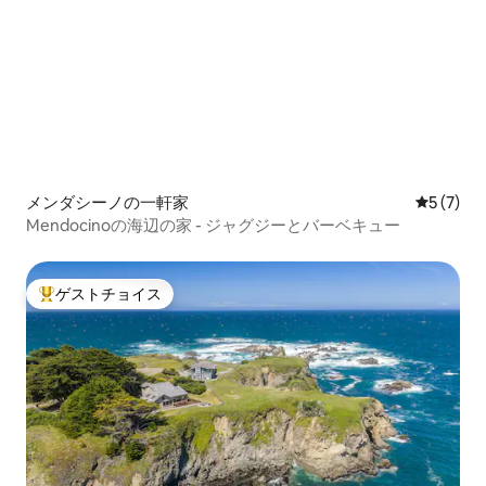
メンダシーノの一軒家
レビュー
5 (7)
Mendocinoの海辺の家 - ジャグジーとバーベキュー
ゲストチョイス
大好評のゲストチョイスです。