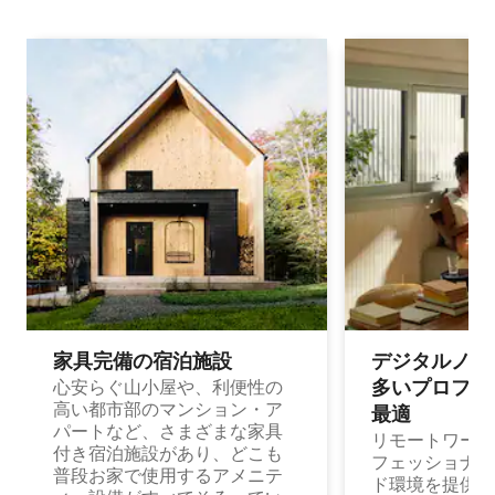
家具完備の宿⁠泊⁠施⁠設
デジタルノマド
多⁠いプ⁠ロ⁠フ⁠ェ⁠
心安らぐ山小屋や、利便性の
高い都市部のマンション・ア
最⁠適
パートなど、さまざまな家具
リモートワーク
付き宿泊施設があり、どこも
フェッショナル
普段お家で使用するアメニテ
ド環境を提供する