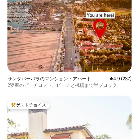
サンタバーバラのマンション・アパート
レビュー237
4.9 (237)
2寝室のビーチロフト、ビーチと桟橋まで半ブロック
ゲストチョイス
大好評のゲストチョイスです。