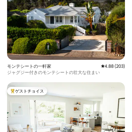
モンテシートの一軒家
レビュー203件
4.88 (203)
ジャグジー付きのモンテシートの壮大な住まい
ゲストチョイス
大好評のゲストチョイスです。