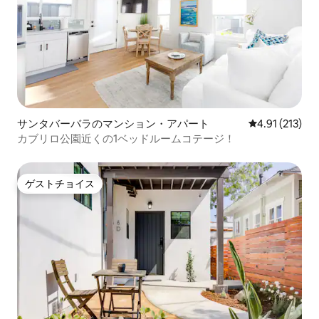
サンタバーバラのマンション・アパート
レビュー213
4.91 (213)
カブリロ公園近くの1ベッドルームコテージ！
ゲストチョイス
ゲストチョイス