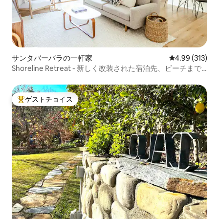
サンタバーバラの一軒家
レビュー313件
4.99 (313)
Shoreline Retreat - 新しく改装された宿泊先、ビーチまで
徒歩
ゲストチョイス
大好評のゲストチョイスです。