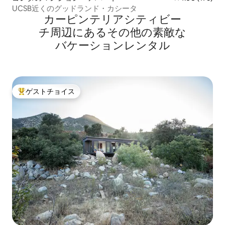
UCSB近くのグッドランド・カシータ
カーピンテリアシティビー
チ⁠周⁠辺⁠に⁠あ⁠るそ⁠の⁠他⁠の素⁠敵⁠な
バ⁠ケ⁠ー⁠シ⁠ョ⁠ン⁠レ⁠ン⁠タ⁠ル
ゲストチョイス
大好評のゲストチョイスです。