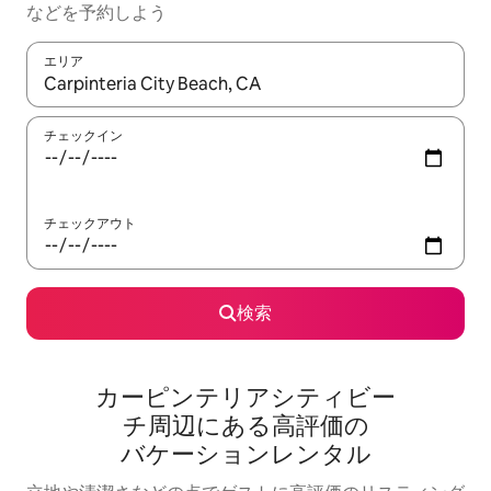
な⁠ど⁠を予⁠約⁠し⁠よ⁠う
エリア
検索結果が表示されたら、上下の矢印キーを使って移動するか、
チェックイン
チェックアウト
検索
カーピンテリアシティビー
チ⁠周⁠辺⁠に⁠あ⁠る高⁠評⁠価⁠の
バ⁠ケ⁠ー⁠シ⁠ョ⁠ン⁠レ⁠ン⁠タ⁠ル