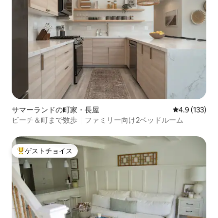
サマーランドの町家・長屋
レビュー133
4.9 (133)
ビーチ＆町まで数歩｜ファミリー向け2ベッドルーム
ゲストチョイス
大好評のゲストチョイスです。