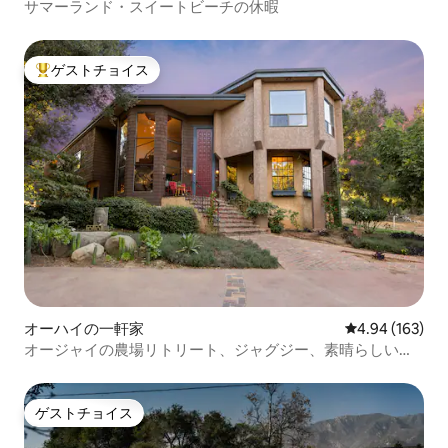
サマーランド・スイートビーチの休暇
ゲストチョイス
大好評のゲストチョイスです。
オーハイの一軒家
レビュー163件
4.94 (163)
オージャイの農場リトリート、ジャグジー、素晴らしい山
の景色
ゲストチョイス
ゲストチョイス