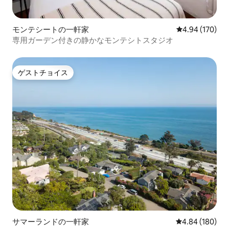
モンテシートの一軒家
レビュー170件
4.94 (170)
専用ガーデン付きの静かなモンテシトスタジオ
ゲストチョイス
ゲストチョイス
サマーランドの一軒家
レビュー180件
4.84 (180)