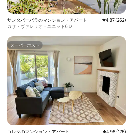
サンタバーバラのマンション・アパート
レビュー262件
4.87 (262)
カサ・ヴァレリオ・ユニット6 D
スーパーホスト
スーパーホスト
ゴレタのマンション・アパート
レビュー175件
4.98 (175)