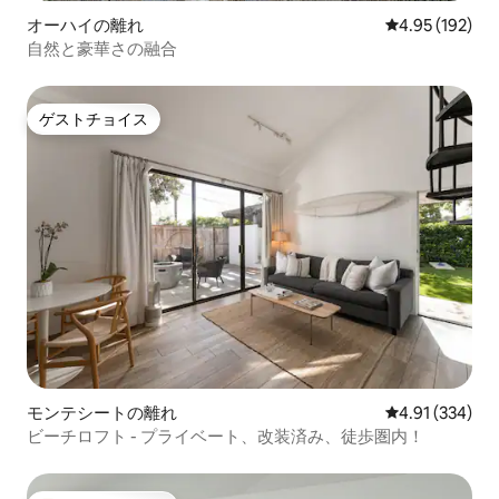
オーハイの離れ
レビュー192件
4.95 (192)
自然と豪華さの融合
ゲストチョイス
ゲストチョイス
モンテシートの離れ
レビュー334件
4.91 (334)
ビーチロフト - プライベート、改装済み、徒歩圏内！