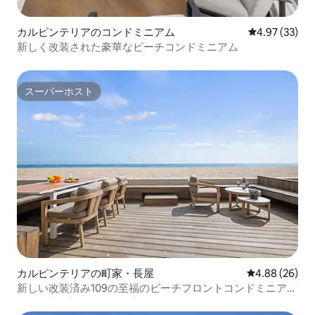
カルピンテリアのコンドミニアム
レビュー33件
4.97 (33)
新しく改装された豪華なビーチコンドミニアム
スーパーホスト
スーパーホスト
カルピンテリアの町家・長屋
レビュー26件
4.88 (26)
新しい改装済み109の至福のビーチフロントコンドミニア
ム！