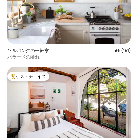
ソルバングの一軒家
レビュー1
5 (151)
バラードの離れ
ゲストチョイス
大好評のゲストチョイスです。