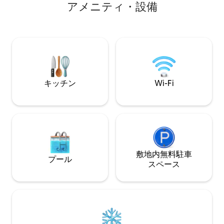
ア⁠メ⁠ニ⁠テ⁠ィ⁠・⁠設⁠備
された全長33フィートのエアストリーム
は2つの寝室があ
で、カリフォルニア・ドリームを始めま
ッド、もう1つには
しょう。サーフィン界で「海岸の女王」
ル）があり、バス
として知られるリンコン・ポイントとサ
広々としたリビン
マーランドはどちらも車ですぐの場所に
ルームには4名様用
あります。 公共交通機関はありません。
外用ダイニングエ
車が必要です。 ウェルカムマニュアルや
ルが備わっています。 ブギーボ
各種パンフレットが用意されています。
ーチチェア、タオ
キッチン
Wi-Fi
敷地内無料駐⁠車
プール
ス⁠ペ⁠ー⁠ス