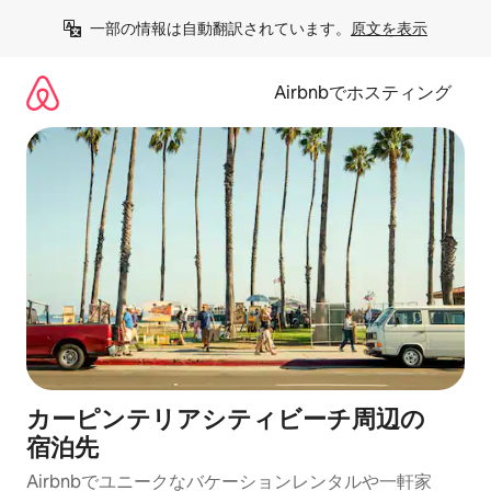
コ
一部の情報は自動翻訳されています。
原文を表示
ン
テ
ン
Airbnbでホスティング
ツ
に
ス
キ
ッ
プ
カーピンテリアシティビーチ⁠周⁠辺⁠の
宿⁠泊⁠先
Airbnbでユニークなバ⁠ケ⁠ー⁠シ⁠ョ⁠ンレ⁠ン⁠タ⁠ルや一⁠軒⁠家