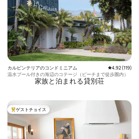
カルピンテリアのコンドミニアム
レビュー119件
4.92 (119)
温水プール付きの海辺のコテージ（ビーチまで徒歩圏内）
家族と泊まれる貸別荘
ゲストチョイス
大好評のゲストチョイスです。