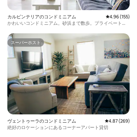
カルピンテリアのコンドミニアム
レビュー155件
4.96 (155)
かわいいコンドミニアム。砂浜まで数歩。プライベートバ
ー、庭、デッキ付き。
スーパーホスト
スーパーホスト
ヴェントゥーラのコンドミニアム
レビュー269件
4.87 (269)
絶好のロケーションにあるコーナーアパート貸切