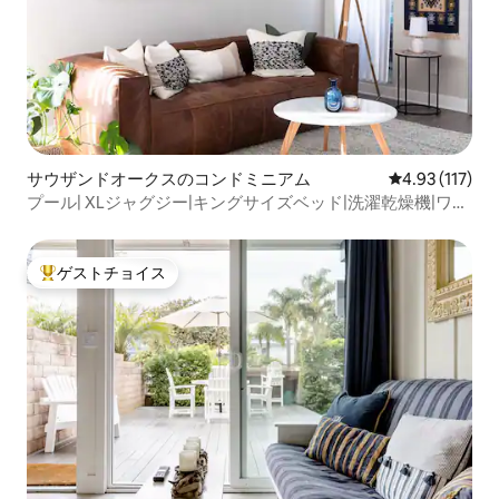
サウザンドオークスのコンドミニアム
レビュー117
4.93 (117)
プール| XLジャグジー|キングサイズベッド|洗濯乾燥機|ワー
クスペース
ゲストチョイス
大好評のゲストチョイスです。