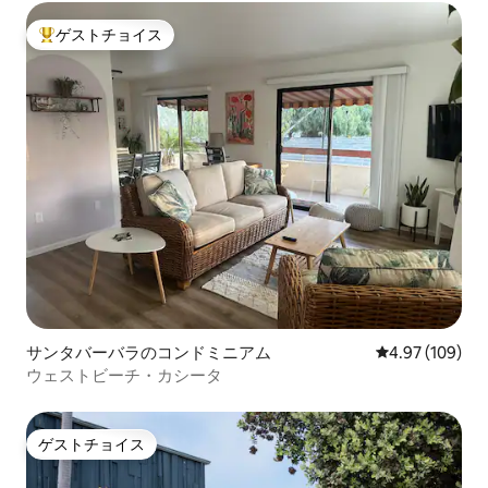
ゲストチョイス
大好評のゲストチョイスです。
サンタバーバラのコンドミニアム
レビュー109件
4.97 (109)
ウェストビーチ・カシータ
ゲストチョイス
ゲストチョイス