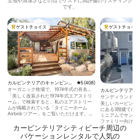
立地や清潔さなどの点でゲストに高評価のリスティング
です。
ゲストチョイス
ゲストチョイス
大好評のゲストチョイスです。
大好評のゲストチ
カルピンテリアのキャンピング
レビュー408件、5つ星中5
5 (408)
カー・RV
オーガニック牧場で、1974年式の有名な
カルピンテリアの
エアストリームでくつろごう
「美しく改装された1974年式エアストリ
アム
サンディランド・
ーム」で検索すると、私のエアストリー
美しいカーピンテ
ムが掲載されている「タイニーホーム
にある3階建ての
Airbnb ツアー」をご覧いただけます。
ミニアムでサンデ
『Condé Nast Traveler』誌が選ぶ南カリ
ファミリー向けで
フォルニアのAirbnb宿泊先トップ40！ あ
カーピンテリアシティビーチ⁠周⁠辺⁠の
です。このコンド
なただけのプライベートエリア カーピン
クスしたビーチホ
バ⁠ケ⁠ー⁠シ⁠ョ⁠ン⁠レ⁠ン⁠タ⁠ル⁠で人⁠気⁠の
テリアから車ですぐの場所にある、改装
すべて揃っています。 コンドミ