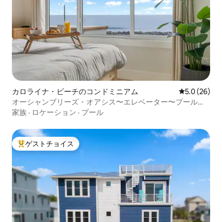
カロライナ・ビーチのコンドミニアム
レビュー26
5.0 (26)
オーシャンブリーズ・オアシス〜エレベーター〜プール〜
ジャグジー
家族
·
ロケーション
·
プール
ゲストチョイス
大好評のゲストチョイスです。