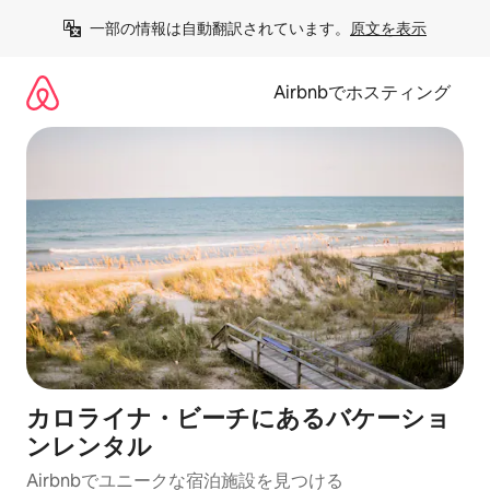
コ
一部の情報は自動翻訳されています。
原文を表示
ン
テ
ン
Airbnbでホスティング
ツ
に
ス
キ
ッ
プ
カロライナ・ビーチにあるバケーショ
ンレンタル
Airbnbでユニークな宿泊施設を見つける