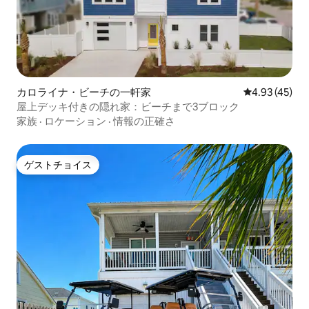
カロライナ・ビーチの一軒家
レビュー45件
4.93 (45)
屋上デッキ付きの隠れ家：ビーチまで3ブロック
家族
·
ロケーション
·
情報の正確さ
ゲストチョイス
ゲストチョイス