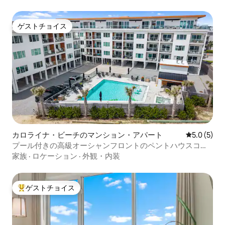
ゲストチョイス
ゲストチョイス
カロライナ・ビーチのマンション・アパート
レビュー5
5.0 (5)
プール付きの高級オーシャンフロントのペントハウスコン
ドミニアム
家族
·
ロケーション
·
外観・内装
ゲストチョイス
大好評のゲストチョイスです。