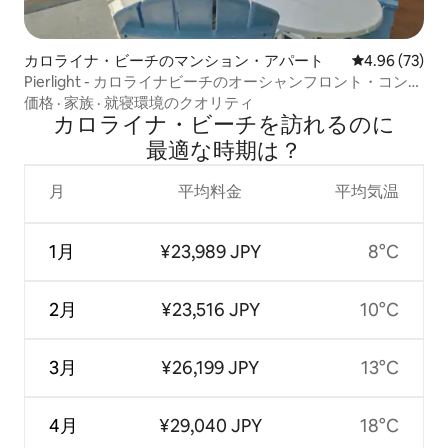
カロライナ・ビーチのマンション・アパート
レビュー73件
4.96 (73)
Pierlight - カロライナビーチのオーシャンフロント・コンド
ミニアム
価格
·
家族
·
就寝環境のクオリティ
カロライナ・ビーチを訪⁠れ⁠るの⁠に
最⁠適⁠な時⁠期⁠は⁠？
月
平均料金
平均気温
1月
¥23,989 JPY
8°C
2月
¥23,516 JPY
10°C
3月
¥26,199 JPY
13°C
4月
¥29,040 JPY
18°C