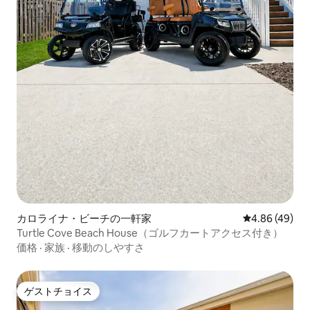
カロライナ・ビーチの一軒家
レビュー49件
4.86 (49)
Turtle Cove Beach House（ゴルフカートアクセス付き）
価格
·
家族
·
移動のしやすさ
ゲストチョイス
ゲストチョイス