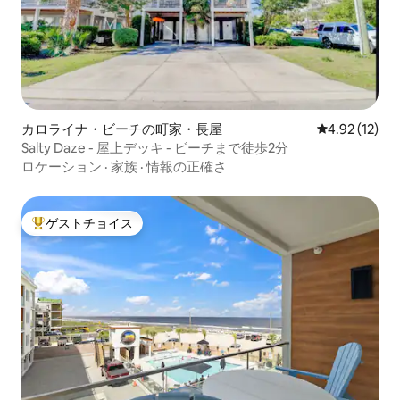
カロライナ・ビーチの町家・長屋
レビュー12件
4.92 (12)
Salty Daze - 屋上デッキ - ビーチまで徒歩2分
ロケーション
·
家族
·
情報の正確さ
ゲストチョイス
大好評のゲストチョイスです。