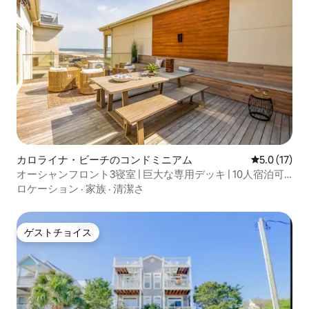
カロライナ・ビーチのコンドミニアム
レビュー17
5.0 (17)
オーシャンフロント3寝室 | 巨大な専用デッキ | 10人宿泊可
能
ロケーション
·
家族
·
清潔さ
ゲストチョイス
ゲストチョイス