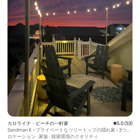
カロライナ・ビーチの一軒家
レビュー53
5.0 (53)
Sandman K • プライベートなツリートップの隠れ家 • 3つの
デッキ
ロケーション
·
家族
·
就寝環境のクオリティ