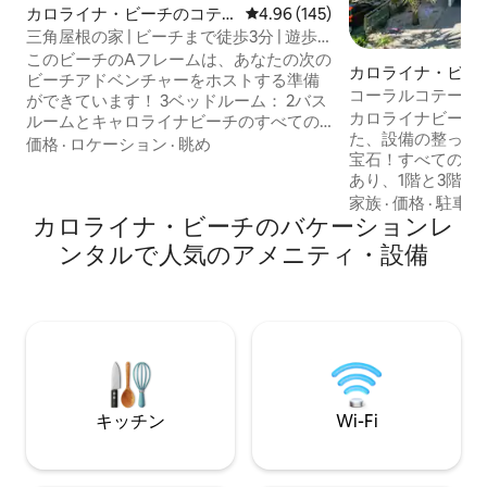
カロライナ・ビーチのコテ
レビュー145件、5つ星中4.96
4.96 (145)
ージ
三角屋根の家 | ビーチまで徒歩3分 | 遊歩
道 | ペットOK
このビーチのAフレームは、あなたの次の
カロライナ・ビー
ビーチアドベンチャーをホストする準備
コーラルコテージ
ができています！ 3ベッドルーム： 2バス
庭、徒歩圏内、8
カロライナビーチ
ルームとキャロライナビーチのすべての
た、設備の整った
場所に歩いて行けます。 - ビーチから1ブ
価格
·
ロケーション
·
眺め
宝石！すべての寝
ロック、ボードウォークまで自転車です
あり、1階と3階に
ぐです。地元のレストラン、The Spot &
ルームがあり、8
家族
·
価格
·
駐車ス
Uncle Vinny's Pizzeriaの隣にあります。 -
カロライナ・ビーチのバケーションレ
ペット用のフェン
1週間滞在する場合でも、数日間滞在する
バルコニー、3台
場合でも、この穏やかな島の雰囲気は、
ンタルで人気のアメニティ・設備
だけます。砂浜ま
また訪れたくなるものです。 -
にビーチへの直接
@casasinthecarolinasをフォローして、
ボードウォーク（
The Sun Shackで何が起こっているか見て
ロライナビーチレ
みましょう！
行けます。地元の
ントを楽しめます
オープンリビング
チでのんびり過ご
キッチン
Wi-Fi
に最適です。