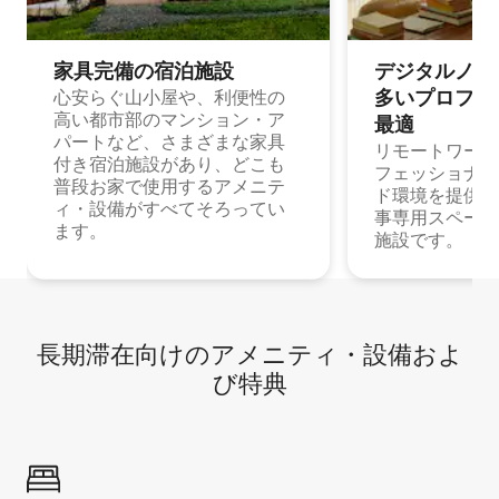
家具完備の宿⁠泊⁠施⁠設
デジタルノマド
多⁠いプ⁠ロ⁠フ⁠ェ⁠
心安らぐ山小屋や、利便性の
高い都市部のマンション・ア
最⁠適
パートなど、さまざまな家具
リモートワーク
付き宿泊施設があり、どこも
フェッショナル
普段お家で使用するアメニテ
ド環境を提供する
ィ・設備がすべてそろってい
事専用スペース
ます。
施設です。
長期滞在向け⁠のア⁠メ⁠ニ⁠テ⁠ィ⁠・設⁠備⁠およ
び特⁠典