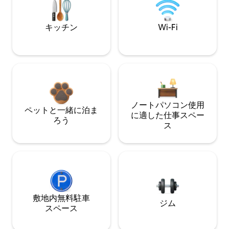
キッチン
Wi-Fi
ノートパソコン使用
ペットと一緒に泊ま
に適した仕事スペー
ろう
ス
敷地内無料駐⁠車
ジム
ス⁠ペ⁠ー⁠ス