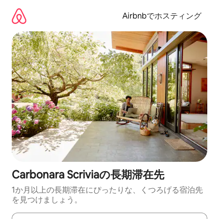
コ
ン
Airbnbでホスティング
テ
ン
ツ
に
ス
キ
ッ
プ
Carbonara Scriviaの長期滞在先
1か月以上の長期滞在にぴったりな、くつろげる宿泊先
を見つけましょう。