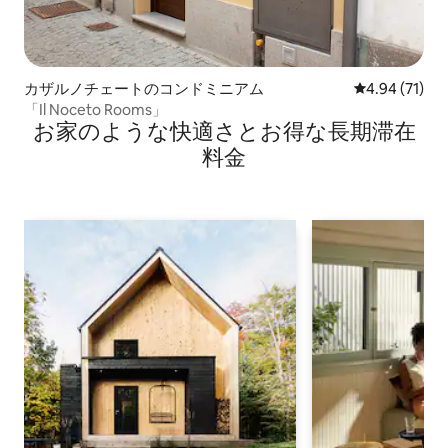
カザルノチェートのコンドミニアム
レビュー71件
4.94 (71)
「Il Noceto Rooms」
お家のような快⁠適⁠さ⁠とお⁠得⁠な長⁠期⁠滞⁠在
料⁠金