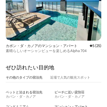
カポン・ダ・カノアのマンション・アパート
レビュー2
5 (25)
素晴らしいオーシャンビューを楽しめるAlpha 704
ぜひ訪⁠れ⁠た⁠い目⁠的⁠地
その他のタ⁠イ⁠プ⁠の宿⁠泊⁠先
近場で人気の観光スポット
ペットと泊まれる宿泊先
ビーチに近い貸別荘
カパン・ダ・カノア
カパン・ダ・カノア
コンドミニアム
マンション・アパート