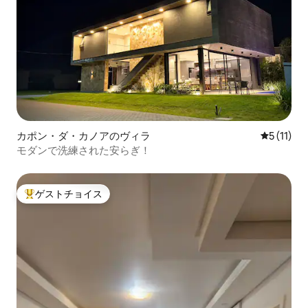
カポン・ダ・カノアのヴィラ
レビュー1
5 (11)
モダンで洗練された安らぎ！
ゲストチョイス
大好評のゲストチョイスです。