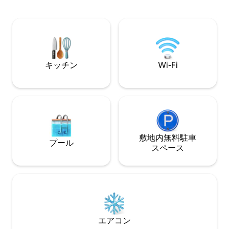
クトップ、冷蔵庫/冷凍庫、電子レンジ、
の大きな冷蔵庫を
コーヒーメーカー、基本的な調理器具を
く冷やすことがで
備えた非常に実用的なキッチン。 ソファ
車1台分の駐車ス
ーベッド、テレビ、Wi-Fiインターネット
ビーチで車を停め
を備えたリビングルーム。 寝室にはダブ
ありません。
ルベッド1台とシングルベッド1台があり
ます。 スプリット：寝室とリビングルー
キッチン
Wi-Fi
ム。
敷地内無料駐⁠車
プール
ス⁠ペ⁠ー⁠ス
エアコン