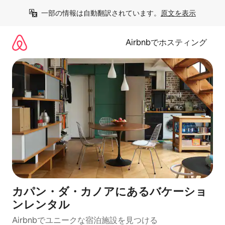
コ
一部の情報は自動翻訳されています。
原文を表示
ン
テ
ン
Airbnbでホスティング
ツ
に
ス
キ
ッ
プ
カパン・ダ・カノアにあるバケーショ
ンレンタル
Airbnbでユニークな宿泊施設を見つける