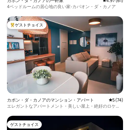
カポン・ダ・カノアの一軒家
レビュー61件
4.97 (61)
4ベッドルームの居心地の良い家-カパオン・ダ・カノア
ゲストチョイス
大好評のゲストチョイスです。
カポン・ダ・カノアのマンション・アパート
レビュー7
5 (74)
エレガントなアパートメント・美しい屋上・絶好のロケー
ション
ゲストチョイス
ゲストチョイス