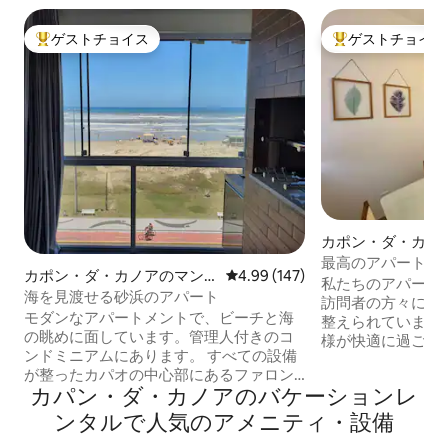
ゲストチョイス
ゲストチョイス
大好評のゲストチョイスです。
大好評のゲストチ
カポン・ダ・カノ
ション・アパート
最高のアパート。W
カポン・ダ・カノアのマン
レビュー147件、5つ星中4.99
4.99 (147)
チとダウンタウン
私たちのアパート
ション・アパート
海を見渡せる砂浜のアパート
訪問者の方々にご
モダンなアパートメントで、ビーチと海
整えられています
の眺めに面しています。管理人付きのコ
様が快適に過ごせ
ンドミニアムにあります。 すべての設備
ています。 ビーチ
が整ったカパオの中心部にあるファロン
ブロックの素晴ら
カパン・ダ・カノアのバケーションレ
広場の隣という、非常に良い立地です。
ります。 2つのベ
近くには2つの小さな広場があります。 駐
はスイートです。 ス
ンタルで人気のアメニティ・設備
車場1台分、屋根付き駐車場付き。 IHクッ
インターネット。