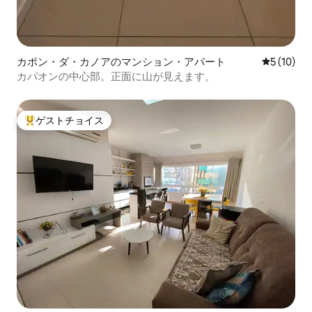
カポン・ダ・カノアのマンション・アパート
レビュー1
5 (10)
カパオンの中心部。正面に山が見えます。
ゲストチョイス
大好評のゲストチョイスです。