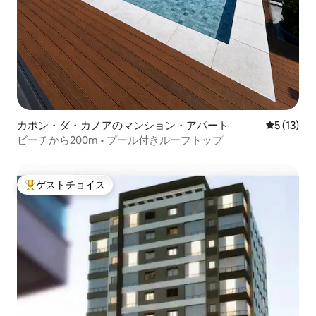
カポン・ダ・カノアのマンション・アパート
レビュー1
5 (13)
ビーチから200m • プール付きルーフトップ
ゲストチョイス
大好評のゲストチョイスです。