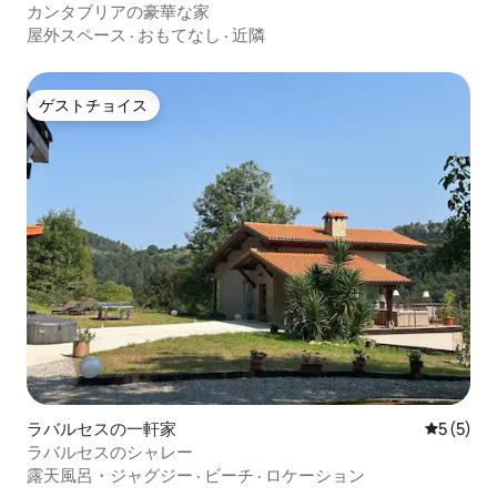
カンタブリアの豪華な家
屋外スペース
·
おもてなし
·
近隣
ゲストチョイス
ゲストチョイス
ラバルセスの一軒家
レビュー
5 (5)
ラバルセスのシャレー
露天風呂・ジャグジー
·
ビーチ
·
ロケーション