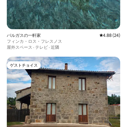
バルガスの一軒家
レビュー24件
4.88 (24)
フィンカ・ロス・フレスノス
屋外スペース
·
テレビ
·
近隣
ゲストチョイス
ゲストチョイス