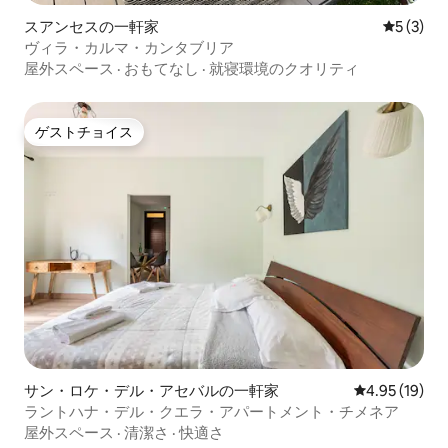
スアンセスの一軒家
レビュー
5 (3)
ヴィラ・カルマ・カンタブリア
屋外スペース
·
おもてなし
·
就寝環境のクオリティ
ゲストチョイス
ゲストチョイス
サン・ロケ・デル・アセバルの一軒家
レビュー19件
4.95 (19)
ラントハナ・デル・クエラ・アパートメント・チメネア
屋外スペース
·
清潔さ
·
快適さ