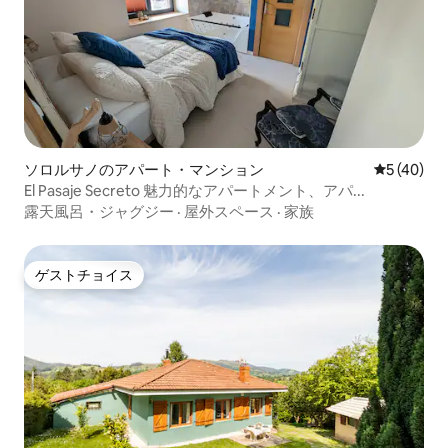
ソロルサノのアパート・マンション
レビュー4
5 (40)
El Pasaje Secreto 魅力的なアパートメント、アパ...
露天風呂・ジャグジー
·
屋外スペース
·
家族
ゲストチョイス
ゲストチョイス