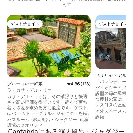
ます
ゲストチョイス
ゲストチョイス
ゲストチョイス
ゲストチョイス
ベリリャ・デル・
オンのコテージ
「パレンティーナ
プハーヨの一軒家
レビュー128件、5つ星中4.86
4.86 (128)
34/361
バイオクライメテ
ラ・カサ・デル・リオ
設型の緑の屋根（
カサ・デル・リオは、その清潔さと快適
つ農村の家は、30
さで高い評価を得ています。静かで落ち
ンス付きの区画に
着く環境を求める方に最適です。ゲスト
ーナ山岳自然公園
屋外スペース
·
ハ
はバーベキューグリルとジャグジーを備
池のふもとに位置
設備
えた庭園を高く評価しています。さら
バスルーム
·
露天風呂・ジャグジー
·
就寝
ス・カルダニョス
に、2020年にカンタブリアの町として受
環境のクオリティ
効面積86平方メー
賞したこの村は、自然と文化の両方を楽
Cantabriaにある露天風呂・ジャグジー
方メートルのリビ