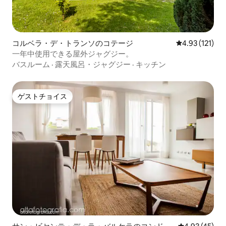
コルベラ・デ・トランソのコテージ
レビュー121
4.93 (121)
一年中使用できる屋外ジャグジー。
バスルーム
·
露天風呂・ジャグジー
·
キッチン
ゲストチョイス
ゲストチョイス