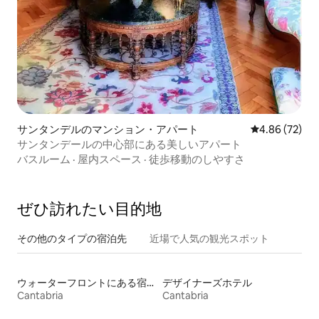
サンタンデルのマンション・アパート
レビュー72件
4.86 (72)
サンタンデールの中心部にある美しいアパート
バスルーム
·
屋内スペース
·
徒歩移動のしやすさ
ぜひ訪⁠れ⁠た⁠い目⁠的⁠地
その他のタ⁠イ⁠プ⁠の宿⁠泊⁠先
近場で人気の観光スポット
ウォーターフロントにある宿泊施設
デザイナーズホテル
Cantabria
Cantabria