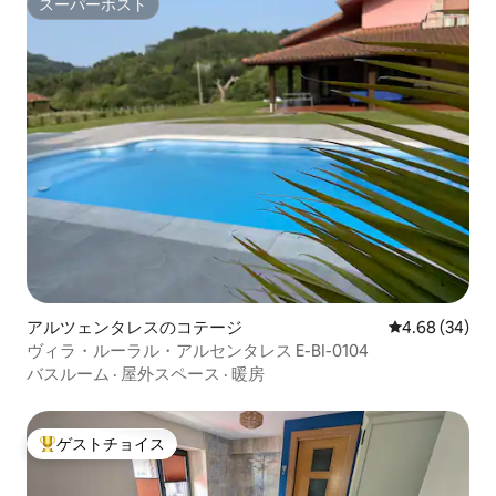
スーパーホスト
スーパーホスト
アルツェンタレスのコテージ
レビュー34件
4.68 (34)
ヴィラ・ルーラル・アルセンタレス E-BI-0104
バスルーム
·
屋外スペース
·
暖房
ゲストチョイス
大好評のゲストチョイスです。