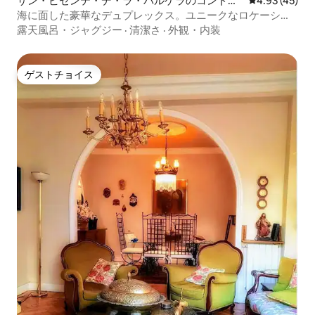
サン・ビセンテ・デ・ラ・バルケラのコンドミ
レビュー45件
4.93 (45)
ニアム
海に面した豪華なデュプレックス。ユニークなロケーショ
ン。
露天風呂・ジャグジー
·
清潔さ
·
外観・内装
ゲストチョイス
ゲストチョイス