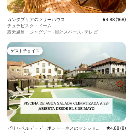
カンタブリアのツリーハウス
レビュー168件
4.88 (168)
チュラビスタ・ドーム
露天風呂・ジャグジー
·
屋外スペース
·
テレビ
ゲストチョイス
ゲストチョイス
ビリャベルデ・デ・ポントーネスのマンショ
レビュー8件
4.88 (8)