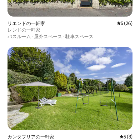
リエンドの一軒家
レビュー2
5 (26)
レンドの一軒家
バスルーム
·
屋外スペース
·
駐車スペース
カンタブリアの一軒家
レビュー
5 (3)