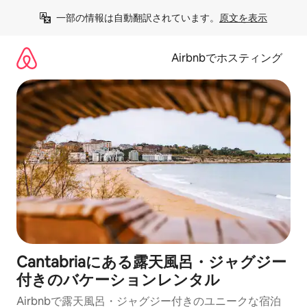
コ
一部の情報は自動翻訳されています。
原文を表示
ン
テ
ン
Airbnbでホスティング
ツ
に
ス
キ
ッ
プ
Cantabriaにある露天風呂・ジャグジー
付きのバケーションレンタル
Airbnbで露天風呂・ジャグジー付きのユニークな宿泊