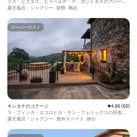
ン・アパート
ラス・ビスタス、ビラベルデ・デ・ポントネスのアパー
ト。
露天風呂・ジャグジー
·
状態
·
眺め
スーパーホスト
スーパーホスト
キンタナのコテージ
レビュー65件
4.86 (65)
ラ・フィンカ・エコロヒカ・サン・フェリックスの田舎の
家
露天風呂・ジャグジー
·
屋外スペース
·
静か