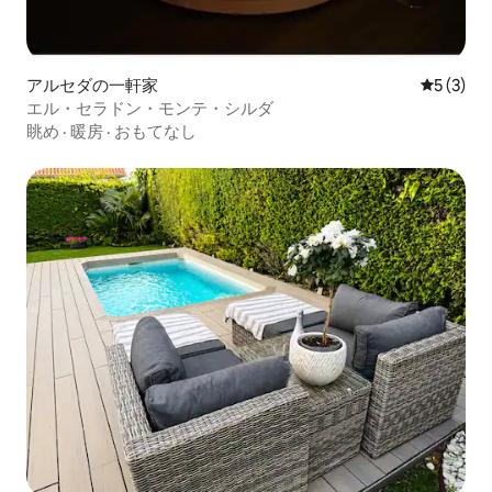
アルセダの一軒家
レビュー
5 (3)
エル・セラドン・モンテ・シルダ
眺め
·
暖房
·
おもてなし