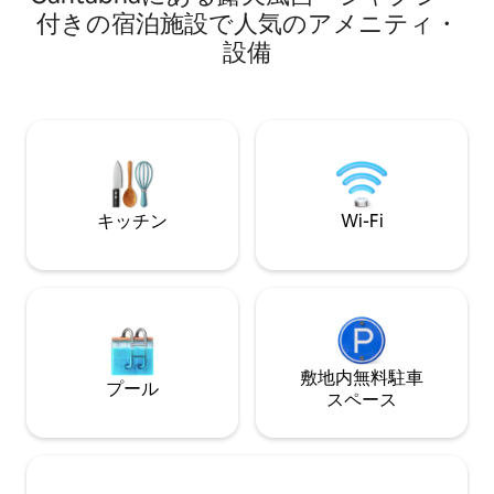
しめる環境を提供しています。冬には、
付きの宿泊施設で人気のアメニティ・
バスルーム2室、
アルト・カンポーでスキーを楽しむこと
����器、冷蔵
設備
ができます。 カサ・デル・リオには、設
ッチン。貯水池を
備の整ったキッチン、暖炉付きのダイニ
バーベキューとペ
ングルーム、2つのバスルームがありま
す。
す。 また、バーベキューグリル付きの庭
や駐車場もご利用いただけます。
キッチン
Wi-Fi
敷地内無料駐⁠車
プール
ス⁠ペ⁠ー⁠ス