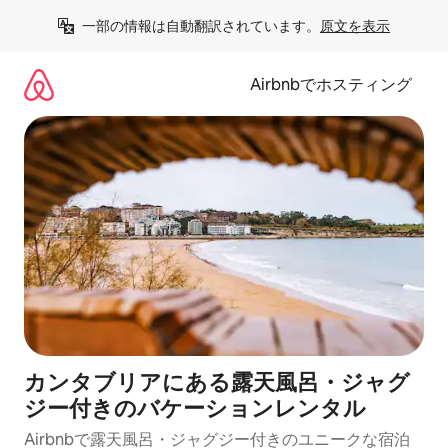
コ
一部の情報は自動翻訳されています。
原文を表示
ン
テ
ン
Airbnbでホスティング
ツ
に
ス
キ
ッ
プ
カンタブリアにある露天風呂・ジャグ
ジー付きのバケーションレンタル
Airbnbで露天風呂・ジャグジー付きのユニークな宿泊