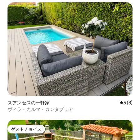
スアンセスの一軒家
レビュー
5 (3)
ヴィラ・カルマ・カンタブリア
ゲストチョイス
ゲストチョイス