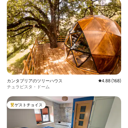
カンタブリアのツリーハウス
レビュー168件
4.88 (168)
チュラビスタ・ドーム
ゲストチョイス
大好評のゲストチョイスです。