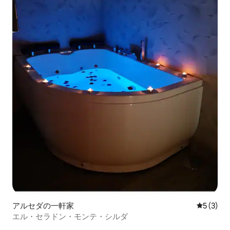
アルセダの一軒家
レビュー
5 (3)
エル・セラドン・モンテ・シルダ