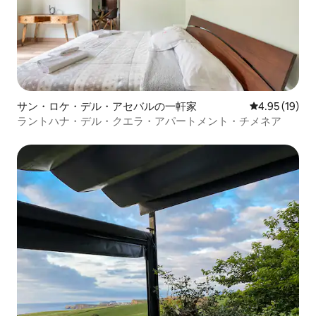
サン・ロケ・デル・アセバルの一軒家
レビュー19件
4.95 (19)
ラントハナ・デル・クエラ・アパートメント・チメネア