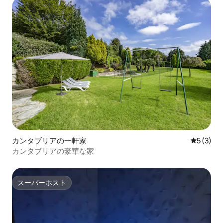
カンタブリアの一軒家
レビュー
5 (3)
カンタブリアの豪華な家
スーパーホスト
スーパーホスト