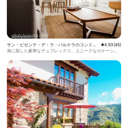
サン・ビセンテ・デ・ラ・バルケラのコンドミ
レビュー45件
4.93 (45)
ニアム
海に面した豪華なデュプレックス。ユニークなロケーショ
ン。