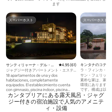
ます
スーパーホスト
スーパーホスト
スーパーホスト
スーパーホスト
キンタナのコテー
サンティリャーナ・デル・マ
レビュー61件、5つ星中4.95
4.95 (61)
ルのマンション・アパート
ラ・フィンカ・エ
ジャグジー付きアパートメント・エステ
リックスの田舎の
ラ・デ・アルタミラ
サン・フェリック
18 apartamentos de una y dos
素朴な家は、家族
habitaciones, completamente
環境にあります。 
equipados. El establecimiento cuenta
です。構成は以下の
con gimnasio, piscina indoor, piscina
カンタブリアにある露天風呂・ジャグ
ッチン、ダイニン
infantil y solarium ideales para disfrutar
バスルーム、 寝室とバルコニー - 2階：ダ
en familia, en pareja o con amigos.
ジー付きの宿泊施設で人気のアメニテ
ブルベッドルーム5
Situados frente al Zoo de Santillana del
ィ・設備
スルーム、バルコ
Mar, a 550m del casco histórico de la villa