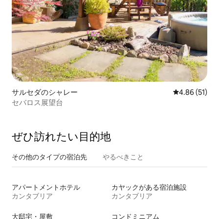
サルセダのシャレー
レビュー51件
4.86 (51)
セバロス展望台
ぜひ訪⁠れ⁠た⁠い目⁠的⁠地
その他のタ⁠イ⁠プ⁠の宿⁠泊⁠先
やるべきこと
アパートメントホテル
カヤックがある宿泊施設
カンタブリア
カンタブリア
大邸宅・屋敷
コンドミニアム