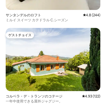
サンタンデルのロフト
レビュー244
4.8 (244)
ミルイ スイーツ カテドラル C.シーズン
ゲストチョイス
ゲストチョイス
コルベラ・デ・トランソのコテージ
レビュー122件
4.93 (122)
一年中使用できる屋外ジャグジー。