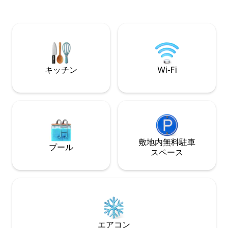
流と展望台から2
y a 1km de las Cuevas de Altamira. Su
アソン自然公園か
situación privilegiada y excelentes
ら40分の場所に位
comunicaciones hacen que sea un
ート、カヌー、洞
enclave ideal para visitar la costa
環境です。
occidental de Cantabria.
キッチン
Wi-Fi
敷地内無料駐⁠車
プール
ス⁠ペ⁠ー⁠ス
エアコン