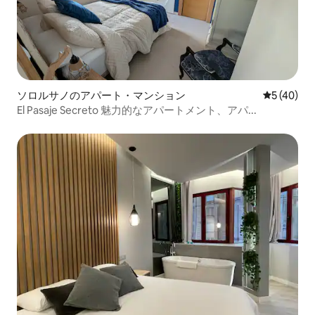
ソロルサノのアパート・マンション
レビュー4
5 (40)
El Pasaje Secreto 魅力的なアパートメント、アパ...