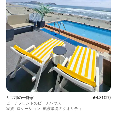
リマ郡の一軒家
レビュー27件
4.81 (27)
ビーチフロントのビーチハウス
家族
·
ロケーション
·
就寝環境のクオリティ