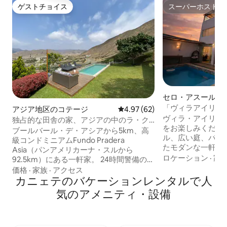
ゲストチョイス
スーパーホスト
ゲストチョイス
スーパーホスト
セロ・アスールの
「ヴィラアイリス
アジア地区のコテージ
レビュー62件、5つ星中4.97
4.97 (62)
きプレミアムハウ
ヴィラ・アイリス 
独占的な田舎の家、アジアの中のラ・ク
をお楽しみください。 プライベ
エスタ、7名様
ブールバール・デ・アシアから5km、高
ル、広い庭、バー
級コンドミニアムFundo Pradera
たモダンな一軒家
Asia（パンアメリカーナ・スルから
つろぎ、楽しむた
ロケーション
·
家
92.5km）にある一軒家。 24時間警備のあ
す。セロ・アスー
るプライベートコンドミニアム。 アジア
価格
·
家族
·
アクセス
ずか4分です。 快適な空間、高級感あふ
渓谷の絶景、良好な気候、プール、バー
カニェテのバケーションレンタルで人
れる雰囲気、そし
ベキュー。 730 平方メートルの敷地。 コ
気のアメニティ・設備
の体験をお楽しみ
ンドミニアムには散策エリアがありま
ものがすべて揃っ
す。 ブールバードにはスーパー、薬局、
の高い体験をお楽
レストランなどがあり、年中無休で営業
当地で戦略的なパ
しています。 寝具を持参することを検討