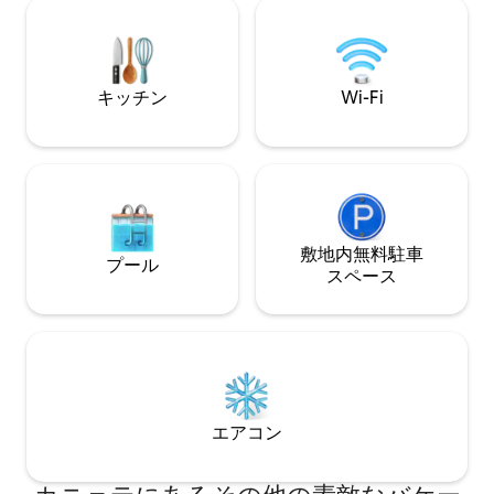
でおります😉 ✨ Vidalon Livingが運営して
してください（枕とカバーは提供しま
います。
す）。 コンドミニアムのコートや遊具は
ご利用いただけません。
キッチン
Wi-Fi
敷地内無料駐⁠車
プール
ス⁠ペ⁠ー⁠ス
エアコン