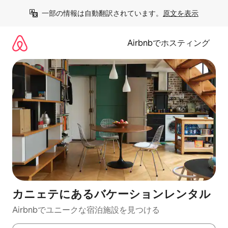
コ
一部の情報は自動翻訳されています。
原文を表示
ン
テ
ン
Airbnbでホスティング
ツ
に
ス
キ
ッ
プ
カニェテにあるバケーションレンタル
Airbnbでユニークな宿泊施設を見つける