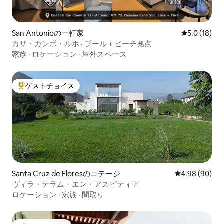
San Antonioの一軒家
レビュー18
5.0 (18)
カサ・カンポ・ルホ · プール + ビーチ拠点
家族
·
ロケーション
·
屋外スペース
ゲストチョイス
大好評のゲストチョイスです。
Santa Cruz de Floresのコテージ
レビュー90件
4.98 (90)
ヴィラ・テラム・エン・アスピティア
ロケーション
·
家族
·
間取り