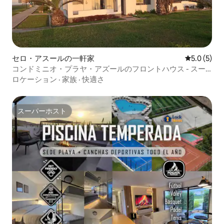
セロ・アスールの一軒家
レビュー5
5.0 (5)
コンドミニオ・プラヤ・アズールのフロントハウス - スー
パーホスト！
ロケーション
·
家族
·
快適さ
スーパーホスト
スーパーホスト