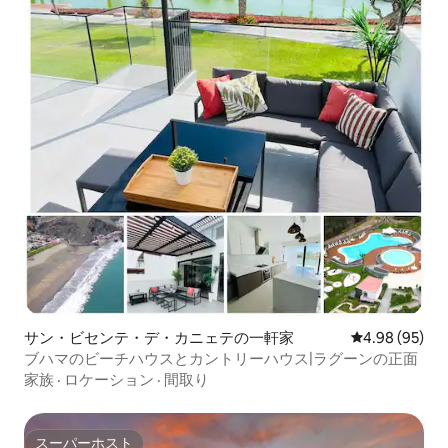
サン・ビセンテ・デ・カニェテの一軒家
レビュー95件
4.98 (95)
ブハマのビーチハウスとカントリーハウス|ラグーンの正面
家族
·
ロケーション
·
間取り
スーパーホスト