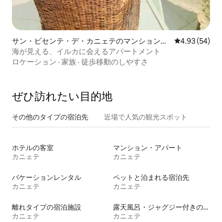
サン・ビセンテ・デ・カニェテのマンション・
レビュー54件
4.93 (54)
アパート
海が見える、イルカに会えるアパートメント
ロケーション
·
家族
·
徒歩移動のしやすさ
ぜひ訪⁠れ⁠た⁠い目⁠的⁠地
その他のタ⁠イ⁠プ⁠の宿⁠泊⁠先
近場で人気の観光スポット
ホテルの客室
マンション・アパート
カニェテ
カニェテ
バケーションレンタル
ペットと泊まれる宿泊先
カニェテ
カニェテ
離れタイプの宿泊施設
露天風呂・ジャグジー付きの宿泊施設
カニェテ
カニェテ