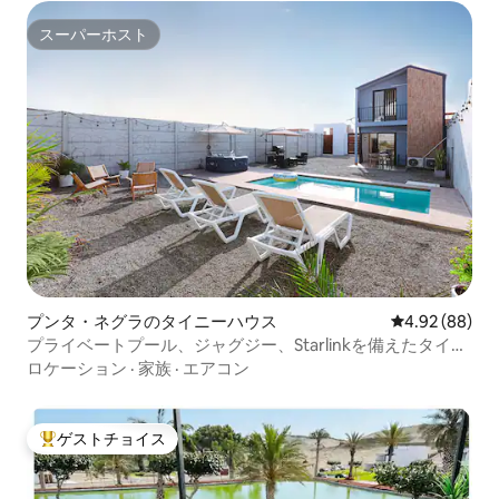
スーパーホスト
スーパーホスト
プンタ・ネグラのタイニーハウス
レビュー88件
4.92 (88)
プライベートプール、ジャグジー、Starlinkを備えたタイニ
ーハウス
ロケーション
·
家族
·
エアコン
ゲストチョイス
大好評のゲストチョイスです。