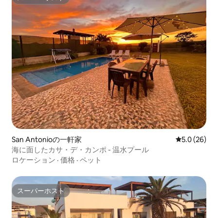
スーパーホスト
San Antonioの一軒家
レビュー26
5.0 (26)
海に面したカサ・デ・カンポ - 温水プール
ロケーション
·
価格
·
ペット
スーパーホスト
スーパーホスト