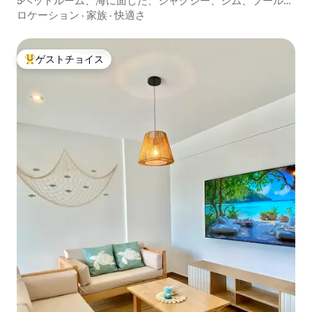
5ベッドルーム、海に面した、ジャグジー、ジム、プール、
グリル
ロケーション
·
家族
·
快適さ
ゲストチョイス
大好評のゲストチョイスです。