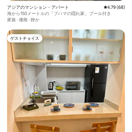
アジアのマンション・アパート
レビュー68件
4.79 (68)
海から150メートルの「ブハマの隠れ家」プール付き
家族
·
価格
·
静か
ゲストチョイス
ゲストチョイス