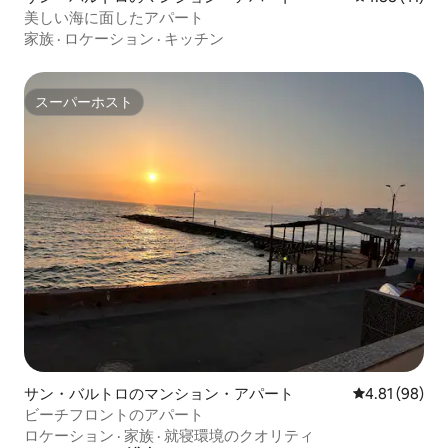
美しい海に面したアパート
家族
·
ロケーション
·
キッチン
スーパーホスト
スーパーホスト
サン・バルトロのマンション・アパート
レビュー98件
4.81 (98)
ビーチフロントのアパート
ロケーション
·
家族
·
就寝環境のクオリティ