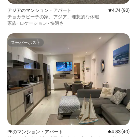
アジアのマンション・アパート
レビュー92件
4.74 (92)
チョカラビーチの家、アジア、理想的な休暇
家族
·
ロケーション
·
快適さ
スーパーホスト
スーパーホスト
PEのマンション・アパート
レビュー40件
4.83 (40)