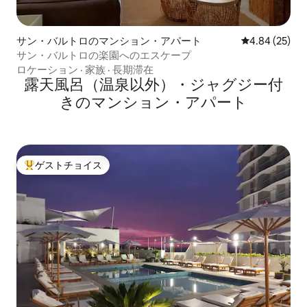
サン・バルトロのマンション・アパート
レビュー25件
4.84 (25)
サン・バルトロの楽園へのエスケープ
ロケーション
·
家族
·
長期滞在
露天風呂（温泉以外）・ジャグジー付
きのマンション・アパート
ゲストチョイス
大好評のゲストチョイスです。