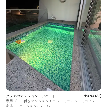
アジアのマンション・アパート
レビュー32件
4.94 (32)
専用プール付きマンション！コンドミニアム・ミコノス、
ビーチ1分
家族
·
ロケーション
·
プール