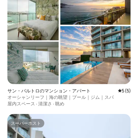
サン・バルトロのマンション・アパート
レビュー
5 (5)
オーシャンリーフ｜海の眺望｜プール｜ジム｜スパ
屋内スペース
·
清潔さ
·
眺め
スーパーホスト
スーパーホスト