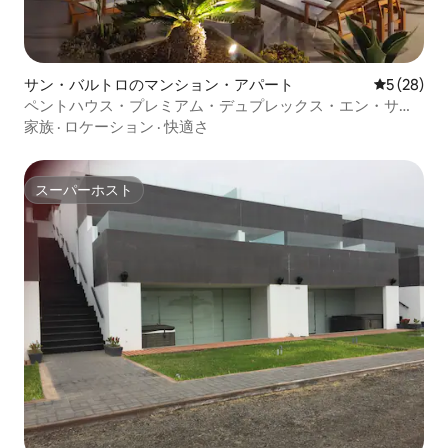
サン・バルトロのマンション・アパート
レビュー2
5 (28)
ペントハウス・プレミアム・デュプレックス・エン・サ
ン・バルトロ
家族
·
ロケーション
·
快適さ
スーパーホスト
スーパーホスト