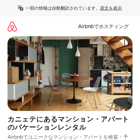
コ
一部の情報は自動翻訳されています。
原文を表示
ン
テ
ン
Airbnbでホスティング
ツ
に
ス
キ
ッ
プ
カニェテにあるマンション・アパート
のバケーションレンタル
Airbnbでユニークなマンション・アパートを検索・予