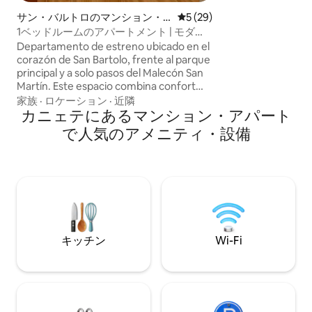
公園、市場、レス
サン・バルトロのマンション・
レビュー29件、5つ星中5つ
5 (29)
近い。 家族で楽
アパート
1ベッドルームのアパートメント | モダン
遊歩道。ペットフ
で中心部に位置
身の回り品だけを
Departamento de estreno ubicado en el
リルはありません
corazón de San Bartolo, frente al parque
お持ち込みいただ
principal y a solo pasos del Malecón San
Martín. Este espacio combina confort
con una ubicación estratégica: muy
家族
·
ロケーション
·
近隣
cerca de la playa y de la zona comercial.
カニェテにあるマンション・アパート
En San Bartolo podrás disfrutar de
で人気のアメニティ・設備
caminatas frente al mar, días de playa y
actividades como paddle, surf y paseos
en bote.
キッチン
Wi-Fi