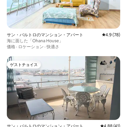
サン・バルトロのマンション・アパート
レビュー78
4.9 (78)
海に面した「Ohana House」
価格
·
ロケーション
·
快適さ
ゲストチョイス
ゲストチョイス
サン・バルトロのマンション・アパート
レビュー41件
4.88 (41)