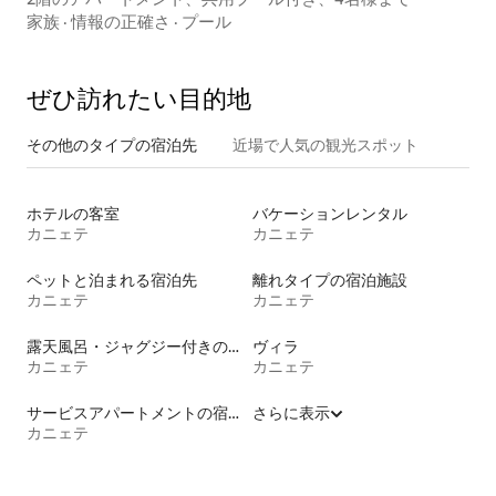
家族
·
情報の正確さ
·
プール
ぜひ訪⁠れ⁠た⁠い目⁠的⁠地
その他のタ⁠イ⁠プ⁠の宿⁠泊⁠先
近場で人気の観光スポット
ホテルの客室
バケーションレンタル
カニェテ
カニェテ
ペットと泊まれる宿泊先
離れタイプの宿泊施設
カニェテ
カニェテ
露天風呂・ジャグジー付きの宿泊施設
ヴィラ
カニェテ
カニェテ
サービスアパートメントの宿泊施設
さらに表示
カニェテ