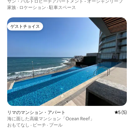
サン・バルトロビーチアパートメント - オーシャンリーフ
家族
·
ロケーション
·
駐車スペース
ゲストチョイス
ゲストチョイス
リマのマンション・アパート
レビュー
5 (5)
海に面した高級マンション「Ocean Reef」
おもてなし
·
ビーチ
·
プール