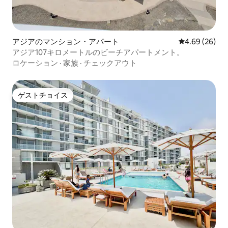
アジアのマンション・アパート
レビュー26件
4.69 (26)
アジア107キロメートルのビーチアパートメント。
ロケーション
·
家族
·
チェックアウト
ゲストチョイス
ゲストチョイス