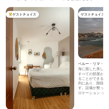
ゲストチョイス
ゲストチョイス
大好評のゲストチョイスです。
ゲストチョイス
ペルー・リマ・サ
ロのマンション・
海に面した美しい
パート
すべての部屋から
ることができる広
列にあり、階段を
す。設備が整って
ネット、ケーブル
ロケーション
·
価
台、ガレージが完
ート全体を独占的
す。安全で落ち着