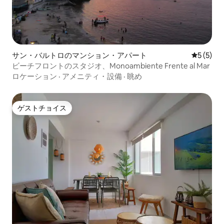
サン・バルトロのマンション・アパート
レビュー
5 (5)
ビーチフロントのスタジオ、Monoambiente Frente al Mar
ロケーション
·
アメニティ・設備
·
眺め
ゲストチョイス
ゲストチョイス