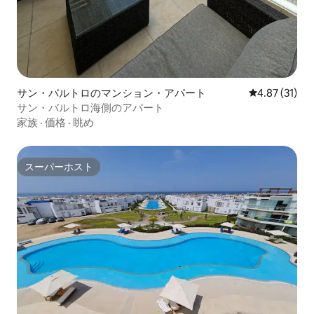
サン・バルトロのマンション・アパート
レビュー31件
4.87 (31)
サン・バルトロ海側のアパート
家族
·
価格
·
眺め
スーパーホスト
スーパーホスト