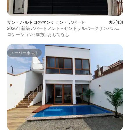
サン・バルトロのマンション・アパート
レビュー4
5 (43)
2026年新築アパートメント - セントラルパークサンバルト
ロ
ロケーション
·
家族
·
おもてなし
スーパーホスト
スーパーホスト