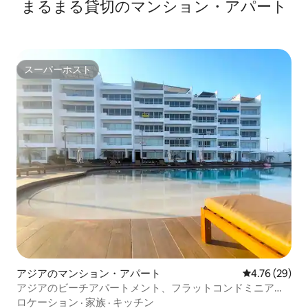
まるまる貸切のマンション・アパート
スーパーホスト
スーパーホスト
アジアのマンション・アパート
レビュー29件
4.76 (29)
アジアのビーチアパートメント、フラットコンドミニアム
NuevaAsia
ロケーション
·
家族
·
キッチン