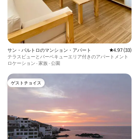
サン・バルトロのマンション・アパート
レビュー33件
4.97 (33)
テラスビューとバーベキューエリア付きのアパートメント
ロケーション
·
家族
·
公園
ゲストチョイス
ゲストチョイス