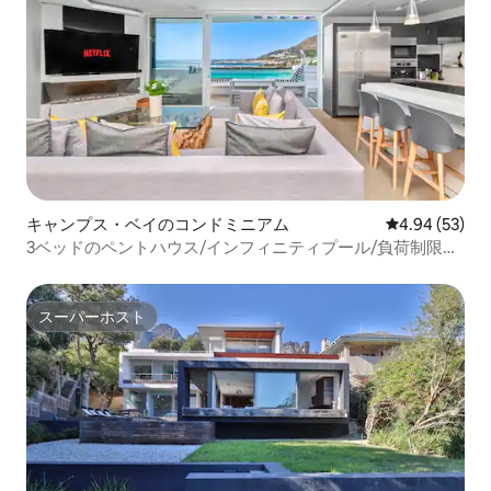
キャンプス・ベイのコンドミニアム
レビュー53件
4.94 (53)
3ベッドのペントハウス/インフィニティプール/負荷制限な
し
スーパーホスト
スーパーホスト