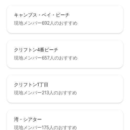
はヴィラに着いてからでも構いません。
ケープタウンにはMycitiバスと呼ばれる信
頼できるバスシステムもあります。 Wi-Fi
キャンプス・ベイ・ビーチ
バスタオル ビーチタオル ヘアドライヤー
（すべて込み） ご到着時に20,000.00ラ
現地メンバー692人のおすすめ
ンドの破損保証金の署名が必要となりま
すのでご留意ください。 このためには、
MasterカードまたはVisaクレジットカー
ドが必要です。 デビットカードはご利用
クリフトン4番ビーチ
いただけません。 このヴィラは宿泊専用
であり、イベント会場は許可されていま
現地メンバー657人のおすすめ
せんのでご注意ください。 1年の特定の時
期には最低宿泊日数が設定されていま
す。お問い合わせいただければアドバイ
スいたします。
クリフトン1丁目
現地メンバー213人のおすすめ
湾・シアター
現地メンバー175人のおすすめ