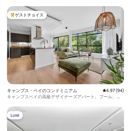
ゲストチョイス
大好評のゲストチョイスです。
キャンプス・ベイのコンドミニアム
レビュー94件
4.97 (94)
キャンプスベイの高級デザイナーズアパート。プール、
海、景色
Luxe
Luxe