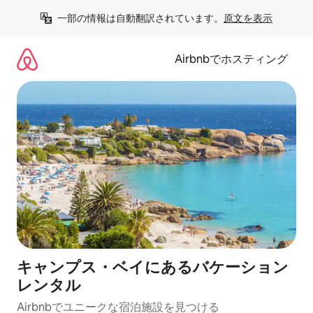
コ
一部の情報は自動翻訳されています。
原文を表示
ン
テ
ン
Airbnbでホスティング
ツ
に
ス
キ
ッ
プ
キャンプス・ベイにあるバケーション
レンタル
Airbnbでユニークな宿泊施設を見つける