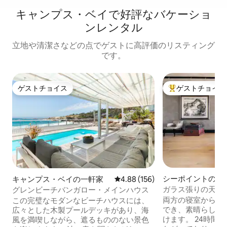
キャンプス・ベイで好評なバケーショ
ンレンタル
立地や清潔さなどの点でゲストに高評価のリスティング
です。
ゲストチョイス
ゲストチョイス
ゲストチョイス
大好評のゲストチ
シーポイントのマ
キャンプス・ベイの一軒家
レビュー156件、5つ星中4.88
4.88 (156)
アパート
ガラス張りの天井
グレンビーチバンガロー・メインハウス
隠れ家
両方の寝室からバ
この完璧なモダンなビーチハウスには、
でき、素晴らしい
広々とした木製プールデッキがあり、海
けます。 24時間
風を満喫しながら、遮るもののない景色