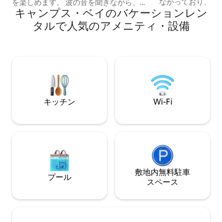
ながっており、帰
を楽しめます。 波の音を聞きながら、サ
キャンプス・ベイのバケーションレン
の場合は、警備員
ンラウンジャーでリラックスしましょ
します。 アパート全体をご利用いただけ
う。 屋内では、キッチンとダイニングル
タルで人気のアメニティ・設備
ます。 オープン
ームに開放された2つのラウンジエリアの
ングキッチン、専
オープンプランのリビングスペースでく
トリーエリア、デ
つろぐことができます。 このビーチハウ
トなので、アトリ
スのメインハウス階には、4寝室と4バス
の向かい側）は収
ルームがあります。 3つの寝室は海の高さ
め、施錠されます。 ケープタウンCB
にあり、4つ目のマスターベッドルームは
ら西へわずか数キ
階下にあります。 （アッパーペントハウ
フレスナイは、市
ス階はメインハウス階とは完全に分離さ
キッチン
Wi-Fi
の1つです。 この
れています） このビーチヴィラはグレン
の高級レストラン
ビーチに直接面しています。 （キャンプ
あります。 暑い
ス・ベイとクリフトン・ビーチの間にあ
ク・タイダル・プ
る小さな飛び地） 最高の楽園です。 オー
シュしましょう。 残念ながら、路上駐車
プンプランのキッチン、ラウンジ、ダイ
場しかありませんが
ニングルームは、大きなデッキ付きプー
100mで、ほとん
ルエリアに面しています。 ビーチゲート
用するのが最も便
からビーチに直接アクセスできます。 遮
敷地内無料駐⁠車
プール
ました。 個人的
るもののない海の景色。 グレンビーチ
ス⁠ペ⁠ー⁠ス
ルサービスをご希
は、わずか15のビーチハウスがあるユニ
手配いたします。 ご滞在前に、デッキに
ークな立地です。 地元のレストラン街ま
屋外用家具が追加
で徒歩圏内です。 メインハウスには4つ
ださい。 全室に
の寝室があり、8人まで宿泊可能です。