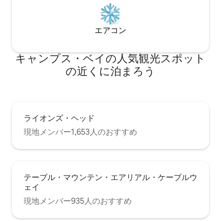
人数が多い場合は、上のペントハウスと
組み合わせることで、最大12名様までご
宿泊いただけます。 メインハウスは完全
エアコン
にプライベートで、専用プールがありま
す。 上のペントハウスには専用のプール
とバルコニーがあります。 ビーチゲート
キャンプス・ベイの人気観光スポット
は共用です。 ショーン、メアリールイー
の近くに泊まろう
ズ、または私たちの家族の他のメンバー
がお迎えし、快適にお過ごしいただける
ようにお手伝いします。 ご不明な点がご
ざいましたら、いつでもお問い合わせく
ださい。 この宿泊施設は、国際的に有名
ライオンズ・ヘッド
なランドマークであるキャンプスベイに
あります。 徒歩圏内にある、クリスタル
現地メンバー1,653人のおすすめ
のように透き通る海と柔らかな白い砂浜
が観光客を魅了します。 通りにある高評
価のレストランでお楽しみください。 リ
ラックスして日光浴をしたい場合は、キ
ャンプベイエリア内を歩くのが簡単で
テーブル・マウンテン・エアリアル・ケーブルウ
す。 ケープタウンの他の美しいスポット
ェイ
をすべて探索したい場合は、レンタカー
現地メンバー935人のおすすめ
をご利用いただくことをおすすめしま
す。 これも非常に簡単で、空港で、また