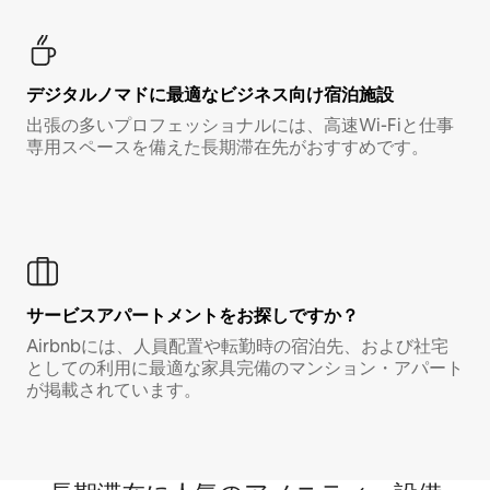
デジタルノマド⁠に最⁠適⁠なビ⁠ジ⁠ネ⁠ス⁠向⁠け宿⁠泊⁠施⁠設
出張の多いプロフェッショナルには、高速Wi-Fiと仕事
専用スペースを備えた長期滞在先がおすすめです。
サービスアパートメントをお探しですか？
Airbnbには、人員配置や転勤時の宿泊先、および社宅
としての利用に最適な家具完備のマンション・アパート
が掲載されています。