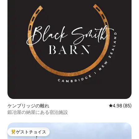
ケンブリッジの離れ
レビュー85件
4.98 (85)
鍛冶屋の納屋にある宿泊施設
ゲストチョイス
大好評のゲストチョイスです。