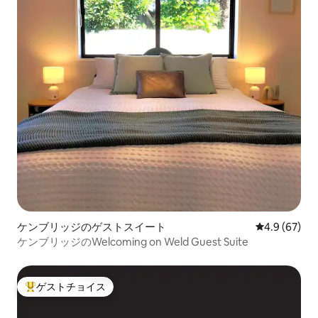
ケンブリッジのゲストスイート
レビュー67
4.9 (67)
ケンブリッジのWelcoming on Weld Guest Suite
ゲストチョイス
大好評のゲストチョイスです。