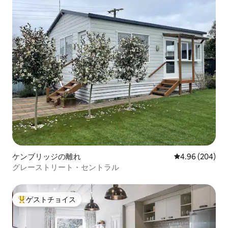
ケンブリッジの離れ
レビュー204件
4.96 (204)
グレーストリート・セントラル
ゲストチョイス
大好評のゲストチョイスです。