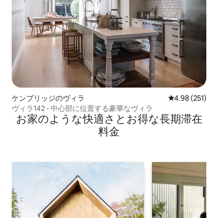
ケンブリッジのヴィラ
レビュー251件
4.98 (251)
ヴィラ142 - 中心部に位置する豪華なヴィラ
お家のような快⁠適⁠さ⁠とお⁠得⁠な長⁠期⁠滞⁠在
料⁠金