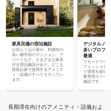
家具完備の宿⁠泊⁠施⁠設
デジタルノマド
多⁠いプ⁠ロ⁠フ⁠ェ⁠
心安らぐ山小屋や、利便性の
高い都市部のマンション・ア
最⁠適
パートなど、さまざまな家具
リモートワーク
付き宿泊施設があり、どこも
フェッショナル
普段お家で使用するアメニテ
ド環境を提供する
ィ・設備がすべてそろってい
事専用スペース
ます。
施設です。
長期滞在向け⁠のア⁠メ⁠ニ⁠テ⁠ィ⁠・設⁠備⁠およ