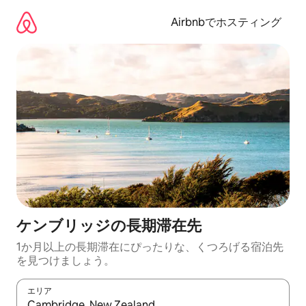
コ
ン
Airbnbでホスティング
テ
ン
ツ
に
ス
キ
ッ
プ
ケンブリッジの長期滞在先
1か月以上の長期滞在にぴったりな、くつろげる宿泊先
を見つけましょう。
エリア
検索結果が表示されたら、上下の矢印キーを使って移動するか、