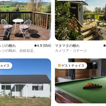
中4.95つ星の平均評価
ッジの離れ
レビュー554件、5つ星中4.9つ星の平均評価
4.9 (554)
マタマタの離れ
ッジの眺め、自給自足。
カメリア・コテージ
ョイス
ゲストチョイス
ョイス
大好評のゲストチョイスです。