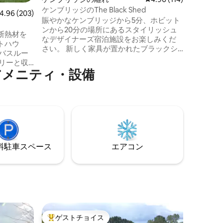
の鶏がい
ケンブリッジのThe Black Shed
ビュー203件、5つ星中4.96つ星の平均評価
4.96 (203)
を探索す
賑やかなケンブリッジから5分、ホビット
ンから20分の場所にあるスタイリッシュ
断熱材を
なデザイナーズ宿泊施設をお楽しみくだ
トハウ
さい。 新しく家具が置かれたブラックシ
バスルー
ェッドは、出張や週末旅行など、さまざ
リーと収
まな機会に宿泊施設を提供しています。
アメニティ・設備
ァイバー
この機会に美しいケンブリッジ、土曜
スク、オ
市、または町内や周辺で開催されるさま
バー、シ
ざまなイベントを探索してみましょう。
。グラスル
閑静な田舎に位置するThe Black Shedは、
分。カラピ
安全な駐車場、キャンピングカー用のス
タウタリ
ペース、追加のテント1、2台分のスペース
ハウスの
を提供しています。
公園があり
⁠車ス⁠ペ⁠ー⁠ス
エアコン
セスが簡
ゲストチョイス
大好評のゲストチョイスです。