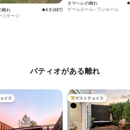
タマヘレの離れ
4.98つ星の平均評価
ゲームルーム - ワンルーム
の離れ
レビュー487件、5つ星中4.9つ星の平均評価
4.9 (487)
ーコテージ
パティオがある離れ
ョイス
ゲストチョイス
ョイス
大好評のゲストチョイスです。