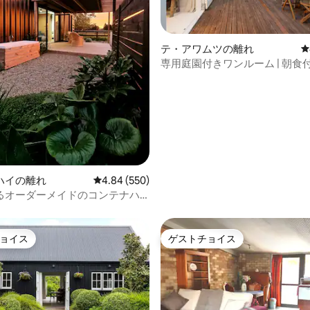
テ・アワムツの離れ
レ
専用庭園付きワンルーム | 朝食
中4.95つ星の平均評価
ハイの離れ
レビュー550件、5つ星中4.84つ星の平均評価
4.84 (550)
るオーダーメイドのコンテナハ
ョイス
ゲストチョイス
ョイス
ゲストチョイス