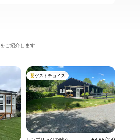
をご紹介します
ケンブリ
ゲストチョイス
ゲスト
大好評のゲストチョイスです。
ゲスト
ザ・ウィ
ケンブリ
この超快
のコテー
クスしましょう。 
眺めが見えます。 
ーメーカ
たすべて
い。 リビングエリアにはプルダウンベッ
ドを巧み
のためのス
ケンブリッジの離れ
レビュー114件、5つ星
4.96 (114)
は用意さ