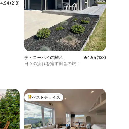
レビュー218件、5つ星中4.94つ星の平均評価
4.94 (218)
テ・コーハイの離れ
レビュー133件、5つ星
4.95 (133)
日々の疲れを癒す田舎の旅！
ゲストチョイス
大好評のゲストチョイスです。