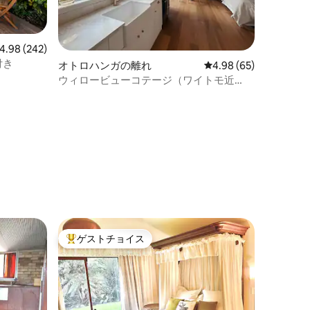
ビュー242件、5つ星中4.98つ星の平均評価
4.98 (242)
付き
オトロハンガの離れ
レビュー65件、5つ星
4.98 (65)
ウィロービューコテージ（ワイトモ近
く）
ゲストチョイス
大好評のゲストチョイスです。