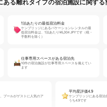
る離⁠れ⁠タ⁠イ⁠プ⁠の宿⁠泊⁠施⁠設⁠に関⁠す⁠る簡
1泊あたりの最⁠低⁠宿⁠泊⁠料⁠金
ケンブリッジにあるバケーションレンタルの最
低宿泊料金は、1泊あたり¥6,304 JPYです（税・
手数料を除く）
仕事専用ス⁠ペ⁠ー⁠スがあ⁠る宿⁠泊⁠先
10件の宿泊施設が仕事専用スペースを備えてい
ます
平均星評価4.9
i、プールがゲストに人気のア
ケンブリッジにある宿泊
うち4.9です