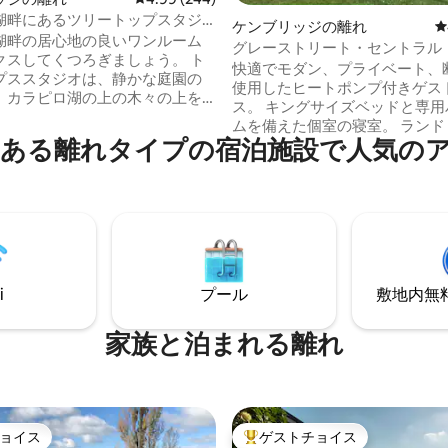
湖畔にあるツリートップスタジ
ケンブリッジの離れ
レ
湖畔の居心地の良いワンルーム
グレーストリート・セントラル
クスしてくつろぎましょう。 ト
快適でモダン、プライベート、
プススタジオは、静かな庭園の
使用したヒートポンプ付きゲス
、カラピロ湖の上の木々の上を
ス。 キングサイズベッドと専用
な景色が楽しめます。 車道の
ムを備えた個室の寝室。 ランド
00 m）にはカラピロドメインが
ある離れタイプの宿泊施設で人気の
納部屋が付いています。 高速フ
Podiumカフェまで歩いてすぐ
インターネット接続、ワークデ
ーを楽しんだり、Te Awaサイ
フィスチェア。地元のカフェ、
イでサイクリングやウォーキン
ョッピングまで徒歩10分/15分
とができます。 ハミルトン
ーツトラスト競輪場まで車で5
20分で、地元の観光スポットに
ロ湖、ピロンギア山、マウンガ
するのに最高のロケーションで
野生生物保護区の近く。 ゲスト
ブリッジまで10分、ホビットン
近くにサイクリングトラック/
分、ロトルアまで1時間、ワイトモ
i
プール
敷地内無料駐
ます。 高速道路と州道へのアク
1時間です。
単です。 ペット禁止です。
家族と泊まれる離れ
ョイス
ゲストチョイス
ョイス
大好評のゲストチョイスです。