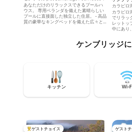
あなただけのリラックスできるプールハ
カラピロ
ウス。 専用ベランダを備えた素晴らしい
オ
カラピロ
プールに直接面した独立した住居。 - 高品
でリラッ
質の豪華なキングベッドを備えた広々と
レットッ
したマスターベッドルーム クイーンサイ
中にあり
ズのソファベッドが ある快適なリビング -
見渡す素敵
Luxe Foxtrotのリネン - ネスプレッソ、紅
終わり（5
ケンブリッジに
茶、塩、コショウ - コンロ、トースター、
あります。
電子レンジ、エアフライヤー - バー冷蔵庫
で、コーヒ
無料 Wi-Fi - スマートテレビ - プール - 屋外
クルウェ
ビーンバッグ、ソファ - リクエストに応じ
グを楽しむこ
てハイチェア／ポルタベビーベッド - プレ
空港から
イハウスとブランコ - 果樹園
アクセス
す。ケン
まで30
キッチン
Wi-F
洞窟まで
ゲストチョイス
ゲストチ
大好評のゲストチョイスです。
ゲストチ