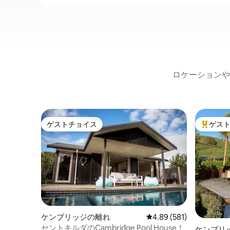
ロケーションや
ゲストチョイス
ゲス
ゲストチョイス
大好評の
ケンブリッジの離れ
レビュー581件、5つ星
4.89 (581)
セントキルダのCambridge Pool House！
ケンブリ