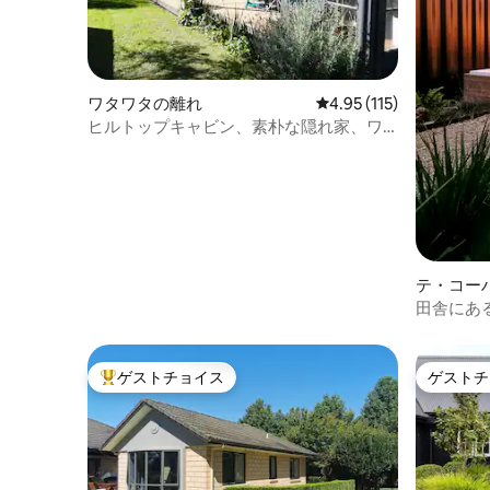
ワタワタの離れ
レビュー115件、5つ星
4.95 (115)
ヒルトップキャビン、素朴な隠れ家、ワ
タワタ
テ・コー
田舎にあ
ウス
ゲストチョイス
ゲストチ
大好評のゲストチョイスです。
ゲストチ