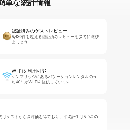
⁠単⁠な統⁠計⁠情⁠報
認証済みのゲ⁠ス⁠ト⁠レ⁠ビ⁠ュ⁠ー
6,430件を超える認証済みレビューを参考に選び
ましょう
Wi-Fiを利⁠用⁠可⁠能
ケンブリッジにあるバケーションレンタルのう
ち40件がWi-Fiを提供しています
先はゲストから高評価を得ており、平均評価は5つ星の