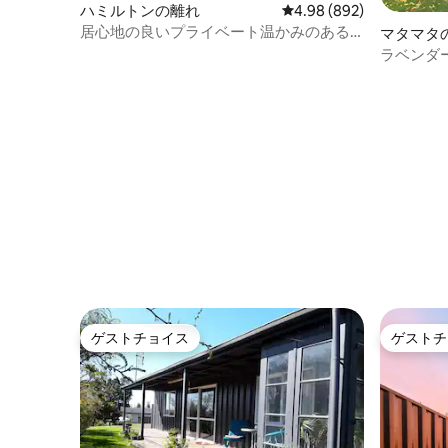
ハミルトンの離れ
レビュー892件、5つ星中
4.98 (892)
居心地の良いプライベート温かみのある
マタマタ
ワンルームと朝食の多次へ。
ラベンダ
ゲストチョイス
ゲストチ
ゲストチョイス
ゲストチ