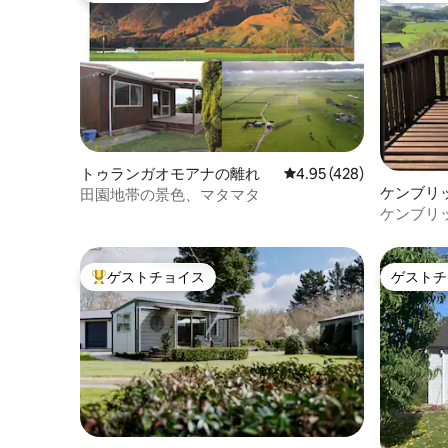
トゥランガオモアナの離れ
レビュー428件、5つ星
4.95 (428)
ケンブリ
田園地帯の景色、マタマタ
ケンブリ
ゲストチョイス
ゲストチ
大好評のゲストチョイスです。
ゲストチ