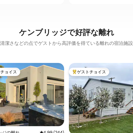
ケンブリッジで好評な離れ
清潔さなどの点でゲストから高評価を得ている離れの宿泊施設
トチョイス
ゲストチョイス
ゲストチョイスです。
大好評のゲストチョイスです。
中4.89つ星の平均評価
ッジの離れ
レビュー244件、5つ星中4.99つ星の平均評価
4.99 (244)