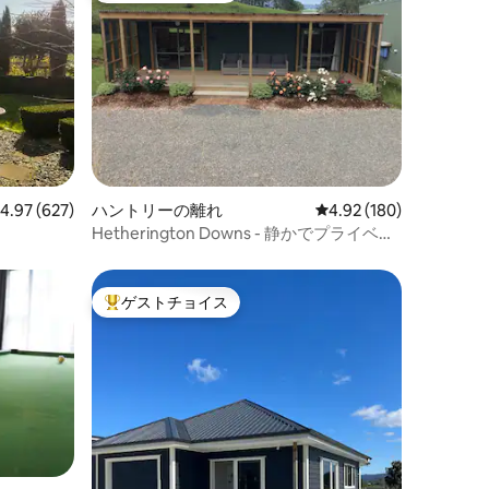
ハントリーの離れ
レビュー180件、5つ星
4.92 (180)
レビュー627件、5つ星中4.97つ星の平均評価
4.97 (627)
Hetherington Downs - 静かでプライベー
トな宿泊先
ゲストチョイス
大好評のゲストチョイスです。