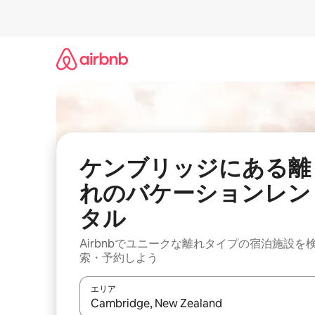
コ
ン
テ
ン
ツ
に
ス
キ
ッ
プ
ケンブリッジにある離
れのバケーションレン
タル
Airbnbでユニークな離れタイプの宿泊施設を
索・予約しよう
エリア
検索結果が表示されたら、上下の矢印キーを使っ