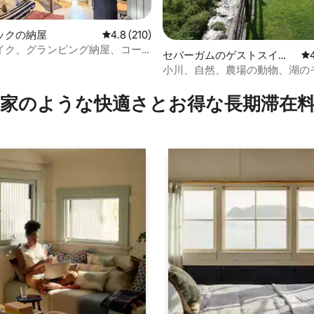
ックの納屋
レビュー210件、5つ星中4.8つ星の平均評価
4.8 (210)
イク、グランピング納屋、コー
セバーガムのゲストスイー
レ
ク、湖水地方
ト
小川、自然、農場の動物、湖の
つ星中5つ星の平均評価
ラックスしよう
家のような快⁠適⁠さ⁠とお⁠得⁠な長⁠期⁠滞⁠在料