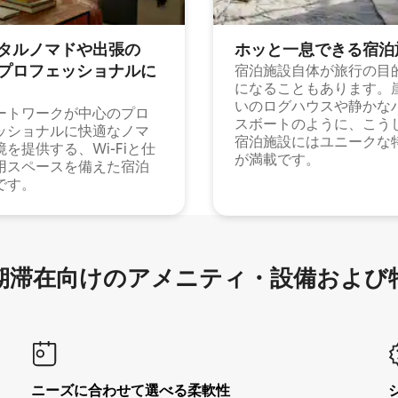
タルノマドや出⁠張⁠の
ホッと一⁠息⁠で⁠き⁠る宿⁠泊
⁠ロ⁠フ⁠ェ⁠ッ⁠シ⁠ョ⁠ナ⁠ル⁠に
宿泊施設自体が旅行の目
になることもあります。
いのログハウスや静かな
ートワークが中心のプロ
スボートのように、こう
ッショナルに快適なノマ
宿泊施設にはユニークな
境を提供する、Wi-Fiと仕
が満載です。
用スペースを備えた宿泊
です。
滞在向け⁠のア⁠メ⁠ニ⁠テ⁠ィ⁠・設⁠備⁠および
ニーズに合わせて選べる柔軟性