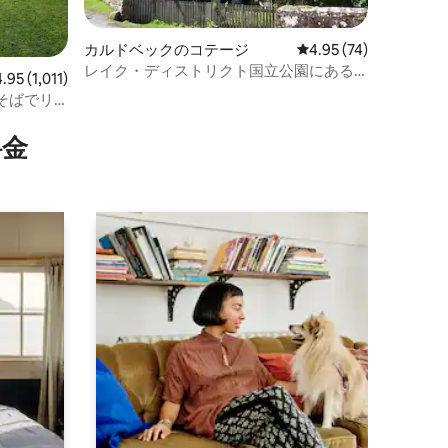
カルドベックのコテージ
レビュー74件、5つ星
4.95 (74)
レイク・ディストリクト国立公園にある
ビュー1,011件、5つ星中4.95つ星の平均評価
4.95 (1,011)
大きな工場のコテージ
そばでリ
⁠金