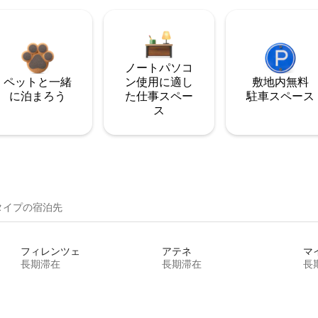
ノートパソコ
ペットと一緒
ン使用に適し
敷地内無料
に泊まろう
た仕事スペー
駐⁠車ス⁠ペ⁠ー⁠ス
ス
イ⁠プ⁠の宿⁠泊⁠先
フィレンツェ
アテネ
マ
長期滞在
長期滞在
長