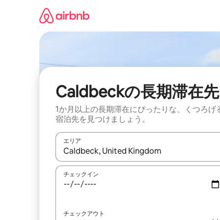
コ
ン
テ
ン
ツ
に
ス
キ
ッ
Caldbeckの長期滞在先
プ
1か月以上の長期滞在にぴったりな、くつろげ
宿泊先を見つけましょう。
エリア
検索結果が表示されたら、上下の矢印キーを使っ
チェックイン
チェックアウト