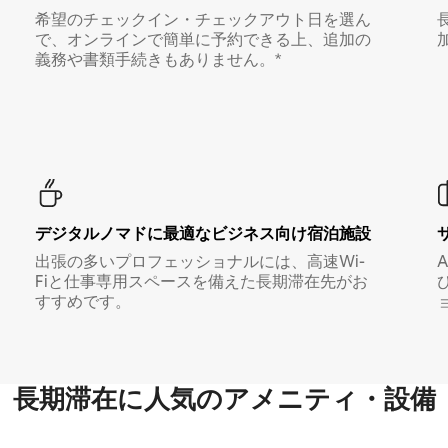
希望のチェックイン・チェックアウト日を選ん
で、オンラインで簡単に予約できる上、追加の
義務や書類手続きもありません。*
デジタルノマド⁠に最⁠適⁠なビ⁠ジ⁠ネ⁠ス⁠向⁠け宿⁠泊⁠施⁠設
出張の多いプロフェッショナルには、高速Wi-
Fiと仕事専用スペースを備えた長期滞在先がお
すすめです。
長期滞在に人気のアメニティ・設備