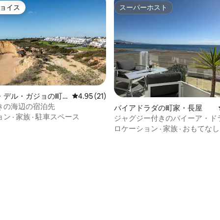
ョイス
スーパーホスト
ョイス
スーパーホスト
4.89つ星の平均評価
・デル・ガジョの町
レビュー21件、5つ星中4.95つ星の平均評価
4.95 (21)
きの海辺の宿泊先
バイアドラダの町家・長屋
ョン
·
家族
·
駐車スペース
ジャグジー付きのバイーア・ド
ビーチハウス
ロケーション
·
家族
·
おもてなし