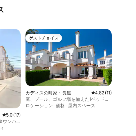
ス
ゲストチョイス
ゲストチョイス
カディスの町家・長屋
レビュー11件、5つ星
4.82 (11)
庭、プール、ゴルフ場を備えた1ベッドル
ームのタウンハウス
ロケーション
·
価格
·
屋内スペース
レビュー17件、5つ星中5.0つ星の平均評価
5.0 (17)
タウンハ
ィ