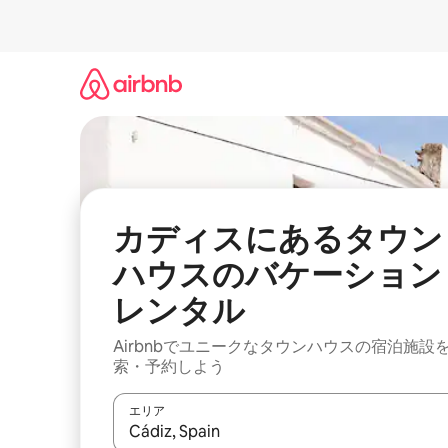
コ
ン
テ
ン
ツ
に
ス
キ
ッ
プ
カディスにあるタウン
ハウスのバケーション
レンタル
Airbnbでユニークなタウンハウスの宿泊施設
索・予約しよう
エリア
検索結果が表示されたら、上下の矢印キーを使っ