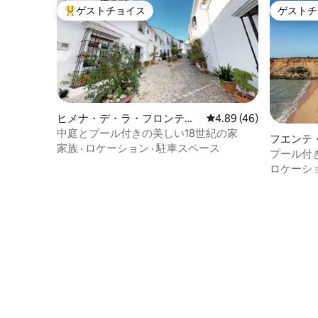
ゲストチョイス
ゲストチ
大好評のゲストチョイスです。
ゲストチ
ヒメナ・デ・ラ・フロンテー
レビュー46件、5つ星中
4.89 (46)
ラの町家・長屋
中庭とプール付きの美しい18世紀の家
フエンテ
家族
·
ロケーション
·
駐車スペース
家・長屋
プール付
ロケーシ