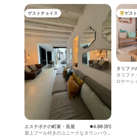
ゲストチョイス
ゲス
ゲストチョイス
大好評の
タリファ
タリファ
ロケーシ
エステポナの町家・長屋
レビュー81件、5つ星中
4.88 (81)
屋上プール付きのユニークなタウンハウ