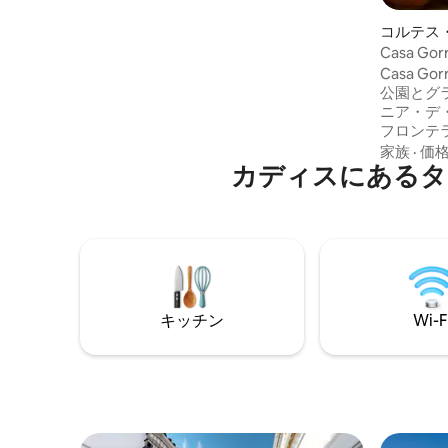
眺めることができます。宿泊施設には、1
階にダイニングエリアとラウンジエリア
コルテス
を備えたガーデンとテラス、そして専用
ラの町家
Casa G
のホットタブと屋外ダイニングエリアを
Casa G
備えた南向きのサンルーフトップテラス
公園とグ
があります。
ニア・デ
フロンテ
る素朴な
家族
·
価
カディスにあるタ
ずか40
ら、昔の
る不思議
ロングス
で、優れたW
探索、拠
っています。 週割・月割で
適用され
キッチン
Wi-F