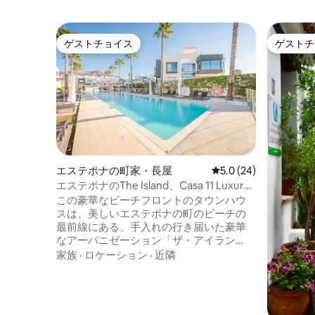
ゲストチョイス
ゲストチ
ゲストチョイス
ゲストチ
エステポナの町家・長屋
レビュー24件、5つ星
5.0 (24)
エステポナのThe Island、Casa 11 Luxury
Beachfront
この豪華なビーチフロントのタウンハウ
スは、美しいエステポナの町のビーチの
最前線にある、手入れの行き届いた豪華
なアーバニゼーション「ザ・アイラン
ド」内にあります。この宿泊施設には、
家族
·
ロケーション
·
近隣
スタイリッシュな寝室3室、浴室2室、オ
ープンプランのラウンジ、ダイニング＆
キッチンエリア、屋上サンルームがあ
り、あらゆる角度から素晴らしい景色を