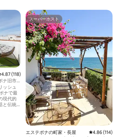
カディス
スーパーホスト
ゲスト
スーパーホスト
ゲスト
スイミン
えた豪華
ロス・ラ
な4階建
飾、高品
らゆる快適さ
人 ❄️🔥エアコン|暖
家族
·
ロ
月まで。 
🚀高速W
ーフィン
レビュー118件、5つ星中4.87つ星の平均評価
4.87 (118)
り、快適
ポナ旧市
グループ
リッシュ
スへよう
の現代的
活と伝統
す。エス
、周囲に
ェが立ち
15歩。思
エステポナの町家・長屋
レビュー114件、5つ星
4.86 (114)
です。