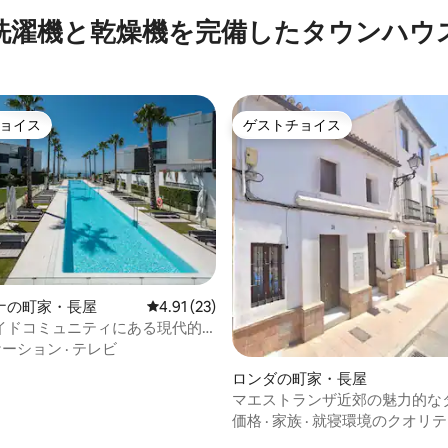
洗濯機と乾燥機を完備したタウンハウ
ョイス
ゲストチョイス
ョイス
ゲストチョイス
中5.0つ星の平均評価
ナの町家・長屋
レビュー23件、5つ星中4.91つ星の平均評価
4.91 (23)
イドコミュニティにある現代的
ハウス
ケーション
·
テレビ
ロンダの町家・長屋
マエストランザ近郊の魅力的な
ウス
価格
·
家族
·
就寝環境のクオリテ