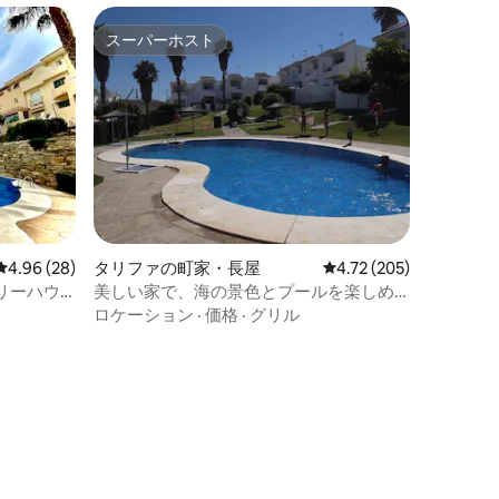
スーパーホスト
スーパーホスト
レビュー28件、5つ星中4.96つ星の平均評価
4.96 (28)
タリファの町家・長屋
レビュー205件、5つ星
4.72 (205)
リーハウ
美しい家で、海の景色とプールを楽しめ
ます
ロケーション
·
価格
·
グリル