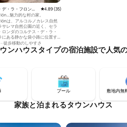
ESFCTU
0000290360001359110000000
・デ・ラ・フロンテ
レビュー35件、5つ星中4.89つ星の平均評価
4.89 (35)
VFT/MA/473008
・長屋
orrión…魅力的な村の家。
orriónは、アルコルノカレス自然
ラサレマ自然公園の近く、セラ
・ロンダのコルテス・デ・ラ・
ラにある静かな袋小路に位置す
村のカシータで、ロンダからわ
格
·
徒歩移動のしやすさ
ウンハウスタイプの宿泊施設で人気
分です。ドアをくぐった瞬間か
アンダルシアの雰囲気を味わえ
な家です！ショートステイから
テイまで対応する快適な宿泊先
i-Fi、Netflix、生活、仕事、
点としてのすべての必需品が揃
大幅な割引が
ます。
i
プール
敷地内無料駐
家族と泊まれるタウンハウス