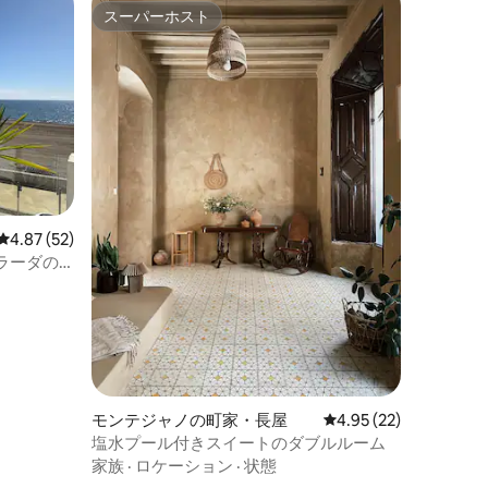
スーパーホスト
スーパーホスト
レビュー52件、5つ星中4.87つ星の平均評価
4.87 (52)
ラーダの
モンテジャノの町家・長屋
レビュー22件、5つ星
4.95 (22)
塩水プール付きスイートのダブルルーム
家族
·
ロケーション
·
状態