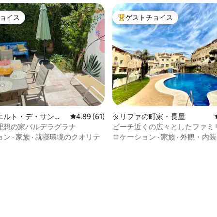
ョイス
ゲストチョイス
ョイス
大好評のゲストチョイスです。
エルト・デ・サン
レビュー61件、5つ星中4.89つ星の平均評価
4.89 (61)
タリファの町家・長屋
アの町家・長屋
理想の家バルデラグラナ
ビーチ近くの広々としたファミ
ス
ョン
·
家族
·
就寝環境のクオリテ
ロケーション
·
家族
·
外観・内装