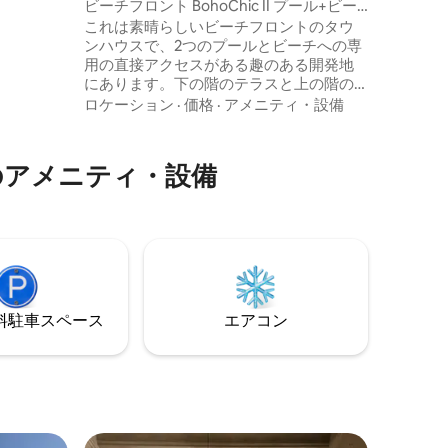
ビーチフロント BohoChic II プール+ビー
チ直通+駐車場
これは素晴らしいビーチフロントのタウ
00000000000
ンハウスで、2つのプールとビーチへの専
用の直接アクセスがある趣のある開発地
にあります。下の階のテラスと上の階の
寝室からの貴重な海の景色には、言葉を
ロケーション
·
価格
·
アメニティ・設備
失うほど驚かされることでしょう！ この
お部屋はボーホーシックな装飾に完全に
改装されており、新しいキッチンと家
のアメニティ・設備
電、そして自宅から離れている間に期待
されるすべての快適さを備えています。
リモートで働いていますか？問題ありま
せん！私たちのWi-Fiは超高速です！
⁠車ス⁠ペ⁠ー⁠ス
エアコン