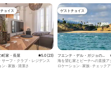
トチョイス
ゲストチョイス
ゲストチョイスです。
ゲストチョイス
の町家・長屋
レビュー23件、5つ星中5.0つ星の平均評価
5.0 (23)
フエンテ・デル・ガジョの町
家・長屋
・サーフ・クラブ・レジデンス
海を望む家とビーチへの直接ア
ョン
·
家族
·
清潔さ
ロケーション
·
家族
·
チェックア
4.88つ星の平均評価