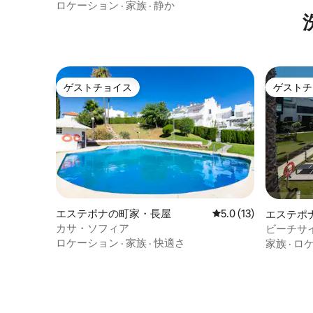
ス
ロケーション
·
家族
·
静か
ゲストチョイス
ゲストチ
ゲストチョイス
ゲストチ
エステポナの町家・長屋
レビュー13件、5つ星
5.0 (13)
エステポ
カサ・ソフィア
ビーチサ
なタウン
ロケーション
·
家族
·
快適さ
家族
·
ロ