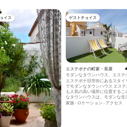
ョイス
ゲストチョイス
ョイス
ゲストチョイス
中5.0つ星の平均評価
エステポナの町家・長屋
モダンなタウンハウス、エステ
街の屋上テラス
エステポナ旧市街にあるスタイ
でモダンなタウンハウス エステポナで最
も人気の高い場所に位置するこ
なタウンハウスは、モダンな生
的な魅力が完璧に融合していま
家族
·
ロケーション
·
アクセス
テポナ旧市街の中心部に位置し
は素晴らしいレストランやカフ
並び、ビーチや遊歩道からわずか
い出に残る滞在に理想的な拠点