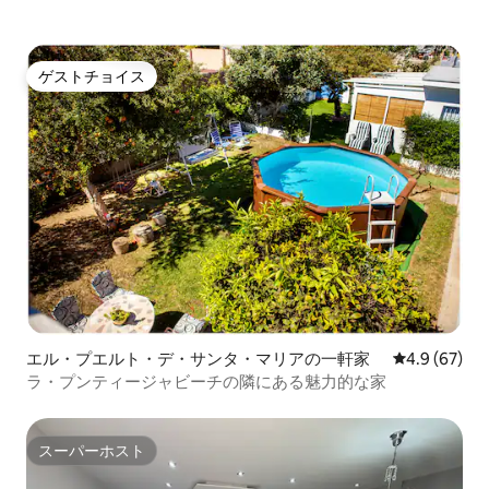
ーネットを使いながら、その日の計画を
締めくくることもできます。あるいは、
事前に注文した自家製の朝食をドアの外
で受け取って、屋上のテラスガーデンに
ゲストチョイス
ゲストチョイス
植物に囲まれた場所に行き、2つのオーナ
ーズバーのいずれかで、プランジプール
のそばで、ゆっくりとドリンクを楽しむ
こともできます。また、ハイファイミュ
ージックや49インチのスクリーンでテレ
ビを見ながら、室内で夜を過ごすことも
できます。
エル・プエルト・デ・サンタ・マリアの一軒家
レビュー67
4.9 (67)
ラ・プンティージャビーチの隣にある魅力的な家
スーパーホスト
スーパーホスト