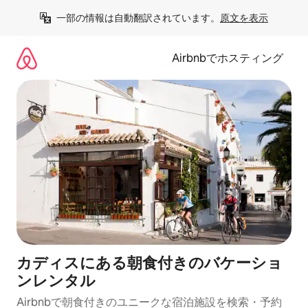
コ
一部の情報は自動翻訳されています。
原文を表示
ン
テ
ン
Airbnbでホスティング
ツ
に
ス
キ
ッ
プ
カディスにある朝食付きのバケーショ
ンレンタル
Airbnbで朝食付きのユニークな宿泊施設を検索・予約