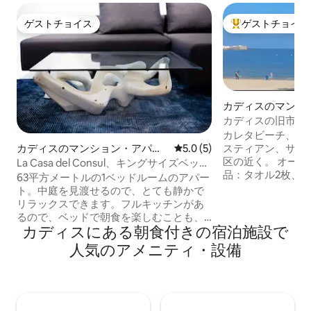
ゲストチョイス
ゲストチョイス
ゲストチョイス
大好評のゲストチ
カディスのマンシ
ート
カディスの旧市街
で夢を見る。
カレタビーチ、徒歩
カディスのマンション・アパー
レビュー5件、5つ星中5.0
5.0 (5)
スティアン、サン
ト
区の近く。 オープンパティオ。 ビーチ用
La Casa del Consul、キングサイズベッド
品：タオル2枚、
付きのアパートメントと...
63平方メートルの1ベッドルームのアパー
ソル。 43インチスマートテレビ、
ト。中庭を見渡せるので、とても静かで
NETFLIX 光ファ
リラックスできます。フルキッチンがあ
近隣のビーチ： 
るので、ベッドで朝食を楽しむことも、
マル ビクトリア 
カディスにある朝食付きの宿泊施設で
毎晩レストランに行くのに飽きた場合は
み。 スペインの法律により、次の情報が
サロンで食事をすることもできます。バ
人気のアメニティ・設備
必要です。氏名、
スルーム（15㎡）には、大型の3ヘッドレ
書番号、生年月日
インシャワーと専用ジャグジーのお風呂
話番号、税務上の
が備わっています。180x200のキングサ
は旅行者間の親族
イズベッドまたは90x200のツインベッド
2台のいずれかをご用意しております。快