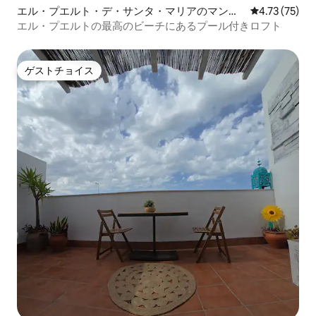
エル・プエルト・デ・サンタ・マリアのマンシ
レビュー75件
4.73 (75)
ョン・アパート
エル・プエルトの最高のビーチにあるプール付きロフト
ゲストチョイス
ゲストチョイス