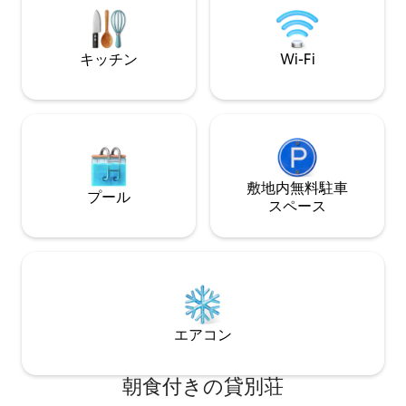
適な160x200のソファベッドで追加2名様
がご宿泊いただけます。車いすアクセス
可能。 La casa del Consulは、ゲイフレン
キッチン
Wi-Fi
ドリーな魅力的な建物で、スタイリッシ
ュなデザインで機能性の高い、お客様専
用のモダンなプライベートアパートメン
トがあり、リラックスできる秘密の隠れ
家的な空間です。また、パティオ周りに
はゲスト専用の共用スペースがたくさん
あり、チルアウトラウンジでは、真昼の
暑さから休息することができます。 お部
敷地内無料駐⁠車
プール
屋には非常に快適なマットレスが備わっ
ス⁠ペ⁠ー⁠ス
ています。一部のお部屋にはテンピュー
ルまたはテンピュールトップのマットレ
スを、その他のお部屋には従来の厚さ
30cmのスプリングマットレスを備えるこ
とにしました。さらに快適にお過ごしい
ただけるよう、400スレッドカウントの
エジプト綿のベッドリネンを選びまし
エアコン
た。朝起きたら、設備の整ったキッチン
で朝食を作ることもできます。ネスプレ
ッソマシンは常に手元にあります！お部
朝食付きの貸別荘
屋や屋内の共用エリアで高速Wi-Fiインタ