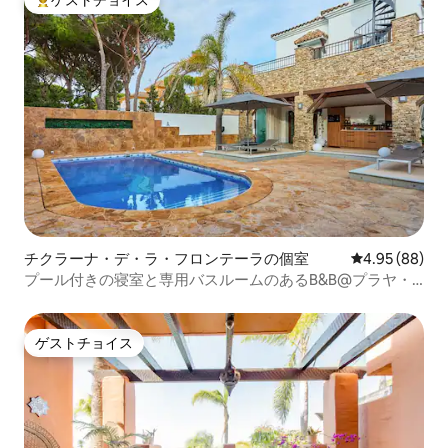
大好評のゲストチョイスです。
チクラーナ・デ・ラ・フロンテーラの個室
レビュー88件
4.95 (88)
プール付きの寝室と専用バスルームのあるB&B@プラヤ・
バロサから300m
ゲストチョイス
ゲストチョイス