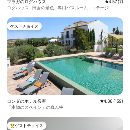
マラガのログハウス
レビュー7件
4.57 (7)
ログハウス - 田舎の景色 - 専用バスルーム - コテージ
ゲストチョイス
ゲストチョイス
ロンダのホテル客室
レビュー159件
4.88 (159)
「本物のスペイン」の真ん中
ゲストチョイス
大好評のゲストチョイスです。