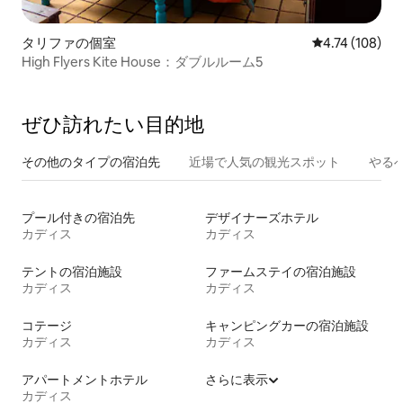
タリファの個室
レビュー108件
4.74 (108)
High Flyers Kite House：ダブルルーム5
ぜひ訪⁠れ⁠た⁠い目⁠的⁠地
その他のタ⁠イ⁠プ⁠の宿⁠泊⁠先
近場で人気の観光スポット
やる
プール付きの宿泊先
デザイナーズホテル
カディス
カディス
テントの宿泊施設
ファームステイの宿泊施設
カディス
カディス
コテージ
キャンピングカーの宿泊施設
カディス
カディス
アパートメントホテル
さらに表示
カディス