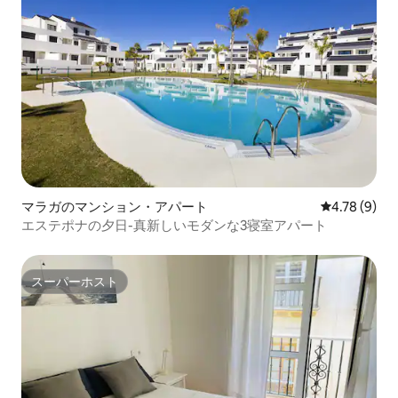
マラガのマンション・アパート
レビュー9件
4.78 (9)
エステポナの夕日-真新しいモダンな3寝室アパート
スーパーホスト
スーパーホスト