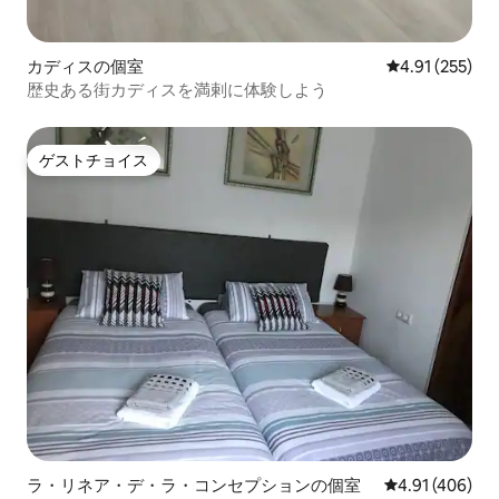
カディスの個室
レビュー255件
4.91 (255)
歴史ある街カディスを満剌に体験しよう
ゲストチョイス
ゲストチョイス
ラ・リネア・デ・ラ・コンセプションの個室
レビュー406件
4.91 (406)