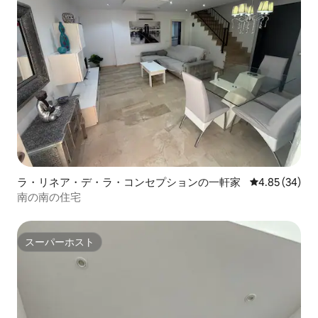
ラ・リネア・デ・ラ・コンセプションの一軒家
レビュー34件
4.85 (34)
南の南の住宅
スーパーホスト
スーパーホスト