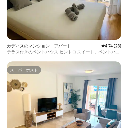
カディスのマンション・アパート
レビュー23件
4.74 (23)
テラス付きのペントハウス セントロ スイート、ペントハウ
ス カディス セントロ
スーパーホスト
スーパーホスト