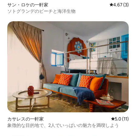
サン・ロケの一軒家
レビュー3件
4.67 (3)
ソトグランデのビーチと海洋生物
カサレスの一軒家
レビュー11
5.0 (11)
象徴的な目的地で、2人でいっぱいの魅力を満喫しよう