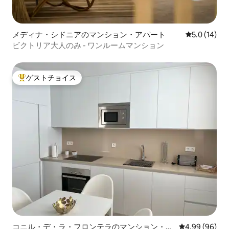
メディナ・シドニアのマンション・アパート
レビュー14
5.0 (14)
ビクトリア大人のみ - ワンルームマンション
ゲストチョイス
大好評のゲストチョイスです。
コニル・デ・ラ・フロンテラのマンション・ア
レビュー96件
4.99 (96)