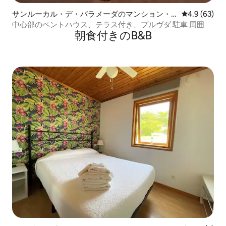
サンルーカル・デ・バラメーダのマンション・
レビュー63
4.9 (63)
アパート
中心部のペントハウス、テラス付き、プルヴダ 駐車 周囲
朝食付きのB&B