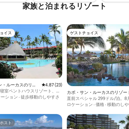
家族と泊まれるリゾート
ョイス
ゲストチョイス
ョイス
ゲストチョイス
ン・ルーカスのリゾ
レビュー23件、5つ星中4.87つ星の平均評価
4.87 (23)
4.95つ星の平均評価
5寝室ペントハウスリゾート、プ
カボ・サン・ルーカスのリゾー
ケーション
·
徒歩移動のしやすさ
直前スペシャル 299ドル/泊。8月
日
ロケーション
·
価格
·
移動のしや
ホスト
ホスト