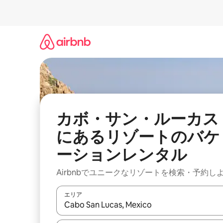
コ
ン
テ
ン
ツ
に
ス
キ
ッ
プ
カボ・サン・ルーカス
にあるリゾートのバケ
ーションレンタル
Airbnbでユニークなリゾートを検索・予約し
エリア
検索結果が表示されたら、上下の矢印キーを使っ