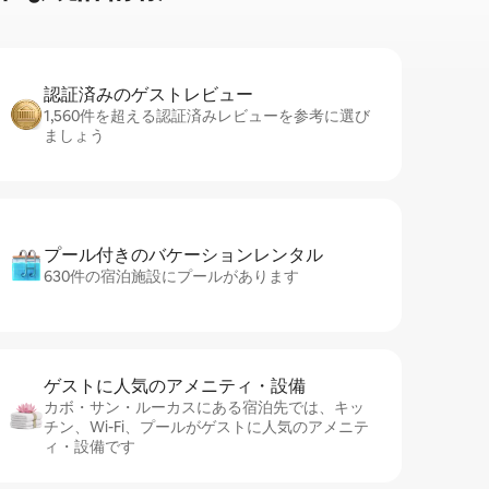
認証済みのゲ⁠ス⁠ト⁠レ⁠ビ⁠ュ⁠ー
1,560件を超える認証済みレビューを参考に選び
ましょう
プール付きのバ⁠ケ⁠ー⁠シ⁠ョ⁠ンレ⁠ン⁠タ⁠ル
630件の宿泊施設にプールがあります
ゲストに人⁠気⁠のア⁠メ⁠ニ⁠テ⁠ィ・設⁠備
カボ・サン・ルーカスにある宿泊先では、キッ
チン、Wi-Fi、プールがゲストに人気のアメニテ
ィ・設備です