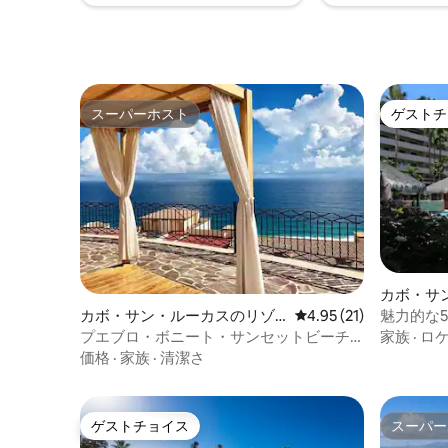
ンは追加料金でご利用いただけます。
スーパーホスト
ゲストチ
スーパーホスト
ゲストチ
カボ・サ
ート
カボ・サン・ルーカスのリゾ
レビュー21件、5つ星中
4.95 (21)
魅力的な
ート
ール付き
プエブロ・ボニート・サンセットビーチ
家族
·
ロ
の個室
価格
·
家族
·
清潔さ
ゲストチョイス
スーパー
ゲストチョイス
スーパー