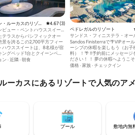
ン・ルーカスのリゾー
レビュー3件、5つ星中4.67つ星の平均評価
4.67 (3)
ペドレガルのリゾート
ンビュー・ペントハウススイー
シフィックデューンズ - カボ
サンドス・フィニステラ・オー
たテラスからパシフィックオー
4.97つ星の平均評価
ルーシブリゾート | お子様無料
景を誇るこの2,700平方フィー
Sandos Finisterraで🌴VIP
トハウススイートは、8名様が宿
ーシブの休暇を楽しもう（お子
キングベッド1台とクイーンベッ
料） ！🌴 ‼予約前に️メッセー
備えた2つのベッドルーム、広々
ださい！ ！️ 夢の休暇へようこそ。 ファミ
ョン
·
近隣
·
朝食
ビングルームにはマーフィーベ
リーに最適な、高評価のラグジ
価格
·
家族
·
チェックイン
ルキッチン、3つのバスルームと
なオールインクルーシブリゾー
グジータブを備えています。グ
しましょう！ 🌞 予約する✨理由は？ 12歳
ルーカスにあるリゾートで人気のア
ルマー・アット・ランチョ・サ
以下の✔️お子様は無料 13 ～ 17
カス・ゴルフ＆スパでは、5つ星
ーンエイジャーは30%オフ ✔️ 誰
が待っています。毎日のハウス
ラックリストバンドを受け取り
ングと、グレッグ・ノーマンが
ゾートでは最高レベルのアクセ
プライベートゴルフコースへの
1,500件以上の5つ星レビューを
セスが提供されており、壮大な
信頼できるスーパーホスト ‼説明文全体を️
ィングアイランドグリーンと畏
お読みください！ ！️
起こさせる海と砂漠の景色を楽
i
プール
敷地内無料駐
ができます。