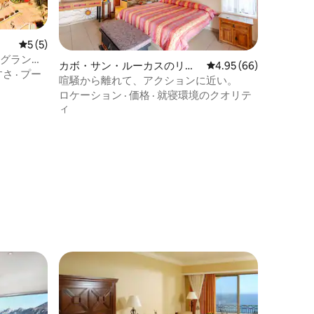
レビュー5件、5つ星中5つ星の平均評価
5 (5)
・グラン
カボ・サン・ルーカスのリゾ
レビュー66件、5つ星
4.95 (66)
すさ
·
プー
ート
喧騒から離れて、アクションに近い。
ロケーション
·
価格
·
就寝環境のクオリテ
ィ