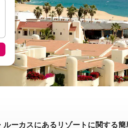
カスに⁠あ⁠るリ⁠ゾ⁠ー⁠ト⁠に関⁠す⁠る簡⁠単