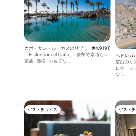
カボ・サン・ルーカスのリゾー
レビュー91件、5つ星
4.9 (91)
ト
「Esplendor del Cabo」- 豪華で素晴らし
ペドレガ
い景色！
家族
·
価格
·
おもてなし
空白のリスト
ロケーシ
なし
ゲストチョイス
ゲストチ
ゲストチョイス
ゲストチ