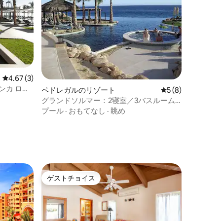
レビュー3件、5つ星中4.67つ星の平均評価
4.67 (3)
ンカ ロス
ペドレガルのリゾート
レビュー8件、5
5 (8)
ーム スイー
グランドソルマー：2寝室／3バスルーム -
8名様用
プール
·
おもてなし
·
眺め
ゲストチョイス
ゲストチョイス