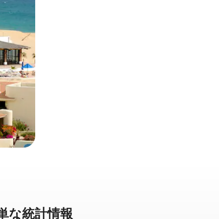
⁠な統⁠計⁠情⁠報