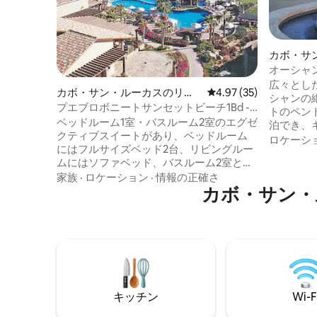
カボ・サ
ト
オーシャ
ト @ パ
広々とし
カボ・サン・ルーカスのリゾ
レビュー35件、5つ星中
4.97 (35)
シャンの絶
ート
プエブロボニートサンセットビーチ1Bd -
トのペン
2Bth Execスイート
ベッドルーム1室・バスルーム2室のエグゼ
泊でき、
クティブスイートがあり、ベッドルーム
ド2台を
ロケーシ
にはフルサイズベッド2台、リビングルー
としたリ
ムにはソファベッド、バスルーム2室とミ
ッド、フ
ニキッチンがあります。 また、フルサイ
家族
·
ロケーション
·
情報の正確さ
屋内ジャ
ズベッド2台とバスルーム1室のスタジオユ
カボ・サン・
ランドソ
ニットもございます。 こちらは1ベッドル
ン・ルー
ーム2バスルームのエグゼクティブの2026
の豪華さ
年の料金です。 1月13日～12月22日は1泊
クリーニ
225ドル、1週間の予約には5%の割引が適
設計した
用されます。 1泊180ドルでスタジオユニ
特別アク
ットもご利用いただけます。 クリスマス
フローテ
は1泊285ドルでご利用いただけます。 新
敬の念を
キッチン
Wi-F
年の週はご利用いただけません。 Wi - Fiお
しむこと
よびオールインクルーシブのお食事プラ