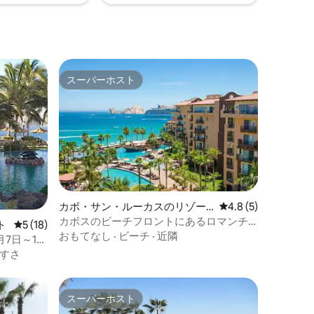
スーパーホスト
スーパーホスト
カボ・サン・ルーカスのリゾー
レビュー5件、5つ星
4.8 (5)
ト
カボスのビーチフロントにあるロマンチ
ト
レビュー18件、5つ星中5つ星の平均評価
5 (18)
ックなデラックススタジオ
おもてなし
·
ビーチ
·
近隣
7日～11
すさ
スーパーホスト
スーパーホスト