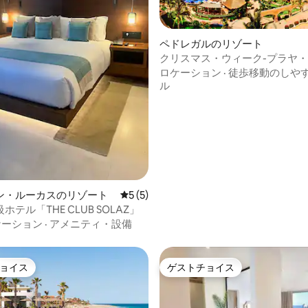
ペドレガルのリゾート
クリスマス・ウィーク-プラヤ
デ・リゾート
ロケーション
·
徒歩移動のしや
星中5つ星の平均評価
ル
ン・ルーカスのリゾート
レビュー5件、5つ星中5つ星の平均評価
5 (5)
テル「THE CLUB SOLAZ」
ケーション
·
アメニティ・設備
ョイス
ゲストチョイス
ョイス
ゲストチョイス