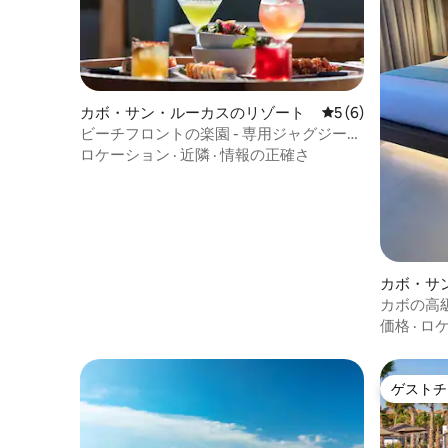
カボ・サン・ルーカスのリゾート
レビュー6件、5つ
5 (6)
ビーチフロントの楽園 - 専用ジャグジーと
夕日の景色
ロケーション
·
近隣
·
情報の正確さ
カボ・サ
カボの高級ホ
価格
·
ロ
ゲストチ
ゲストチ