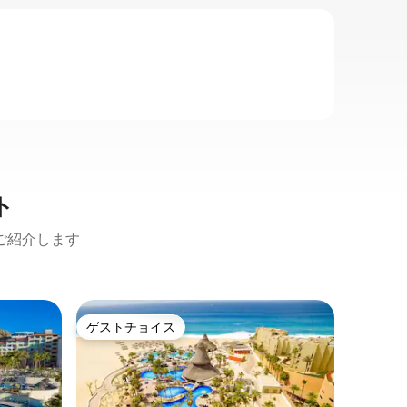
ト
ご紹介します
カボ・サ
ゲストチョイス
スーパ
ゲストチョイス
スーパ
カボ・サ
スイート
グランド
ューンズ
ぐ北にあ