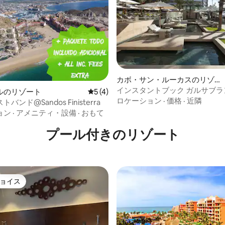
中4.9つ星の平均評価
カボ・サン・ルーカスのリゾー
ト
インスタントブック ガルサブラ
ルのリゾート
レビュー4件、5つ星中5つ星の平均評価
5 (4)
カボス 2ベッドルーム/3バスル
ロケーション
·
価格
·
近隣
バンド@Sandos Finisterra
ト
ョン
·
アメニティ・設備
·
おもて
プール付きのリゾート
ョイス
ョイス