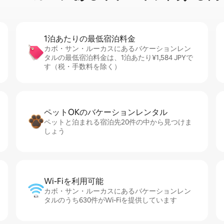
1泊あたりの最⁠低⁠宿⁠泊⁠料⁠金
カボ・サン・ルーカスにあるバケーションレン
タルの最低宿泊料金は、1泊あたり¥1,584 JPYで
す（税・手数料を除く）
ペットOKのバ⁠ケ⁠ー⁠シ⁠ョ⁠ンレ⁠ン⁠タ⁠ル
ペットと泊まれる宿泊先20件の中から見つけま
しょう
Wi-Fiを利⁠用⁠可⁠能
カボ・サン・ルーカスにあるバケーションレン
タルのうち630件がWi-Fiを提供しています