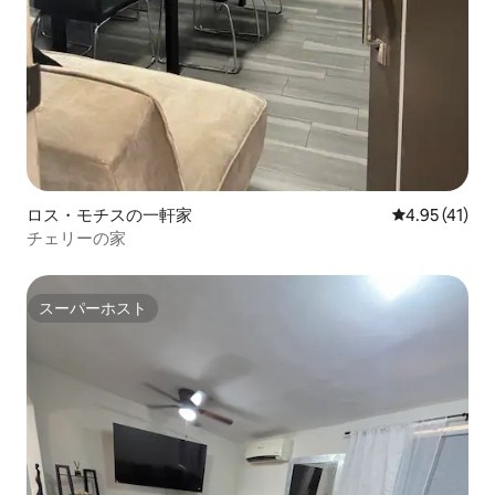
ロス・モチスの一軒家
レビュー41件
4.95 (41)
チェリーの家
スーパーホスト
スーパーホスト