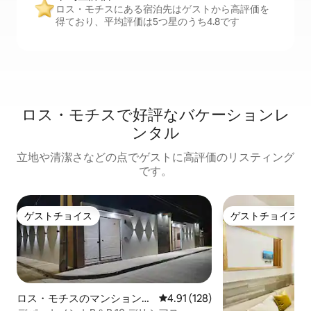
ロス・モチスにある宿泊先はゲストから高評価を
得ており、平均評価は5つ星のうち4.8です
ロス・モチスで好評なバケーションレ
ンタル
立地や清潔さなどの点でゲストに高評価のリスティング
です。
ゲストチョイス
ゲストチョイス
ゲストチョイス
ゲストチョイス
ロス・モチスのマンション・
レビュー128件、5つ星中4.91
4.91 (128)