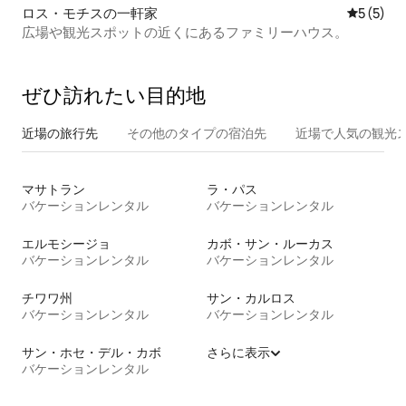
ロス・モチスの一軒家
レビュー
5 (5)
広場や観光スポットの近くにあるファミリーハウス。
ぜひ訪⁠れ⁠た⁠い目⁠的⁠地
近場の旅行先
その他のタ⁠イ⁠プ⁠の宿⁠泊⁠先
近場で人気の観光
マサトラン
ラ・パス
バケーションレンタル
バケーションレンタル
エルモシージョ
カボ・サン・ルーカス
バケーションレンタル
バケーションレンタル
チワワ州
サン・カルロス
バケーションレンタル
バケーションレンタル
サン・ホセ・デル・カボ
さらに表示
バケーションレンタル