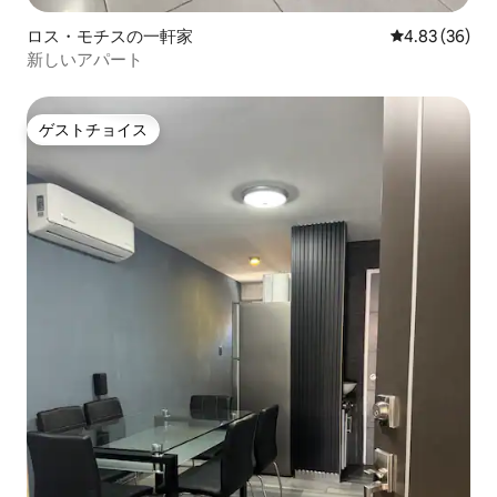
ロス・モチスの一軒家
レビュー36件
4.83 (36)
新しいアパート
ゲストチョイス
ゲストチョイス