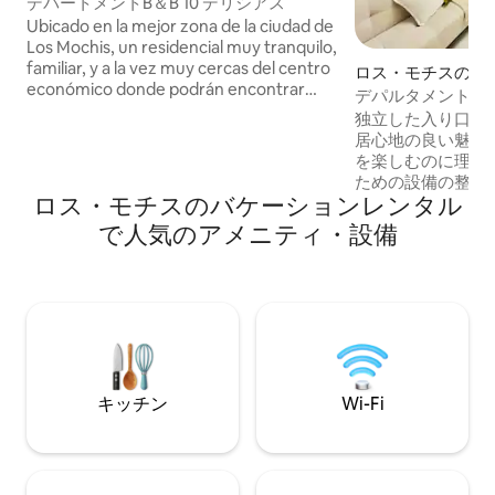
アパート
デパートメントB＆B 10 デリシアス
Ubicado en la mejor zona de la ciudad de
Los Mochis, un residencial muy tranquilo,
familiar, y a la vez muy cercas del centro
ロス・モチスのロ
económico donde podrán encontrar
デパルタメント・H.
plazas comerciales, parques, tiendas
独立した入り口の
departamentales, restaurantes, casinos,
居心地の良い魅力
gimnasios y mucho más. Contamos con
を楽しむのに理想
factura de hospedaje.
ための設備の整っ
ロス・モチスのバケーションレンタル
す。 Wi-Fi、ミニスプリット、スマートテ
レビ、ダブルベッド
で人気のアメニティ・設備
台、フルバスルー
ライヤーが備わっています
なショッピングモ
画館、ウォルマー
カフェニオ、リト
トラン・パナマからわず
ケーション！ 駐車スペースは1台分です。
請求書を発行しま
キッチン
Wi-Fi