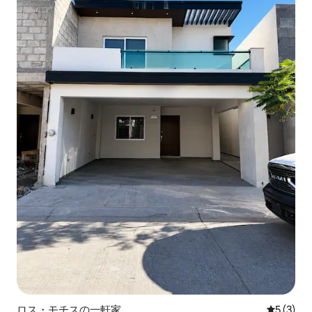
ロス・モチスの一軒家
レビュー
5 (3)