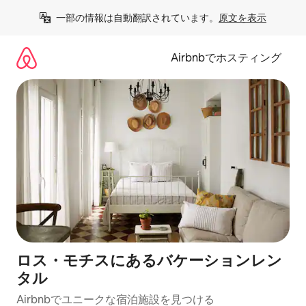
コ
一部の情報は自動翻訳されています。
原文を表示
ン
テ
ン
Airbnbでホスティング
ツ
に
ス
キ
ッ
プ
ロス・モチスにあるバケーションレン
タル
Airbnbでユニークな宿泊施設を見つける