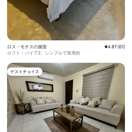
ロス・モチスの個室
レビュー61件
4.87 (61)
ロフト・バイア2。シンプルで実用的
ゲストチョイス
ゲストチョイス