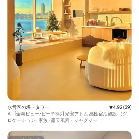
水営区の塔・タワー
レビュー39件
4.92 (39)
A - [全海ビュー/ビーチ3秒] 光安アトム 感性宿泊施設 （グ
ワンガン_Awesome）
ロケーション
·
家族
·
露天風呂・ジャグジー