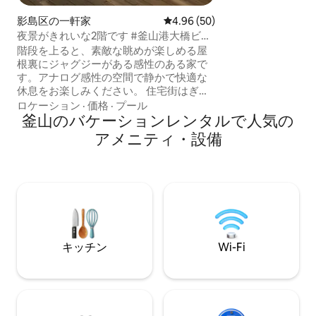
配置することで、
影島区の一軒家
レビュー50件、5つ星中4.96
4.96 (50)
の快適さを提供し
は、大切な人と深
夜景がきれいな2階です #釜山港大橋ビュ
な場所です。 🇰🇷 ローカル旅行の中心地
ー#オーシャンビュー #屋上ジャグジー・
階段を上ると、素敵な眺めが楽しめる屋
保修洞の書店街か
無料のお湯 #無料駐車場
根裏にジャグジーがある感性のある家で
ャガルチ市場や国
す。アナログ感性の空間で静かで快適な
所にも近いため、
休息をお楽しみください。 住宅街はぎゅ
しむことができま
っと詰まっているので、マナーを守って
ロケーション
·
価格
·
プール
る釜山を満喫し、
ください〜^^^ 日が暮れるともっと美し
釜山のバケーションレンタルで人気の
ン一杯を楽しみな
い街 セットが素敵に広がります〜^^ 私の
アメニティ・設備
ンを満喫しましょう。 プサン旅
家に滞在するすべての方に幸福をお祈り
深い思い出は、ゴ
して作られた「복래」は、素晴らしい旅
まります。
になること間違いなし^^ ✔️犬同伴の場合
は小型犬のみ可能です～ ✔️食品ゴミは食
品ゴミ箱に トイレのゴミはトイレのゴミ
箱に入れてください。トイレットペーパ
ー、食品などのゴミをトイレに入れない
でくださいね~~ トイレが詰まると費用が
キッチン
Wi-Fi
発生します パイプが詰まって40万ウォン
の費用請求されたケースがあります~~ ✔️
簡単な調理は可能ですが、臭いの強い料
理や揚げ物は控えてください ✔️死海塩の
バスソルトが提供されます。 着色された