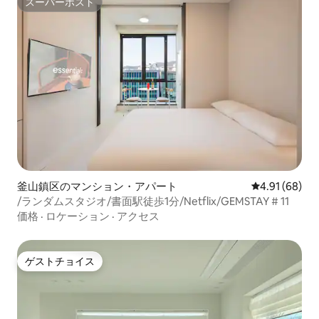
スーパーホスト
スーパーホスト
釜山鎮区のマンション・アパート
レビュー68件
4.91 (68)
/ランダムスタジオ/書面駅徒歩1分/Netflix/GEMSTAY # 11
価格
·
ロケーション
·
アクセス
ゲストチョイス
ゲストチョイス