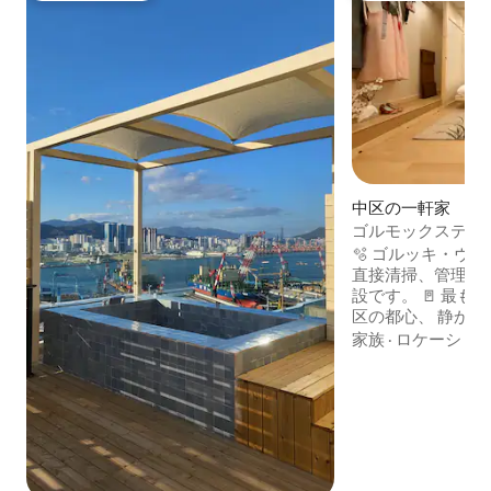
中区の一軒家
ゴルモックステイ（go
風、韓服体験可能
🫧 ゴルッキ・ヴ
ン、夜市まで5分
直接清掃、管理、
設です。 🚪 最も釜山らしい景色を残す中
区の都心、 静かな路地にあるあなただけ
の別荘をご覧ください。 「ゴ
家族
·
ロケーショ
ンハウス」は、古
的なラグジュアリ
ートな韓屋です。 🪵 空間の特別さ ドアを
開けた瞬間に感じ
常の緊張を和らげ
格子窓の模様と木
の厳かさを生かし