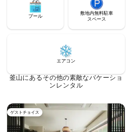
バスソルトを使用すると 着色の際には、
着色料が請求される場合があります。 ✔️
寝具、小物、器具が破損した場合は損害
敷地内無料駐⁠車
プール
賠償請求されることがありますので、ご
ス⁠ペ⁠ー⁠ス
注意ください。 ✔️禁煙宿泊施設です！！
エアコン
釜山にあるその他の素敵なバケーショ
ンレンタル
ゲストチョイス
ゲストチョイス