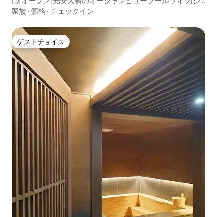
[新オープン]光安大橋のオーシャンビュープールヴィラ|ジ
ャグジー、サウナ無料|2室|最大6名|Dia(501)
家族
·
価格
·
チェックイン
ゲストチョイス
ゲストチョイス