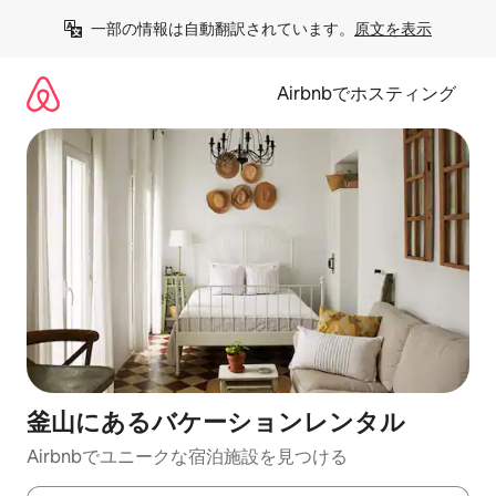
コ
一部の情報は自動翻訳されています。
原文を表示
ン
テ
ン
Airbnbでホスティング
ツ
に
ス
キ
ッ
プ
釜山にあるバケーションレンタル
Airbnbでユニークな宿泊施設を見つける