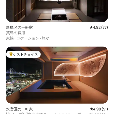
影島区の一軒家
レビュー77件
4.92 (77)
英島の費用
家族
·
ロケーション
·
静か
ゲストチョイス
大好評のゲストチョイスです。
水営区の一軒家
レビュー51件
4.98 (51)