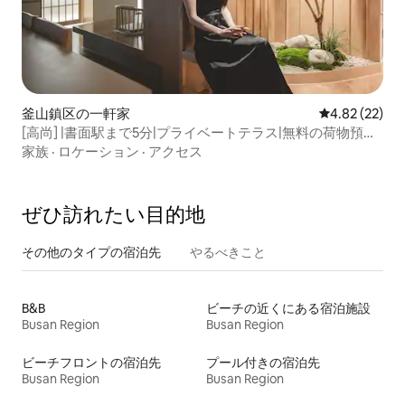
釜山鎮区の一軒家
レビュー22件
4.82 (22)
[高尚] |書面駅まで5分|プライベートテラス|無料の荷物預か
り|特大ジャグジー|フレンドリーなホスト
家族
·
ロケーション
·
アクセス
ぜひ訪⁠れ⁠た⁠い目⁠的⁠地
その他のタ⁠イ⁠プ⁠の宿⁠泊⁠先
やるべきこと
B&B
ビーチの近くにある宿泊施設
Busan Region
Busan Region
ビーチフロントの宿泊先
プール付きの宿泊先
Busan Region
Busan Region