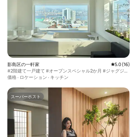
影島区の一軒家
レビュー16
5.0 (16)
#2階建て一戸建て #オープンスペシャル2か月 #ジャグジー
#釜山港大橋 #夜景 #ホワイトヨウル村 #ヨンド
価格
·
ロケーション
·
キッチン
スーパーホスト
スーパーホスト