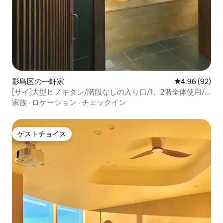
影島区の一軒家
レビュー92件
4.96 (92)
[サイ]大型ヒノキタン/階段なしの入り口/1、2階全体使用/
ダイソー1分/12時から荷物預かり可能
家族
·
ロケーション
·
チェックイン
ゲストチョイス
ゲストチョイス