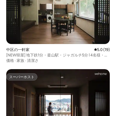
中区の一軒家
レビュー19
5.0 (19)
[NEW韓屋] 地下鉄1分・釜山駅・ジャガルチ5分 l 4名様・荷
物預かり l キング2 l 201号
価格
·
家族
·
清潔さ
スーパーホスト
スーパーホスト