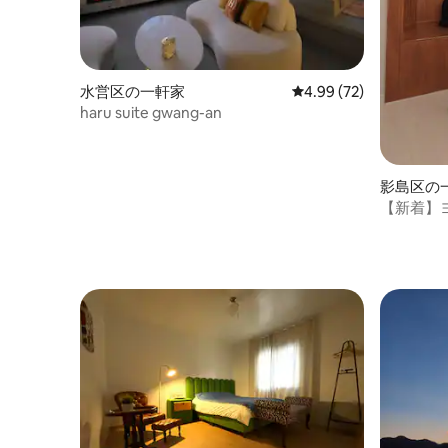
水営区の一軒家
レビュー72件、5つ星中
4.99 (72)
haru suite gwang-an
影島区の
【新着】
る貸切の