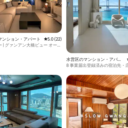
マンション・アパート
レビュー22件、5つ星中5.0つ星の平均評価
5.0 (22)
中5.0つ星の平均評価
 | グァンアン大橋ビュー オーシ
 無料駐車場 最大6名 高層感性
夜景 おいしいレストラン ミラッ
水営区のマンション・アパー
マーケット1分 シティビュー
ト
8 事業届出登録済みの宿泊先・
チまで1分・リビング、部屋か
橋の眺望・無料駐車場・手荷物
所・ベッド3台・20平