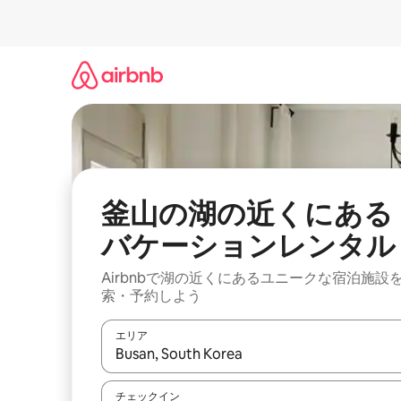
コ
ン
テ
ン
ツ
に
ス
キ
ッ
プ
釜山の湖の近くにある
バケーションレンタル
Airbnbで湖の近くにあるユニークな宿泊施設
索・予約しよう
エリア
検索結果が表示されたら、上下の矢印キーを使っ
チェックイン