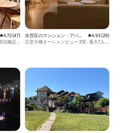
レビュー47件、5つ星中4.72つ星の平均評価
4.72 (47)
水営区のマンション・アパー
レビュー29件、5つ星
4.93 (29)
ト
宿泊施設 •
広安大橋オーシャンビュー 2室 · 最大7人 ·
海5分