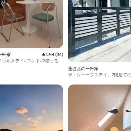
4.99つ星の平均評価
一軒家
レビュー34件、5つ星中4.94つ星の平均評価
4.94 (34)
ヨウルステイ#ヨンド#3階まるま
家
蓮堤区の一軒家
ザ・シャープステイ、2階建て
て、大きな部屋3室、シングルベ
台、連山駅、釜山市役所近く#
行 #センタム #西面駅 #広安