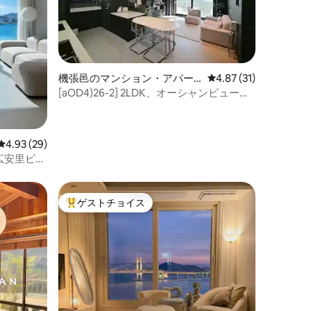
機張邑のマンション・アパー
レビュー31件、5つ星
4.87 (31)
ト
[aOD4)26-2] 2LDK、オーシャンビュー、
テラス、新築物件、イケア、ロッテワー
ルド、龍宮寺、松亭、海運台
レビュー29件、5つ星中4.93つ星の平均評価
4.93 (29)
広安里ビー
ら広安里大
預かり
ゲストチョイス
大好評のゲストチョイスです。