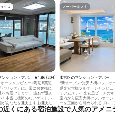
ョイス
スーパーホスト
ョイス
スーパーホスト
中4.94つ星の平均評価
マンション・アパ
レビュー204件、5つ星中4.86つ星の平均評価
4.86 (204)
水営区のマンション・アパー
ト
#オーシャンビュー#海辺#英道
*新オープン*光安大橋のフルオ
め#南浦東#地下鉄5分46平4名
ュー/テラスのある宿泊先/ミラ
「バリッタ」は、常にお客様に
🌈光安大橋フルオーシャンビュ
ッド6名）
ーケット/海辺/ビーチ/光安の
足をお届けします。 迷わず選ん
ミアムステイ 光安里ビーチのすぐ前！ 客
ト/感性
い！本当に後悔のないゲストル
室内から広安大橋のフルオーシ
態があなたを迎えます お迎えし
ーを正面から眺められるプレミ
の近くにある宿泊施設で人気のアメニ
築オーシャンビューの宿泊施設で
え、管理しております。 「バ
潔で洗練されたホテルクラスの