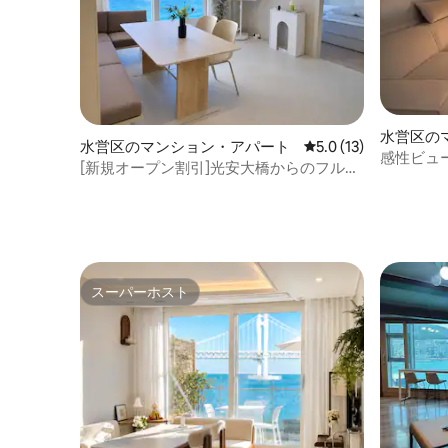
水営区の
水営区のマンション・アパート
レビュー13件、5つ星
5.0 (13)
感性ビュー
[新規オープン割引]光安大橋からのフルオ
ャンビュー
ーシャンビュー#3室#ホテル寝具#海辺#
宿泊施設 
釜山の人気スポット#ミラクルマーケット
ク・ザ・
#ヒーリング#無料駐車場
スーパーホスト
スーパーホスト