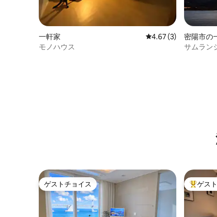
一軒家
レビュー3件、5つ星中
4.67 (3)
密陽市の
モノハウス
サムラン
ゲストチョイス
ゲス
ゲストチョイス
大好評の