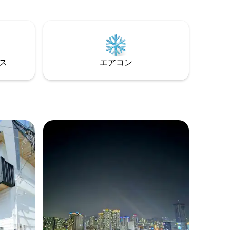
空間で
瞬間が 
す。また、光安里カフェストリート、レ
います💛
ストラン、アメニティが近く、移動に便
トオーシ
利な光安里オーシャンビューの宿泊施設
5世帯のみ
です ジーニーオーシャンステイで、忘れ
に広がる
られない釜山の思い出を作りましょう！
。 🌴
⸻ 📶 Wi-Fi：JINI ✅ ご利用のご案内 チ
⁠ス
エアコン
感性のテ
ェックイン15時/チェックアウト11時 禁煙
モックス
🚭／ペット・人数超過不可🐾／ 強い匂い
ベッド2台
のする食品の調理不可/騒音注意/客室内の
た感性的
物品の破損や紛失の場合は損害賠償請求
写真を撮る
🔶この宿泊施設は、ミスターメンション
写真ゾー
の特例を適用しています。 合法的なシェ
ア宿泊事業者として登録されています🔶
ヨット花
ックやサ
安大橋の
設でしか