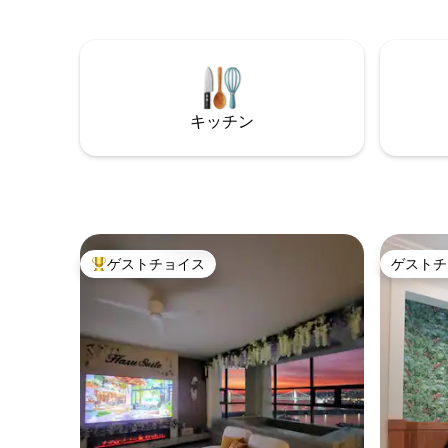
リッタガ
海水浴場のすぐ前 寝室とリビングルーム
アをお受け取り
から同時に光安大橋の素晴らしい景色を
ルである
お楽しみください。 「目の前に広がる光
英島のオ
安大橋の眺め、そして心地よい休息！ プ
か10�
ライベートなオーシャンビューの感性的
「ホスト
な宿泊施設で特別な一日を体験してくだ
キッチン
点やご質
さい。 ✔️フロントガラス窓からの海の眺
お問い合
め ✔️感性あふれるインテリア＆マーシャ
も早く返信
ルスピーカー ✔新築マンション広安里で
가」ならではの魅力
最も人気のある宿泊施設 ✔オープンオー
車1台限定
シャンビュー+海運台シティビュー+光安
分 ▶ ロ
大橋ビュー ✔感性あふれるインテリアと
くには、
プレミアムアメニティ ✔ミラク・ザ・マ
園、白鱒
ーケット、活魚センター徒歩圏内 📍昼夜
ゲストチョイス
ゲストチ
大好評のゲストチョイスです。
ゲストチ
人気スポ
を問わず、異なる魅力を与える最高の眺
宿泊施設
め。 大切な人と一緒に人生写真を残しま
ができま
しょう。
ビ、ナゴ