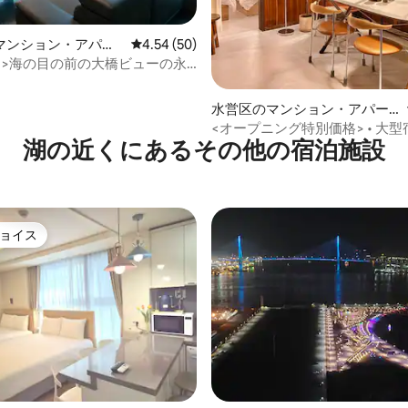
マンション・アパー
レビュー50件、5つ星中4.54つ星の平均評価
4.54 (50)
引>海の目の前の大橋ビューの永
坪のアパートメント／南浦駅まで
水営区のマンション・アパー
ト
<オープニング特別価格> • 大型
湖の近くにあるその他の宿泊施設
最大10名様 • private
ョイス
ョイス