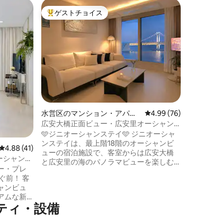
水営区の
ゲストチョイス
ゲスト
大好評のゲストチョイスです。
ゲスト
ト
*最高の
ー#海運
🏖 光安 MOODRIAN プレミアムライフス
海水浴場
タイルを
#ヒーリ
ャンビュー 釜山光安里海水浴場
る光安Mo
との旅行
に広がる
ラマ 寝
めること
の宿泊施設です。 
水営区のマンション・アパー
レビュー76件、5つ星
4.99 (76)
シティビ
ト
面に収ま
広安大橋正面ビュー・広安里オーシャン
新築マン
ビューの宿泊施設 | 無料駐車場・最大6
🩵ジニオーシャンステイ🩵 ジニオーシャ
たりとし
人・最上階オーシャンビュー・感性の宿
ンステイは、最上階18階のオーシャンビ
レビュー41件、5つ星中4.88つ星の平均評価
4.88 (41)
細やかな
泊施設・フォトスポット
ューの宿泊施設で、客室からは広安大橋
ーシャンビ
ンフォート 🏡モダンで安定した
と広安里の海のパノラマビューを楽しむ
ク・ザ・マ
ー・プレ
アに高級
ことができます。昼夜を問わず、異なる
人気スポッ
在から長
雰囲気の海の景色を楽しみながら、ゆっ
ャンビュ
供します。 ホストの細やかな
くりとおくつろぎいただけます。 友人、
アムな新
り、常に
家族、カップルでの旅行に最適な宿泊施
ティ・設備
す。 清
ています。 快適さはホテルのよう
設で、広安里ビーチは徒歩1分、広安里ビ
インテリ
はもっと近くに😊 
ーチではドローンショーを観賞できま