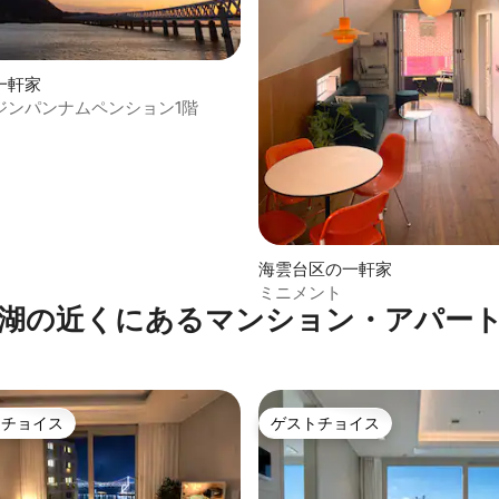
4.67つ星の平均評価
一軒家
ジンパンナムペンション1階
海雲台区の一軒家
ミニメント
湖の近くにあるマンション・アパー
トチョイス
ゲストチョイス
ゲストチョイスです。
ゲストチョイス