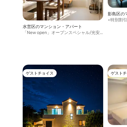
影島区の
ト
<特別割
島区65
水営区のマンション・アパート
徒歩3分
「New open」オープンスペシャル/光安
オーシャンステイ#オーシャンビューテラ
ス#ビーチ#ホテルコンディション#ミラ
ク・ザ・マーケット
ゲストチョイス
ゲストチ
ゲストチョイス
ゲストチ