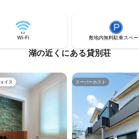
」ならではの体系的で温かいケ
ア 宿泊客の満足度が非常に高い
ください。 釜山のシンボ
す。 ✨宿泊施設の最大の誇り リビングル
南浦東の眺めと爽やかな海風の
ームに直接つながるプライベー
ーシャンビューの眺望！！ わず
ャンテラス 全世帯のうちわずか
�で宿泊施設の前の海辺での散歩
広安大橋、海、街の景色が同時
は常に待機中ですので、不便な
特別な景色を楽しむことができます
Wi-Fi
敷地内無料駐⁠車ス⁠ペ⁠ー
問がございましたら、お気軽に
ハンモックとサンベッドのある
わせください。どのホストより
ラス 海を眺めながら休めるハン
し、解決いたします」 「バ닷
イング のんびり休息できるサン
湖の近くにある貸別荘
 ▶ 無料駐車場（乗用
白い砂利と木のトーンで完成し
） ▶ 南浦東地下鉄駅から徒歩5
な空間 テラスに座った瞬間、 
ッテ百貨店、光復店徒歩5分 ▶ 近
だけで、まるで写真集のような
石炭市場、国際市場、龍戸山公
ンです。 🎆ヨット花火大会と広安大橋の
の文化村、太鐘台の近くにある
夜景 宿泊施設の前の海では毎日
ョイス
スーパーホスト
ョイス
スーパーホスト
ットがたくさんあります！！ ▶
火大会が開催されます。 ハンモ
の前のプドンガの防波堤で釣り
ンベッドに横たわって眺める 光
す。 （ホストは、タラ、アカエ
夜景と花火ショーは この宿泊施
、アジなどを捕まえました！
味わえない特別な体験です。