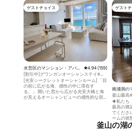
ゲストチョイス
ゲストチ
ゲストチョイス
ゲストチ
水営区のマンション・アパー
レビュー159件、5つ星
4.94 (159)
ト
[割引中]グワンガンオーシャンステイ#ビ
ーチ#感性の宿#海辺#ミラク・ザ・マー
[光安シークレットオーシャンルーム] 「目
ケット#ホカンス#ヒーリング#グワンガ
の前に広がる海、感性の中に滞在す
南浦洞の
ンオーシャンの夜の海
る。」 開いた窓から広がる光安大橋と海
ート
釜山最高
が見えるオーシャンビューの感性的な宿
橋#海の眺
◈私たち
泊施設です 📍自然光がたっぷり入る居心
#6名（ベ
最高の満
地の良い空間で、音楽とともにリラック
でくださ
スした時間をお楽しみください。 あなた
ームの状
のプサン旅行を完璧にする空間です。 カ
釜山の湖
ます。 「バ닷가」は、お部屋の清潔さを
ップル、家族、友人との旅行に最適！光
最優先に考
安大橋のフルオーシャンビュー 📍光安里