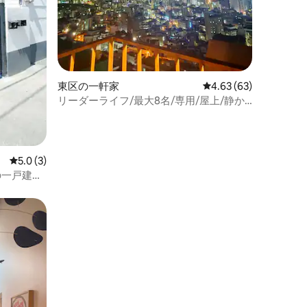
東区の一軒家
レビュー63件、5つ星
4.63 (63)
リーダーライフ/最大8名/専用/屋上/静か/
眺め/釜山駅/南浦東/光安里/ビームプ/家
族、恋人、友人
レビュー3件、5つ星中5.0つ星の平均評価
5.0 (3)
の一戸建
ッド4
友人家族旅