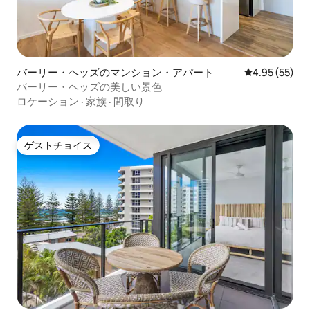
バーリー・ヘッズのマンション・アパート
レビュー55件
4.95 (55)
バーリー・ヘッズの美しい景色
ロケーション
·
家族
·
間取り
ゲストチョイス
ゲストチョイス