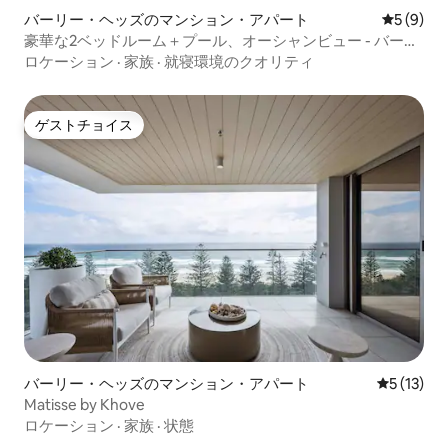
バーリー・ヘッズのマンション・アパート
レビュー
5 (9)
豪華な2ベッドルーム＋プール、オーシャンビュー - バーリ
ー
ロケーション
·
家族
·
就寝環境のクオリティ
ゲストチョイス
ゲストチョイス
バーリー・ヘッズのマンション・アパート
レビュー1
5 (13)
Matisse by Khove
ロケーション
·
家族
·
状態