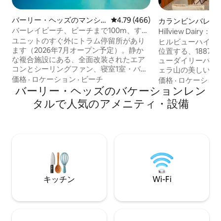
バーリー・ヘッズのマンシ
レビュー466件、5つ星中4.79
4.79 (466)
カランビンバレー
ョン・アパート
バーレイビーチ、ビーチまで100m、すぐ
Hillview Dai
外にトラム
イランド牧場の牛
ユニットのすぐ外にトラム停留所があり
ヒルビューハイラ
ます（2026年7月オープン予定）。静か
位置する、1887
な複合施設にある、全面改装されたエア
ューダイリーバー
コンとシーリングファン、寝室1室・バス
ェラ山の美しい急
ルーム1室、フルキッチンのユニットをお
リーク、農業地帯
価格
·
ロケーション
·
ビーチ
価格
·
ロケーショ
楽しみください。最大2名様。 プール/バ
バーリー・ヘッズのバケーションレン
きます。 🐮 毎日の牛の給餌と 🐴 午後4時
ーベキューエリア。高級ピロートップク
の馬の給餌。 🐓 ニ
タルで人気のアメニティ・設備
イーンサイズベッド、レインシャワーヘ
🧑‍🌾 当農場の
ッド。無制限のNBNインターネット、
ます 短期宿泊事業許可番号：GCCC
Chromecast、48インチUHDテレビ、サ
PCA/2023/228 100年以上にわたり、Old
ウンドバー。バーリー・ビーチまで徒歩
Dairy Bales
250m（3分）、ジェームズ・ストリート
ト・ヒンターラン
のお店、食事、カフェまで徒歩800m（11
場の一部として存
分）。 バスルームタオルとベッドリネン
は広大な農地に囲
が用意されています。パントリーには洗
キッチン
Wi-Fi
濯用品、シャワー用品、オイル、紅茶、
コーヒーなどがあります。バルコニーを
含む禁煙