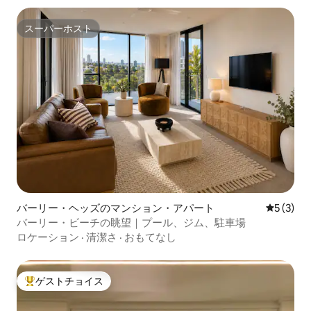
スーパーホスト
スーパーホスト
バーリー・ヘッズのマンション・アパート
レビュー
5 (3)
バーリー・ビーチの眺望｜プール、ジム、駐車場
ロケーション
·
清潔さ
·
おもてなし
ゲストチョイス
大好評のゲストチョイスです。