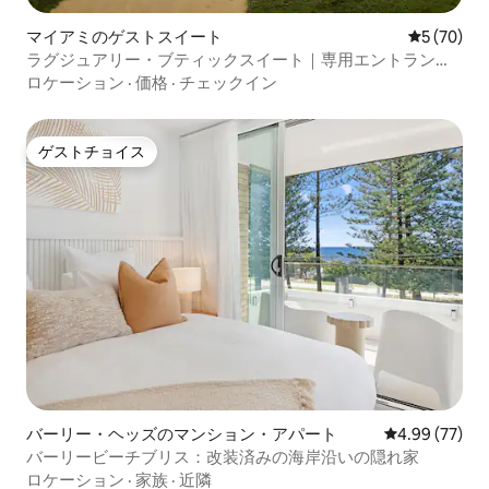
マイアミのゲストスイート
レビュー7
5 (70)
ラグジュアリー・ブティックスイート｜専用エントランス
｜ビーチまで徒歩圏内
ロケーション
·
価格
·
チェックイン
ゲストチョイス
ゲストチョイス
バーリー・ヘッズのマンション・アパート
レビュー77件
4.99 (77)
バーリービーチブリス：改装済みの海岸沿いの隠れ家
ロケーション
·
家族
·
近隣