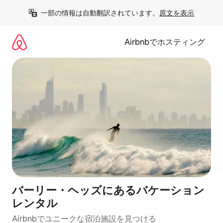
コ
一部の情報は自動翻訳されています。
原文を表示
ン
テ
ン
Airbnbでホスティング
ツ
に
ス
キ
ッ
プ
バーリー・ヘッズにあるバケーション
レンタル
Airbnbでユニークな宿泊施設を見つける