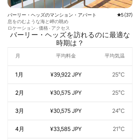
バーリー・ヘッズのマンション・アパート
レビュー3
5 (37)
息をのむような海と岬の眺め
ロケーション
·
価格
·
アクセス
バーリー・ヘッズを訪⁠れ⁠るの⁠に最⁠適⁠な
時⁠期⁠は⁠？
月
平均料金
平均気温
1月
¥39,922 JPY
25°C
2月
¥30,575 JPY
25°C
3月
¥30,575 JPY
24°C
4月
¥33,585 JPY
21°C