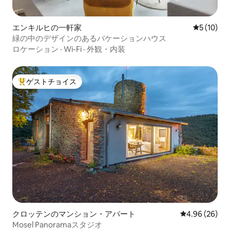
エンキルヒの一軒家
レビュー1
5 (10)
緑の中のデザインのあるバケーションハウス
ロケーション
·
Wi-Fi
·
外観・内装
ゲストチョイス
大好評のゲストチョイスです。
クロッテンのマンション・アパート
レビュー26件
4.96 (26)
Mosel Panoramaスタジオ