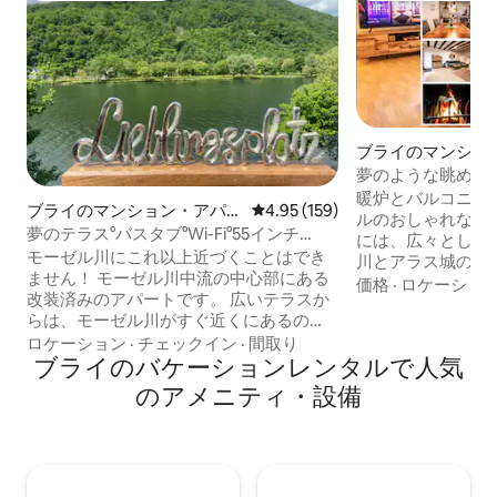
ブライのマンショ
ト
夢のような眺め | 暖
Burgblick Grill
暖炉とバルコニー
ブライのマンション・アパー
レビュー159件、5つ星中4.95
4.95 (159)
ルのおしゃれな家
ト
夢のテラス°バスタブ°Wi-Fi°55インチ
には、広々とした
Netflix°無料交通機関
モーゼル川にこれ以上近づくことはでき
川とアラス城の景
ません！ モーゼル川中流の中心部にある
とダイニングルームが
価格
·
ロケーショ
改装済みのアパートです。 広いテラスか
ンには冷蔵庫、冷
らは、モーゼル川がすぐ近くにあるの
洗い機、調理器具
で、ほぼユニークな体験ができます。 ア
ロケーション
·
チェックイン
·
間取り
コーヒーメーカー
パートには、食器洗い機、電子レンジ、
ブライのバケーションレンタルで人気
滞在を締めくくります。 ユニ
コーヒーメーカー、オーブンなどを備え
ような景色を楽し
のアメニティ・設備
た設備の整ったキッチンがあります。 専
ンで、心地よい休
用高速インターネット、ストリーミング
い。雨の日や寒い日
サービス付きテレビをご利用いただけま
ビ、SKY、Netfl
す。 バスルームにはシャワーに加えてバ
スタブも備わっています。 ボックススプ