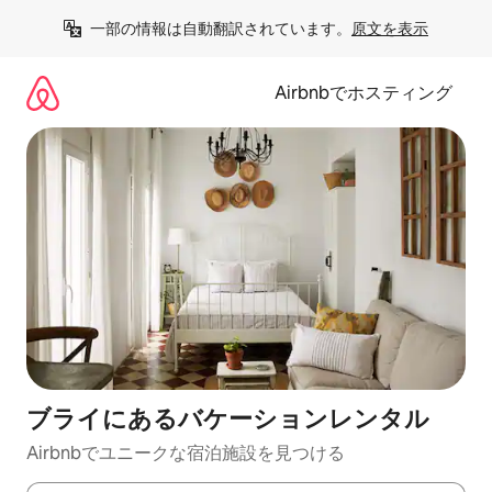
コ
一部の情報は自動翻訳されています。
原文を表示
ン
テ
ン
Airbnbでホスティング
ツ
に
ス
キ
ッ
プ
ブライにあるバケーションレンタル
Airbnbでユニークな宿泊施設を見つける