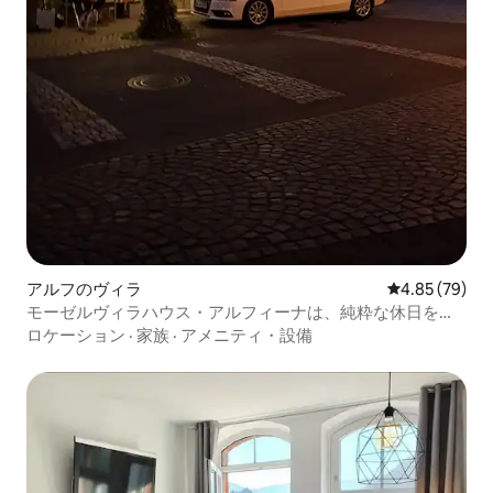
アルフのヴィラ
レビュー79件
4.85 (79)
モーゼルヴィラハウス・アルフィーナは、純粋な休日を提
供します！
ロケーション
·
家族
·
アメニティ・設備