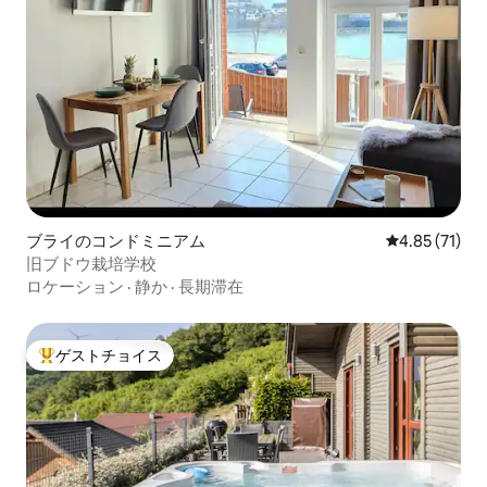
ブライのコンドミニアム
レビュー71件
4.85 (71)
旧ブドウ栽培学校
ロケーション
·
静か
·
長期滞在
ゲストチョイス
大好評のゲストチョイスです。