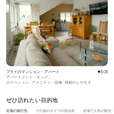
ブライのマンション・アパート
レビュー
5 (3)
アパートメント「キング」
ロケーション
·
アメニティ・設備
·
移動のしやすさ
ぜひ訪⁠れ⁠た⁠い目⁠的⁠地
近場の旅行先
その他のタ⁠イ⁠プ⁠の宿⁠泊⁠先
近場で人気の観光