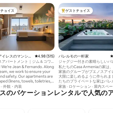
トチョイス
ゲストチョイス
ゲストチョイスです。
大好評のゲストチョイスです。
アイレスのマンショ
レビュー515件、5つ星中4.98つ星の平均評価
4.98 (515)
パレルモの一軒家
中4.93つ星の平均評価
ート
スアパートメント｜ジム＆コワ
ジャグジー付きの素晴らしいパ
｜ブエノスアイレス中心部のオ
ソーホーの傑作！
 We’re Jean & Fernando. Along
私たちのCasa Armeniaの家
team, we work to ensure your
家族のグループがブエノスアイ
. Our apartments are
大限に楽しめるように作られまし
pped (linens, towels, toiletries,
たちのプライベートな家はパレ
ーホーの中心部にあり、すぐそ
格
·
外観・内装
家族
·
ロケーション
·
屋内スペー
 Puerto Madero, and near the
のカフェ、レストラン、ショッ
スのバケーションレンタルで人気の
があります。 片方の方向にはプラザ・セ
til 11 AM. To help with
ラーノ、もう片方の方向にはプ
t schedule, we offer free
ルメニアから3ブロック先にありま
torage anytime for early
の素晴らしい街を探索した後、