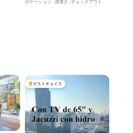
井、レコレタ
ロケーション
·
清潔さ
·
チェックアウト
ゲストチョイス
大好評のゲストチョイスです。