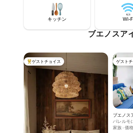
arrivals or la
あります。 中庭につながる広いキッチン
learn mor
では、素晴らしいおもてなしが見られま
area.
す。（キッチン、ダイニングルーム、バ
キッチン
Wi-F
スルーム、トイレ、イタリアンマーブル
の床） クイーンサイズのベッドを備えた
主寝室には、大きな書斎があります。 2つ
ブエノスア
目の寝室にもクイーンサイズのベッドが
あり、中庭にアクセスできます。 エリア
について ラグジュアリーとスタイルに満
ちたこのアパートは、ラ・トーレ・デ
ル・レロック（時計塔）があるプラザ・
ゲストチョイス
ゲストチ
大好評のゲストチョイスです。
ゲストチ
サン・マルティン（サン・マルティン広
場）、有名な記念碑「女性の橋」と海軍
博物館があるプエルト・マデロ、美しい
プラザ・フランシア（フランシア広場）
で午後を楽しみながら港の文化に魅了さ
れることができるレコレータからわずか
数歩の便利な場所にあります。また、高
級レストラン、バー、クラブもたくさん
あります。 私たちは家族です（母と
兄）。いつでもご連絡ください。 建物は
ブエノス
サンマルティン広場と有名なプエンテ・
ン・アパ
パレルモ
デ・ラ・ムヘール記念碑から数歩、市内
家族
·
価
の他の地域につながる9 de Julio地下鉄駅