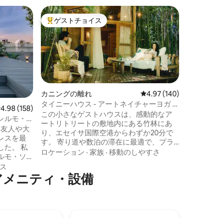
ブエノス
ゲストチョイス
ゲス
大好評のゲストチョイスです。
大好評
ン・アパ
パレルモ
この特別
問を計画
ルモ地区
レスのナ
地下鉄駅
家族
·
ロ
スの停留所
階段でア
カニングの離れ
レビュー140件、5つ星
4.97 (140)
るいロフ
タイニーハウス - アートネイチャーヨガ -
レビュー158件、5つ星中4.98つ星の平均評価
4.98 (158)
ングサイ
エゼ空港から20分
この小さなゲストハウスは、感動的なア
レルモ・
たバルコ
ートリトリートの敷地内にある竹林にあ
は、友人や大
世界で最
り、エセイサ国際空港からわずか20分で
レスを最
ています
す。 寄り道や数泊の滞在に最適で、プラ
た。 私
イスクリ
イバシー、Wi-Fi、快適なベッド、ガーデ
ロケーション
·
家族
·
移動のしやすさ
ルモ・ソ
ンデッキ、ハンモックを提供していま
ばに最高
ス
す。 ゲストはアートスタジオ/ギャラリ
プ、バー
アメニティ・設備
ー、音楽室、ヨガ/ダンススタジオを楽し
む時間を予約できます。 オプション（空
ラザ・ア
き状況により）：ヨガ、アート、料理教
す！ こ
室/ワークショップ、またはリラックスで
専用のジ
きるマッサージ。 2泊以上のご滞在の場合