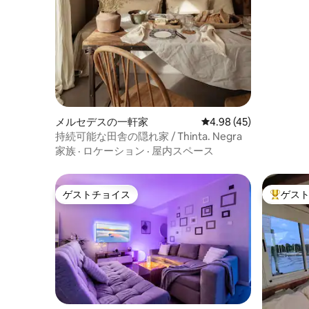
から3ブロックです。 ダウンタウン、バス
停、レストラン、劇場はすべて数ブロッ
クのところにあります。 プエルトマデ
ロ、ダウンタウン、レコレータまで徒歩
で行くことができます。 また、バス停と
地下鉄の駅も数ブロックのところにあり
ます。 専用の発電機セットがあります。
アパートは本当に静かです。
メルセデスの一軒家
レビュー45件、5つ星中
4.98 (45)
持続可能な田舎の隠れ家 / Thinta. Negra
家族
·
ロケーション
·
屋内スペース
ゲストチョイス
ゲス
ゲストチョイス
大好評の