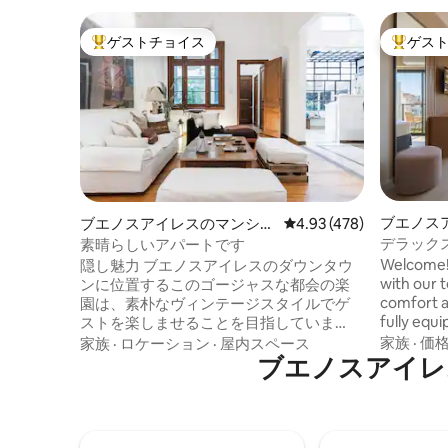
ゲストチョイス
ゲス
大好評のゲストチョイスです。
大好評の
ブエノス
ブエノスアイレスのマンショ
レビュー478件、5つ星
4.93 (478)
ン・アパ
ン・アパート
デラック
素晴らしいアパートです
ーキング
Welcome!
隠し魅力 ブエノスアイレスのダウンタウ
ベリスコ
with our 
ンに位置するこのゴージャスな都会の楽
comfort and safety
園は、素朴なヴィンテージスタイルでゲ
fully equi
ストを楽しませることを目指していま
etc). We have prime locations in Palermo,
す。 ユニークなリビングルームは、快適
家族
·
価
家族
·
ロケーション
·
屋内スペース
Recoleta,
さとリラクゼーションを楽しむのに最適
ブエノスアイレ
Obelisk. Check-in starts at 1 PM and
な場所です。 ソファと個別のローソファ
Check-out is un
が3つあります。 同じエリアには、大理石
your fligh
のテーブルと6脚の快適でありながらユニ
luggage s
ークな椅子を備えたダイニングルームが