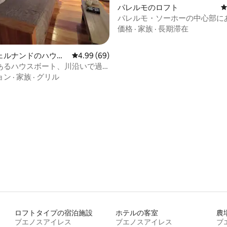
4.93つ星の平均評価
パレルモのロフト
パレルモ・ソーホーの中心部に
テラス付きのデザイナーロフト
価格
·
家族
·
長期滞在
ェルナンドのハウス
レビュー69件、5つ星中4.99つ星の平均評価
4.99 (69)
あるハウスボート、川沿いで過
ークな夜
ョン
·
家族
·
グリル
ロフトタイプの宿泊施設
ホテルの客室
農
ブエノスアイレス
ブエノスアイレス
ブ