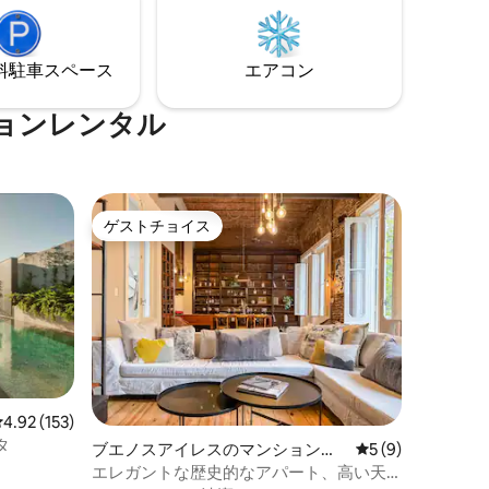
キュー、
は、エセイサ空港送迎を無料でご利用い
ックスで
ただけます。
さのプライ
⁠車ス⁠ペ⁠ー⁠ス
エアコン
い。
ョンレンタル
ゲストチョイス
ゲストチョイス
レビュー153件、5つ星中4.92つ星の平均評価
4.92 (153)
タ
ブエノスアイレスのマンション・
レビュー9件、5
5 (9)
アパート
エレガントな歴史的なアパート、高い天