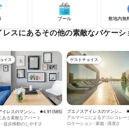
te departures. Read on to
ャグジー、サンデッキ、バーベ
e about this property and the
屋外ダイニングを楽しみ、リラ
 We’re happy to help!
きる、3000平方フィートの広
i
プール
敷地内無料駐
ベートテラスをお楽しみくださ
イレスにあるその他の素敵なバケーシ
ョイス
ゲストチョイス
ョイス
ゲストチョイス
ブエノスアイレスのマンショ
アイレスのマンショ
レビュー585件、5つ星中4.91つ星の平均評価
4.91 (585)
ン・アパート
ート
アルマーニによるデコレコレー
にある素敵なアパート
ロケーション
·
家族
·
清潔さ
格
·
徒歩移動のしやすさ