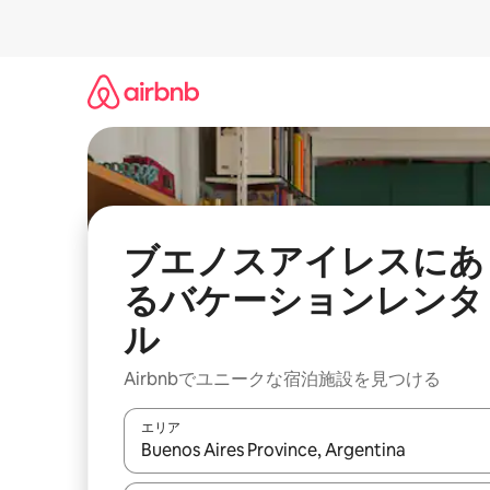
コ
ン
テ
ン
ツ
に
ス
キ
ッ
プ
ブエノスアイレスにあ
るバケーションレンタ
ル
Airbnbでユニークな宿泊施設を見つける
エリア
検索結果が表示されたら、上下の矢印キーを使っ