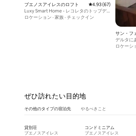
ブエノスアイレスのロフト
レビュー67件、5つ星中
4.93 (67)
Luxy Smart Home - レコレタのトップデ
パート！
ロケーション
·
家族
·
チェックイン
サン・フ
ボート
デルタに
ごすユニ
ロケーシ
ぜひ訪⁠れ⁠た⁠い目⁠的⁠地
その他のタ⁠イ⁠プ⁠の宿⁠泊⁠先
やるべきこと
貸別荘
コンドミニアム
ブエノスアイレス
ブエノスアイレス