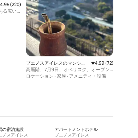
レビュー220件、5つ星中4.95つ星の平均評価
4.95 (220)
ある広い
。
ブエノスアイレスのマンショ
レビュー72件、5つ星
4.99 (72)
ン・アパート
高層階、7月9日、オベリスク、オープン
ビュー
ロケーション
·
家族
·
アメニティ・設備
場の宿泊施設
アパートメントホテル
エノスアイレス
ブエノスアイレス