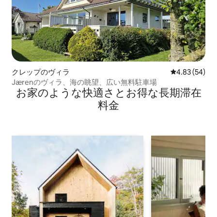
クレップのヴィラ
レビュー54件
4.83 (54)
Jærenのヴィラ、海の眺望、広い無料駐車場
お家のような快⁠適⁠さ⁠とお⁠得⁠な長⁠期⁠滞⁠在
料⁠金