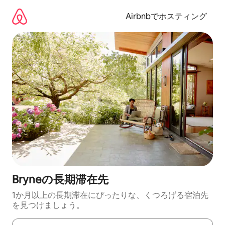
コ
ン
Airbnbでホスティング
テ
ン
ツ
に
ス
キ
ッ
プ
Bryneの長期滞在先
1か月以上の長期滞在にぴったりな、くつろげる宿泊先
を見つけましょう。