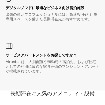
デジタルノマド⁠に最⁠適⁠なビ⁠ジ⁠ネ⁠ス⁠向⁠け宿⁠泊⁠施⁠設
出張の多いプロフェッショナルには、高速Wi-Fiと仕事
専用スペースを備えた長期滞在先がおすすめです。
サービスアパートメントをお探しですか？
Airbnbには、人員配置や転勤時の宿泊先、および社宅
としての利用に最適な家具完備のマンション・アパート
が掲載されています。
長期滞在に人気のアメニティ・設備