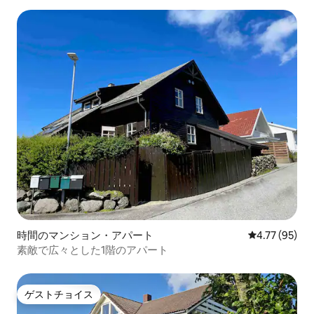
時間のマンション・アパート
レビュー95件
4.77 (95)
素敵で広々とした1階のアパート
ゲストチョイス
ゲストチョイス