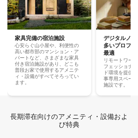
家具完備の宿⁠泊⁠施⁠設
デジタルノマド
多⁠いプ⁠ロ⁠フ⁠ェ⁠
心安らぐ山小屋や、利便性の
高い都市部のマンション・ア
最⁠適
パートなど、さまざまな家具
リモートワーク
付き宿泊施設があり、どこも
フェッショナル
普段お家で使用するアメニテ
ド環境を提供する
ィ・設備がすべてそろってい
事専用スペース
ます。
施設です。
長期滞在向け⁠のア⁠メ⁠ニ⁠テ⁠ィ⁠・設⁠備⁠およ
び特⁠典