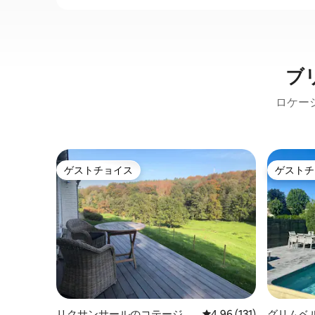
ブ
ロケー
ゲストチョイス
ゲストチ
ゲストチョイス
ゲストチ
リクサンサールのコテージ
レビュー131件、5つ星
4.96 (131)
グリムベ