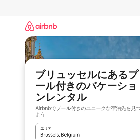
コ
ン
テ
ン
ツ
に
ス
キ
ッ
プ
ブリュッセルにあるプ
ール付きのバケーショ
ンレンタル
Airbnbでプール付きのユニークな宿泊先を見
よう
エリア
検索結果が表示されたら、上下の矢印キーを使っ