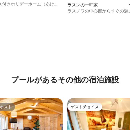
ス付きホリデーホーム（あけ
ラスンの一軒家
ラスノワの中心部からすぐの魅
さな家
中5.0つ星の平均評価
プールがあるその他の宿泊施設
ホスト
ゲストチョイス
ホスト
ゲストチョイス