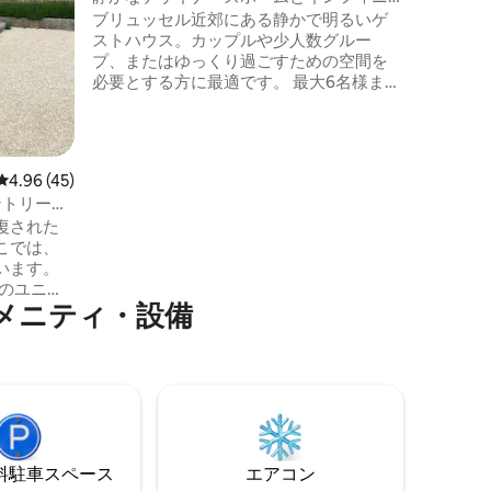
ティプール
ブリュッセル近郊にある静かで明るいゲ
ご利用いただけ
ストハウス。カップルや少人数グルー
長期滞在
プ、またはゆっくり過ごすための空間を
必要とする方に最適です。 最大6名様まで
宿泊可能で、清潔でミニマルなデザイン
と自然とプライバシーを兼ね備えていま
す。 大きな窓、柔らかい素材、穏やかな
環境で、日常から離れてリラックスでき
レビュー45件、5つ星中4.96つ星の平均評価
4.96 (45)
ます。 春と夏にはインフィニティプー
カントリーハ
ル、共有の庭園スペース、そして市街地
復された
のすぐ外にある穏やかな環境をお楽しみ
こでは、
ください。 ロマンチックな週末や友人と
います。
の静かな旅行に最適です。
このユニー
メニティ・設備
せる建物
て、細心
ていま
所にあり
平穏と静
ークな宿
ウスに隣
融合した
⁠車ス⁠ペ⁠ー⁠ス
エアコン
！