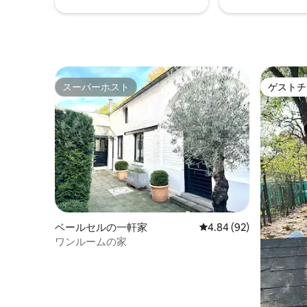
スーパーホスト
ゲストチ
スーパーホスト
ゲストチ
ベールセルの一軒家
レビュー92件、5つ星中
4.84 (92)
ワンルームの家