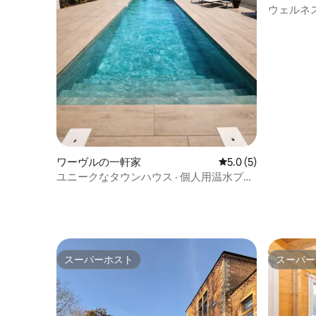
ウェルネ
み）
ワーヴルの一軒家
レビュー5件、5つ星
5.0 (5)
ユニークなタウンハウス · 個人用温水プー
ル
スーパーホスト
スーパー
スーパーホスト
スーパー