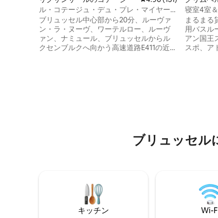
ル・コテージュ・デュ・プレ・マイヤー
寝室4室
ル
ブリュッセル中心部から20分、ルーヴァ
まるまる
ン・ラ・ヌーヴ、ワーテルロー、ルーヴ
用バスルーム。 INGア
ァン、ナミュール、ブリュッセルからル
アン国王
クセンブルクへ向かう高速道路E411の近く
スポ、アト
に位置する、自然に囲まれた魅力的な個
全に改装
人所有の別荘です。完全に改装されたこ
泊施設です。 共用プール（10
の宿泊施設は、快適な滞在に必要なすべ
と温水プ
ての設備を備えており、家具付きの専用
28度）へのアク
テラス、そして瞬時に気分転換できる息
ピーが敷
をのむような景色を楽しむことができま
庭を自由
す！ 自転車や散歩が好きな方には最適な
的ですが
美しい散歩道です。プールは10時から11
とても優
時、15時から16時までご利用いただけま
います。
ブリュッセル
す。是非お試しください！
キッチン
Wi-F