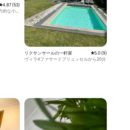
レビュー53件、5つ星中4.87つ星の平均評価
4.87 (53)
力的な小
リクサンサールの一軒家
レビュー9件、5つ星
5.0 (9)
ヴィラ4ファサードブリュッセルから20分