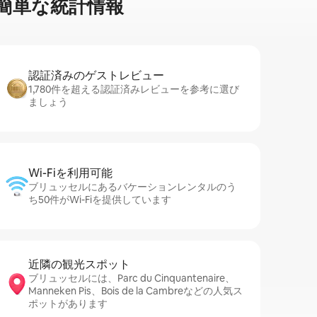
⁠単⁠な統⁠計⁠情⁠報
認証済みのゲ⁠ス⁠ト⁠レ⁠ビ⁠ュ⁠ー
1,780件を超える認証済みレビューを参考に選び
ましょう
Wi-Fiを利⁠用⁠可⁠能
ブリュッセルにあるバケーションレンタルのう
ち50件がWi-Fiを提供しています
近隣の観光ス⁠ポ⁠ッ⁠ト
ブリュッセルには、Parc du Cinquantenaire、
Manneken Pis、Bois de la Cambreなどの人気ス
ポットがあります