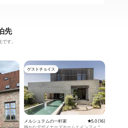
泊先
先です。
サベンテ
ゲストチョイス
スーパ
ゲストチョイス
スーパ
パート
ブリュッ
ンルーム
設備の整
ル空港か
の場所にあります
ベッド、
テレビ（ア
ス/ダイ
備の整っ
備わっています。 さ
メルシュテムの一軒家
レビュー16件、5つ
5.0 (16)
単位で予
静かなデザイナーズホームとインフィニ
外テニス