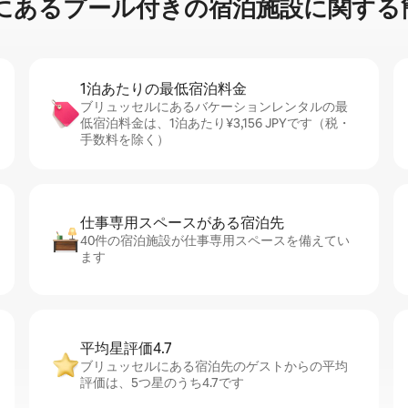
るプ⁠ー⁠ル⁠付⁠き⁠の宿⁠泊⁠施⁠設⁠に関⁠す⁠る簡
1泊あたりの最⁠低⁠宿⁠泊⁠料⁠金
ブリュッセルにあるバケーションレンタルの最
低宿泊料金は、1泊あたり¥3,156 JPYです（税・
手数料を除く）
仕事専用ス⁠ペ⁠ー⁠スがあ⁠る宿⁠泊⁠先
40件の宿泊施設が仕事専用スペースを備えてい
ます
平均星評価4.7
ブリュッセルにある宿泊先のゲストからの平均
評価は、5つ星のうち4.7です