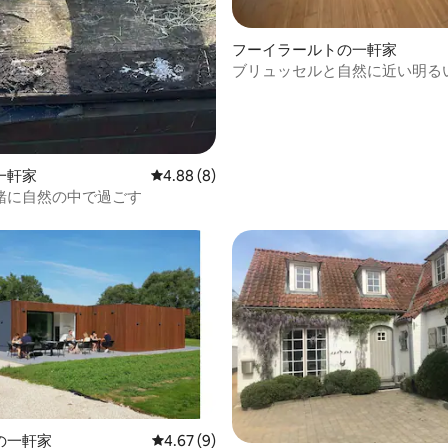
フーイラールトの一軒家
ブリュッセルと自然に近い明る
ルームの家
一軒家
レビュー8件、5つ星中4.88つ星の平均評価
4.88 (8)
緒に自然の中で過ごす
の一軒家
レビュー9件、5つ星中4.67つ星の平均評価
4.67 (9)