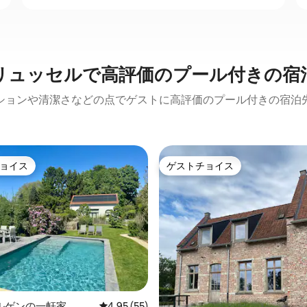
リュッセルで高評価のプール付きの宿
ションや清潔さなどの点でゲストに高評価のプール付きの宿泊
ョイス
ゲストチョイス
ョイス
ゲストチョイス
中4.96つ星の平均評価
ルゲンの一軒家
レビュー55件、5つ星中4.95つ星の平均評価
4.95 (55)