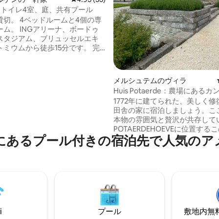
＆トイレ4室、庭、共有プール
貸切。 4ベッドルームと4個の専
リーナ、ボードゥ
スタジアム、ブリュッセルエキ
ミウムから徒歩15分です。 完
され、センスよく装飾された宿
時～18時）
ール（5月から9月末まで：水温
メルシュテムのヴィラ
セス。 私たちの犬のウー
Huis Potaerde：農場にある
地内の番をしています。彼女は
ウス
1772年に建てられた、美しく修
に歩き回ります。見た目は威圧
田舎の家に宿泊しましょう。こ
、挨拶をしてくれるゲストには
本物の雰囲気と贅沢が共存して
しく接し、ゲストにも愛されて
POTAERDEHOEVEに位置する
にあるプール付きの宿泊先で人気のア
クな宿泊施設は、歴史を感じさ
で、過去への配慮と敬意をもっ
の注意を払って美しく改装され
す。ブリュッセルからすぐの場
ながら、喧騒から離れた田舎の
けさをお楽しみください。ユニ
泊施設です！このカントリーハ
接しているのは、伝統と革新が
i
プール
敷地内無料駐
近代的な酪農場です。ようこそ