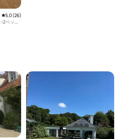
レビュー26件、5つ星中5.0つ星の平均評価
5.0 (26)
い2ベッド