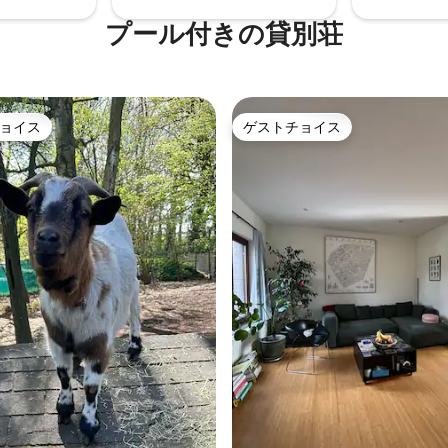
プール付きの貸別荘
ョイス
ゲストチョイス
ョイス
ゲストチョイス
4.84つ星の平均評価