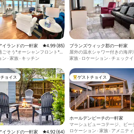
4.94つ星の平均評価
アイランドの一軒家
レビュー85件、5つ星中4.99つ星の平均評価
4.99 (85)
ブランズウィック郡の一軒家
過ごそう*オーシャンフロント*眺
屋外の温水シャワー付きの海岸
類
テージ
ョン
·
家族
·
キッチン
家族
·
ロケーション
·
チェックイ
トチョイス
ゲストチョイス
ゲストチョイスです。
大好評のゲストチョイスです。
ホールデンビーチの一軒家
マーシュビューコテージ、ビー
歩5分、ICWビュー
ロケーション
·
家族
·
アメニティ
中5.0つ星の平均評価
アイランドの一軒家
レビュー64件、5つ星中4.92つ星の平均評価
4.92 (64)