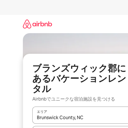
コ
ン
テ
ン
ツ
に
ス
キ
ッ
プ
ブランズウィック郡に
あるバケーションレン
タル
Airbnbでユニークな宿泊施設を見つける
エリア
検索結果が表示されたら、上下の矢印キーを使っ