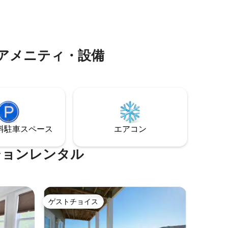
備の整っ
管理されています。私たちは、いつ開く
に行っ
か（通常は4月1日）、または何らかの理
つろぎ、
由で閉じるかどうかについては、一切管
しょう。
理できません。 いずれかのプールが一時
エーショ
的に閉鎖されている場合、返金は行われ
アメニティ・設備
ありま
ません。
⁠車ス⁠ペ⁠ー⁠ス
エアコン
ションレンタル
ゲストチョイス
ゲストチョイス