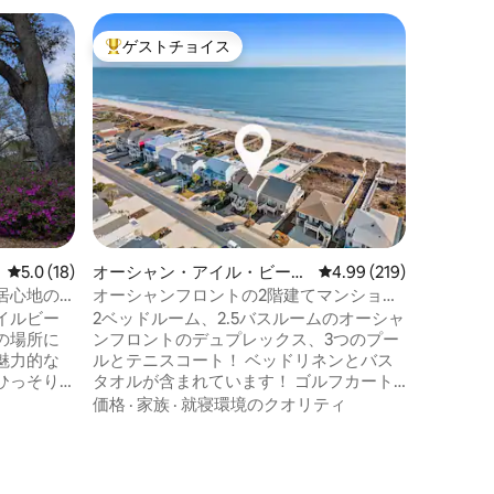
シャロッ
ゲストチョイス
ゲス
大好評のゲストチョイスです。
大好評
1940
ェンス付
モダンな
のぼるこ
新しく改
りました
テージは
価格
·
ロ
カーの敷
ールデン
ク医療セ
の裏庭に
レビュー18件、5つ星中5.0つ星の平均評価
5.0 (18)
オーシャン・アイル・ビーチ
レビュー219件、5つ星
4.99 (219)
やペット
のコンドミニアム
です！ 
居心地の
オーシャンフロントの2階建てマンショ
幹線道路
ン〜リネン付き！
イルビー
2ベッドルーム、2.5バスルームのオーシャ
田舎道で
の場所に
ンフロントのデュプレックス、3つのプー
ションが
魅力的な
ルとテニスコート！ ベッドリネンとバス
ひっそり
タオルが含まれています！ ゴルフカート
自然をお
レンタル用の専用車道があります。 申し
価格
·
家族
·
就寝環境のクオリティ
ショッピ
訳ございませんが、ペットは厳禁です。
 ご家
夏季は土曜日から次の土曜日までの週ご
最適です
とのレンタルとなります。 注意： 3つのプ
）。長期
ールはすべてゲスト用で、HOAを通じて