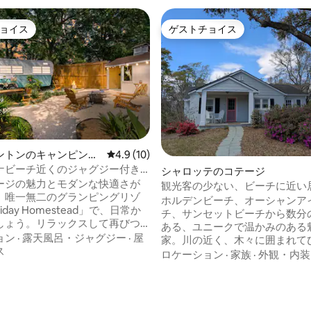
ョイス
ゲストチョイス
ョイス
ゲストチョイス
ントンのキャンピング
レビュー10件、5つ星中4.9つ星の平均評価
4.9 (10)
ナビーチ近くのジャグジー付き
シャロッテのコテージ
ージグランピング
ージの魅力とモダンな快適さが
観光客の少ない、ビーチに近い
、唯一無二のグランピングリゾ
良いコテージ
ホルデンビーチ、オーシャンア
iday Homestead」で、日常か
チ、サンセットビーチから数分
しょう。リラックスして再びつ
ある、ユニークで温かみのある
めに考え抜かれたデザイン。屋
ョン
·
露天風呂・ジャグジー
·
屋
家。川の近く、木々に囲まれて
のあるプライベートジャグジ
ス
と佇む場所で、静かで穏やかな
ロケーション
·
家族
·
外観・内装
地の良い禅の部屋、薪ストー
楽しみください。レストランや
ェライトの屋外リビングスペー
ングスポットまでわずか数分です。
中5.0つ星の平均評価
カヌーが用意された静かな池へ
族連れ、お友達、ペット連れに
スをお楽しみください。カロラ
（ペット料金をご確認ください