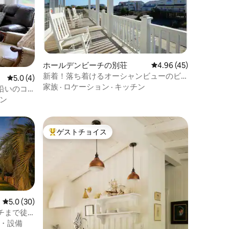
ホールデンビーチの別荘
レビュー45件、5つ星
4.96 (45)
新着！落ち着けるオーシャンビューのビ
レビュー4件、5つ星中5.0つ星の平均評価
5.0 (4)
ーチハウス、無料駐車場付き
家族
·
ロケーション
·
キッチン
沿いのコ
ン
ゲストチョイス
大好評のゲストチョイスです。
レビュー30件、5つ星中5.0つ星の平均評価
5.0 (30)
チまで徒
・設備