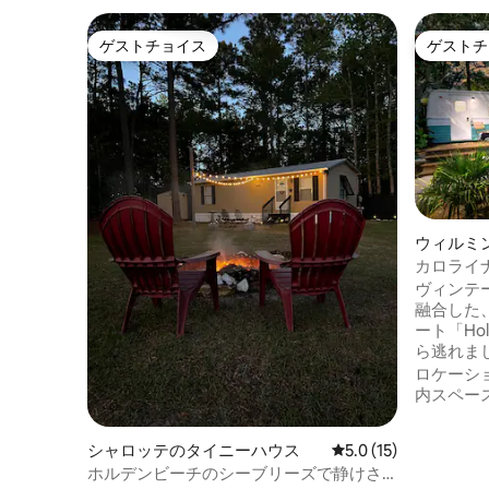
ゲストチョイス
ゲストチ
ゲストチョイス
ゲストチ
ウィルミ
カー・RV
カロライ
ヴィンテ
ヴィンテ
融合した
ート「Hol
ら逃れま
ながるた
ロケーシ
外テレビ
内スペー
ー、居心
ブ、カフ
シャロッテのタイニーハウス
レビュー15件、5つ星
5.0 (15)
ス、無料
ホルデンビーチのシーブリーズで静けさ
のアクセ