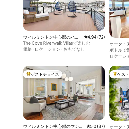
ウィルミントン中心部のハウ
レビュー72件、5つ星中
4.94 (72)
スボート
The Cove Riverwalk Villasで楽しむ
オーク・
価格
·
ロケーション
·
おもてなし
ボトルで
め*リネン
ロケーシ
ゲストチョイス
ゲス
大好評のゲストチョイスです。
大好評の
ウィルミントン中心部のマンシ
レビュー87件、5つ星
5.0 (87)
オーク・