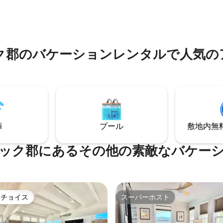
チ、ウィルミントンのダウンタ
滞在や週末の休暇に最適で、設
え切れないほどの海岸沿いのア
たキッチンがあります。ビーチ
ーからわずか数分のHoliday
て、巨大なオークの木の下でく
teadは、単なる宿泊先ではなく、
涼しい夜には焚き火を楽しみま
が目的地です。
ボートの停泊やその他のレクリ
ク郡のバケーションレンタルで人気の
ン用品を置くスペースは十分に
す。
i
プール
敷地内無料駐
ック郡にあるその他の素敵なバケー
トチョイス
スーパーホスト
ゲストチョイスです。
スーパーホスト