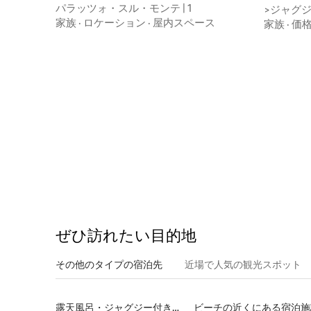
ョン・アパート
パラッツォ・スル・モンテ | 1
>ジャグジ
設備<
家族
·
ロケーション
·
屋内スペース
家族
·
価
ぜひ訪⁠れ⁠た⁠い目⁠的⁠地
その他のタ⁠イ⁠プ⁠の宿⁠泊⁠先
近場で人気の観光スポット
露天風呂・ジャグジー付きの宿泊施設
ビーチの近くにある宿泊施