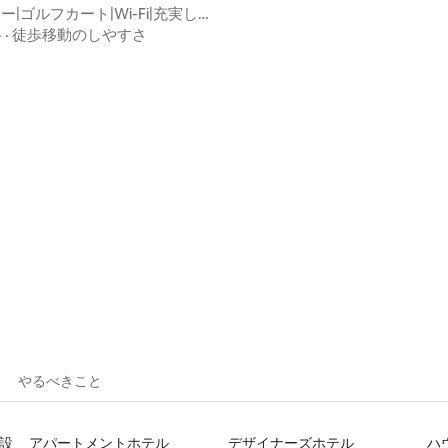
ー|ゴルフカート|Wi-Fi|充実した
格
·
徒歩移動のしやすさ
やるべきこと
設
アパートメントホテル
デザイナーズホテル
ハ