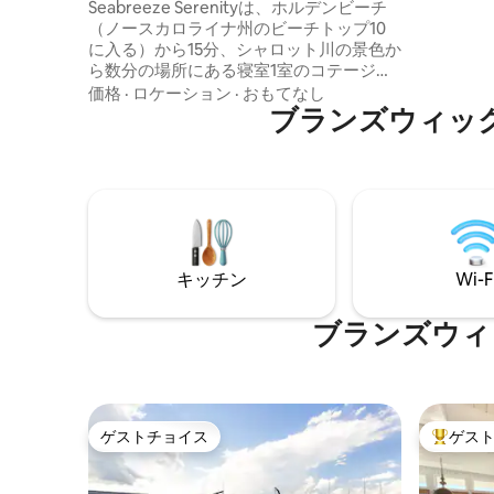
を楽しめるコテージ
Seabreeze Serenityは、ホルデンビーチ
イナビー
（ノースカロライナ州のビーチトップ10
ウン、数
に入る）から15分、シャロット川の景色か
ドベンチャ
ら数分の場所にある寝室1室のコテージで
Homes
す。ホルデンビーチの西端から暖かい潮
それ自体
価格
·
ロケーション
·
おもてなし
風が吹き込みます。森の中に隠れてお
ブランズウィッ
り、落ち着いたプライベートな環境で
す。焚き火台、屋外ダイニング、正面の
パティオには、どちらにも温かみのある
照明が備わっています。キングサイズの
ベッド、フルキッチン、Keurigコーヒー
メーカー、美しい浴槽・シャワー、洗濯
機・乾燥機をお楽しみください。車とボ
キッチン
Wi-F
ート用の広い駐車場。ホルデン、オーシ
ャンアイル、サンセットビーチへのアク
セスが便利です。
ブランズウィ
ゲストチョイス
ゲス
ゲストチョイス
大好評の