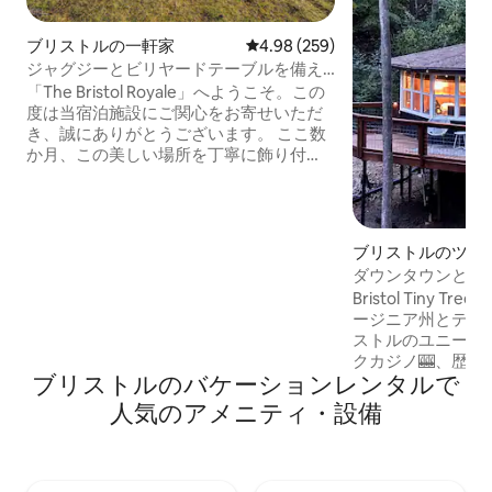
ブリストルの一軒家
レビュー259件、5つ星中4.98
4.98 (259)
ジャグジーとビリヤードテーブルを備え
たユニークなカスタムビルドの家
「The Bristol Royale」へようこそ。この
度は当宿泊施設にご関心をお寄せいただ
き、誠にありがとうございます。 ここ数
か月、この美しい場所を丁寧に飾り付
け、アップデートしてきました。 高速
Wi-Fi、大画面Roku TV3台、コーヒーバ
ー、キングスイート、クイーンベッドル
ーム2室、4名様用の寝室1室、1階には個
ブリストルのツリ
室ベッドルーム1室をご用意しておりま
ダウンタウンとカ
す。 ビリヤード、卓球、コーンホール、
地の良いレトロな
Bristol Tiny Tre
その他のさまざまなゲームを楽しむこと
ージニア州とテネ
ができます。また、ジャグジーでリラッ
ストルのユニークな隠れ家
クスしたり、ファイヤーピットテーブル
クカジノ🎰、歴
で本を読んだりすることもできます。 ブ
ブリストルのバケーションレンタルで
ンタウン🌆から2
ラックストーングリルも使ってみてくだ
タースピードウェ
さい。
人気のアメニティ・設備
に囲まれた場所にあ
トのツリーハウス
ネシー州にまたが
な休暇をお楽しみいただ