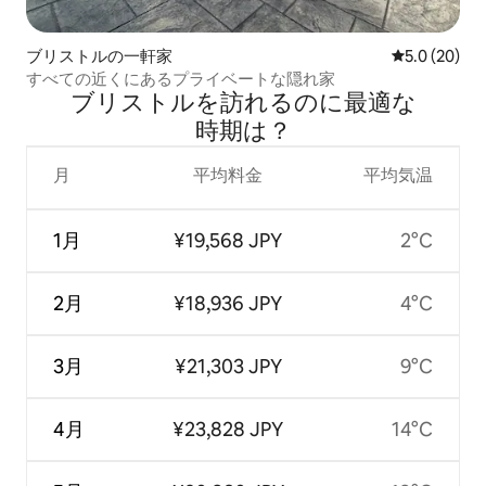
ブリストルの一軒家
レビュー20
5.0 (20)
すべての近くにあるプライベートな隠れ家
ブリストルを訪⁠れ⁠るの⁠に最⁠適⁠な
時⁠期⁠は⁠？
月
平均料金
平均気温
1月
¥19,568 JPY
2°C
2月
¥18,936 JPY
4°C
3月
¥21,303 JPY
9°C
4月
¥23,828 JPY
14°C