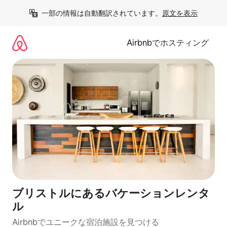
コ
一部の情報は自動翻訳されています。
原文を表示
ン
テ
ン
Airbnbでホスティング
ツ
に
ス
キ
ッ
プ
ブリストルにあるバケーションレンタ
ル
Airbnbでユニークな宿泊施設を見つける