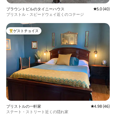
ブラウントビルのタイニーハウス
レビュー40
5.0 (40)
ブリストル・スピードウェイ近くのコテージ
ゲストチョイス
大好評のゲストチョイスです。
ブリストルの一軒家
レビュー46件
4.98 (46)
ステート・ストリート近くの隠れ家