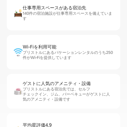
仕事専用ス⁠ペ⁠ー⁠スがあ⁠る宿⁠泊⁠先
140件の宿泊施設が仕事専用スペースを備えていま
す
Wi-Fiを利⁠用⁠可⁠能
ブリストルにあるバケーションレンタルのうち250
件がWi-Fiを提供しています
ゲストに人⁠気⁠のア⁠メ⁠ニ⁠テ⁠ィ・設⁠備
ブリストルにある宿泊先では、セ⁠ル⁠フ
チ⁠ェ⁠ッ⁠ク⁠イ⁠ン、ジム、バーベキューがゲストに人
気のアメニティ・設備です
平均星評価4.9