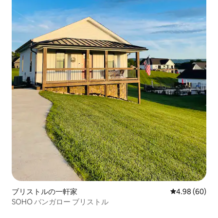
ブリストルの一軒家
レビュー60件
4.98 (60)
SOHO バンガロー ブリストル