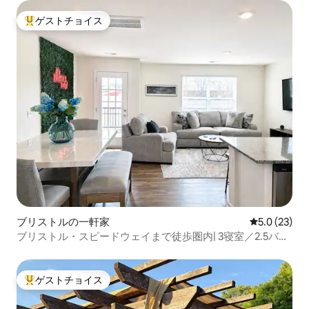
ゲストチョイス
大好評のゲストチョイスです。
ブリストルの一軒家
レビュー23
5.0 (23)
ブリストル・スピードウェイまで徒歩圏内| 3寝室／2.5バス
ルーム＋ガレージとWi-Fi
ゲストチョイス
大好評のゲストチョイスです。