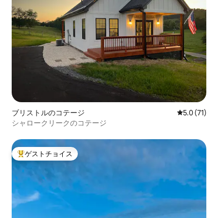
ブリストルのコテージ
レビュー71
5.0 (71)
シャロークリークのコテージ
ゲストチョイス
大好評のゲストチョイスです。