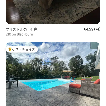
ブリストルの一軒家
レビュー74件
4.99 (74)
210 on Blackburn
ゲストチョイス
大好評のゲストチョイスです。