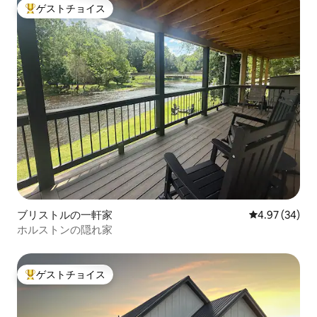
ゲストチョイス
大好評のゲストチョイスです。
ブリストルの一軒家
レビュー34件
4.97 (34)
ホルストンの隠れ家
ゲストチョイス
大好評のゲストチョイスです。