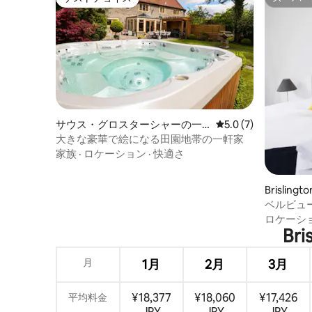
ゲストチョイス
スーパー
サウス・グロスターシャーの一
レビュー7件、5つ星
5.0 (7)
軒家
大きな豪華で絵になる田園地帯の一軒家
家族
·
ロケーション
·
快適さ
Brislin
アム
ベルビュ
（Clifton
ロケーシ
Br
月
1月
2月
3月
¥18,377
¥18,060
¥17,426
平均料金
JPY
JPY
JPY