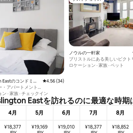
ホスト
ゲストチョイス
ノウルの一軒家
中5.0つ星の平均評価
ブリストルにある美しいビクト
家
ロケーション
·
家族
·
ペット
gton Eastのコンドミニ
レビュー34件、5つ星中4.56つ星の平均評価
4.56 (34)
ー・アパートメント
valley Apartments）
ョン
·
家族
·
チェックイン
islington Eastを訪⁠れ⁠るの⁠に最⁠適⁠な時⁠期⁠
4月
5月
6月
7月
8月
¥18,377
¥19,169
¥19,010
¥18,377
¥18,852
JPY
JPY
JPY
JPY
JPY