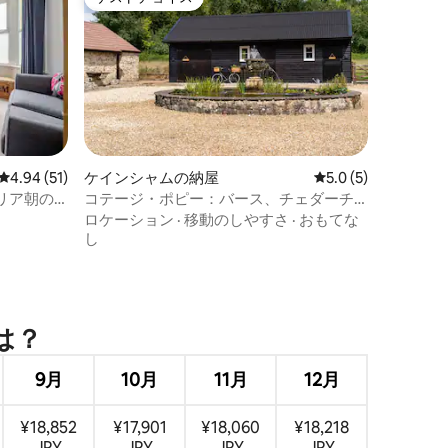
ゲストチョイス
レビュー51件、5つ星中4.94つ星の平均評価
4.94 (51)
ケインシャムの納屋
レビュー5件、5つ星
5.0 (5)
リア朝の
コテージ・ポピー：バース、チェダーチ
ーズ、コッツウォルズの近く
ロケーション
·
移動のしやすさ
·
おもてな
し
は⁠？
9月
10月
11月
12月
¥18,852
¥17,901
¥18,060
¥18,218
JPY
JPY
JPY
JPY