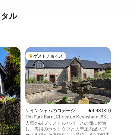
レンタル
トッター
ゲストチョイス
スーパ
大好評のゲストチョイスです。
スーパ
ウス
都会にあ
の割引あ
ブリスト
フライヤ
心地の良
なキッチ
ストーブ
家族
·
価
安らぎの
から市内
注意：小
ケインシャムのコテージ
レビュー311件、5つ星
4.98 (311)
た庭にあ
Elm Park Barn, Chewton Keynsham, BS31
ます。 
2SS, UK
人気の街ブリストルとバースの間に位置
なテーブ
し、専用のホットタブと大型屋内温水プ
について
ールを備えた素晴らしい景色。 3つの魅力