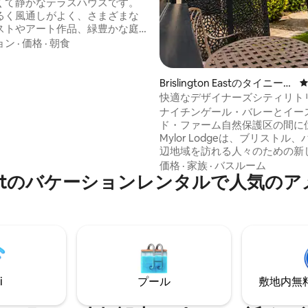
くて静かなテラスハウスです。
るく風通しがよく、さまざまな
ストやアート作品、緑豊かな庭
が特徴です。すべて最近装飾さ
ョン
·
価格
·
朝食
。 サンディパークロードには素
カフェやデリなど、あらゆるア
が揃っています。 玄関から50メ
Brislington Eastのタイニーハ
ころに、TIERのスクーターと
ウス
快適なデザイナーズシティリト
レンタル所、そしてブリストル
中庭、駐車場
ナイチンゲール・バレーとイー
トンへのバス停があります。 10
ド・ファーム自然保護区の間に
ストル中心部に到着し、吊り
Mylor Lodgeは、ブリストル
クシーのアートワークなどを楽
辺地域を訪れる人々のための新
。
型ロッジです。 かつては、当時のブリス
価格
·
家族
·
バスルーム
ton Eastのバケーションレンタルで人気
トル市長A.J.スミスのために19
られたエドワード様式の邸宅「My
メインレジデンスのワークショ
た。 キャボット・サーカスまでわずか12
分、川沿いの散歩道や古代の森
で徒歩わずか2分の場所にあるMy
Lodgeは、都会の喧騒から離
です。
i
プール
敷地内無料駐