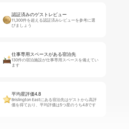
認証済みのゲ⁠ス⁠ト⁠レ⁠ビ⁠ュ⁠ー
11,300件を超える認証済みレビューを参考に選
びましょう
仕事専用ス⁠ペ⁠ー⁠スがあ⁠る宿⁠泊⁠先
130件の宿泊施設が仕事専用スペースを備えてい
ます
平均星評価4.8
Brislington Eastにある宿泊先はゲストから高評
価を得ており、平均評価は5つ星のうち4.8です