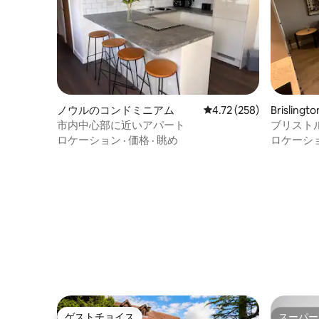
ノウルのコンドミニアム
レビュー258件、5つ星
4.72 (258)
Brislin
ン・アパ
市内中心部に近いアパート
ブリスト
ロケーション
·
価格
·
眺め
ロケーシ
ゲストチョイス
スーパー