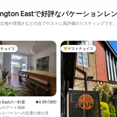
slington Eastで好評なバケーション
立地や清潔さなどの点でゲストに高評価のリスティングです。
トチョイス
ゲストチョイス
ゲストチョイスです。
大好評のゲストチョイスです。
4.86つ星の平均評価
ton Eastの一軒家
レビュー189件、5つ星中4.99つ星の平均評価
4.99 (189)
のアートB&B
ルとバースへの交通の便が良