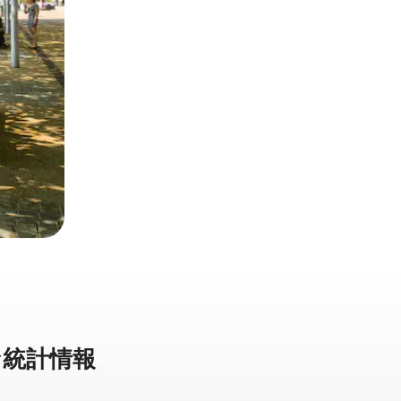
な統⁠計⁠情⁠報