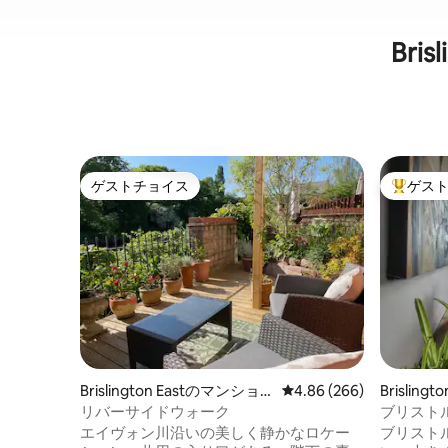
Bri
ゲストチョイス
ゲス
ゲストチョイス
大好評の
Brislington Eastのマンショ
レビュー266件、5つ星中
4.86 (266)
Brisling
ン・アパート
リバーサイドウォーク
ブリストル
エイヴォン川沿いの美しく静かなロケー
ブリスト