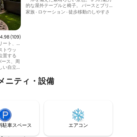
的な屋外テーブルと椅子。 バースとブリ
ストルの「パークアンドライド」へのア
家族
·
ロケーション
·
徒歩移動のしやすさ
クセスが簡単です。 寝室にはテレビ、65
インチのラウンジスマートテレビ。Wi-
Fi、Bluetoothブームボックス。 食器洗い
機、洗濯機、電子レンジ。 18歳未満のお
レビュー109件、5つ星中4.98つ星の平均評価
4.98 (109)
子様連れやペット連れには不向きです。
リート、
車が必須です。基本料金は2名様分です。
ストウッ
追加のゲスト3人と4人は1人1泊65ポンド
位置する
です。
、バース、周
しい自立
のアメニティ・設備
05年に建て
lor」の
ップでし
林地帯ま
lor
れた安息の地
⁠車ス⁠ペ⁠ー⁠ス
エアコン