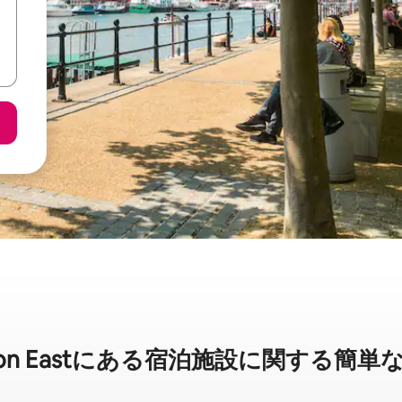
gton Eastに⁠あ⁠る宿⁠泊⁠施⁠設⁠に関⁠す⁠る簡⁠単⁠