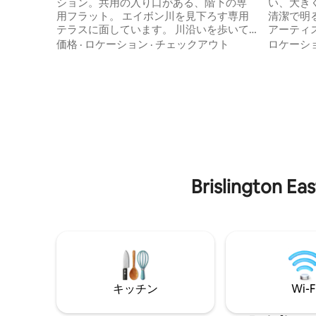
ション。共用の入り口がある、階下の専
い、大き
用フラット。 エイボン川を見下ろす専用
清潔で明
テラスに面しています。 川沿いを歩いて
アーティ
自然保護区（8分）またはブリストルシテ
園、私道
価格
·
ロケーション
·
チェックアウト
ロケーシ
ィセンター（50分）へ。 徒歩15分圏内に
れました
レストランやパブがあります。 ダブルベ
晴らしい
ッドとエンスイート・バスルーム。 リビ
メニティ
ングルーム、朝食テーブル、Freesatテレ
ートルのと
ビ。 紅茶、コーヒー、ケトル、ミニ冷蔵
自転車の
庫、電子レンジ、トースター（オーブン
とクリフ
やコンロはありません）。 BTM駅からタ
分でブリ
クシーで10分。 1台分の無料オフロード駐
橋、バン
車場。近くの路上に駐車スペースがさら
しめます
にあります。
Brisling
キッチン
Wi-F