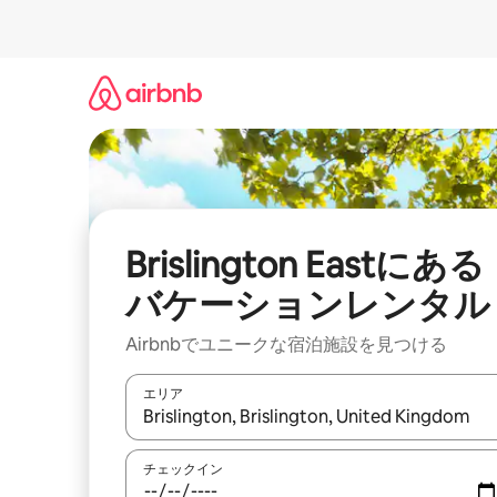
コ
ン
テ
ン
ツ
に
ス
キ
ッ
プ
Brislington Eastにある
バケーションレンタル
Airbnbでユニークな宿泊施設を見つける
エリア
検索結果が表示されたら、上下の矢印キーを使っ
チェックイン