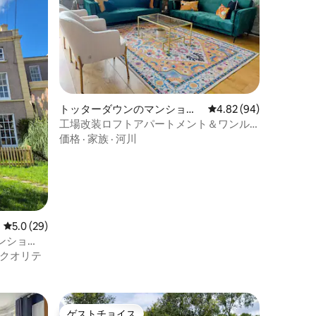
トッターダウンのマンショ
レビュー94件、5つ星
4.82 (94)
ン・アパート
工場改装ロフトアパートメント＆ワンル
ーム
価格
·
家族
·
河川
レビュー29件、5つ星中5.0つ星の平均評価
5.0 (29)
ンショ
クオリテ
ゲストチョイス