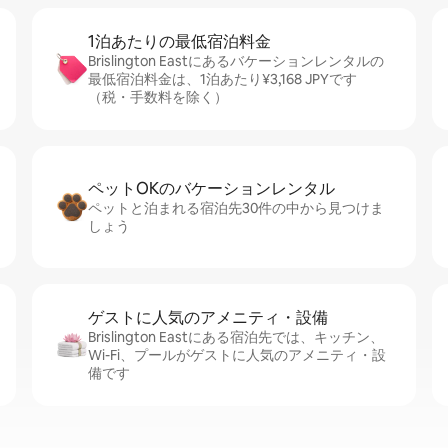
1泊あたりの最⁠低⁠宿⁠泊⁠料⁠金
Brislington Eastにあるバケーションレンタルの
最低宿泊料金は、1泊あたり¥3,168 JPYです
（税・手数料を除く）
ペットOKのバ⁠ケ⁠ー⁠シ⁠ョ⁠ンレ⁠ン⁠タ⁠ル
ペットと泊まれる宿泊先30件の中から見つけま
しょう
ゲストに人⁠気⁠のア⁠メ⁠ニ⁠テ⁠ィ・設⁠備
Brislington Eastにある宿泊先では、キッチン、
Wi-Fi、プールがゲストに人気のアメニティ・設
備です