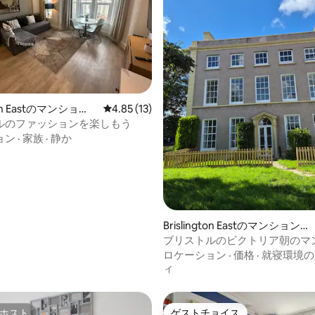
中4.72つ星の平均評価
gton Eastのマンショ
レビュー13件、5つ星中4.85つ星の平均評価
4.85 (13)
ート
ルのファッションを楽しもう
ョン
·
家族
·
静か
Brislington Eastのマンション・
アパート
ブリストルのビクトリア朝のマ
ン・アパート
ロケーション
·
価格
·
就寝環境の
ィ
ホスト
ゲストチョイス